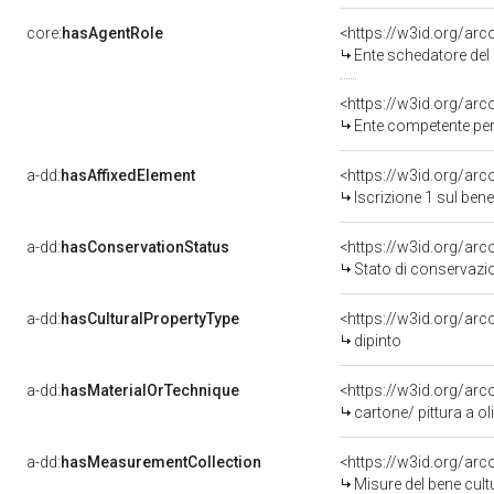
core:
hasAgentRole
<https://w3id.org/ar
Ente schedatore del bene
<https://w3id.org/ar
Ente competente per
a-dd:
hasAffixedElement
<https://w3id.org/arc
Iscrizione 1 sul be
a-dd:
hasConservationStatus
<https://w3id.org/ar
Stato di conservazi
a-dd:
hasCulturalPropertyType
<https://w3id.org/a
dipinto
a-dd:
hasMaterialOrTechnique
<https://w3id.org/arc
cartone/ pittura a ol
a-dd:
hasMeasurementCollection
<https://w3id.org/ar
Misure del bene cul