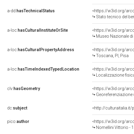
a-dd:
hasTechnicalStatus
<https://w3id.org/ar
Stato tecnico del b
a-loc:
hasCulturalInstituteOrSite
<https://w3id.org/ar
Museo Nazionale di 
a-loc:
hasCulturalPropertyAddress
<https://w3id.org/a
Toscana, PI, Pisa
a-loc:
hasTimeIndexedTypedLocation
<https://w3id.org/ar
Localizzazione fisic
clv:
hasGeometry
<https://w3id.org/ar
Georeferenziazione 
dc:
subject
<http://culturaitalia.
pico:
author
<https://w3id.org/a
Nomellini Vittorio -