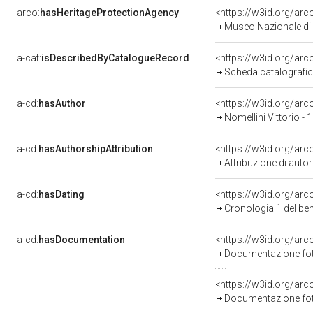
arco:
hasHeritageProtectionAgency
<https://w3id.org/a
Museo Nazionale di 
a-cat:
isDescribedByCatalogueRecord
<https://w3id.org/a
Scheda catalografi
a-cd:
hasAuthor
<https://w3id.org/a
Nomellini Vittorio -
a-cd:
hasAuthorshipAttribution
<https://w3id.org/ar
Attribuzione di aut
a-cd:
hasDating
<https://w3id.org/ar
Cronologia 1 del b
a-cd:
hasDocumentation
Documentazione foto
Documentazione foto