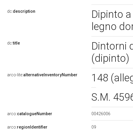
Dipinto a
dc:
description
legno do
Dintorni 
dc:
title
(dipinto)
148 (alle
arco-lite:
alternativeInventoryNumber
S.M. 459
00426006
arco:
catalogueNumber
09
arco:
regionIdentifier