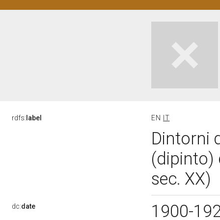
rdfs:
label
EN
IT
Dintorni 
(dipinto)
sec. XX)
1900-19
dc:
date