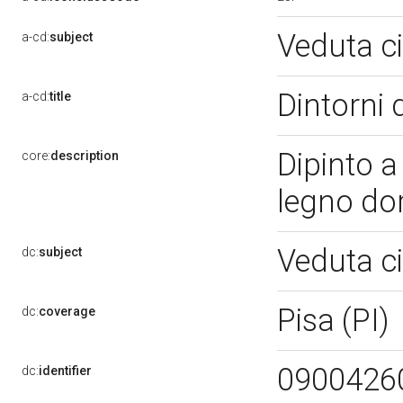
Veduta c
a-cd:
subject
Dintorni 
a-cd:
title
Dipinto a
core:
description
legno do
Veduta ci
dc:
subject
Pisa (PI)
dc:
coverage
0900426
dc:
identifier