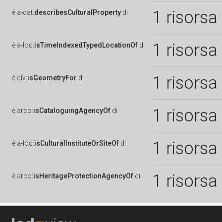
1 risorsa
è
a-cat:
describesCulturalProperty
di
1 risorsa
è
a-loc:
isTimeIndexedTypedLocationOf
di
1 risorsa
è
clv:
isGeometryFor
di
1 risorsa
è
arco:
isCataloguingAgencyOf
di
1 risorsa
è
a-loc:
isCulturalInstituteOrSiteOf
di
1 risorsa
è
arco:
isHeritageProtectionAgencyOf
di