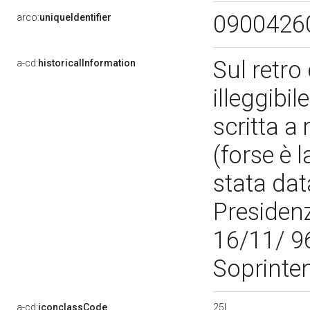
0900426
arco:
uniqueIdentifier
Sul retro
a-cd:
historicalInformation
illeggibil
scritta a
(forse è l
stata da
Presidenz
16/11/ 96 
Soprinte
25I
a-cd:
iconclassCode