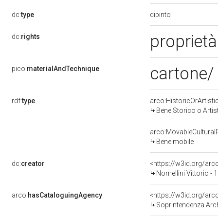
dipinto
dc:
type
propriet
dc:
rights
cartone/ 
pico:
materialAndTechnique
rdf:
type
arco:HistoricOrArtisti
Bene Storico o Artis
arco:MovableCultural
Bene mobile
dc:
creator
<https://w3id.org/a
Nomellini Vittorio -
arco:
hasCataloguingAgency
<https://w3id.org/a
Soprintendenza Arche