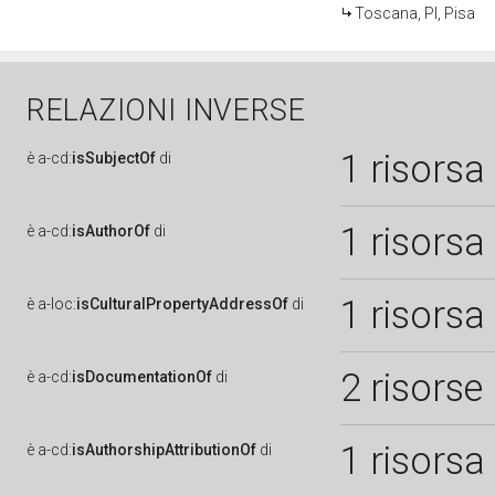
Toscana, PI, Pisa
RELAZIONI INVERSE
1 risorsa
è
a-cd:
isSubjectOf
di
1 risorsa
è
a-cd:
isAuthorOf
di
1 risorsa
è
a-loc:
isCulturalPropertyAddressOf
di
2 risorse
è
a-cd:
isDocumentationOf
di
1 risorsa
è
a-cd:
isAuthorshipAttributionOf
di