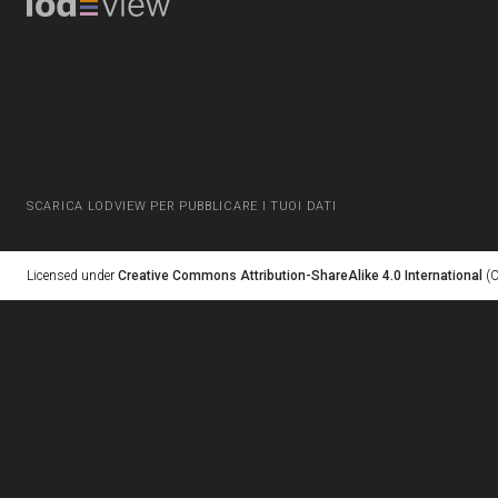
SCARICA LODVIEW PER PUBBLICARE I TUOI DATI
Licensed under
Creative Commons Attribution-ShareAlike 4.0 International
(C