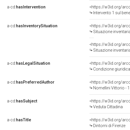
a-cd:
hasIntervention
<https://w3id.org/arc
Intervento 1 sul be
a-cd:
hasInventorySituation
<https://w3id.org/ar
Situazione inventar
<https://w3id.org/ar
Situazione inventar
a-cd:
hasLegalSituation
<https://w3id.org/arc
Condizione giuridica
a-cd:
hasPreferredAuthor
<https://w3id.org/a
Nomellini Vittorio -
a-cd:
hasSubject
<https://w3id.org/a
Veduta Cittadina
a-cd:
hasTitle
<https://w3id.org/arc
Dintorni di Firenze