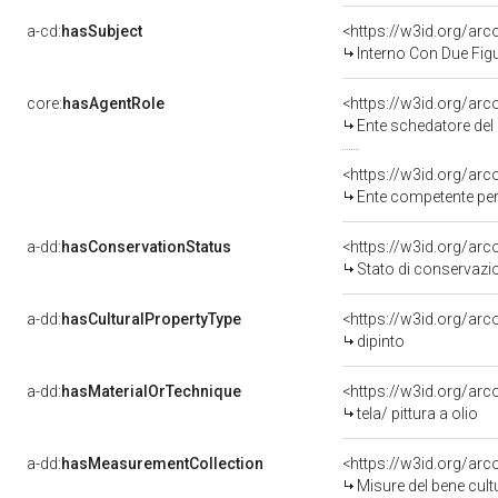
a-cd:
hasSubject
<https://w3id.org/a
Interno Con Due Fig
core:
hasAgentRole
<https://w3id.org/ar
Ente schedatore del bene
<https://w3id.org/ar
Ente competente per
a-dd:
hasConservationStatus
<https://w3id.org/ar
Stato di conservazi
a-dd:
hasCulturalPropertyType
<https://w3id.org/a
dipinto
a-dd:
hasMaterialOrTechnique
<https://w3id.org/arco
tela/ pittura a olio
a-dd:
hasMeasurementCollection
<https://w3id.org/ar
Misure del bene cul