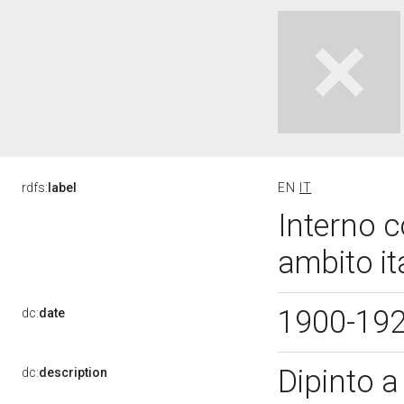
rdfs:
label
EN
IT
Interno c
ambito it
1900-19
dc:
date
Dipinto a
dc:
description