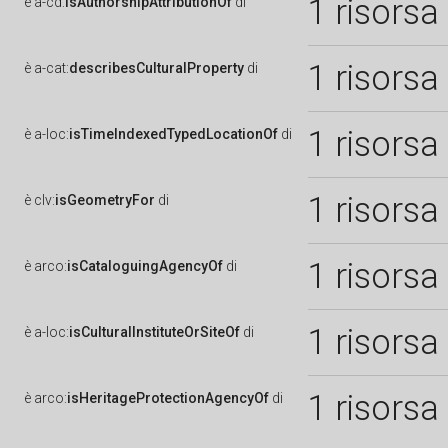
1 risorsa
è
a-cd:
isAuthorshipAttributionOf
di
1 risorsa
è
a-cat:
describesCulturalProperty
di
1 risorsa
è
a-loc:
isTimeIndexedTypedLocationOf
di
1 risorsa
è
clv:
isGeometryFor
di
1 risorsa
è
arco:
isCataloguingAgencyOf
di
1 risorsa
è
a-loc:
isCulturalInstituteOrSiteOf
di
1 risorsa
è
arco:
isHeritageProtectionAgencyOf
di