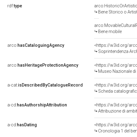
rdf:
type
arco:HistoricOrArtisti
Bene Storico o Artis
arco:MovableCultural
Bene mobile
arco:
hasCataloguingAgency
<https://w3id.org/a
Soprintendenza Arche
arco:
hasHeritageProtectionAgency
<https://w3id.org/a
Museo Nazionale di 
a-cat:
isDescribedByCatalogueRecord
<https://w3id.org/a
Scheda catalografi
a-cd:
hasAuthorshipAttribution
<https://w3id.org/arc
Attribuzione di ambi
a-cd:
hasDating
<https://w3id.org/ar
Cronologia 1 del b