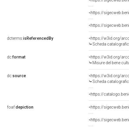
dcterms:
isReferencedBy
<https://w3id.org/a
Scheda catalografi
dc:
format
<https://w3id.org/ar
Misure del bene cul
dc:
source
<https://w3id.org/a
Scheda catalografi
<https://catalogo.beni
foaf:
depiction