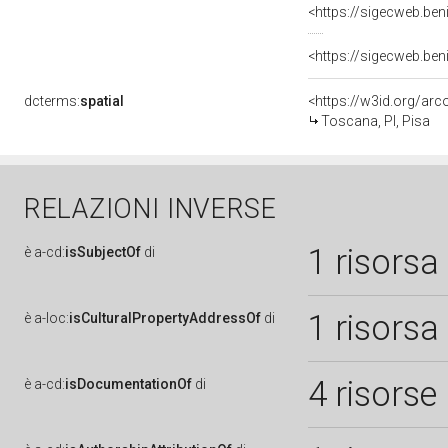
dcterms:
spatial
<https://w3id.org/a
Toscana, PI, Pisa
RELAZIONI INVERSE
1 risorsa
è
a-cd:
isSubjectOf
di
1 risorsa
è
a-loc:
isCulturalPropertyAddressOf
di
4 risorse
è
a-cd:
isDocumentationOf
di