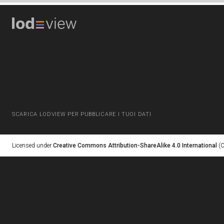
SCARICA LODVIEW PER PUBBLICARE I TUOI DATI
Licensed under
Creative Commons Attribution-ShareAlike 4.0 International
(C