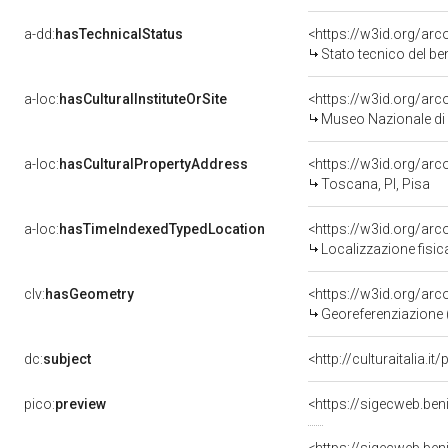
a-dd:
hasTechnicalStatus
<https://w3id.org/ar
Stato tecnico del b
a-loc:
hasCulturalInstituteOrSite
<https://w3id.org/ar
Museo Nazionale di 
a-loc:
hasCulturalPropertyAddress
<https://w3id.org/a
Toscana, PI, Pisa
a-loc:
hasTimeIndexedTypedLocation
<https://w3id.org/ar
Localizzazione fisic
clv:
hasGeometry
<https://w3id.org/ar
Georeferenziazione 
dc:
subject
<http://culturaitalia.
pico:
preview