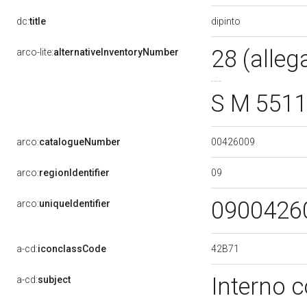
dipinto
dc:
title
28 (alleg
arco-lite:
alternativeInventoryNumber
S M 551
00426009
arco:
catalogueNumber
09
arco:
regionIdentifier
0900426
arco:
uniqueIdentifier
42B71
a-cd:
iconclassCode
Interno c
a-cd:
subject