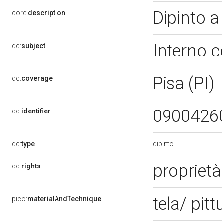
Dipinto a
core:
description
Interno c
dc:
subject
Pisa (PI)
dc:
coverage
0900426
dc:
identifier
dipinto
dc:
type
propriet
dc:
rights
tela/ pitt
pico:
materialAndTechnique