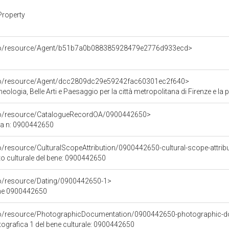
Property
rco/resource/Agent/b51b7a0b088385928479e2776d933ecd>
rco/resource/Agent/dcc2809dc29e59242fac60301ec2f640>
ologia, Belle Arti e Paesaggio per la città metropolitana di Firenze e la 
rco/resource/CatalogueRecordOA/0900442650>
ca n: 0900442650
o/resource/CulturalScopeAttribution/0900442650-cultural-scope-attrib
to culturale del bene: 0900442650
co/resource/Dating/0900442650-1>
ene 0900442650
rco/resource/PhotographicDocumentation/0900442650-photographic-d
grafica 1 del bene culturale: 0900442650