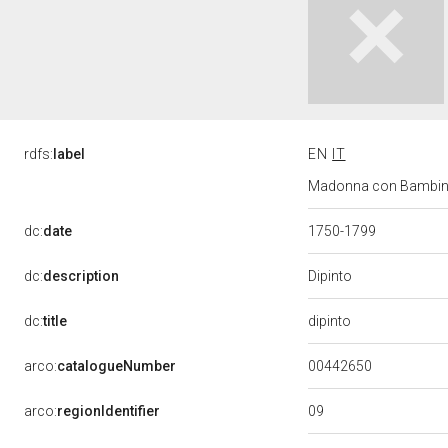
rdfs:
label
EN
IT
Madonna con Bambino e
dc:
date
1750-1799
Dipinto
dc:
description
dipinto
dc:
title
00442650
arco:
catalogueNumber
09
arco:
regionIdentifier