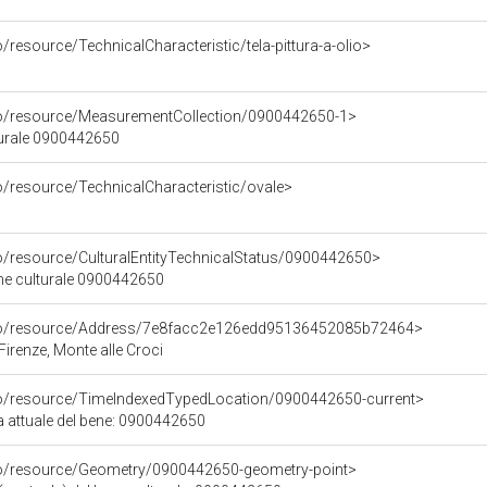
/resource/TechnicalCharacteristic/tela-pittura-a-olio>
co/resource/MeasurementCollection/0900442650-1>
turale 0900442650
o/resource/TechnicalCharacteristic/ovale>
co/resource/CulturalEntityTechnicalStatus/0900442650>
ene culturale 0900442650
rco/resource/Address/7e8facc2e126edd95136452085b72464>
Firenze, Monte alle Croci
co/resource/TimeIndexedTypedLocation/0900442650-current>
a attuale del bene: 0900442650
co/resource/Geometry/0900442650-geometry-point>