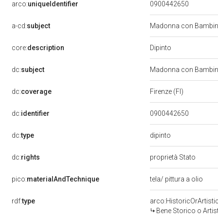
arco:
uniqueIdentifier
0900442650
a-cd:
subject
Madonna con Bambino
Dipinto
core:
description
dc:
subject
Madonna con Bambino
dc:
coverage
Firenze (FI)
dc:
identifier
0900442650
dipinto
dc:
type
dc:
rights
proprietà Stato
pico:
materialAndTechnique
tela/ pittura a olio
rdf:
type
arco:HistoricOrArtisti
Bene Storico o Artis