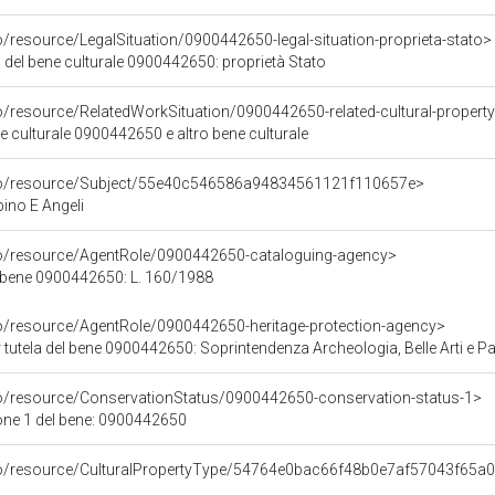
o/resource/LegalSituation/0900442650-legal-situation-proprieta-stato>
 del bene culturale 0900442650: proprietà Stato
o/resource/RelatedWorkSituation/0900442650-related-cultural-property
ene culturale 0900442650 e altro bene culturale
rco/resource/Subject/55e40c546586a94834561121f110657e>
no E Angeli
co/resource/AgentRole/0900442650-cataloguing-agency>
 bene 0900442650: L. 160/1988
co/resource/AgentRole/0900442650-heritage-protection-agency>
tutela del bene 0900442650: Soprintendenza Archeologia, Belle Arti e Paes
co/resource/ConservationStatus/0900442650-conservation-status-1>
one 1 del bene: 0900442650
rco/resource/CulturalPropertyType/54764e0bac66f48b0e7af57043f65a