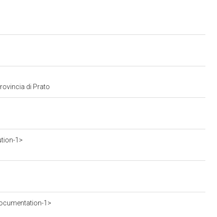
provincia di Prato
ution-1>
ocumentation-1>