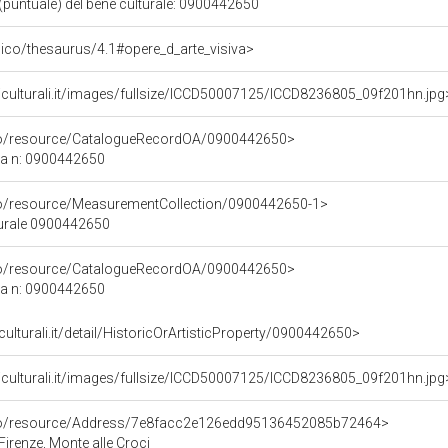
(puntuale) del bene culturale: 0900442650
it/pico/thesaurus/4.1#opere_d_arte_visiva>
iculturali.it/images/fullsize/ICCD50007125/ICCD8236805_09f201hn.jpg
rco/resource/CatalogueRecordOA/0900442650>
ca n: 0900442650
co/resource/MeasurementCollection/0900442650-1>
turale 0900442650
rco/resource/CatalogueRecordOA/0900442650>
ca n: 0900442650
culturali.it/detail/HistoricOrArtisticProperty/0900442650>
iculturali.it/images/fullsize/ICCD50007125/ICCD8236805_09f201hn.jpg
rco/resource/Address/7e8facc2e126edd95136452085b72464>
Firenze, Monte alle Croci