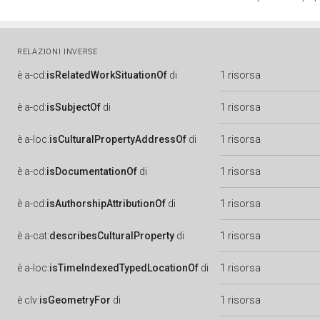
RELAZIONI INVERSE
è
a-cd:
isRelatedWorkSituationOf
di
1 risorsa
è
a-cd:
isSubjectOf
di
1 risorsa
è
a-loc:
isCulturalPropertyAddressOf
di
1 risorsa
è
a-cd:
isDocumentationOf
di
1 risorsa
è
a-cd:
isAuthorshipAttributionOf
di
1 risorsa
è
a-cat:
describesCulturalProperty
di
1 risorsa
è
a-loc:
isTimeIndexedTypedLocationOf
di
1 risorsa
è
clv:
isGeometryFor
di
1 risorsa