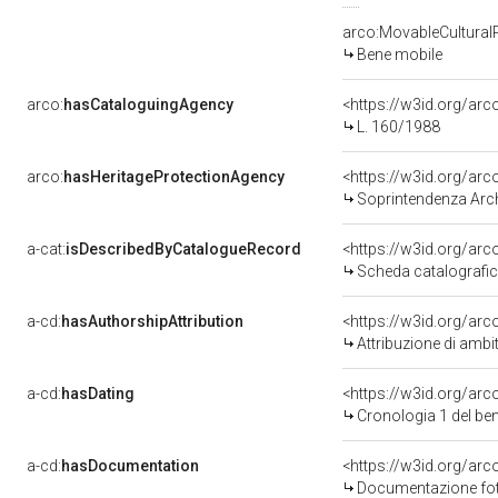
arco:MovableCultural
Bene mobile
arco:
hasCataloguingAgency
<https://w3id.org/a
L. 160/1988
arco:
hasHeritageProtectionAgency
<https://w3id.org/a
Soprintendenza Arche
a-cat:
isDescribedByCatalogueRecord
<https://w3id.org/a
Scheda catalografi
a-cd:
hasAuthorshipAttribution
<https://w3id.org/arc
Attribuzione di ambi
a-cd:
hasDating
<https://w3id.org/ar
Cronologia 1 del b
a-cd:
hasDocumentation
<https://w3id.org/a
Documentazione foto