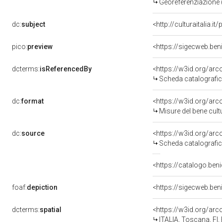
Georeferenziazione 
dc:
subject
<http://culturaitalia.
pico:
preview
<https://sigecweb.ben
dcterms:
isReferencedBy
<https://w3id.org/a
Scheda catalografi
dc:
format
<https://w3id.org/ar
Misure del bene cul
dc:
source
<https://w3id.org/a
Scheda catalografi
<https://catalogo.beni
foaf:
depiction
<https://sigecweb.ben
dcterms:
spatial
<https://w3id.org/a
ITALIA, Toscana, FI, 