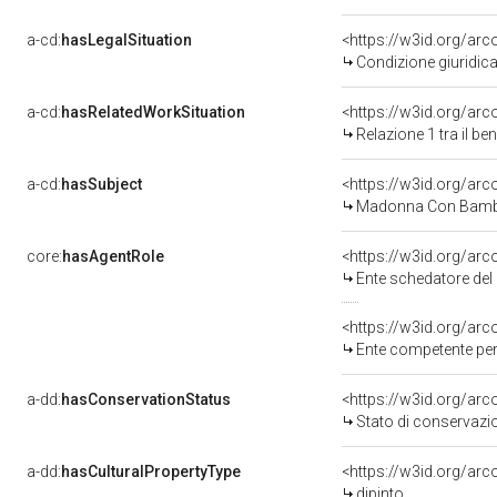
a-cd:
hasLegalSituation
<https://w3id.org/arc
Condizione giuridica
a-cd:
hasRelatedWorkSituation
<https://w3id.org/arc
Relazione 1 tra il b
a-cd:
hasSubject
<https://w3id.org/a
Madonna Con Bambi
core:
hasAgentRole
<https://w3id.org/ar
Ente schedatore del
<https://w3id.org/ar
Ente competente per 
a-dd:
hasConservationStatus
<https://w3id.org/ar
Stato di conservazi
a-dd:
hasCulturalPropertyType
<https://w3id.org/a
dipinto