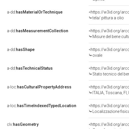
a-dd:
hasMaterialOrTechnique
<https://w3id.org/arco
tela/ pittura a olio
a-dd:
hasMeasurementCollection
<https://w3id.org/ar
Misure del bene cul
a-dd:
hasShape
<https://w3id.org/arc
ovale
a-dd:
hasTechnicalStatus
<https://w3id.org/ar
Stato tecnico del b
a-loc:
hasCulturalPropertyAddress
<https://w3id.org/a
ITALIA, Toscana, FI, 
a-loc:
hasTimeIndexedTypedLocation
<https://w3id.org/ar
Localizzazione fisic
clv:
hasGeometry
<https://w3id.org/ar