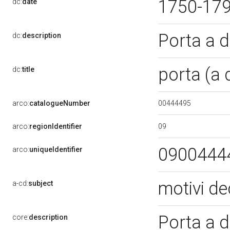
1750-17
dc:
date
Porta a d
dc:
description
porta (a 
dc:
title
00444495
arco:
catalogueNumber
09
arco:
regionIdentifier
0900444
arco:
uniqueIdentifier
motivi de
a-cd:
subject
Porta a d
core:
description