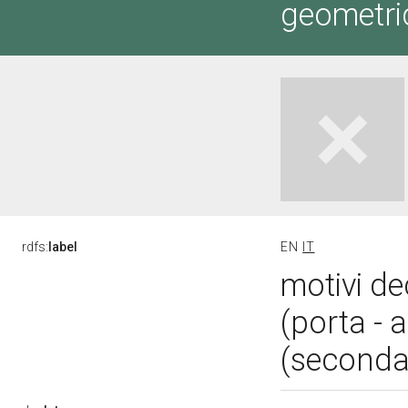
geometric
rdfs:
label
EN
IT
motivi de
(porta - 
(seconda