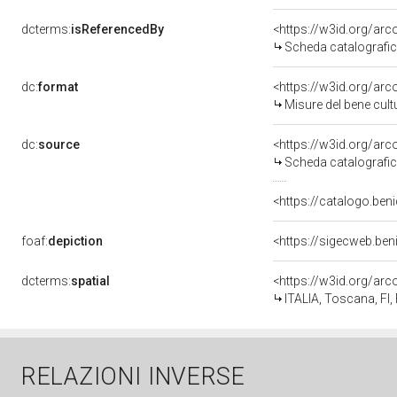
dcterms:
isReferencedBy
<https://w3id.org/a
Scheda catalografi
dc:
format
<https://w3id.org/ar
Misure del bene cul
dc:
source
<https://w3id.org/a
Scheda catalografi
<https://catalogo.beni
foaf:
depiction
<https://sigecweb.be
dcterms:
spatial
<https://w3id.org/a
ITALIA, Toscana, FI,
RELAZIONI INVERSE