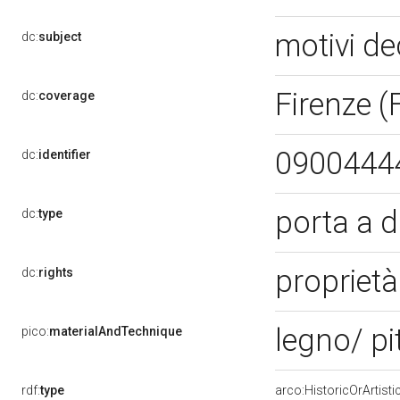
motivi de
dc:
subject
Firenze (
dc:
coverage
0900444
dc:
identifier
porta a d
dc:
type
propriet
dc:
rights
legno/ pi
pico:
materialAndTechnique
rdf:
type
arco:HistoricOrArtisti