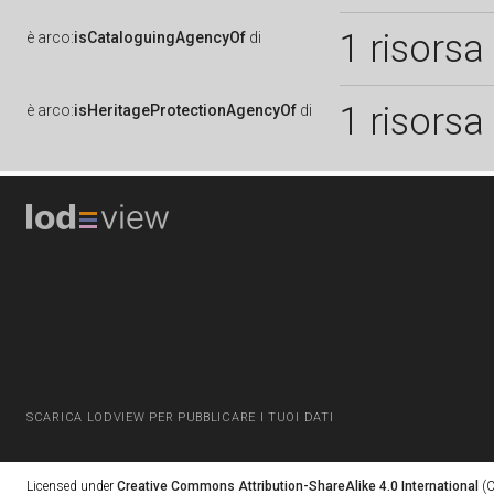
1 risorsa
è
arco:
isCataloguingAgencyOf
di
1 risorsa
è
arco:
isHeritageProtectionAgencyOf
di
SCARICA LODVIEW PER PUBBLICARE I TUOI DATI
Licensed under
Creative Commons Attribution-ShareAlike 4.0 International
(C