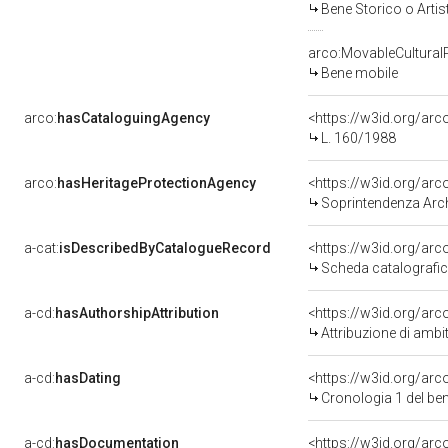
Bene Storico o Artis
arco:MovableCultural
Bene mobile
arco:
hasCataloguingAgency
<https://w3id.org/a
L. 160/1988
arco:
hasHeritageProtectionAgency
<https://w3id.org/a
Soprintendenza Archeol
a-cat:
isDescribedByCatalogueRecord
<https://w3id.org/a
Scheda catalografi
a-cd:
hasAuthorshipAttribution
<https://w3id.org/arc
Attribuzione di ambi
a-cd:
hasDating
<https://w3id.org/ar
Cronologia 1 del b
a-cd:
hasDocumentation