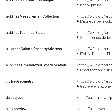
a-dd:
hasMaterialOrTechnique
<https://w3id.org/arc
legno/ pittura
a-dd:
hasMeasurementCollection
<https://w3id.org/ar
Misure del bene cul
a-dd:
hasTechnicalStatus
<https://w3id.org/ar
Stato tecnico del b
a-loc:
hasCulturalPropertyAddress
<https://w3id.org/a
ITALIA, Toscana, FI,
a-loc:
hasTimeIndexedTypedLocation
<https://w3id.org/ar
Localizzazione fisic
clv:
hasGeometry
<https://w3id.org/ar
Georeferenziazione 
dc:
subject
<http://culturaitalia.
pico:
preview
<https://sigecweb.be