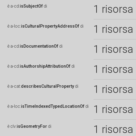
1 risorsa
è
a-cd:
isSubjectOf
di
1 risorsa
è
a-loc:
isCulturalPropertyAddressOf
di
1 risorsa
è
a-cd:
isDocumentationOf
di
1 risorsa
è
a-cd:
isAuthorshipAttributionOf
di
1 risorsa
è
a-cat:
describesCulturalProperty
di
1 risorsa
è
a-loc:
isTimeIndexedTypedLocationOf
di
1 risorsa
è
clv:
isGeometryFor
di