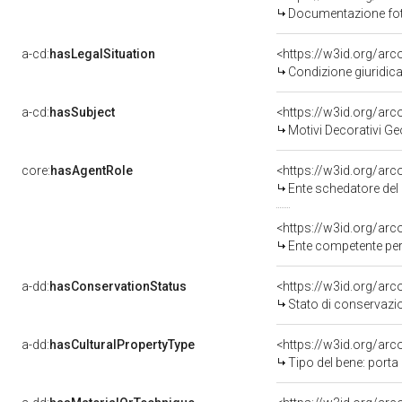
Documentazione foto
a-cd:
hasLegalSituation
<https://w3id.org/arc
Condizione giuridica
a-cd:
hasSubject
<https://w3id.org/a
Motivi Decorativi Ge
core:
hasAgentRole
<https://w3id.org/ar
Ente schedatore del
<https://w3id.org/ar
Ente competente per tutela del b
a-dd:
hasConservationStatus
<https://w3id.org/ar
Stato di conservazi
a-dd:
hasCulturalPropertyType
<https://w3id.org/ar
Tipo del bene: porta 