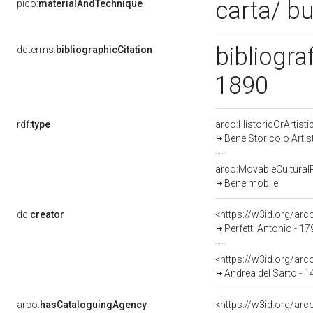
carta/ b
pico:
materialAndTechnique
bibliogra
dcterms:
bibliographicCitation
1890
rdf:
type
arco:HistoricOrArtisti
Bene Storico o Artis
arco:MovableCultural
Bene mobile
dc:
creator
<https://w3id.org/a
Perfetti Antonio - 1
<https://w3id.org/a
Andrea del Sarto - 
arco:
hasCataloguingAgency
<https://w3id.org/a