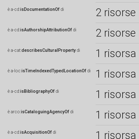
2 risorse
è
a-cd:
isDocumentationOf
di
2 risorse
è
a-cd:
isAuthorshipAttributionOf
di
1 risorsa
è
a-cat:
describesCulturalProperty
di
1 risorsa
è
a-loc:
isTimeIndexedTypedLocationOf
di
1 risorsa
è
a-cd:
isBibliographyOf
di
1 risorsa
è
arco:
isCataloguingAgencyOf
di
1 risorsa
è
a-cd:
isAcquisitionOf
di