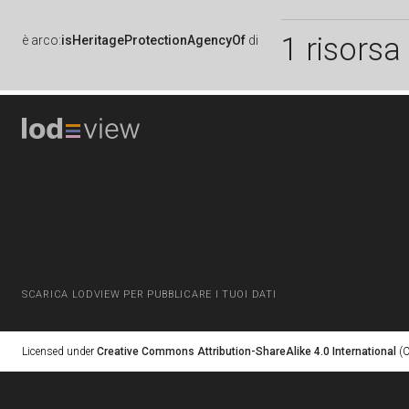
1 risorsa
è
arco:
isHeritageProtectionAgencyOf
di
SCARICA LODVIEW PER PUBBLICARE I TUOI DATI
Licensed under
Creative Commons Attribution-ShareAlike 4.0 International
(C