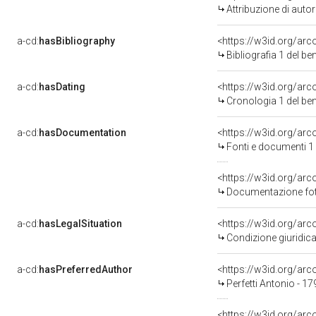
Attribuzione di aut
a-cd:
hasBibliography
<https://w3id.org/ar
Bibliografia 1 del b
a-cd:
hasDating
<https://w3id.org/ar
Cronologia 1 del b
a-cd:
hasDocumentation
<https://w3id.org/a
Fonti e documenti 1
Documentazione foto
a-cd:
hasLegalSituation
<https://w3id.org/arc
Condizione giuridica
a-cd:
hasPreferredAuthor
<https://w3id.org/a
Perfetti Antonio - 1
<https://w3id.org/a