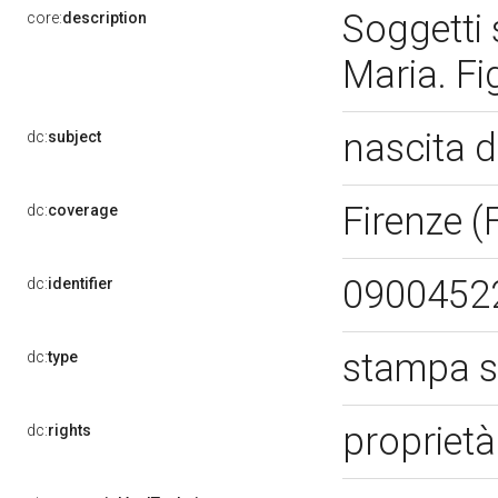
Soggetti 
core:
description
Maria. Fi
nascita d
dc:
subject
Firenze (
dc:
coverage
0900452
dc:
identifier
stampa s
dc:
type
propriet
dc:
rights