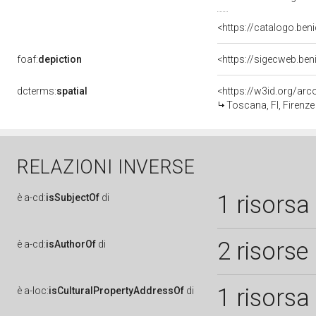
<https://catalogo.beni
foaf:
depiction
<https://sigecweb.be
dcterms:
spatial
<https://w3id.org/a
Toscana, FI, Firenze
RELAZIONI INVERSE
1 risorsa
è
a-cd:
isSubjectOf
di
2 risorse
è
a-cd:
isAuthorOf
di
1 risorsa
è
a-loc:
isCulturalPropertyAddressOf
di