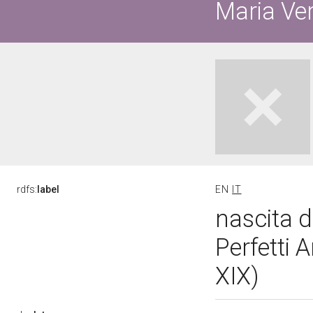
Maria Ve
rdfs:
label
EN
IT
nascita d
Perfetti 
XIX)