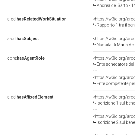
Andrea del Sarto - 
a-cd:
hasRelatedWorkSituation
<https://w3id.org/ar
Rapporto 1 tra il be
a-cd:
hasSubject
<https://w3id.org/a
Nascita Di Maria Ve
core:
hasAgentRole
<https://w3id.org/ar
Ente schedatore del bene 09004522
<https://w3id.org/ar
Ente competente per tutela del b
a-dd:
hasAffixedElement
<https://w3id.org/arc
Iscrizione 1 sul be
<https://w3id.org/arc
Iscrizione 2 sul be