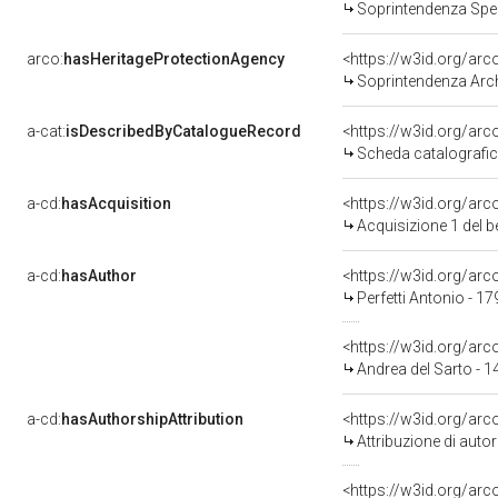
Soprintendenza Speciale p
arco:
hasHeritageProtectionAgency
<https://w3id.org/a
Soprintendenza Archeol
a-cat:
isDescribedByCatalogueRecord
<https://w3id.org/a
Scheda catalografi
a-cd:
hasAcquisition
<https://w3id.org/ar
Acquisizione 1 del 
a-cd:
hasAuthor
<https://w3id.org/a
Perfetti Antonio - 1
<https://w3id.org/a
Andrea del Sarto - 
a-cd:
hasAuthorshipAttribution
<https://w3id.org/ar
Attribuzione di aut
<https://w3id.org/ar