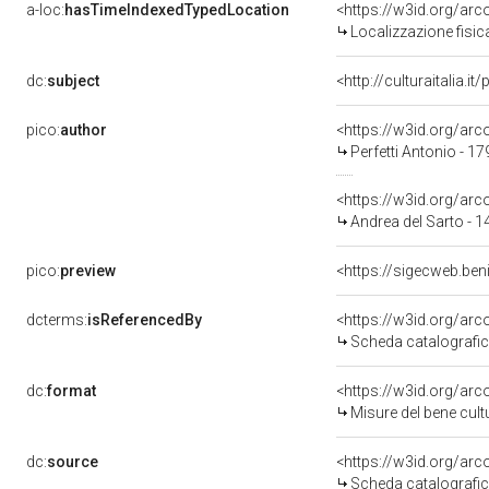
a-loc:
hasTimeIndexedTypedLocation
<https://w3id.org/ar
Localizzazione fisic
dc:
subject
<http://culturaitalia.
pico:
author
<https://w3id.org/a
Perfetti Antonio - 1
<https://w3id.org/a
Andrea del Sarto - 
pico:
preview
<https://sigecweb.be
dcterms:
isReferencedBy
<https://w3id.org/a
Scheda catalografi
dc:
format
<https://w3id.org/ar
Misure del bene cul
dc:
source
<https://w3id.org/a
Scheda catalografi