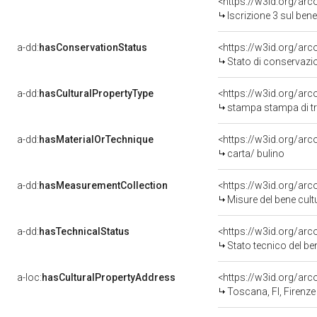
<https://w3id.org/arc
Iscrizione 3 sul be
a-dd:
hasConservationStatus
<https://w3id.org/ar
Stato di conservazi
a-dd:
hasCulturalPropertyType
<https://w3id.org/a
stampa stampa di t
a-dd:
hasMaterialOrTechnique
<https://w3id.org/arc
carta/ bulino
a-dd:
hasMeasurementCollection
<https://w3id.org/ar
Misure del bene cul
a-dd:
hasTechnicalStatus
<https://w3id.org/ar
Stato tecnico del b
a-loc:
hasCulturalPropertyAddress
<https://w3id.org/a
Toscana, FI, Firenze