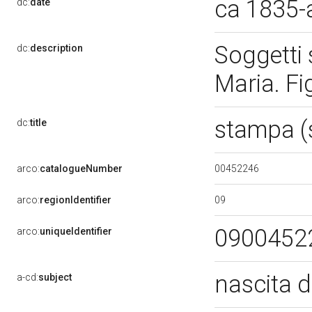
ca 1835-
dc:
date
Soggetti 
dc:
description
Maria. Fi
stampa (
dc:
title
00452246
arco:
catalogueNumber
09
arco:
regionIdentifier
0900452
arco:
uniqueIdentifier
nascita d
a-cd:
subject