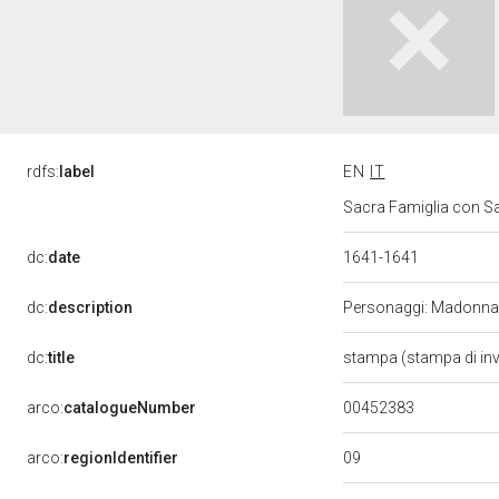
rdfs:
label
EN
IT
Sacra Famiglia con Sa
dc:
date
1641-1641
dc:
description
Personaggi: Madonna;
dc:
title
stampa (stampa di in
00452383
arco:
catalogueNumber
09
arco:
regionIdentifier