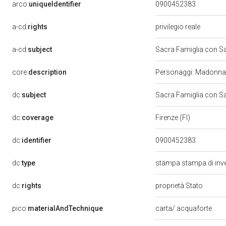
arco:
uniqueIdentifier
0900452383
a-cd:
rights
privilegio reale
a-cd:
subject
Sacra Famiglia con S
core:
description
Personaggi: Madonna;
dc:
subject
Sacra Famiglia con S
dc:
coverage
Firenze (FI)
dc:
identifier
0900452383
dc:
type
stampa stampa di inv
dc:
rights
proprietà Stato
pico:
materialAndTechnique
carta/ acquaforte