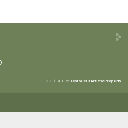
o
HistoricOrArtisticProperty
ENTITÀ DI TIPO:
o