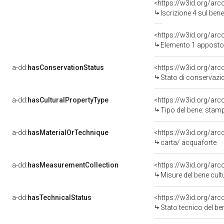
<https://w3id.org/arc
Iscrizione 4 sul be
<https://w3id.org/ar
Elemento 1 apposto
a-dd:
hasConservationStatus
<https://w3id.org/ar
Stato di conservazi
a-dd:
hasCulturalPropertyType
<https://w3id.org/a
Tipo del bene: stam
a-dd:
hasMaterialOrTechnique
<https://w3id.org/arc
carta/ acquaforte
a-dd:
hasMeasurementCollection
<https://w3id.org/ar
Misure del bene cul
a-dd:
hasTechnicalStatus
<https://w3id.org/ar
Stato tecnico del b