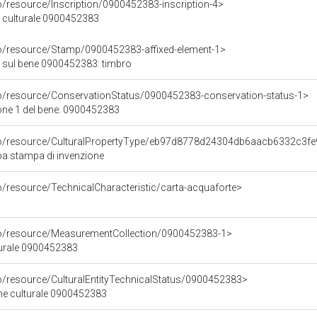
o/resource/Inscription/0900452383-inscription-4>
ne culturale 0900452383
co/resource/Stamp/0900452383-affixed-element-1>
 sul bene 0900452383: timbro
co/resource/ConservationStatus/0900452383-conservation-status-1>
one 1 del bene: 0900452383
rco/resource/CulturalPropertyType/eb97d8778d24304db6aacb6332c3f
pa stampa di invenzione
o/resource/TechnicalCharacteristic/carta-acquaforte>
co/resource/MeasurementCollection/0900452383-1>
turale 0900452383
co/resource/CulturalEntityTechnicalStatus/0900452383>
ene culturale 0900452383