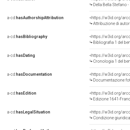
Della Bella Stefano 
a-cd:
hasAuthorshipAttribution
<https://w3id.org/ar
Attribuzione di aut
a-cd:
hasBibliography
<https://w3id.org/ar
Bibliografia 1 del b
a-cd:
hasDating
<https://w3id.org/ar
Cronologia 1 del b
a-cd:
hasDocumentation
<https://w3id.org/a
Documentazione foto
a-cd:
hasEdition
<https://w3id.org/arc
Edizione 1641-Franc
a-cd:
hasLegalSituation
<https://w3id.org/arc
Condizione giuridica