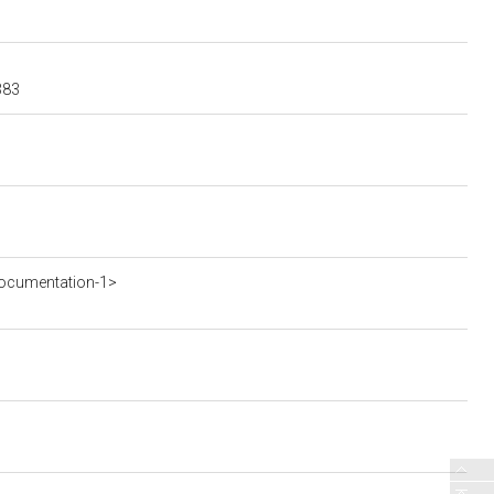
383
ocumentation-1>