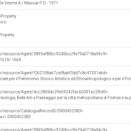
: De Vesme A./ Massar P. D - 1971
cProperty
tico
Property
rco/resource/Agent/3893af80bc92d0bccffe79a0718a94c9>
- 1610/ 1664
rco/resource/Agent/f262108a67caf8abf3dd7c8c47251ebd>
ale per il Patrimonio Storico Artistico ed Etnoantropologico e per il Polo
rco/resource/Agent/dcc2809dc29e59242fac60301ec2f640>
ologia, Belle Arti e Paesaggio per la città metropolitana di Firenze e la 
rco/resource/CatalogueRecordS/0900452383>
ca n: 0900452383
rco/resource/Agent/3893af80bc92d0bccffe79a0718a94c9>