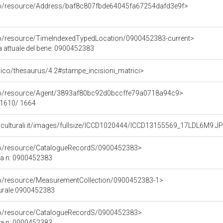
rco/resource/Address/baf8c807fbde64045fa67254dafd3e9f>
co/resource/TimeIndexedTypedLocation/0900452383-current>
a attuale del bene: 0900452383
it/pico/thesaurus/4.2#stampe_incisioni_matrici>
rco/resource/Agent/3893af80bc92d0bccffe79a0718a94c9>
- 1610/ 1664
niculturali.it/images/fullsize/ICCD1020444/ICCD13155569_17LDL6M9.J
rco/resource/CatalogueRecordS/0900452383>
ca n: 0900452383
co/resource/MeasurementCollection/0900452383-1>
turale 0900452383
rco/resource/CatalogueRecordS/0900452383>
ca n: 0900452383