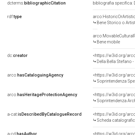
dcterms:
bibliographicCitation
bibliografia specifica
rdf:
type
arco:HistoricOrArtisti
Bene Storico o Artis
arco:MovableCultural
Bene mobile
dc:
creator
<https://w3id.org/a
Della Bella Stefano 
arco:
hasCataloguingAgency
<https://w3id.org/a
Soprintendenza Speci
arco:
hasHeritageProtectionAgency
<https://w3id.org/a
Soprintendenza Arche
a-cat:
isDescribedByCatalogueRecord
<https://w3id.org/a
Scheda catalografi
a-cd:
hasAuthor
<https://w3id.org/a