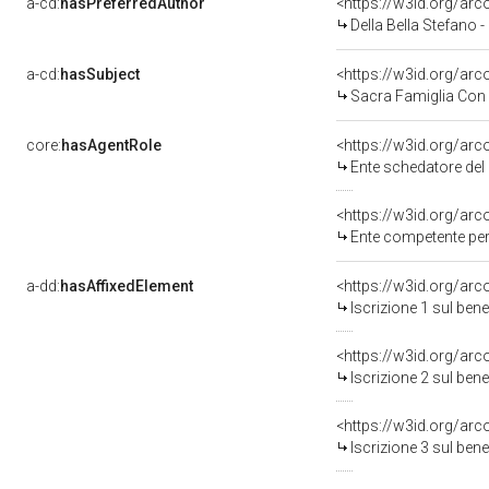
a-cd:
hasPreferredAuthor
<https://w3id.org/a
Della Bella Stefano 
a-cd:
hasSubject
<https://w3id.org/a
Sacra Famiglia Con 
core:
hasAgentRole
<https://w3id.org/ar
Ente schedatore del 
<https://w3id.org/ar
Ente competente per 
a-dd:
hasAffixedElement
<https://w3id.org/arc
Iscrizione 1 sul be
<https://w3id.org/arc
Iscrizione 2 sul be
<https://w3id.org/arc
Iscrizione 3 sul be