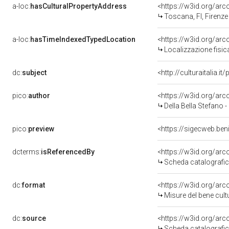
a-loc:
hasCulturalPropertyAddress
<https://w3id.org/a
Toscana, FI, Firenze
a-loc:
hasTimeIndexedTypedLocation
<https://w3id.org/ar
Localizzazione fisic
dc:
subject
<http://culturaitalia.
pico:
author
<https://w3id.org/a
Della Bella Stefano 
pico:
preview
<https://sigecweb.be
dcterms:
isReferencedBy
<https://w3id.org/a
Scheda catalografi
dc:
format
<https://w3id.org/ar
Misure del bene cul
dc:
source
<https://w3id.org/a
Scheda catalografi