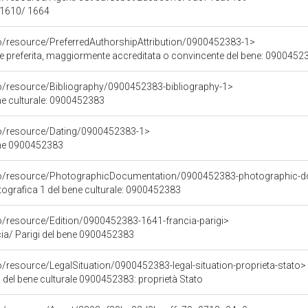
- 1610/ 1664
co/resource/PreferredAuthorshipAttribution/0900452383-1>
ore preferita, maggiormente accreditata o convincente del bene: 0900452
co/resource/Bibliography/0900452383-bibliography-1>
ene culturale: 0900452383
co/resource/Dating/0900452383-1>
ene 0900452383
rco/resource/PhotographicDocumentation/0900452383-photographic-d
grafica 1 del bene culturale: 0900452383
o/resource/Edition/0900452383-1641-francia-parigi>
ia/ Parigi del bene 0900452383
o/resource/LegalSituation/0900452383-legal-situation-proprieta-stato>
 del bene culturale 0900452383: proprietà Stato