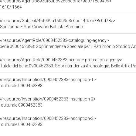
rco/resource/Agent/3893af80bc92d0bccffe79a0718a94c9>
- 1610/ 1664
rco/resource/Subject/45f939a160b9d3e6bd14fb7c78e0d78e>
Sant'anna E San Giovanni Battista Bambino
co/resource/AgentRole/0900452383-cataloguing-agency>
bene 0900452383: Soprintendenza Speciale per il Patrimonio Storico Artisti
co/resource/AgentRole/0900452383-heritage-protection-agency>
tutela del bene 0900452383: Soprintendenza Archeologia, Belle Arti e Paes
o/resource/Inscription/0900452383-inscription-1>
ne culturale 0900452383
o/resource/Inscription/0900452383-inscription-2>
ne culturale 0900452383
o/resource/Inscription/0900452383-inscription-3>
ne culturale 0900452383