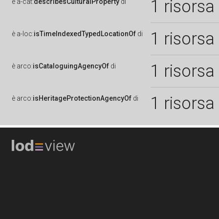
1 risorsa
è
a-cat:
describesCulturalProperty
di
1 risorsa
è
a-loc:
isTimeIndexedTypedLocationOf
di
1 risorsa
è
arco:
isCataloguingAgencyOf
di
1 risorsa
è
arco:
isHeritageProtectionAgencyOf
di