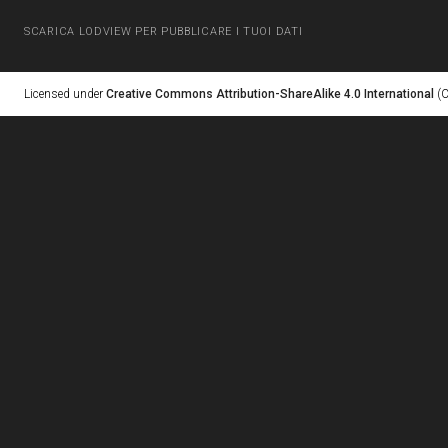
SCARICA LODVIEW PER PUBBLICARE I TUOI DATI
Licensed under
Creative Commons Attribution-ShareAlike 4.0 International
(C