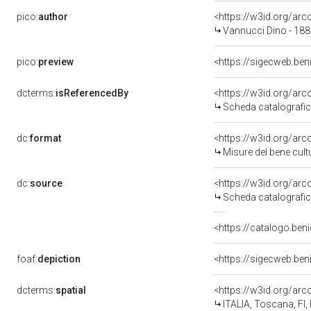
pico:
author
<https://w3id.org/a
Vannucci Dino - 188
pico:
preview
<https://sigecweb.ben
dcterms:
isReferencedBy
<https://w3id.org/a
Scheda catalografi
dc:
format
<https://w3id.org/ar
Misure del bene cul
dc:
source
<https://w3id.org/a
Scheda catalografi
<https://catalogo.beni
foaf:
depiction
<https://sigecweb.ben
dcterms:
spatial
<https://w3id.org/a
ITALIA, Toscana, FI,