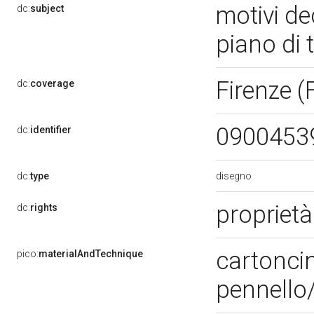
motivi de
dc:
subject
piano di 
Firenze (
dc:
coverage
0900453
dc:
identifier
disegno
dc:
type
propriet
dc:
rights
cartoncin
pico:
materialAndTechnique
pennello