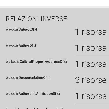
RELAZIONI INVERSE
1 risorsa
è
a-cd:
isSubjectOf
di
1 risorsa
è
a-cd:
isAuthorOf
di
1 risorsa
è
a-loc:
isCulturalPropertyAddressOf
di
2 risorse
è
a-cd:
isDocumentationOf
di
1 risorsa
è
a-cd:
isAuthorshipAttributionOf
di