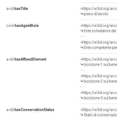
a-cd:
hasTitle
<https://w3id.org/arc
piano di tavolo
core:
hasAgentRole
<https://w3id.org/ar
Ente schedatore del
<https://w3id.org/ar
Ente competente per tutela del b
a-dd:
hasAffixedElement
<https://w3id.org/arc
Iscrizione 1 sul be
<https://w3id.org/arc
Iscrizione 2 sul be
<https://w3id.org/arc
Iscrizione 3 sul be
a-dd:
hasConservationStatus
<https://w3id.org/ar
Stato di conservazi