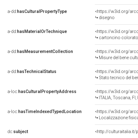
a-dd:
hasCulturalPropertyType
<https://w3id.org/ar
disegno
a-dd:
hasMaterialOrTechnique
cartoncino colorato/
a-dd:
hasMeasurementCollection
<https://w3id.org/ar
Misure del bene cul
a-dd:
hasTechnicalStatus
<https://w3id.org/ar
Stato tecnico del b
a-loc:
hasCulturalPropertyAddress
<https://w3id.org/a
ITALIA, Toscana, FI,
a-loc:
hasTimeIndexedTypedLocation
<https://w3id.org/ar
Localizzazione fisic
dc:
subject
<http://culturaitalia.