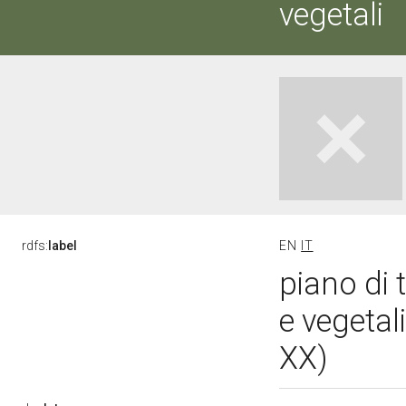
vegetali
rdfs:
label
EN
IT
piano di 
e vegetal
XX)