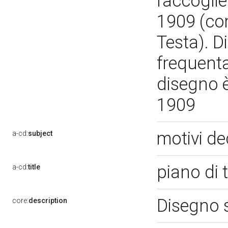
raccogliev
1909 (co
Testa). 
frequenta
disegno è 
1909
motivi de
a-cd:
subject
piano di 
a-cd:
title
Disegno 
core:
description