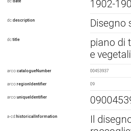
1902-19
dc:
date
Disegno 
dc:
description
piano di 
dc:
title
e vegetal
00453937
arco:
catalogueNumber
09
arco:
regionIdentifier
0900453
arco:
uniqueIdentifier
Il disegn
a-cd:
historicalInformation