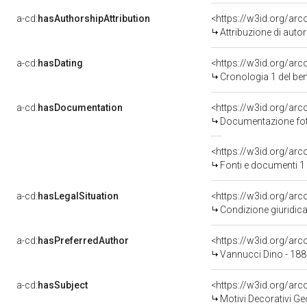
a-cd:
hasAuthorshipAttribution
<https://w3id.org/ar
Attribuzione di aut
a-cd:
hasDating
<https://w3id.org/ar
Cronologia 1 del b
a-cd:
hasDocumentation
Documentazione foto
<https://w3id.org/a
Fonti e documenti 1
a-cd:
hasLegalSituation
<https://w3id.org/arc
Condizione giuridica
a-cd:
hasPreferredAuthor
<https://w3id.org/a
Vannucci Dino - 188
a-cd:
hasSubject
<https://w3id.org/a
Motivi Decorativi Ge