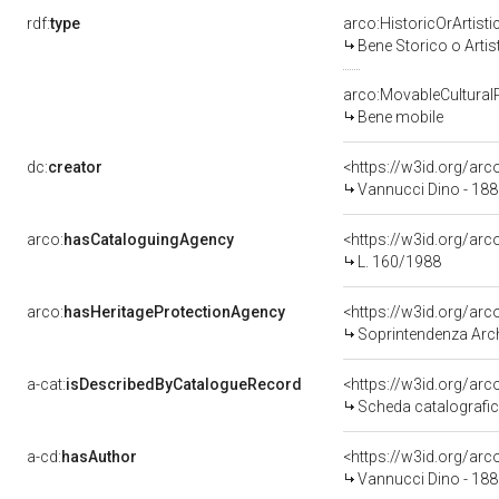
rdf:
type
arco:HistoricOrArtisti
Bene Storico o Artis
arco:MovableCultural
Bene mobile
dc:
creator
<https://w3id.org/a
Vannucci Dino - 188
arco:
hasCataloguingAgency
<https://w3id.org/a
L. 160/1988
arco:
hasHeritageProtectionAgency
<https://w3id.org/a
Soprintendenza Archeol
a-cat:
isDescribedByCatalogueRecord
<https://w3id.org/a
Scheda catalografi
a-cd:
hasAuthor
<https://w3id.org/a
Vannucci Dino - 188