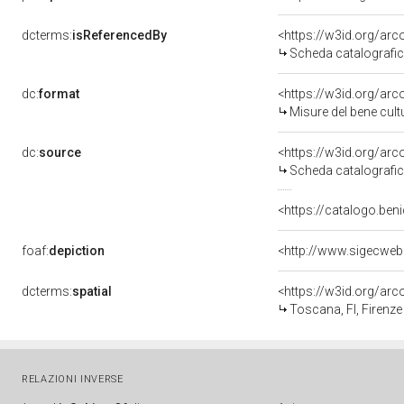
dcterms:
isReferencedBy
<https://w3id.org/a
Scheda catalografi
dc:
format
<https://w3id.org/ar
Misure del bene cul
dc:
source
<https://w3id.org/a
Scheda catalografi
<https://catalogo.beni
foaf:
depiction
<http://www.sigecweb
dcterms:
spatial
<https://w3id.org/a
Toscana, FI, Firenze
RELAZIONI INVERSE