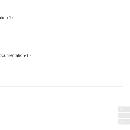
ution-1>
ocumentation-1>