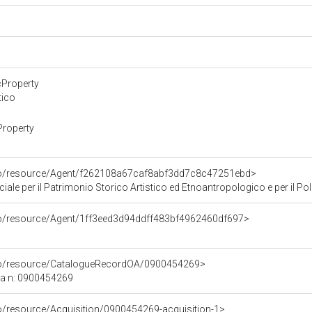
cProperty
tico
Property
rco/resource/Agent/f262108a67caf8abf3dd7c8c47251ebd>
ale per il Patrimonio Storico Artistico ed Etnoantropologico e per il Polo
rco/resource/Agent/1ff3eed3d94ddff483bf4962460df697>
rco/resource/CatalogueRecordOA/0900454269>
ca n: 0900454269
co/resource/Acquisition/0900454269-acquisition-1>