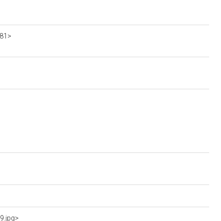
b81>
9.jpg>