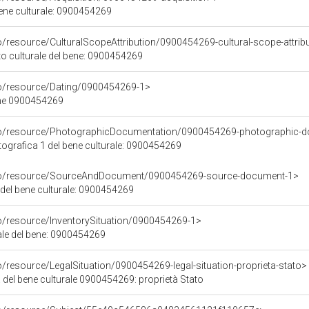
bene culturale: 0900454269
o/resource/CulturalScopeAttribution/0900454269-cultural-scope-attrib
to culturale del bene: 0900454269
co/resource/Dating/0900454269-1>
ene 0900454269
rco/resource/PhotographicDocumentation/0900454269-photographic-d
grafica 1 del bene culturale: 0900454269
rco/resource/SourceAndDocument/0900454269-source-document-1>
 del bene culturale: 0900454269
co/resource/InventorySituation/0900454269-1>
iale del bene: 0900454269
o/resource/LegalSituation/0900454269-legal-situation-proprieta-stato>
 del bene culturale 0900454269: proprietà Stato