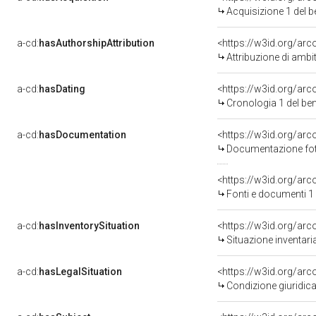
Acquisizione 1 del 
a-cd:
hasAuthorshipAttribution
<https://w3id.org/arc
Attribuzione di ambi
a-cd:
hasDating
<https://w3id.org/ar
Cronologia 1 del b
a-cd:
hasDocumentation
<https://w3id.org/a
Documentazione foto
<https://w3id.org/a
Fonti e documenti 1
a-cd:
hasInventorySituation
<https://w3id.org/ar
Situazione inventar
a-cd:
hasLegalSituation
<https://w3id.org/arc
Condizione giuridica