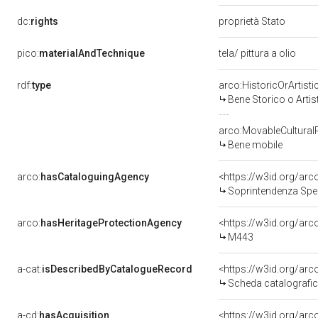
dc:
rights
proprietà Stato
pico:
materialAndTechnique
tela/ pittura a olio
rdf:
type
arco:HistoricOrArtisti
Bene Storico o Artis
arco:MovableCultural
Bene mobile
arco:
hasCataloguingAgency
<https://w3id.org/a
Soprintendenza Speci
arco:
hasHeritageProtectionAgency
<https://w3id.org/a
M443
a-cat:
isDescribedByCatalogueRecord
<https://w3id.org/a
Scheda catalografi
a-cd:
hasAcquisition
<https://w3id.org/ar