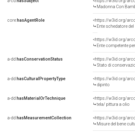
a-cd:
hasSubject
<https://w3id.org/a
Madonna Con Bambi
core:
hasAgentRole
<https://w3id.org/ar
Ente schedatore del 
<https://w3id.org/ar
Ente competente per 
a-dd:
hasConservationStatus
<https://w3id.org/ar
Stato di conservazi
a-dd:
hasCulturalPropertyType
<https://w3id.org/a
dipinto
a-dd:
hasMaterialOrTechnique
<https://w3id.org/arco
tela/ pittura a olio
a-dd:
hasMeasurementCollection
<https://w3id.org/ar
Misure del bene cul