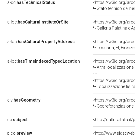
a-dd:
hasTechnicalStatus
<https://w3id.org/ar
Stato tecnico del b
a-loc:
hasCulturalInstituteOrSite
<https://w3id.org/ar
Galleria Palatina e 
a-loc:
hasCulturalPropertyAddress
<https://w3id.org/a
Toscana, FI, Firenze
a-loc:
hasTimeIndexedTypedLocation
<https://w3id.org/ar
Altra localizzazione
<https://w3id.org/ar
Localizzazione fisic
clv:
hasGeometry
<https://w3id.org/ar
Georeferenziazione 
dc:
subject
<http://culturaitalia.
pico:
preview
<http://www.sigecweb