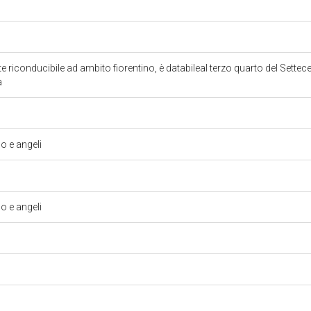
nte riconducibile ad ambito fiorentino, è databileal terzo quarto del Settec
a
 e angeli
 e angeli