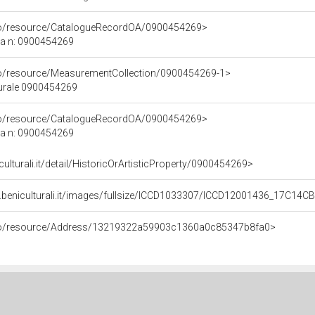
rco/resource/CatalogueRecordOA/0900454269>
ca n: 0900454269
co/resource/MeasurementCollection/0900454269-1>
turale 0900454269
rco/resource/CatalogueRecordOA/0900454269>
ca n: 0900454269
culturali.it/detail/HistoricOrArtisticProperty/0900454269>
.beniculturali.it/images/fullsize/ICCD1033307/ICCD12001436_17C14CB
rco/resource/Address/13219322a59903c1360a0c85347b8fa0>