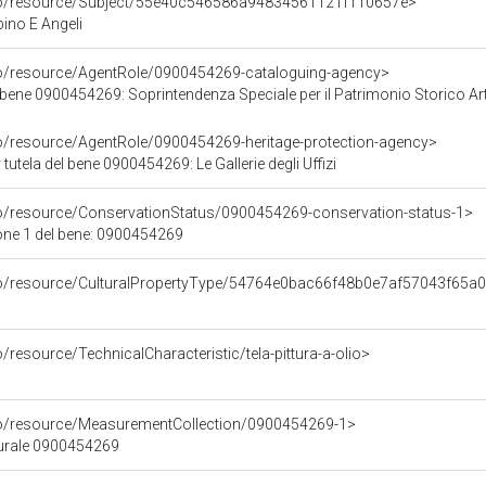
rco/resource/Subject/55e40c546586a94834561121f110657e>
no E Angeli
co/resource/AgentRole/0900454269-cataloguing-agency>
bene 0900454269: Soprintendenza Speciale per il Patrimonio Storico Artisti
co/resource/AgentRole/0900454269-heritage-protection-agency>
tutela del bene 0900454269: Le Gallerie degli Uffizi
co/resource/ConservationStatus/0900454269-conservation-status-1>
one 1 del bene: 0900454269
rco/resource/CulturalPropertyType/54764e0bac66f48b0e7af57043f65a
/resource/TechnicalCharacteristic/tela-pittura-a-olio>
co/resource/MeasurementCollection/0900454269-1>
turale 0900454269