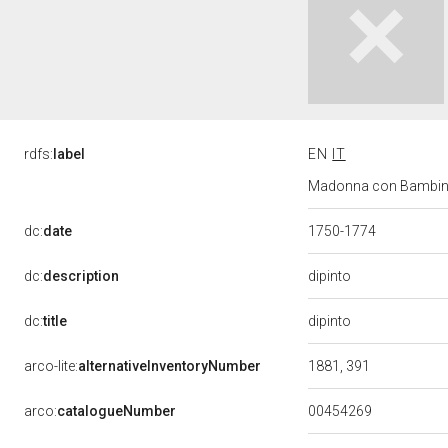
rdfs:
label
EN
IT
Madonna con Bambino e 
dc:
date
1750-1774
dipinto
dc:
description
dipinto
dc:
title
arco-lite:
alternativeInventoryNumber
1881, 391
00454269
arco:
catalogueNumber