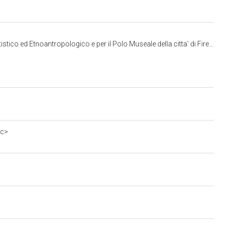
co ed Etnoantropologico e per il Polo Museale della citta' di Firenze
0c>