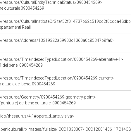
co/resource/CulturalEntityTechnicalStatus/0900454269>
ene culturale 0900454269
co/resource/CulturalInstituteOrSite/52f014737b62c519cd2f0cdca48db
Appartamenti Reali
rco/resource/Address/13219322a59903c1360a0c85347b8fa0>
co/resource/TimeIndexedTypedLocation/0900454269-alternative-1>
 1 del bene: 0900454269
co/resource/TimeIndexedTypedLocation/0900454269-current>
a attuale del bene: 0900454269
co/resource/Geometry/0900454269-geometry-point>
(puntuale) del bene culturale: 0900454269
it/pico/thesaurus/4.1#opere_d_arte_visiva>
.beniculturali.it/images/fullsize/ICCD1033307/ICCD12001436_17C14CB