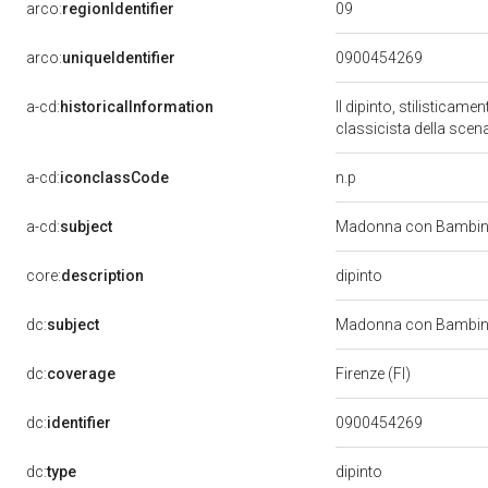
09
arco:
regionIdentifier
arco:
uniqueIdentifier
0900454269
a-cd:
historicalInformation
Il dipinto, stilisticame
classicista della scen
n.p
a-cd:
iconclassCode
a-cd:
subject
Madonna con Bambino
dipinto
core:
description
dc:
subject
Madonna con Bambino
dc:
coverage
Firenze (FI)
dc:
identifier
0900454269
dipinto
dc:
type