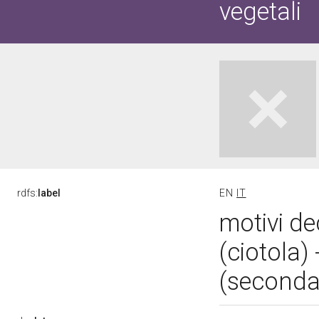
vegetali
rdfs:
label
EN
IT
motivi de
(ciotola)
(seconda