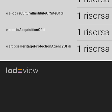
1 risorsa
è
a-loc:
isCulturalInstituteOrSiteOf
di
1 risorsa
è
a-cd:
isAcquisitionOf
di
1 risorsa
è
arco:
isHeritageProtectionAgencyOf
di