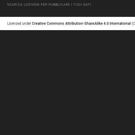
SCARICA LODVIEW PER PUBBLICARE I TUOI DATI
Licensed under
Creative Commons Attribution-ShareAlike 4.0 International
(C