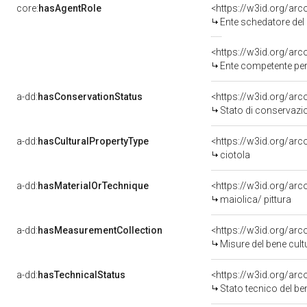
core:
hasAgentRole
<https://w3id.org/ar
Ente schedatore del
<https://w3id.org/ar
Ente competente per tutela del b
a-dd:
hasConservationStatus
<https://w3id.org/ar
Stato di conservazi
a-dd:
hasCulturalPropertyType
<https://w3id.org/a
ciotola
a-dd:
hasMaterialOrTechnique
<https://w3id.org/arc
maiolica/ pittura
a-dd:
hasMeasurementCollection
<https://w3id.org/ar
Misure del bene cul
a-dd:
hasTechnicalStatus
<https://w3id.org/ar
Stato tecnico del b