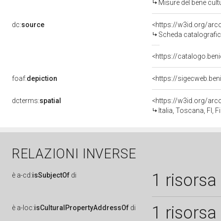
Misure del bene cul
dc:
source
<https://w3id.org/a
Scheda catalografi
<https://catalogo.beni
foaf:
depiction
<https://sigecweb.ben
dcterms:
spatial
<https://w3id.org/a
Italia, Toscana, FI, F
RELAZIONI INVERSE
1 risorsa
è
a-cd:
isSubjectOf
di
1 risorsa
è
a-loc:
isCulturalPropertyAddressOf
di