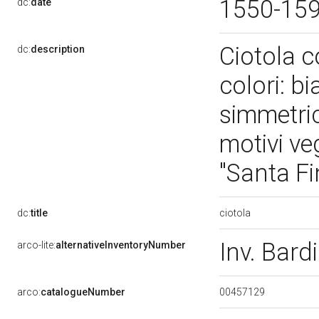
1550-15
dc:
date
Ciotola c
dc:
description
colori: b
simmetric
motivi ve
"Santa F
ciotola
dc:
title
Inv. Bard
arco-lite:
alternativeInventoryNumber
00457129
arco:
catalogueNumber