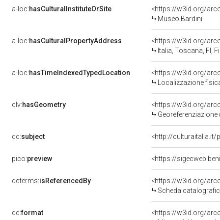
a-loc:
hasCulturalInstituteOrSite
<https://w3id.org/ar
Museo Bardini
a-loc:
hasCulturalPropertyAddress
<https://w3id.org/a
Italia, Toscana, FI, F
a-loc:
hasTimeIndexedTypedLocation
<https://w3id.org/ar
Localizzazione fisic
clv:
hasGeometry
<https://w3id.org/ar
Georeferenziazione 
dc:
subject
<http://culturaitalia.
pico:
preview
<https://sigecweb.ben
dcterms:
isReferencedBy
<https://w3id.org/a
Scheda catalografi
dc:
format
<https://w3id.org/ar