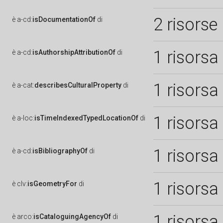
2 risorse
è
a-cd:
isDocumentationOf
di
1 risorsa
è
a-cd:
isAuthorshipAttributionOf
di
1 risorsa
è
a-cat:
describesCulturalProperty
di
1 risorsa
è
a-loc:
isTimeIndexedTypedLocationOf
di
1 risorsa
è
a-cd:
isBibliographyOf
di
1 risorsa
è
clv:
isGeometryFor
di
1 risorsa
è
arco:
isCataloguingAgencyOf
di