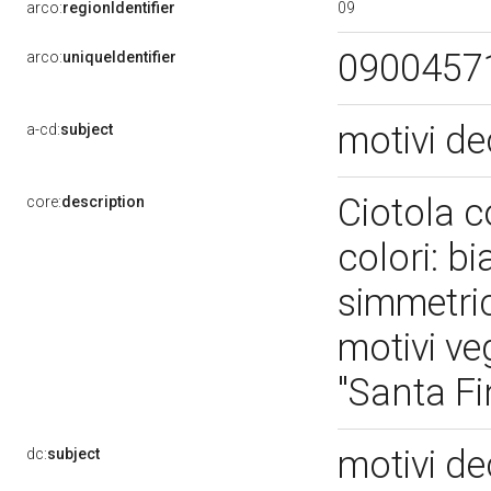
09
arco:
regionIdentifier
0900457
arco:
uniqueIdentifier
motivi de
a-cd:
subject
Ciotola c
core:
description
colori: b
simmetric
motivi ve
"Santa F
motivi de
dc:
subject