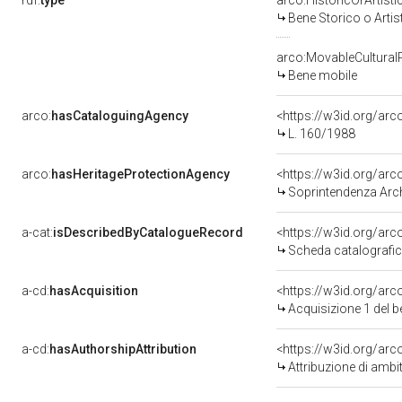
rdf:
type
arco:HistoricOrArtisti
Bene Storico o Artis
arco:MovableCultural
Bene mobile
arco:
hasCataloguingAgency
<https://w3id.org/a
L. 160/1988
arco:
hasHeritageProtectionAgency
<https://w3id.org/a
Soprintendenza Archeol
a-cat:
isDescribedByCatalogueRecord
<https://w3id.org/a
Scheda catalografi
a-cd:
hasAcquisition
<https://w3id.org/ar
Acquisizione 1 del 
a-cd:
hasAuthorshipAttribution
<https://w3id.org/arc
Attribuzione di ambi