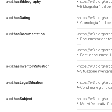
a-cd:
hasBibliography
<https://w3id.org/ar
Bibliografia 1 del b
a-cd:
hasDating
<https://w3id.org/ar
Cronologia 1 del b
a-cd:
hasDocumentation
Documentazione foto
<https://w3id.org/a
Fonti e documenti 1
a-cd:
hasInventorySituation
<https://w3id.org/ar
Situazione inventar
a-cd:
hasLegalSituation
Condizione giuridica
a-cd:
hasSubject
<https://w3id.org/a
Motivi Decorativi Ge