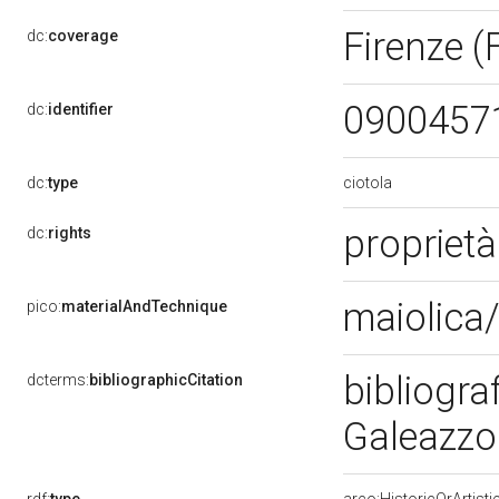
Firenze (
dc:
coverage
0900457
dc:
identifier
ciotola
dc:
type
proprietà
dc:
rights
maiolica/
pico:
materialAndTechnique
bibliogra
dcterms:
bibliographicCitation
Galeazzo