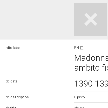
rdfs:
label
EN
IT
Madonna 
ambito fi
1390-13
dc:
date
Dipinto
dc:
description
dipinto