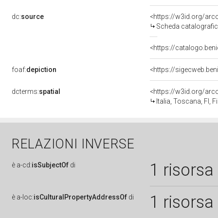
dc:
source
<https://w3id.org/a
Scheda catalografi
<https://catalogo.beni
foaf:
depiction
<https://sigecweb.ben
dcterms:
spatial
<https://w3id.org/a
Italia, Toscana, FI, F
RELAZIONI INVERSE
1 risorsa
è
a-cd:
isSubjectOf
di
1 risorsa
è
a-loc:
isCulturalPropertyAddressOf
di