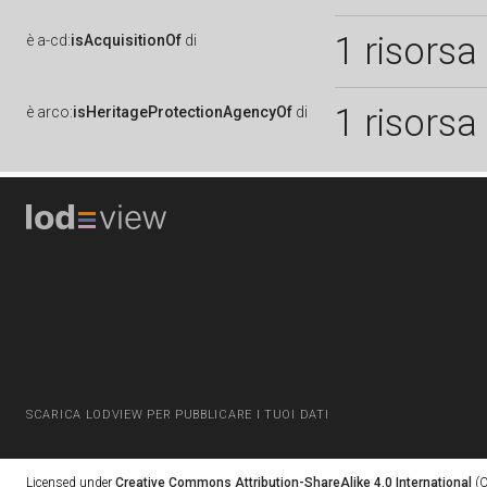
1 risorsa
è
a-cd:
isAcquisitionOf
di
1 risorsa
è
arco:
isHeritageProtectionAgencyOf
di
SCARICA LODVIEW PER PUBBLICARE I TUOI DATI
Licensed under
Creative Commons Attribution-ShareAlike 4.0 International
(C