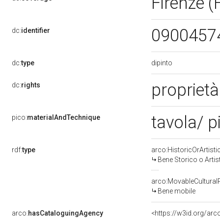
Firenze (
0900457
dc:
identifier
dipinto
dc:
type
proprietà
dc:
rights
tavola/ p
pico:
materialAndTechnique
rdf:
type
arco:HistoricOrArtisti
Bene Storico o Artis
arco:MovableCultural
Bene mobile
arco:
hasCataloguingAgency
<https://w3id.org/a