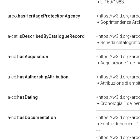
L. 160/1988
arco:
hasHeritageProtectionAgency
<https://w3id.org/a
Soprintendenza Archeol
a-cat:
isDescribedByCatalogueRecord
<https://w3id.org/a
Scheda catalografi
a-cd:
hasAcquisition
<https://w3id.org/ar
Acquisizione 1 del 
a-cd:
hasAuthorshipAttribution
<https://w3id.org/arc
Attribuzione di ambi
a-cd:
hasDating
<https://w3id.org/ar
Cronologia 1 del b
a-cd:
hasDocumentation
<https://w3id.org/a
Fonti e documenti 1