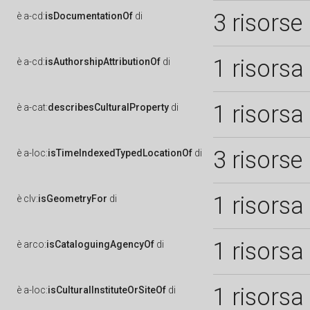
3 risorse
è
a-cd:
isDocumentationOf
di
1 risorsa
è
a-cd:
isAuthorshipAttributionOf
di
1 risorsa
è
a-cat:
describesCulturalProperty
di
3 risorse
è
a-loc:
isTimeIndexedTypedLocationOf
di
1 risorsa
è
clv:
isGeometryFor
di
1 risorsa
è
arco:
isCataloguingAgencyOf
di
1 risorsa
è
a-loc:
isCulturalInstituteOrSiteOf
di