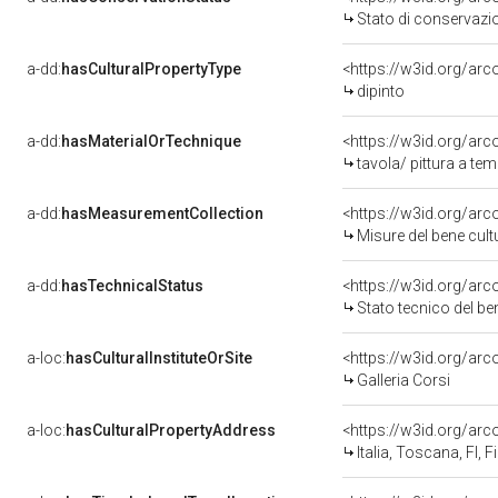
Stato di conservazi
a-dd:
hasCulturalPropertyType
<https://w3id.org/a
dipinto
a-dd:
hasMaterialOrTechnique
<https://w3id.org/arc
tavola/ pittura a te
a-dd:
hasMeasurementCollection
<https://w3id.org/ar
Misure del bene cul
a-dd:
hasTechnicalStatus
<https://w3id.org/ar
Stato tecnico del b
a-loc:
hasCulturalInstituteOrSite
<https://w3id.org/ar
Galleria Corsi
a-loc:
hasCulturalPropertyAddress
<https://w3id.org/a
Italia, Toscana, FI, F