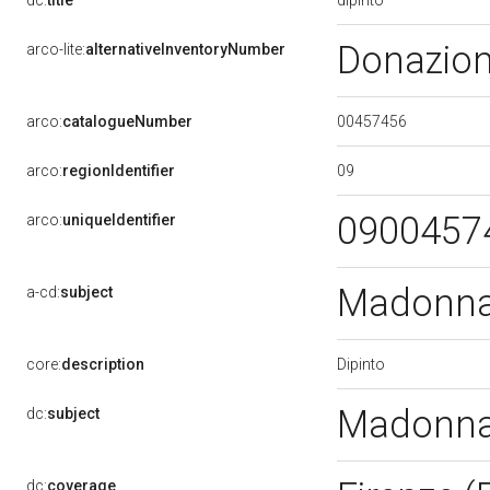
dc:
title
Donazion
arco-lite:
alternativeInventoryNumber
00457456
arco:
catalogueNumber
09
arco:
regionIdentifier
0900457
arco:
uniqueIdentifier
Madonna 
a-cd:
subject
Dipinto
core:
description
Madonna 
dc:
subject
dc:
coverage