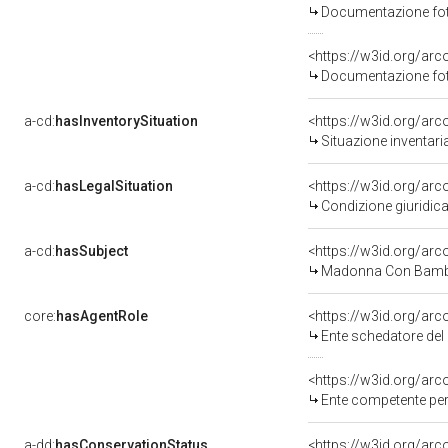
Documentazione foto
Documentazione foto
a-cd:
hasInventorySituation
<https://w3id.org/ar
Situazione inventar
a-cd:
hasLegalSituation
Condizione giuridica
a-cd:
hasSubject
<https://w3id.org/a
Madonna Con Bambi
core:
hasAgentRole
<https://w3id.org/ar
Ente schedatore del
<https://w3id.org/ar
Ente competente per tutela del b
a-dd:
hasConservationStatus
<https://w3id.org/ar