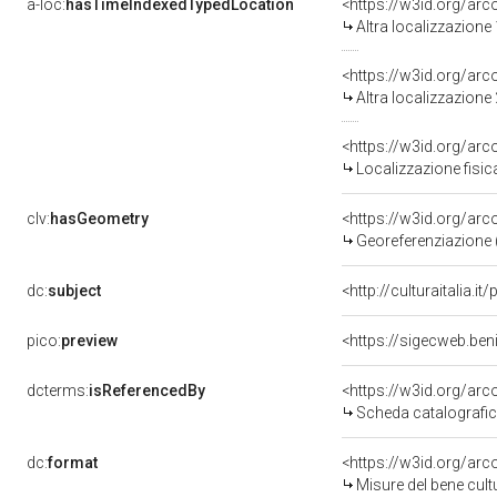
a-loc:
hasTimeIndexedTypedLocation
<https://w3id.org/ar
Altra localizzazione
<https://w3id.org/ar
Altra localizzazione
<https://w3id.org/ar
Localizzazione fisic
clv:
hasGeometry
<https://w3id.org/ar
Georeferenziazione 
dc:
subject
<http://culturaitalia.
pico:
preview
<https://sigecweb.ben
dcterms:
isReferencedBy
<https://w3id.org/a
Scheda catalografi
dc:
format
<https://w3id.org/ar
Misure del bene cul