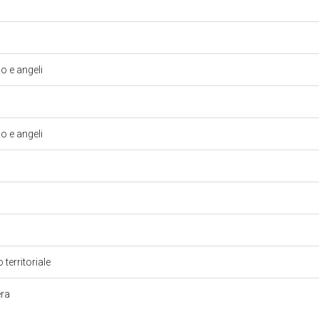
 e angeli
 e angeli
 territoriale
era