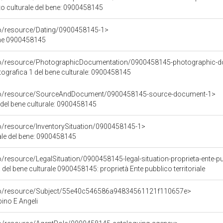
to culturale del bene: 0900458145
co/resource/Dating/0900458145-1>
ene 0900458145
rco/resource/PhotographicDocumentation/0900458145-photographic-d
grafica 1 del bene culturale: 0900458145
rco/resource/SourceAndDocument/0900458145-source-document-1>
 del bene culturale: 0900458145
co/resource/InventorySituation/0900458145-1>
iale del bene: 0900458145
/resource/LegalSituation/0900458145-legal-situation-proprieta-ente-pub
 del bene culturale 0900458145: proprietà Ente pubblico territoriale
rco/resource/Subject/55e40c546586a94834561121f110657e>
no E Angeli