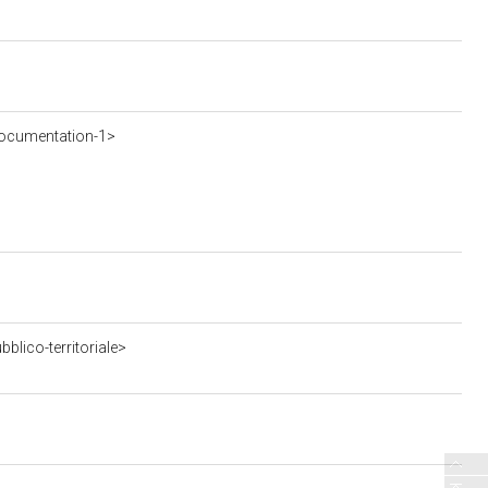
ocumentation-1>
blico-territoriale>