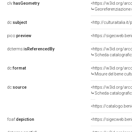
clv:
hasGeometry
<https://w3id.org/ar
Georeferenziazione 
dc:
subject
<http://culturaitalia.
pico:
preview
<https://sigecweb.ben
dcterms:
isReferencedBy
<https://w3id.org/a
Scheda catalografi
dc:
format
<https://w3id.org/ar
Misure del bene cul
dc:
source
<https://w3id.org/a
Scheda catalografi
<https://catalogo.beni
foaf:
depiction
<https://sigecweb.ben