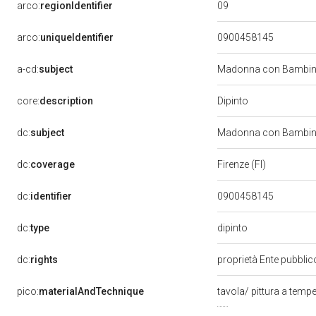
09
arco:
regionIdentifier
arco:
uniqueIdentifier
0900458145
a-cd:
subject
Madonna con Bambino
Dipinto
core:
description
dc:
subject
Madonna con Bambino
dc:
coverage
Firenze (FI)
dc:
identifier
0900458145
dipinto
dc:
type
dc:
rights
proprietà Ente pubblico
pico:
materialAndTechnique
tavola/ pittura a temp