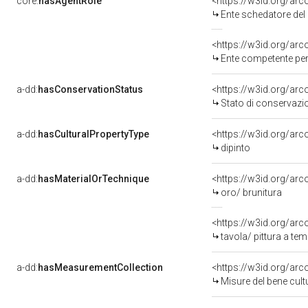
core:
hasAgentRole
<https://w3id.org/ar
Ente schedatore del
<https://w3id.org/ar
Ente competente per 
a-dd:
hasConservationStatus
<https://w3id.org/ar
Stato di conservazi
a-dd:
hasCulturalPropertyType
<https://w3id.org/a
dipinto
a-dd:
hasMaterialOrTechnique
<https://w3id.org/arc
oro/ brunitura
<https://w3id.org/arc
tavola/ pittura a te
a-dd:
hasMeasurementCollection
<https://w3id.org/ar
Misure del bene cul