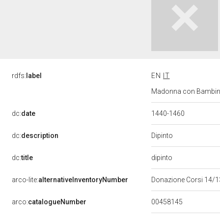
rdfs:
label
EN
IT
Madonna con Bambino e
dc:
date
1440-1460
Dipinto
dc:
description
dipinto
dc:
title
arco-lite:
alternativeInventoryNumber
Donazione Corsi 14/
00458145
arco:
catalogueNumber