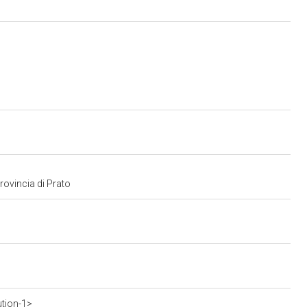
provincia di Prato
ution-1>