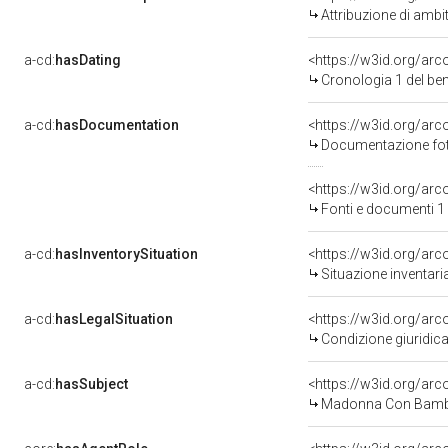
Attribuzione di ambi
a-cd:
hasDating
<https://w3id.org/ar
Cronologia 1 del b
a-cd:
hasDocumentation
<https://w3id.org/a
Documentazione foto
<https://w3id.org/a
Fonti e documenti 1
a-cd:
hasInventorySituation
<https://w3id.org/ar
Situazione inventar
a-cd:
hasLegalSituation
<https://w3id.org/arco
Condizione giuridica
a-cd:
hasSubject
<https://w3id.org/a
Madonna Con Bambi