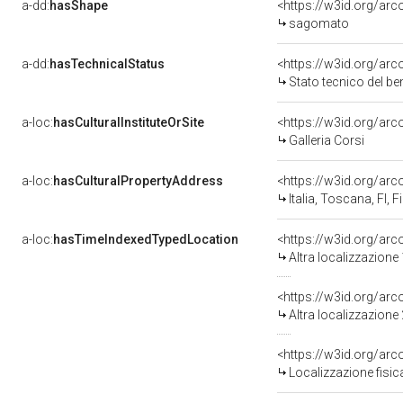
a-dd:
hasShape
<https://w3id.org/ar
sagomato
a-dd:
hasTechnicalStatus
<https://w3id.org/ar
Stato tecnico del b
a-loc:
hasCulturalInstituteOrSite
<https://w3id.org/ar
Galleria Corsi
a-loc:
hasCulturalPropertyAddress
<https://w3id.org/a
Italia, Toscana, FI, F
a-loc:
hasTimeIndexedTypedLocation
<https://w3id.org/ar
Altra localizzazione
<https://w3id.org/ar
Altra localizzazione
<https://w3id.org/ar
Localizzazione fisic