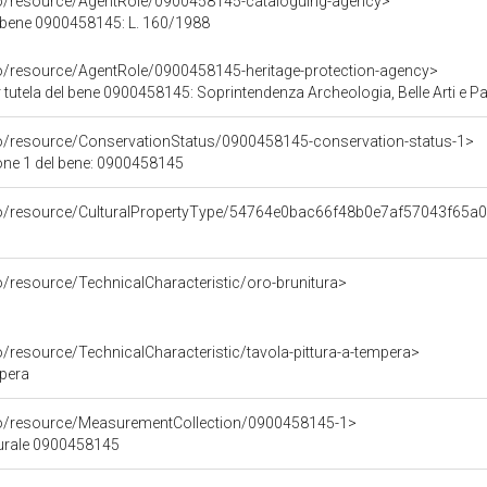
co/resource/AgentRole/0900458145-cataloguing-agency>
 bene 0900458145: L. 160/1988
co/resource/AgentRole/0900458145-heritage-protection-agency>
tutela del bene 0900458145: Soprintendenza Archeologia, Belle Arti e Paes
co/resource/ConservationStatus/0900458145-conservation-status-1>
one 1 del bene: 0900458145
rco/resource/CulturalPropertyType/54764e0bac66f48b0e7af57043f65a
o/resource/TechnicalCharacteristic/oro-brunitura>
o/resource/TechnicalCharacteristic/tavola-pittura-a-tempera>
mpera
co/resource/MeasurementCollection/0900458145-1>
turale 0900458145