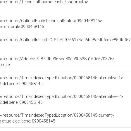
co/resource/TechnicalCharacteristic/sagomato>
co/resource/CulturalEntityTechnicalStatus/0900458145>
ene culturale 0900458145
co/resource/CulturalInstituteOrSite/09766174a96ba8a5fbfed7e85dfdf5
rco/resource/Address/087dfb9965cd80dc9b528a160c670376>
irenze
co/resource/TimeIndexedTypedLocation/0900458145-alternative-1>
 1 del bene: 0900458145
co/resource/TimeIndexedTypedLocation/0900458145-alternative-2>
 2 del bene: 0900458145
co/resource/TimeIndexedTypedLocation/0900458145-current>
a attuale del bene: 0900458145