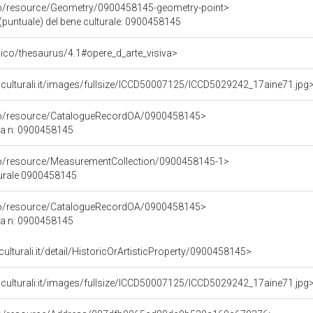
co/resource/Geometry/0900458145-geometry-point>
(puntuale) del bene culturale: 0900458145
it/pico/thesaurus/4.1#opere_d_arte_visiva>
iculturali.it/images/fullsize/ICCD50007125/ICCD5029242_17aine71.jpg
rco/resource/CatalogueRecordOA/0900458145>
ca n: 0900458145
co/resource/MeasurementCollection/0900458145-1>
turale 0900458145
rco/resource/CatalogueRecordOA/0900458145>
ca n: 0900458145
culturali.it/detail/HistoricOrArtisticProperty/0900458145>
iculturali.it/images/fullsize/ICCD50007125/ICCD5029242_17aine71.jpg