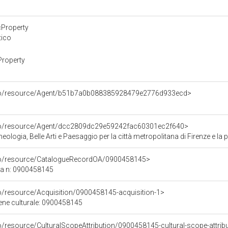
cProperty
tico
Property
rco/resource/Agent/b51b7a0b088385928479e2776d933ecd>
rco/resource/Agent/dcc2809dc29e59242fac60301ec2f640>
ologia, Belle Arti e Paesaggio per la città metropolitana di Firenze e la 
rco/resource/CatalogueRecordOA/0900458145>
ca n: 0900458145
co/resource/Acquisition/0900458145-acquisition-1>
bene culturale: 0900458145
o/resource/CulturalScopeAttribution/0900458145-cultural-scope-attrib