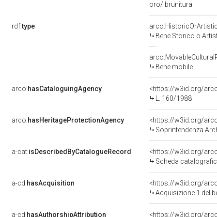
oro/ brunitura
rdf:
type
arco:HistoricOrArtisti
Bene Storico o Artis
arco:MovableCultural
Bene mobile
arco:
hasCataloguingAgency
<https://w3id.org/a
L. 160/1988
arco:
hasHeritageProtectionAgency
<https://w3id.org/a
Soprintendenza Arche
a-cat:
isDescribedByCatalogueRecord
<https://w3id.org/a
Scheda catalografi
a-cd:
hasAcquisition
<https://w3id.org/ar
Acquisizione 1 del 
a-cd:
hasAuthorshipAttribution
<https://w3id.org/arc