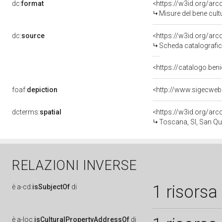
dc:
format
<https://w3id.org/ar
Misure del bene cul
dc:
source
<https://w3id.org/a
Scheda catalografi
<https://catalogo.beni
foaf:
depiction
<http://www.sigecweb
dcterms:
spatial
<https://w3id.org/a
Toscana, SI, San Qui
RELAZIONI INVERSE
1 risorsa
è
a-cd:
isSubjectOf
di
è
a-loc:
isCulturalPropertyAddressOf
di