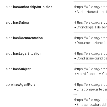
a-cd:
hasAuthorshipAttribution
<https://w3id.org/arc
Attribuzione di ambi
a-cd:
hasDating
<https://w3id.org/ar
Cronologia 1 del b
a-cd:
hasDocumentation
Documentazione foto
a-cd:
hasLegalSituation
Condizione giuridica
a-cd:
hasSubject
<https://w3id.org/a
Motivi Decorativi Ge
core:
hasAgentRole
<https://w3id.org/ar
Ente competente per tutela d
<https://w3id.org/ar
Ente schedatore de