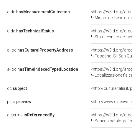
a-dd:
hasMeasurementCollection
<https://w3id.org/ar
Misure del bene cul
a-dd:
hasTechnicalStatus
<https://w3id.org/ar
Stato tecnico del b
a-loc:
hasCulturalPropertyAddress
<https://w3id.org/a
Toscana, SI, San Qui
a-loc:
hasTimeIndexedTypedLocation
<https://w3id.org/ar
Localizzazione fisic
dc:
subject
<http://culturaitalia.
pico:
preview
<http://www.sigecweb
dcterms:
isReferencedBy
<https://w3id.org/a
Scheda catalografi