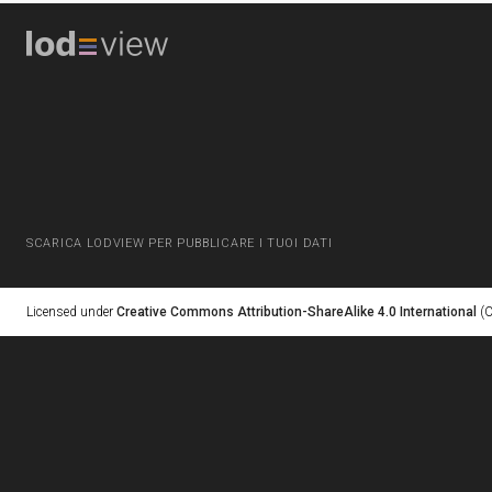
SCARICA LODVIEW PER PUBBLICARE I TUOI DATI
Licensed under
Creative Commons Attribution-ShareAlike 4.0 International
(C