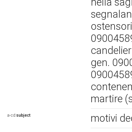
nella sagr
segnalano
ostensori
09004589
candelier
gen. 090
090045899
contenent
martire 
motivi de
a-cd:
subject