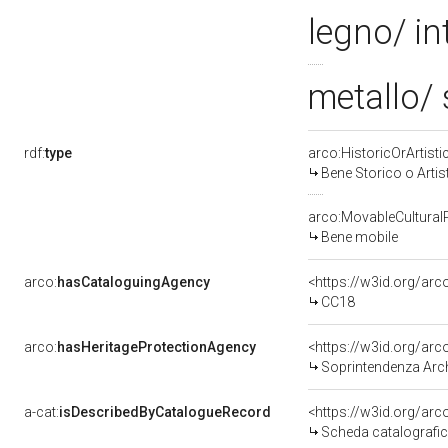
legno/ in
metallo/ 
rdf:
type
arco:HistoricOrArtisti
Bene Storico o Artis
arco:MovableCultural
Bene mobile
arco:
hasCataloguingAgency
<https://w3id.org/a
CC18
arco:
hasHeritageProtectionAgency
<https://w3id.org/a
Soprintendenza Arche
a-cat:
isDescribedByCatalogueRecord
<https://w3id.org/a
Scheda catalografi