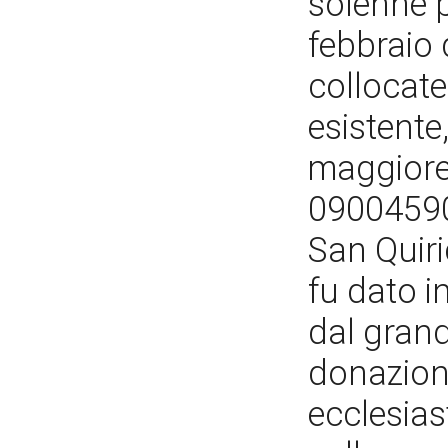
solenne p
febbraio 
collocate
esistente,
maggiore 
090045902
San Quiri
fu dato i
dal grand
donazione 
ecclesia