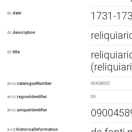
1731-17
dc:
date
reliquiar
dc:
description
reliquiari
dc:
title
(reliquia
00458933
arco:
catalogueNumber
09
arco:
regionIdentifier
0900458
arco:
uniqueIdentifier
a-cd:
historicalInformation