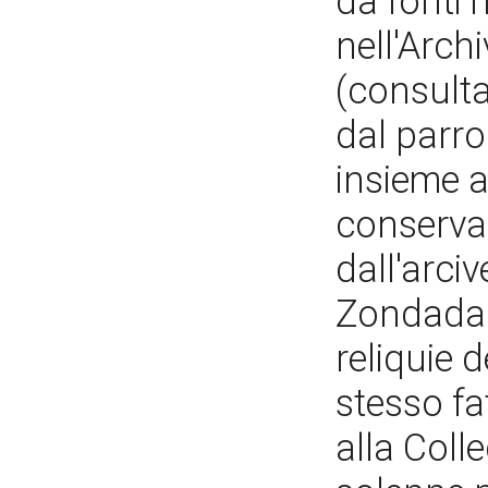
da fonti 
nell'Archi
(consulta
dal parroc
insieme a
conserva,
dall'arci
Zondadari
reliquie d
stesso fa
alla Coll