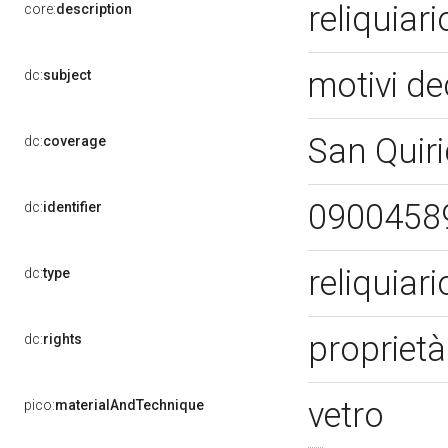
reliquiar
core:
description
motivi de
dc:
subject
San Quiri
dc:
coverage
0900458
dc:
identifier
reliquiar
dc:
type
proprietà
dc:
rights
vetro
pico:
materialAndTechnique