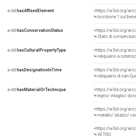
a-dd:
hasAffixedElement
<https://w3id.org/arc
Iscrizione 1 sul be
a-dd:
hasConservationStatus
<https://w3id.org/ar
Stato di conservazi
a-dd:
hasCulturalPropertyType
<https://w3id.org/a
reliquiario a ostens
a-dd:
hasDesignationInTime
reliquiario di san Qui
a-dd:
hasMaterialOrTechnique
<https://w3id.org/arc
legno/ intaglio/ dor
<https://w3id.org/arc
metallo/ sbalzo/ ces
<https://w3id.org/arc
VETRO