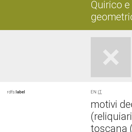
Quirico e
geometric
rdfs:
label
EN
IT
motivi de
(reliquiar
toscana (