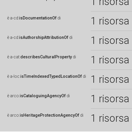
1 risorsa
1 risorsa
è
a-cd:
isDocumentationOf
di
1 risorsa
è
a-cd:
isAuthorshipAttributionOf
di
1 risorsa
è
a-cat:
describesCulturalProperty
di
1 risorsa
è
a-loc:
isTimeIndexedTypedLocationOf
di
1 risorsa
è
arco:
isCataloguingAgencyOf
di
1 risorsa
è
arco:
isHeritageProtectionAgencyOf
di