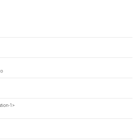
zo
ution-1>