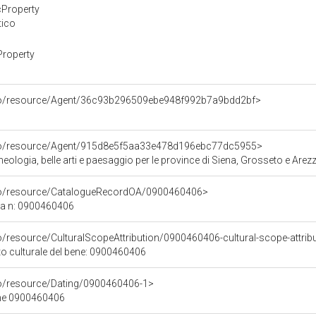
cProperty
tico
Property
rco/resource/Agent/36c93b296509ebe948f992b7a9bdd2bf>
rco/resource/Agent/915d8e5f5aa33e478d196ebc77dc5955>
ologia, belle arti e paesaggio per le province di Siena, Grosseto e Arez
rco/resource/CatalogueRecordOA/0900460406>
ca n: 0900460406
o/resource/CulturalScopeAttribution/0900460406-cultural-scope-attrib
to culturale del bene: 0900460406
co/resource/Dating/0900460406-1>
ene 0900460406