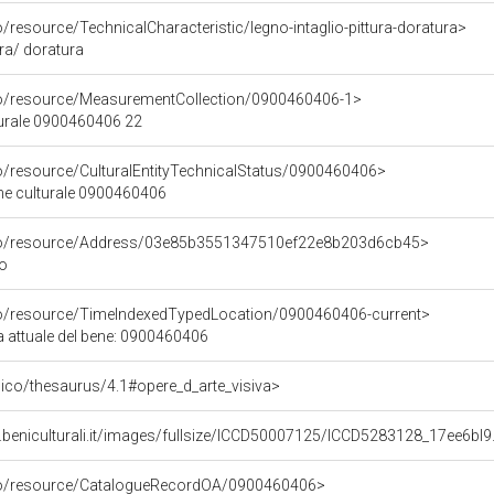
o/resource/TechnicalCharacteristic/legno-intaglio-pittura-doratura>
ura/ doratura
co/resource/MeasurementCollection/0900460406-1>
turale 0900460406 22
co/resource/CulturalEntityTechnicalStatus/0900460406>
ene culturale 0900460406
rco/resource/Address/03e85b3551347510ef22e8b203d6cb45>
no
co/resource/TimeIndexedTypedLocation/0900460406-current>
a attuale del bene: 0900460406
it/pico/thesaurus/4.1#opere_d_arte_visiva>
.beniculturali.it/images/fullsize/ICCD50007125/ICCD5283128_17ee6bl9
rco/resource/CatalogueRecordOA/0900460406>