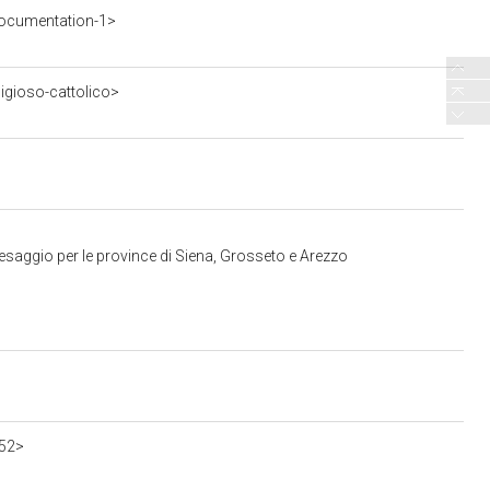
ocumentation-1>
ligioso-cattolico>
esaggio per le province di Siena, Grosseto e Arezzo
552>