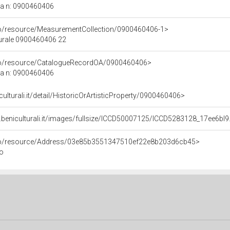
ca n: 0900460406
co/resource/MeasurementCollection/0900460406-1>
turale 0900460406 22
rco/resource/CatalogueRecordOA/0900460406>
ca n: 0900460406
culturali.it/detail/HistoricOrArtisticProperty/0900460406>
.beniculturali.it/images/fullsize/ICCD50007125/ICCD5283128_17ee6bl9
rco/resource/Address/03e85b3551347510ef22e8b203d6cb45>
no