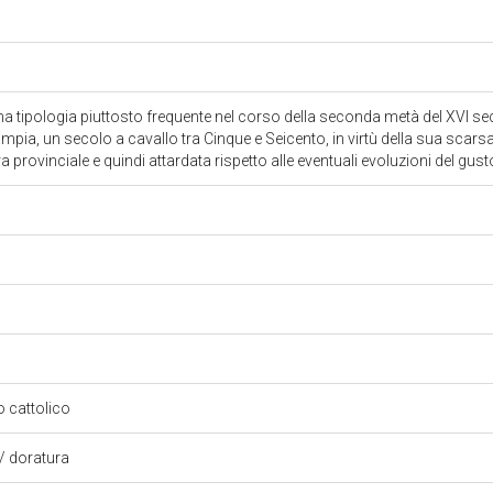
 tipologia piuttosto frequente nel corso della seconda metà del XVI sec
ia, un secolo a cavallo tra Cinque e Seicento, in virtù della sua scarsa q
ra provinciale e quindi attardata rispetto alle eventuali evoluzioni del gus
so cattolico
a/ doratura