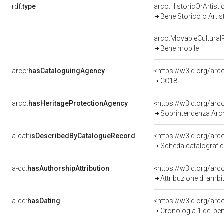
rdf:
type
arco:HistoricOrArtisti
Bene Storico o Artis
arco:MovableCultural
Bene mobile
arco:
hasCataloguingAgency
<https://w3id.org/a
CC18
arco:
hasHeritageProtectionAgency
<https://w3id.org/a
Soprintendenza Arche
a-cat:
isDescribedByCatalogueRecord
<https://w3id.org/a
Scheda catalografi
a-cd:
hasAuthorshipAttribution
<https://w3id.org/arc
Attribuzione di ambi
a-cd:
hasDating
<https://w3id.org/ar
Cronologia 1 del b