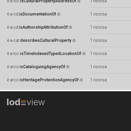
è
a-loc:
isCulturalPropertyAddressOf
di
1 risorsa
è
a-cd:
isDocumentationOf
di
1 risorsa
è
a-cd:
isAuthorshipAttributionOf
di
1 risorsa
è
a-cat:
describesCulturalProperty
di
1 risorsa
è
a-loc:
isTimeIndexedTypedLocationOf
di
1 risorsa
è
arco:
isCataloguingAgencyOf
di
1 risorsa
è
arco:
isHeritageProtectionAgencyOf
di
1 risorsa