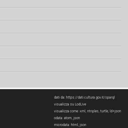
dati da:
https://dati.cultura.gov.it/sparql
visualizza su LodLive
visualizza come:
xml
,
ntriples
,
turtle
,
ld+json
odata:
atom
,
json
microdata:
html
,
json