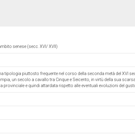
ambito senese (secc. XVI/ XVII)
 tipologia piuttosto frequente nel corso della seconda metà del XVI sec
ia, un secolo a cavallo tra Cinque e Seicento, in virtù della sua scarsa q
ra provinciale e quindi attardata rispetto alle eventuali evoluzioni del gus