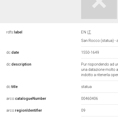
rdfs:
label
EN
IT
San Rocco (statua) - 
dc:
date
1550-1649
dc:
description
Pur rispondendo ad una
una datazione molto amp
indotto a ritenerla ope
statua
dc:
title
00460406
arco:
catalogueNumber
09
arco:
regionIdentifier