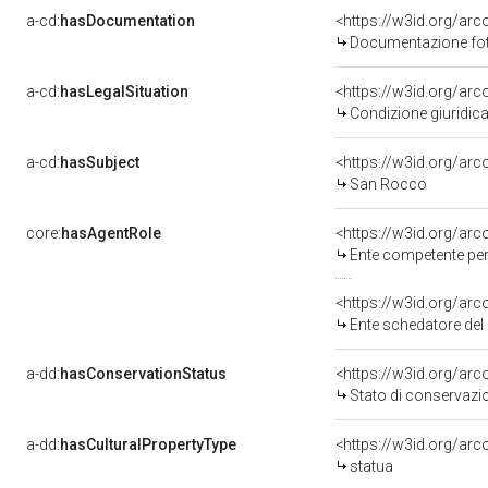
a-cd:
hasDocumentation
<https://w3id.org/a
Documentazione foto
a-cd:
hasLegalSituation
<https://w3id.org/arc
Condizione giuridica
a-cd:
hasSubject
<https://w3id.org/a
San Rocco
core:
hasAgentRole
<https://w3id.org/ar
Ente competente per 
<https://w3id.org/ar
Ente schedatore de
a-dd:
hasConservationStatus
<https://w3id.org/ar
Stato di conservazi
a-dd:
hasCulturalPropertyType
<https://w3id.org/a
statua