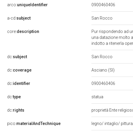
arco:
uniqueIdentifier
0900460406
a-cd:
subject
San Rocco
core:
description
Pur rispondendo ad una
una datazione molto amp
indotto a ritenerla ope
dc:
subject
San Rocco
dc:
coverage
Asciano (SI)
dc:
identifier
0900460406
statua
dc:
type
dc:
rights
proprietà Ente religio
pico:
materialAndTechnique
legno/ intaglio/ pittur