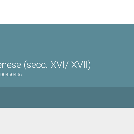
nese (secc. XVI/ XVII)
0900460406