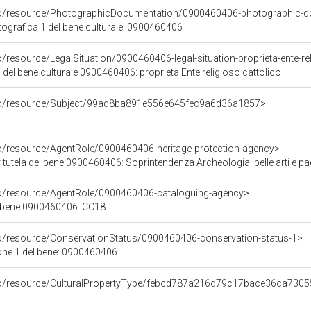
rco/resource/PhotographicDocumentation/0900460406-photographic-d
grafica 1 del bene culturale: 0900460406
o/resource/LegalSituation/0900460406-legal-situation-proprieta-ente-re
 del bene culturale 0900460406: proprietà Ente religioso cattolico
rco/resource/Subject/99ad8ba891e556e645fec9a6d36a1857>
co/resource/AgentRole/0900460406-heritage-protection-agency>
tutela del bene 0900460406: Soprintendenza Archeologia, belle arti e pa
co/resource/AgentRole/0900460406-cataloguing-agency>
l bene 0900460406: CC18
co/resource/ConservationStatus/0900460406-conservation-status-1>
one 1 del bene: 0900460406
rco/resource/CulturalPropertyType/febcd787a216d79c17bace36ca730