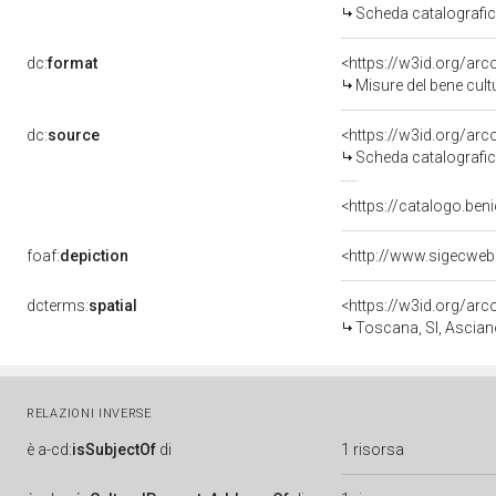
Scheda catalografi
dc:
format
<https://w3id.org/ar
Misure del bene cul
dc:
source
<https://w3id.org/a
Scheda catalografi
<https://catalogo.beni
foaf:
depiction
<http://www.sigecweb
dcterms:
spatial
<https://w3id.org/a
Toscana, SI, Ascia
RELAZIONI INVERSE
è
a-cd:
isSubjectOf
di
1 risorsa