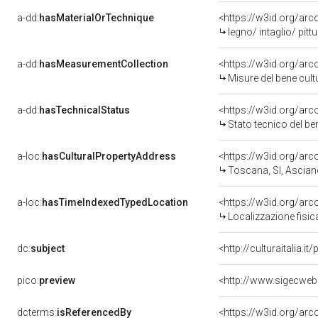
a-dd:
hasMaterialOrTechnique
<https://w3id.org/arc
legno/ intaglio/ pitt
a-dd:
hasMeasurementCollection
<https://w3id.org/ar
Misure del bene cul
a-dd:
hasTechnicalStatus
<https://w3id.org/ar
Stato tecnico del b
a-loc:
hasCulturalPropertyAddress
<https://w3id.org/a
Toscana, SI, Ascia
a-loc:
hasTimeIndexedTypedLocation
<https://w3id.org/ar
Localizzazione fisic
dc:
subject
<http://culturaitalia.
pico:
preview
<http://www.sigecweb
dcterms:
isReferencedBy
<https://w3id.org/a