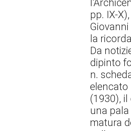
l'Archice
pp. IX-X),
Giovanni 
la ricord
Da notizie
dipinto f
n. sched
elencato
(1930), il
una pala d
matura d