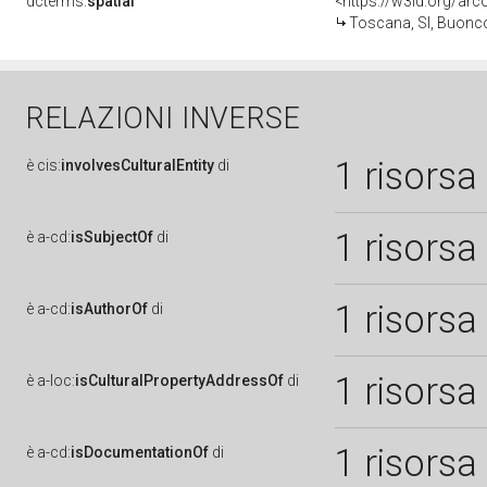
dcterms:
spatial
<https://w3id.org/a
Toscana, SI, Buonc
RELAZIONI INVERSE
1 risorsa
è
cis:
involvesCulturalEntity
di
1 risorsa
è
a-cd:
isSubjectOf
di
1 risorsa
è
a-cd:
isAuthorOf
di
1 risorsa
è
a-loc:
isCulturalPropertyAddressOf
di
1 risorsa
è
a-cd:
isDocumentationOf
di