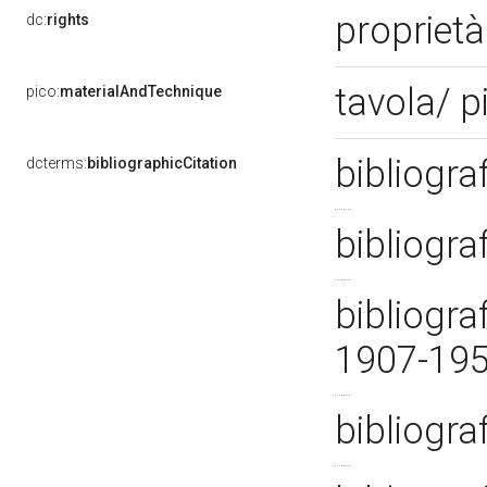
proprietà
dc:
rights
tavola/ p
pico:
materialAndTechnique
bibliogra
dcterms:
bibliographicCitation
bibliogra
bibliogra
1907-19
bibliogra