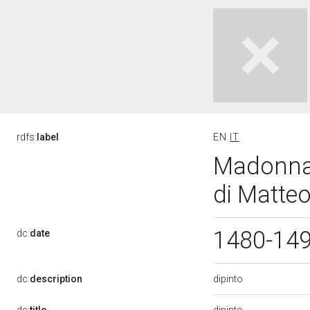
rdfs:
label
EN
IT
Madonna 
di Matteo
1480-14
dc:
date
dipinto
dc:
description
dipinto