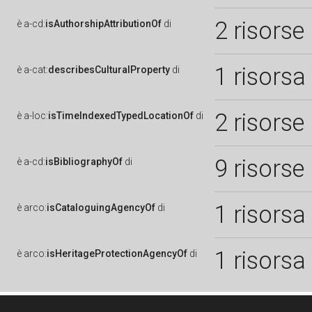
2 risorse
è
a-cd:
isAuthorshipAttributionOf
di
1 risorsa
è
a-cat:
describesCulturalProperty
di
2 risorse
è
a-loc:
isTimeIndexedTypedLocationOf
di
9 risorse
è
a-cd:
isBibliographyOf
di
1 risorsa
è
arco:
isCataloguingAgencyOf
di
1 risorsa
è
arco:
isHeritageProtectionAgencyOf
di