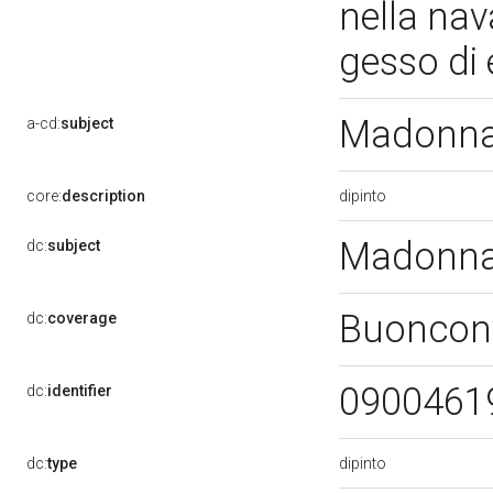
nella nav
gesso di
Madonna 
a-cd:
subject
dipinto
core:
description
Madonna 
dc:
subject
Buonconv
dc:
coverage
0900461
dc:
identifier
dipinto
dc:
type