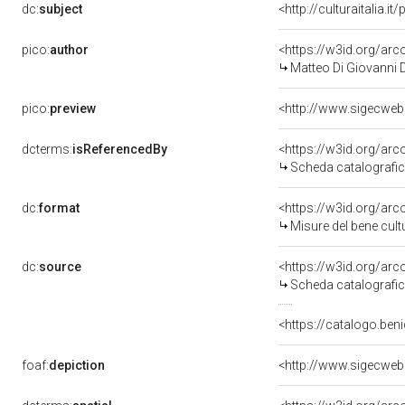
dc:
subject
<http://culturaitalia.
pico:
author
<https://w3id.org/a
Matteo Di Giovanni D
pico:
preview
<http://www.sigecweb
dcterms:
isReferencedBy
<https://w3id.org/a
Scheda catalografi
dc:
format
<https://w3id.org/ar
Misure del bene cul
dc:
source
<https://w3id.org/a
Scheda catalografi
<https://catalogo.beni
foaf:
depiction
<http://www.sigecweb