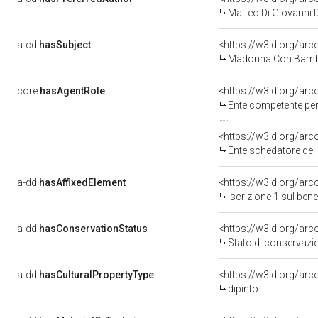
Matteo Di Giovanni D
a-cd:
hasSubject
<https://w3id.org/a
Madonna Con Bambi
core:
hasAgentRole
<https://w3id.org/ar
Ente competente per tutela d
<https://w3id.org/ar
Ente schedatore de
a-dd:
hasAffixedElement
<https://w3id.org/arc
Iscrizione 1 sul be
a-dd:
hasConservationStatus
<https://w3id.org/ar
Stato di conservazi
a-dd:
hasCulturalPropertyType
<https://w3id.org/a
dipinto