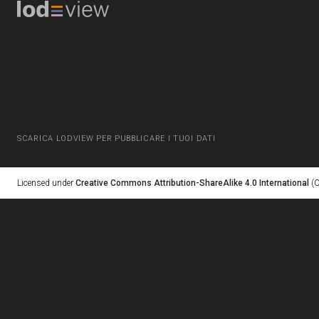
SCARICA LODVIEW PER PUBBLICARE I TUOI DATI
Licensed under
Creative Commons Attribution-ShareAlike 4.0 International
(C