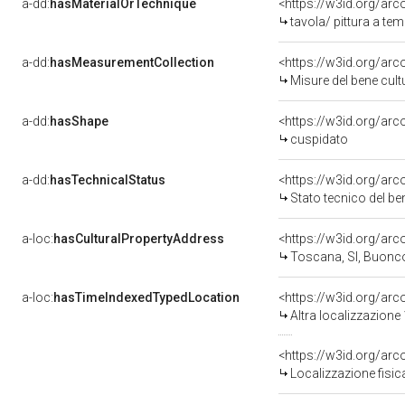
a-dd:
hasMaterialOrTechnique
<https://w3id.org/arc
tavola/ pittura a te
a-dd:
hasMeasurementCollection
<https://w3id.org/ar
Misure del bene cul
a-dd:
hasShape
<https://w3id.org/arc
cuspidato
a-dd:
hasTechnicalStatus
<https://w3id.org/ar
Stato tecnico del b
a-loc:
hasCulturalPropertyAddress
<https://w3id.org/a
Toscana, SI, Buonc
a-loc:
hasTimeIndexedTypedLocation
<https://w3id.org/ar
Altra localizzazione
<https://w3id.org/ar
Localizzazione fisic