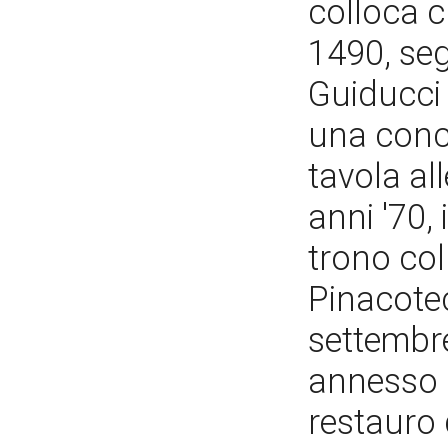
colloca c
1490, seg
Guiducci 
una conc
tavola al
anni '70,
trono col
Pinacotec
settembr
annesso a
restauro 