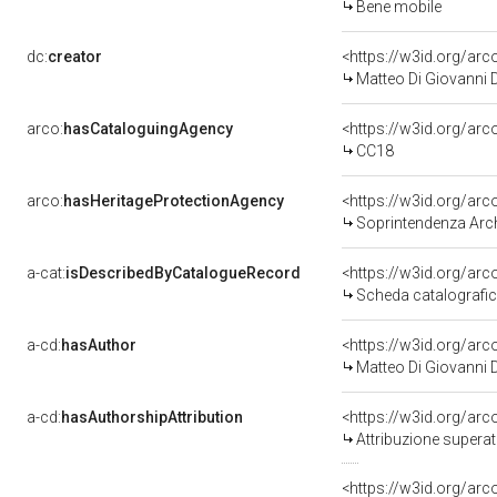
Bene mobile
dc:
creator
<https://w3id.org/a
Matteo Di Giovanni D
arco:
hasCataloguingAgency
<https://w3id.org/a
CC18
arco:
hasHeritageProtectionAgency
<https://w3id.org/a
Soprintendenza Arche
a-cat:
isDescribedByCatalogueRecord
<https://w3id.org/a
Scheda catalografi
a-cd:
hasAuthor
<https://w3id.org/a
Matteo Di Giovanni D
a-cd:
hasAuthorshipAttribution
<https://w3id.org/arc
Attribuzione superat
<https://w3id.org/ar