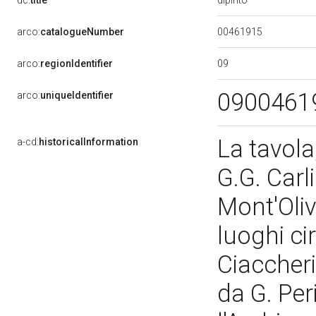
dc:
title
00461915
arco:
catalogueNumber
09
arco:
regionIdentifier
0900461
arco:
uniqueIdentifier
La tavol
a-cd:
historicalInformation
G.G. Carl
Mont'Oli
luoghi cir
Ciaccheri 
da G. Per