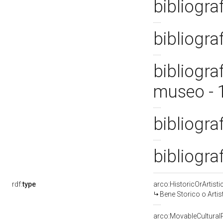
bibliogra
bibliogra
bibliogra
museo -
bibliogra
bibliogra
rdf:
type
arco:HistoricOrArtisti
Bene Storico o Artis
arco:MovableCultural