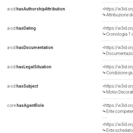
a-cd:
hasAuthorshipAttribution
<https://w3id.o
Attribuzione d
a-cd:
hasDating
<https://w3id.
Cronologia 1 
a-cd:
hasDocumentation
<https://w3id.
Documentazion
a-cd:
hasLegalSituation
<https://w3id.or
Condizione giu
a-cd:
hasSubject
<https://w3id.
Motivi Decorat
core:
hasAgentRole
<https://w3id.o
Ente competent
<https://w3id.
Ente schedato