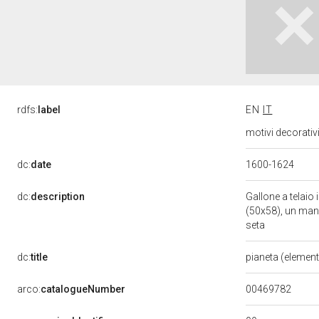
rdfs:
label
EN
IT
motivi decorativi
dc:
date
1600-1624
dc:
description
Gallone a telaio 
(50x58), un man
seta
dc:
title
pianeta (elemen
00469782
arco:
catalogueNumber