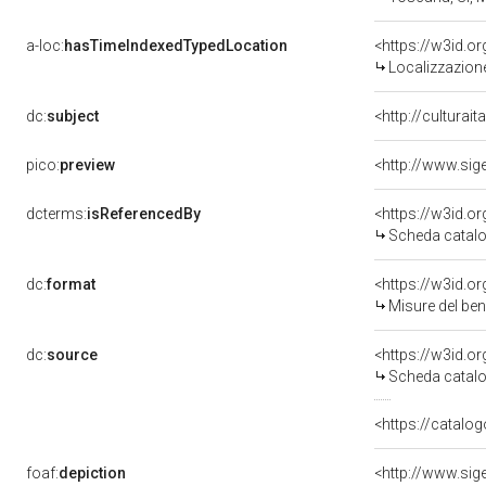
a-loc:
hasTimeIndexedTypedLocation
<https://w3id.
Localizzazione
dc:
subject
<http://culturai
pico:
preview
<http://www.sig
dcterms:
isReferencedBy
<https://w3id.
Scheda catalo
dc:
format
<https://w3id.
Misure del be
dc:
source
<https://w3id.
Scheda catalo
<https://catalog
foaf:
depiction
<http://www.sig