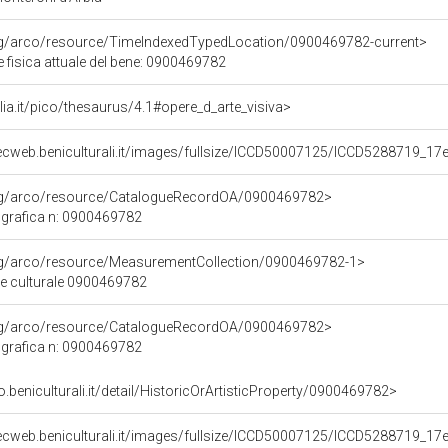
org/arco/resource/TimeIndexedTypedLocation/0900469782-current>
 fisica attuale del bene: 0900469782
talia.it/pico/thesaurus/4.1#opere_d_arte_visiva>
ecweb.beniculturali.it/images/fullsize/ICCD50007125/ICCD5288719_17
org/arco/resource/CatalogueRecordOA/0900469782>
grafica n: 0900469782
org/arco/resource/MeasurementCollection/0900469782-1>
ne culturale 0900469782
org/arco/resource/CatalogueRecordOA/0900469782>
grafica n: 0900469782
o.beniculturali.it/detail/HistoricOrArtisticProperty/0900469782>
ecweb.beniculturali.it/images/fullsize/ICCD50007125/ICCD5288719_17