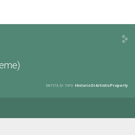
ieme)
HistoricOrArtisticProperty
ENTITÀ DI TIPO: