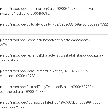
rg/arco/resource/ConservationStatus/0900469782-conservation-statu
ervazione 1 del bene: 0900469782
org/arco/resource/CulturalPropertyType/7e02c88159a785f686222453
rg/arco/resource/TechnicalCharacteristic/seta-damascata>
CATA
rg/arco/resource/TechnicalCharacteristic/seta-taffetas-broccatura>
/ broccatura
org/arco/resource/MeasurementCollection/0900469782-1>
ne culturale 0900469782
rg/arco/resource/CulturalEntityTechnicalStatus/0900469782>
 del bene culturale 0900469782
org/arco/resource/Address/021efed4034e9d507ddb1bd3e094b066>
onteroni d'Arbia