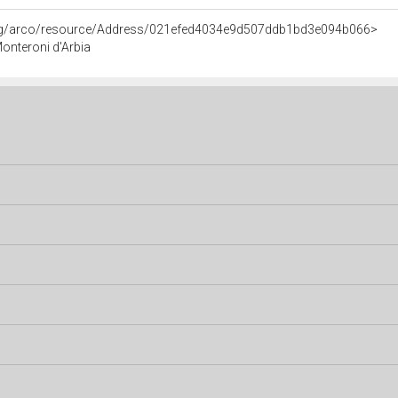
org/arco/resource/Address/021efed4034e9d507ddb1bd3e094b066>
onteroni d'Arbia