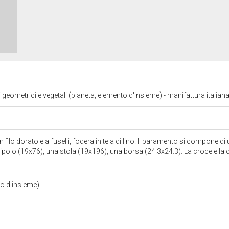
 geometrici e vegetali (pianeta, elemento d'insieme) - manifattura italian
in filo dorato e a fuselli, fodera in tela di lino. Il paramento si compone di
ipolo (19x76), una stola (19x196), una borsa (24.3x24.3). La croce e l
to d'insieme)