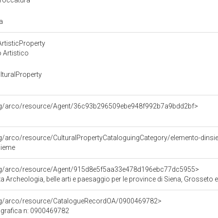
 broccatura
ta
rtisticProperty
 Artistico
turalProperty
org/arco/resource/Agent/36c93b296509ebe948f992b7a9bdd2bf>
rg/arco/resource/CulturalPropertyCataloguingCategory/elemento-dins
sieme
org/arco/resource/Agent/915d8e5f5aa33e478d196ebc77dc5955>
 Archeologia, belle arti e paesaggio per le province di Siena, Grosseto 
org/arco/resource/CatalogueRecordOA/0900469782>
grafica n: 0900469782