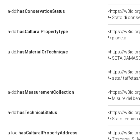
a-dd:
hasConservationStatus
<https://w3id.o
Stato di cons
a-dd:
hasCulturalPropertyType
<https://w3id.
pianeta
a-dd:
hasMaterialOrTechnique
<https://w3id.o
SETA DAMAS
<https://w3id.o
seta/ taffetas
a-dd:
hasMeasurementCollection
<https://w3id.
Misure del be
a-dd:
hasTechnicalStatus
<https://w3id.o
Stato tecnico
a-loc:
hasCulturalPropertyAddress
<https://w3id.
Toscana, SI, M