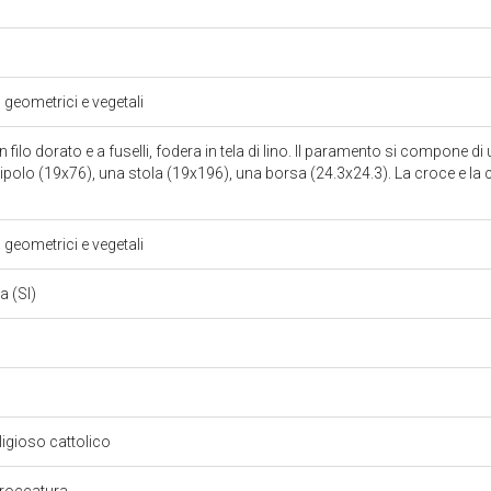
i geometrici e vegetali
in filo dorato e a fuselli, fodera in tela di lino. Il paramento si compone di
ipolo (19x76), una stola (19x196), una borsa (24.3x24.3). La croce e l
i geometrici e vegetali
a (SI)
eligioso cattolico