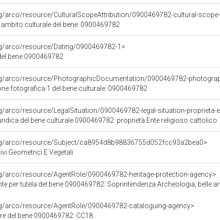
rg/arco/resource/CulturalScopeAttribution/0900469782-cultural-scope-a
i ambito culturale del bene: 0900469782
org/arco/resource/Dating/0900469782-1>
del bene 0900469782
org/arco/resource/PhotographicDocumentation/0900469782-photogra
e fotografica 1 del bene culturale: 0900469782
g/arco/resource/LegalSituation/0900469782-legal-situation-proprieta-en
ridica del bene culturale 0900469782: proprietà Ente religioso cattolico
org/arco/resource/Subject/ca8954d8b98836755d052fcc93a2bea0>
ivi Geometrici E Vegetali
rg/arco/resource/AgentRole/0900469782-heritage-protection-agency>
e per tutela del bene 0900469782: Soprintendenza Archeologia, belle art
org/arco/resource/AgentRole/0900469782-cataloguing-agency>
re del bene 0900469782: CC18