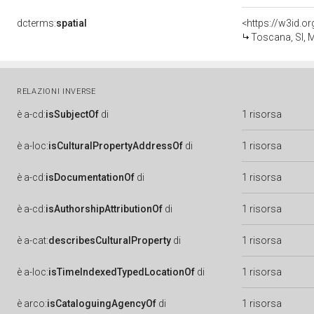
dcterms:
spatial
<https://w3id.
Toscana, SI, M
RELAZIONI INVERSE
è
a-cd:
isSubjectOf
di
1 risorsa
è
a-loc:
isCulturalPropertyAddressOf
di
1 risorsa
è
a-cd:
isDocumentationOf
di
1 risorsa
è
a-cd:
isAuthorshipAttributionOf
di
1 risorsa
è
a-cat:
describesCulturalProperty
di
1 risorsa
è
a-loc:
isTimeIndexedTypedLocationOf
di
1 risorsa
è
arco:
isCataloguingAgencyOf
di
1 risorsa