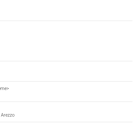
ieme>
e Arezzo