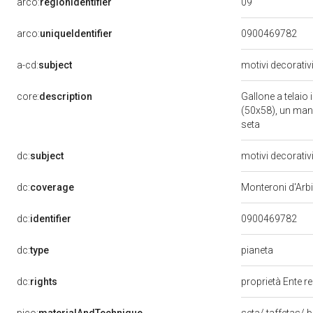
09
arco:
regionIdentifier
arco:
uniqueIdentifier
0900469782
a-cd:
subject
motivi decorativ
core:
description
Gallone a telaio 
(50x58), un man
seta
dc:
subject
motivi decorativ
dc:
coverage
Monteroni d'Arbi
dc:
identifier
0900469782
pianeta
dc:
type
dc:
rights
proprietà Ente r