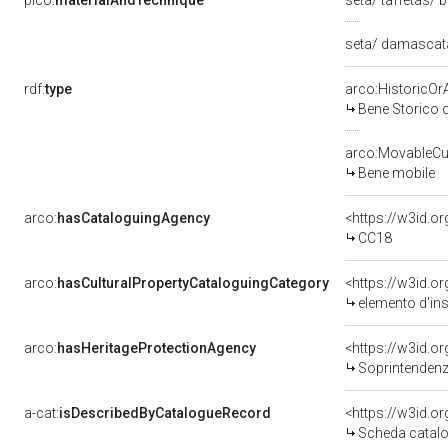
pico:
materialAndTechnique
seta/ taffetas/
seta/ damasca
rdf:
type
arco:HistoricOrA
Bene Storico o
arco:MovableCul
Bene mobile
arco:
hasCataloguingAgency
<https://w3id.
CC18
arco:
hasCulturalPropertyCataloguingCategory
<https://w3id.o
elemento d'in
arco:
hasHeritageProtectionAgency
<https://w3id.
Soprintendenza
a-cat:
isDescribedByCatalogueRecord
<https://w3id.
Scheda catalo