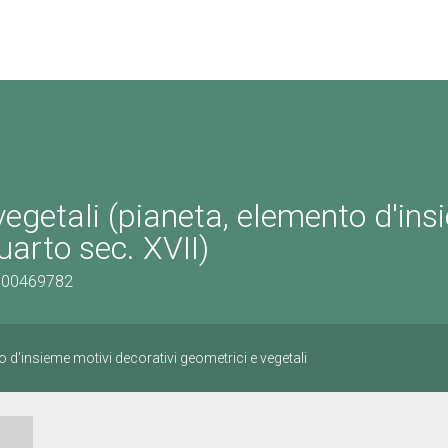
vegetali (pianeta, elemento d'ins
uarto sec. XVII)
0900469782
o d'insieme motivi decorativi geometrici e vegetali