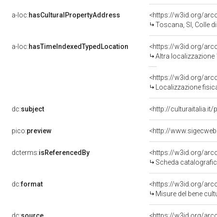
a-loc:
hasCulturalPropertyAddress
<https://w3id.org/a
Toscana, SI, Colle di
a-loc:
hasTimeIndexedTypedLocation
<https://w3id.org/ar
Altra localizzazione
<https://w3id.org/ar
Localizzazione fisic
dc:
subject
<http://culturaitalia.
pico:
preview
<http://www.sigecweb
dcterms:
isReferencedBy
<https://w3id.org/a
Scheda catalografi
dc:
format
<https://w3id.org/ar
Misure del bene cul
dc:
source
<https://w3id.org/a