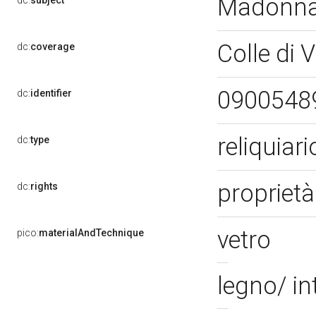
Madonna 
dc:
subject
Colle di V
dc:
coverage
0900548
dc:
identifier
reliquiari
dc:
type
proprietà
dc:
rights
vetro
pico:
materialAndTechnique
legno/ in