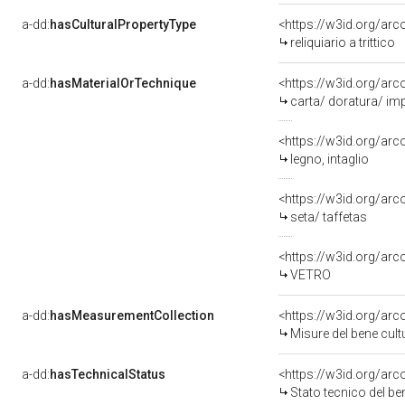
a-dd:
hasCulturalPropertyType
<https://w3id.org/a
reliquiario a trittico
a-dd:
hasMaterialOrTechnique
<https://w3id.org/arc
carta/ doratura/ im
<https://w3id.org/arc
legno, intaglio
<https://w3id.org/arc
seta/ taffetas
<https://w3id.org/arc
VETRO
a-dd:
hasMeasurementCollection
<https://w3id.org/ar
Misure del bene cul
a-dd:
hasTechnicalStatus
<https://w3id.org/ar
Stato tecnico del b