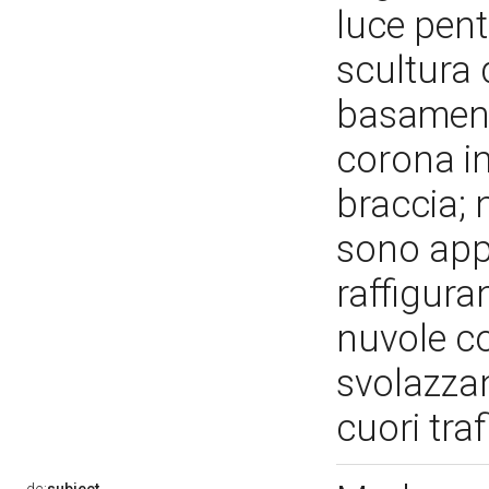
luce pent
scultura 
basamento
corona in
braccia; n
sono appl
raffiguran
nuvole co
svolazzan
cuori traf