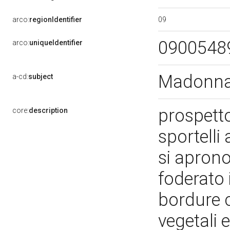
09
arco:
regionIdentifier
0900548
arco:
uniqueIdentifier
Madonna 
a-cd:
subject
prospett
core:
description
sportelli
si aprono
foderato 
bordure c
vegetali e