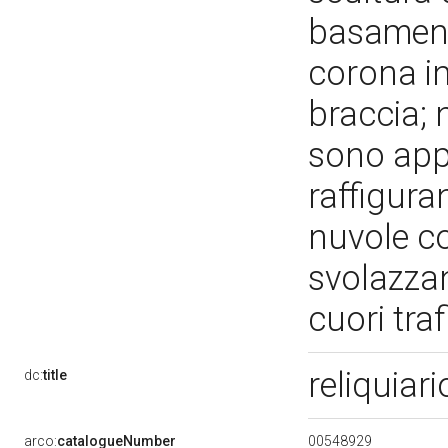
basamento
corona in
braccia; n
sono appl
raffiguran
nuvole co
svolazzan
cuori traf
reliquiari
dc:
title
00548929
arco:
catalogueNumber