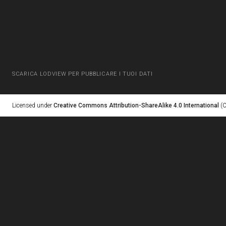
SCARICA LODVIEW PER PUBBLICARE I TUOI DATI
Licensed under
Creative Commons Attribution-ShareAlike 4.0 International
(C