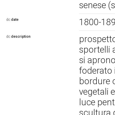
senese (s
1800-18
dc:
date
prospett
dc:
description
sportelli
si aprono
foderato 
bordure c
vegetali e
luce pent
scultura 