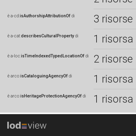
3 risorse
è
a-cd:
isAuthorshipAttributionOf
di
1 risorsa
è
a-cat:
describesCulturalProperty
di
2 risorse
è
a-loc:
isTimeIndexedTypedLocationOf
di
1 risorsa
è
arco:
isCataloguingAgencyOf
di
1 risorsa
è
arco:
isHeritageProtectionAgencyOf
di