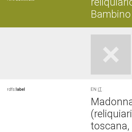
reliquiar
Bambino 
rdfs:
label
EN
IT
Madonna 
(reliquiar
toscana, 