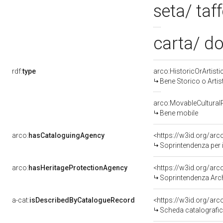
seta/ taf
carta/ d
rdf:
type
arco:HistoricOrArtisti
Bene Storico o Artis
arco:MovableCultural
Bene mobile
arco:
hasCataloguingAgency
<https://w3id.org/a
Soprintendenza per i
arco:
hasHeritageProtectionAgency
<https://w3id.org/a
Soprintendenza Arche
a-cat:
isDescribedByCatalogueRecord
<https://w3id.org/a
Scheda catalografi