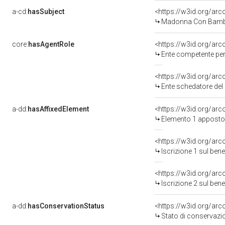
a-cd:
hasSubject
<https://w3id.org/a
Madonna Con Bambi
core:
hasAgentRole
<https://w3id.org/ar
Ente competente per tutela d
<https://w3id.org/ar
Ente schedatore del bene 090
a-dd:
hasAffixedElement
<https://w3id.org/ar
Elemento 1 apposto
<https://w3id.org/arc
Iscrizione 1 sul be
<https://w3id.org/arc
Iscrizione 2 sul be
a-dd:
hasConservationStatus
<https://w3id.org/ar
Stato di conservazi