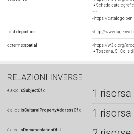
Scheda catalografi
<https://catalogo.beni
foaf:
depiction
<http://www.sigecweb
dcterms:
spatial
<https://w3id.org/a
Toscana, SI, Colle di
RELAZIONI INVERSE
1 risorsa
è
a-cd:
isSubjectOf
di
1 risorsa
è
a-loc:
isCulturalPropertyAddressOf
di
2 risorse
è
a-cd:
isDocumentationOf
di