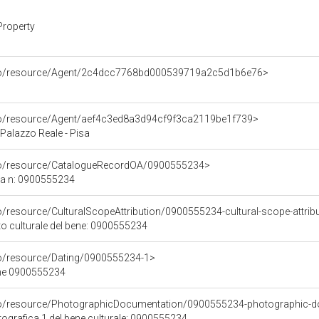
Property
rco/resource/Agent/2c4dcc7768bd000539719a2c5d1b6e76>
rco/resource/Agent/aef4c3ed8a3d94cf9f3ca2119be1f739>
Palazzo Reale - Pisa
rco/resource/CatalogueRecordOA/0900555234>
ca n: 0900555234
o/resource/CulturalScopeAttribution/0900555234-cultural-scope-attrib
to culturale del bene: 0900555234
co/resource/Dating/0900555234-1>
ene 0900555234
rco/resource/PhotographicDocumentation/0900555234-photographic-d
grafica 1 del bene culturale: 0900555234