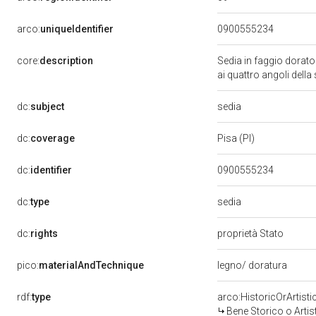
arco:
uniqueIdentifier
0900555234
core:
description
Sedia in faggio dorato 
ai quattro angoli della
sedia
dc:
subject
dc:
coverage
Pisa (PI)
dc:
identifier
0900555234
sedia
dc:
type
dc:
rights
proprietà Stato
pico:
materialAndTechnique
legno/ doratura
rdf:
type
arco:HistoricOrArtisti
Bene Storico o Artis