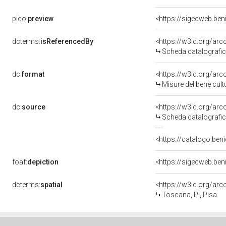
pico:
preview
<https://sigecweb.ben
dcterms:
isReferencedBy
<https://w3id.org/a
Scheda catalografi
dc:
format
<https://w3id.org/ar
Misure del bene cul
dc:
source
<https://w3id.org/a
Scheda catalografi
<https://catalogo.beni
foaf:
depiction
<https://sigecweb.ben
dcterms:
spatial
<https://w3id.org/a
Toscana, PI, Pisa