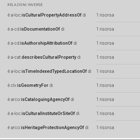
RELAZIONI INVERSE
è
a-loc:
isCulturalPropertyAddressOf
di
1 risorsa
è
a-cd:
isDocumentationOf
di
1 risorsa
è
a-cd:
isAuthorshipAttributionOf
di
1 risorsa
è
a-cat:
describesCulturalProperty
di
1 risorsa
è
a-loc:
isTimeIndexedTypedLocationOf
di
1 risorsa
è
clv:
isGeometryFor
di
1 risorsa
è
arco:
isCataloguingAgencyOf
di
1 risorsa
è
a-loc:
isCulturalInstituteOrSiteOf
di
1 risorsa
è
arco:
isHeritageProtectionAgencyOf
di
1 risorsa