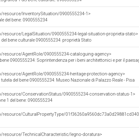
co/resource/InventorySituation/0900555234-1>
iale del bene: 0900555234
o/resource/LegalSituation/0900555234-legal-situation-proprieta-stato>
 del bene culturale 0900555234: proprietà Stato
co/resource/AgentRole/0900555234-cataloguing-agency>
0900555234: Soprintendenza per i beni architettonici e per il paesaggio, per il patrimonio
co/resource/AgentRole/0900555234-heritage-protection-agency>
 tutela del bene 0900555234: Museo Nazionale di Palazzo Reale - Pisa
co/resource/ConservationStatus/0900555234-conservation-status-1>
one 1 del bene: 0900555234
rco/resource/CulturalPropertyType/01f36260a9560dc73a0d29881cd34
o/resource/TechnicalCharacteristic/legno-doratura>