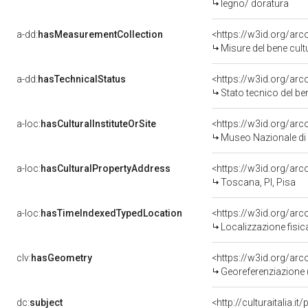
legno/ doratura
a-dd:
hasMeasurementCollection
<https://w3id.org/ar
Misure del bene cul
a-dd:
hasTechnicalStatus
<https://w3id.org/ar
Stato tecnico del b
a-loc:
hasCulturalInstituteOrSite
<https://w3id.org/ar
Museo Nazionale di 
a-loc:
hasCulturalPropertyAddress
<https://w3id.org/a
Toscana, PI, Pisa
a-loc:
hasTimeIndexedTypedLocation
<https://w3id.org/ar
Localizzazione fisic
clv:
hasGeometry
<https://w3id.org/ar
Georeferenziazione 
dc:
subject
<http://culturaitalia.