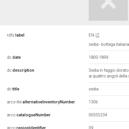
rdfs:
label
EN
IT
sedia - bottega italian
dc:
date
1800-1899
dc:
description
Sedia in faggio dorato 
ai quattro angoli della
sedia
dc:
title
1306
arco-lite:
alternativeInventoryNumber
00555234
arco:
catalogueNumber
09
arco:
regionIdentifier