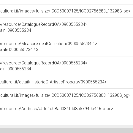
iculturali.it/images/fullsize/ICCD50007125/ICCD2756883_132988.jpg>
rco/resource/CatalogueRecordOA/0900555234>
ca n: 0900555234
co/resource/MeasurementCollection/0900555234-1>
turale 0900555234 43
rco/resource/CatalogueRecordOA/0900555234>
ca n: 0900555234
culturali.it/detail/HistoricOrArtisticProperty/0900555234>
iculturali.it/images/fullsize/ICCD50007125/ICCD2756883_132988.jpg>
rco/resource/Address/a5fc1d08ad334fdd8c57940b416fcfce>