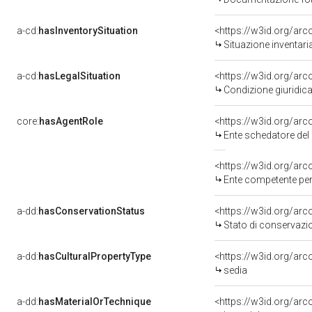
a-cd:
hasInventorySituation
<https://w3id.org/ar
Situazione inventar
a-cd:
hasLegalSituation
<https://w3id.org/arc
Condizione giuridica
core:
hasAgentRole
<https://w3id.org/ar
Ente schedatore del bene 
<https://w3id.org/ar
Ente competente per
a-dd:
hasConservationStatus
<https://w3id.org/ar
Stato di conservazi
a-dd:
hasCulturalPropertyType
<https://w3id.org/a
sedia
a-dd:
hasMaterialOrTechnique
<https://w3id.org/arc