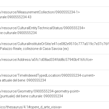
co/resource/MeasurementCollection/0900555234-1>
turale 0900555234 43
co/resource/CulturalEntityTechnicalStatus/0900555234>
ene culturale 0900555234
co/resource/CulturalInstituteOrSite/e41ce082e9510c777a519c7e37c76f
Palazzo Reale, collezione di Casa Savoia (ex)
rco/resource/Address/a5fc1d08ad334fdd8c57940b416fcfce>
co/resource/TimeIndexedTypedLocation/0900555234-current>
a attuale del bene: 0900555234
co/resource/Geometry/0900555234-geometry-point>
(puntuale) del bene culturale: 0900555234
it/pico/thesaurus/4.1#opere_d_arte_visiva>