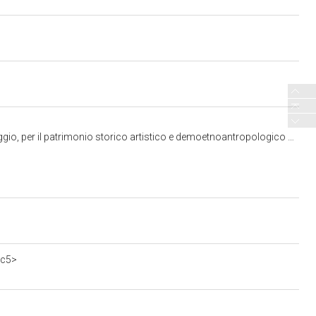
 storico artistico e demoetnoantropologico di Pisa, Livorno, Lucca e Massa Carrara
0c5>