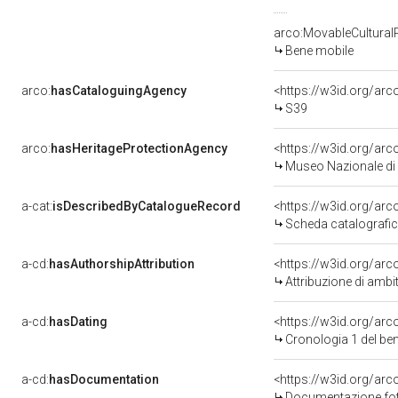
arco:MovableCultural
Bene mobile
arco:
hasCataloguingAgency
<https://w3id.org/a
S39
arco:
hasHeritageProtectionAgency
<https://w3id.org/a
Museo Nazionale di 
a-cat:
isDescribedByCatalogueRecord
<https://w3id.org/a
Scheda catalografi
a-cd:
hasAuthorshipAttribution
<https://w3id.org/arc
Attribuzione di ambi
a-cd:
hasDating
<https://w3id.org/ar
Cronologia 1 del b
a-cd:
hasDocumentation
<https://w3id.org/a
Documentazione foto