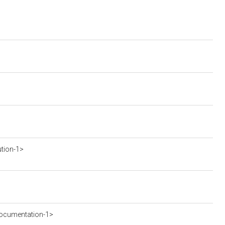
ution-1>
ocumentation-1>