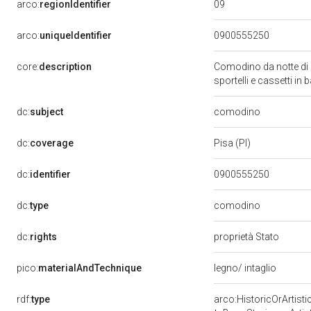
09
arco:
regionIdentifier
arco:
uniqueIdentifier
0900555250
core:
description
Comodino da notte di no
sportelli e cassetti in
comodino
dc:
subject
dc:
coverage
Pisa (PI)
dc:
identifier
0900555250
comodino
dc:
type
dc:
rights
proprietà Stato
pico:
materialAndTechnique
legno/ intaglio
rdf:
type
arco:HistoricOrArtisti