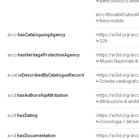
Bene Storico o Artis
arco:MovableCultural
Bene mobile
arco:
hasCataloguingAgency
<https://w3id.org/a
S39
arco:
hasHeritageProtectionAgency
<https://w3id.org/a
Museo Nazionale di 
a-cat:
isDescribedByCatalogueRecord
<https://w3id.org/a
Scheda catalografi
a-cd:
hasAuthorshipAttribution
<https://w3id.org/arc
Attribuzione di ambi
a-cd:
hasDating
<https://w3id.org/ar
Cronologia 1 del b
a-cd:
hasDocumentation
<https://w3id.org/a