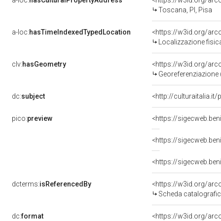
a-loc:
hasCulturalPropertyAddress
<https://w3id.org/a
Toscana, PI, Pisa
a-loc:
hasTimeIndexedTypedLocation
<https://w3id.org/ar
Localizzazione fisic
clv:
hasGeometry
<https://w3id.org/ar
Georeferenziazione 
dc:
subject
<http://culturaitalia.
pico:
preview
<https://sigecweb.ben
<https://sigecweb.ben
<https://sigecweb.ben
dcterms:
isReferencedBy
<https://w3id.org/a
Scheda catalografi
dc:
format
<https://w3id.org/ar