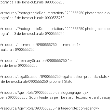
grafica 1 del bene culturale: 0900555250
rco/resource/PhotographicDocumentation/0900555250-photographic-d
grafica 2 del bene culturale: 0900555250
rco/resource/PhotographicDocumentation/0900555250-photographic-d
grafica 3 del bene culturale: 0900555250
o/resource/Intervention/0900555250-intervention-1>
ne culturale 0900555250
co/resource/InventorySituation/0900555250-1>
iale del bene: 0900555250
o/resource/LegalSituation/0900555250-legal-situation-proprieta-stato>
 del bene culturale 0900555250: proprietà Stato
co/resource/AgentRole/0900555250-cataloguing-agency>
0900555250: Soprintendenza per i beni architettonici e per il paesaggio, per il patrimonio
co/resource/AgentRole/0900555250-heritage-protection-agency>