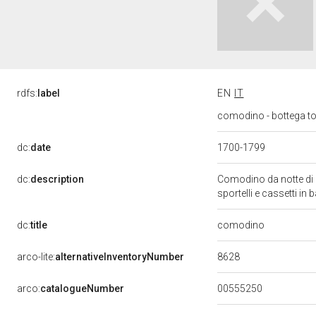
rdfs:
label
EN
IT
comodino - bottega to
dc:
date
1700-1799
dc:
description
Comodino da notte di no
sportelli e cassetti in
comodino
dc:
title
8628
arco-lite:
alternativeInventoryNumber
00555250
arco:
catalogueNumber