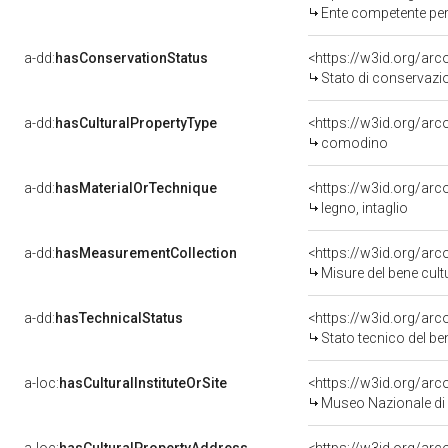
Ente competente per
a-dd:
hasConservationStatus
<https://w3id.org/ar
Stato di conservazi
a-dd:
hasCulturalPropertyType
<https://w3id.org/ar
comodino
a-dd:
hasMaterialOrTechnique
<https://w3id.org/arc
legno, intaglio
a-dd:
hasMeasurementCollection
<https://w3id.org/ar
Misure del bene cul
a-dd:
hasTechnicalStatus
<https://w3id.org/ar
Stato tecnico del b
a-loc:
hasCulturalInstituteOrSite
<https://w3id.org/ar
Museo Nazionale di 