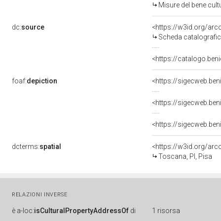
Misure del bene cul
dc:
source
<https://w3id.org/a
Scheda catalografi
<https://catalogo.beni
foaf:
depiction
<https://sigecweb.ben
<https://sigecweb.ben
<https://sigecweb.ben
dcterms:
spatial
<https://w3id.org/a
Toscana, PI, Pisa
RELAZIONI INVERSE
è
a-loc:
isCulturalPropertyAddressOf
di
1 risorsa