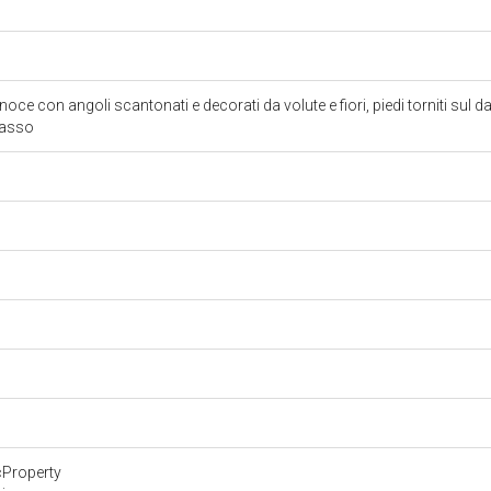
ce con angoli scantonati e decorati da volute e fiori, piedi torniti sul d
 basso
cProperty