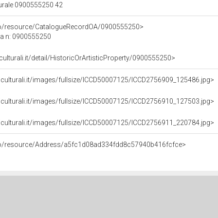
turale 0900555250 42
rco/resource/CatalogueRecordOA/0900555250>
ca n: 0900555250
culturali.it/detail/HistoricOrArtisticProperty/0900555250>
iculturali.it/images/fullsize/ICCD50007125/ICCD2756909_125486.jpg>
iculturali.it/images/fullsize/ICCD50007125/ICCD2756910_127503.jpg>
iculturali.it/images/fullsize/ICCD50007125/ICCD2756911_220784.jpg>
rco/resource/Address/a5fc1d08ad334fdd8c57940b416fcfce>