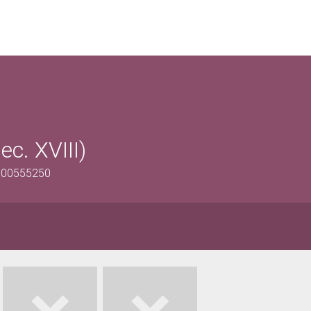
c. XVIII)
0900555250