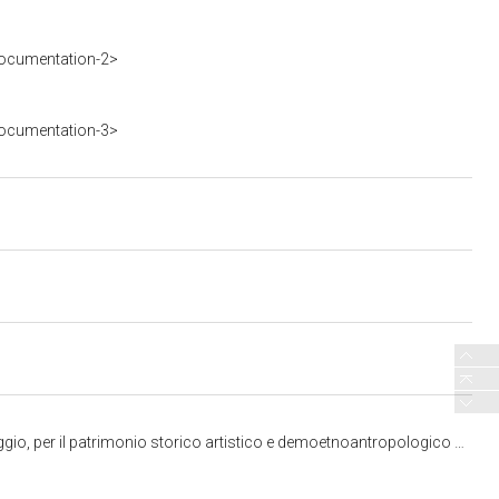
ocumentation-2>
ocumentation-3>
 storico artistico e demoetnoantropologico di Pisa, Livorno, Lucca e Massa Carrara