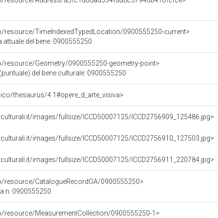
rco/resource/Address/a5fc1d08ad334fdd8c57940b416fcfce>
co/resource/TimeIndexedTypedLocation/0900555250-current>
a attuale del bene: 0900555250
co/resource/Geometry/0900555250-geometry-point>
(puntuale) del bene culturale: 0900555250
it/pico/thesaurus/4.1#opere_d_arte_visiva>
iculturali.it/images/fullsize/ICCD50007125/ICCD2756909_125486.jpg>
iculturali.it/images/fullsize/ICCD50007125/ICCD2756910_127503.jpg>
iculturali.it/images/fullsize/ICCD50007125/ICCD2756911_220784.jpg>
rco/resource/CatalogueRecordOA/0900555250>
ca n: 0900555250
co/resource/MeasurementCollection/0900555250-1>