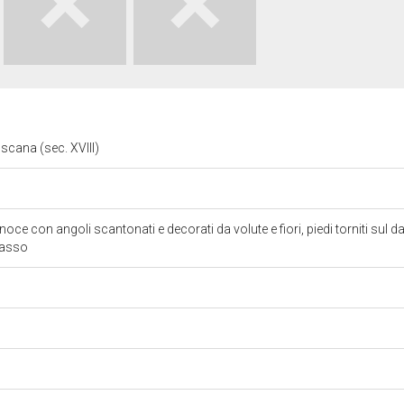
scana (sec. XVIII)
ce con angoli scantonati e decorati da volute e fiori, piedi torniti sul d
 basso