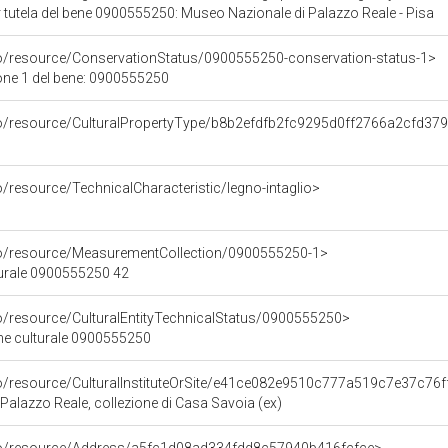
 tutela del bene 0900555250: Museo Nazionale di Palazzo Reale - Pisa
co/resource/ConservationStatus/0900555250-conservation-status-1>
one 1 del bene: 0900555250
co/resource/CulturalPropertyType/b8b2efdfb2fc9295d0ff2766a2cfd37
o/resource/TechnicalCharacteristic/legno-intaglio>
co/resource/MeasurementCollection/0900555250-1>
turale 0900555250 42
co/resource/CulturalEntityTechnicalStatus/0900555250>
ene culturale 0900555250
co/resource/CulturalInstituteOrSite/e41ce082e9510c777a519c7e37c76f
Palazzo Reale, collezione di Casa Savoia (ex)