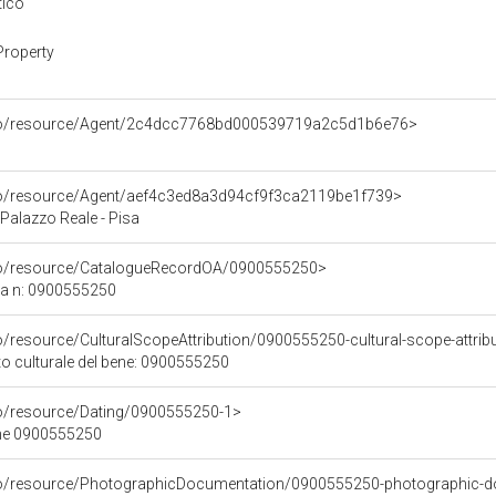
tico
Property
rco/resource/Agent/2c4dcc7768bd000539719a2c5d1b6e76>
rco/resource/Agent/aef4c3ed8a3d94cf9f3ca2119be1f739>
Palazzo Reale - Pisa
rco/resource/CatalogueRecordOA/0900555250>
ca n: 0900555250
o/resource/CulturalScopeAttribution/0900555250-cultural-scope-attrib
to culturale del bene: 0900555250
co/resource/Dating/0900555250-1>
ene 0900555250
rco/resource/PhotographicDocumentation/0900555250-photographic-d