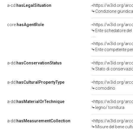
a-cd:
hasLegalSituation
<https://w3id.org/arc
Condizione giuridica
core:
hasAgentRole
<https://w3id.org/ar
Ente schedatore del bene 0900555251: Sop
<https://w3id.org/ar
Ente competente per
a-dd:
hasConservationStatus
<https://w3id.org/ar
Stato di conservazi
a-dd:
hasCulturalPropertyType
<https://w3id.org/ar
comodino
a-dd:
hasMaterialOrTechnique
<https://w3id.org/arc
legno/ tornitura
a-dd:
hasMeasurementCollection
<https://w3id.org/ar
Misure del bene cul