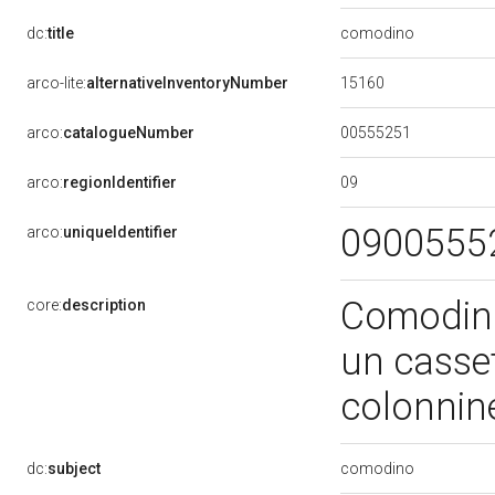
comodino
dc:
title
15160
arco-lite:
alternativeInventoryNumber
00555251
arco:
catalogueNumber
09
arco:
regionIdentifier
0900555
arco:
uniqueIdentifier
Comodino
core:
description
un casset
colonnine
comodino
dc:
subject