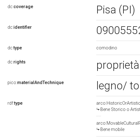
Pisa (PI)
dc:
coverage
0900555
dc:
identifier
comodino
dc:
type
propriet
dc:
rights
legno/ to
pico:
materialAndTechnique
rdf:
type
arco:HistoricOrArtisti
Bene Storico o Artis
arco:MovableCultural
Bene mobile