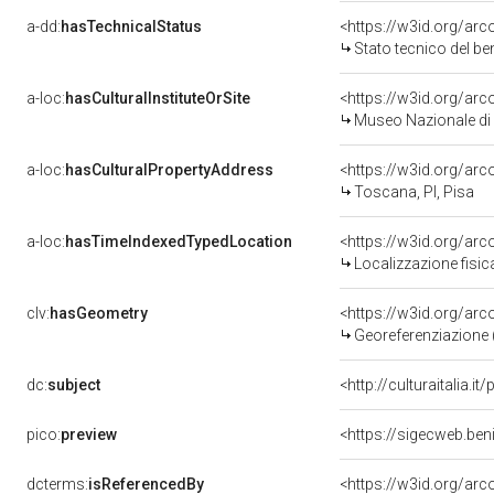
a-dd:
hasTechnicalStatus
<https://w3id.org/ar
Stato tecnico del b
a-loc:
hasCulturalInstituteOrSite
<https://w3id.org/ar
Museo Nazionale di 
a-loc:
hasCulturalPropertyAddress
<https://w3id.org/a
Toscana, PI, Pisa
a-loc:
hasTimeIndexedTypedLocation
<https://w3id.org/ar
Localizzazione fisic
clv:
hasGeometry
<https://w3id.org/ar
Georeferenziazione 
dc:
subject
<http://culturaitalia.
pico:
preview
<https://sigecweb.ben
dcterms:
isReferencedBy
<https://w3id.org/a