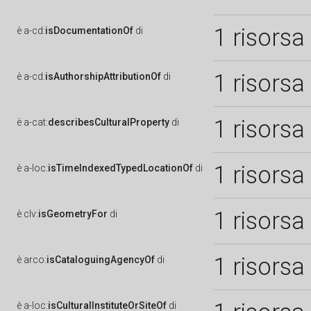
1 risorsa
è
a-cd:
isDocumentationOf
di
1 risorsa
è
a-cd:
isAuthorshipAttributionOf
di
1 risorsa
è
a-cat:
describesCulturalProperty
di
1 risorsa
è
a-loc:
isTimeIndexedTypedLocationOf
di
1 risorsa
è
clv:
isGeometryFor
di
1 risorsa
è
arco:
isCataloguingAgencyOf
di
è
a-loc:
isCulturalInstituteOrSiteOf
di