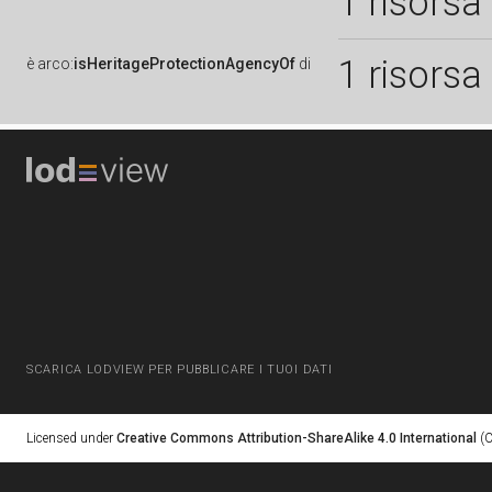
1 risorsa
1 risorsa
è
arco:
isHeritageProtectionAgencyOf
di
SCARICA LODVIEW PER PUBBLICARE I TUOI DATI
Licensed under
Creative Commons Attribution-ShareAlike 4.0 International
(C