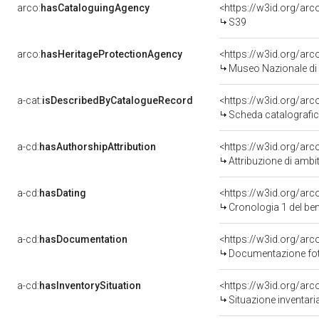
arco:
hasCataloguingAgency
<https://w3id.org/a
S39
arco:
hasHeritageProtectionAgency
<https://w3id.org/a
Museo Nazionale di 
a-cat:
isDescribedByCatalogueRecord
<https://w3id.org/a
Scheda catalografi
a-cd:
hasAuthorshipAttribution
<https://w3id.org/arc
Attribuzione di ambi
a-cd:
hasDating
<https://w3id.org/ar
Cronologia 1 del b
a-cd:
hasDocumentation
Documentazione foto
a-cd:
hasInventorySituation
<https://w3id.org/ar
Situazione inventar