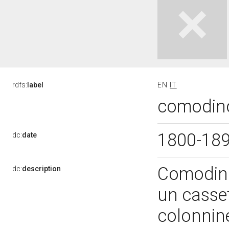
rdfs:
label
EN
IT
comodino
1800-18
dc:
date
Comodino
dc:
description
un casset
colonnine