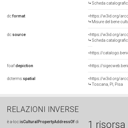
Scheda catalografi
dc:
format
<https://w3id.org/ar
Misure del bene cul
dc:
source
<https://w3id.org/a
Scheda catalografi
<https://catalogo.beni
foaf:
depiction
<https://sigecweb.ben
dcterms:
spatial
<https://w3id.org/a
Toscana, PI, Pisa
RELAZIONI INVERSE
1 risorsa
è
a-loc:
isCulturalPropertyAddressOf
di