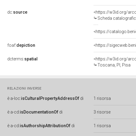
dc:
source
<https://w3id.org/a
Scheda catalografi
<https://catalogo.beni
foaf:
depiction
<https://sigecweb.ben
dcterms:
spatial
<https://w3id.org/a
Toscana, PI, Pisa
RELAZIONI INVERSE
è
a-loc:
isCulturalPropertyAddressOf
di
1 risorsa
è
a-cd:
isDocumentationOf
di
3 risorse
è
a-cd:
isAuthorshipAttributionOf
di
1 risorsa