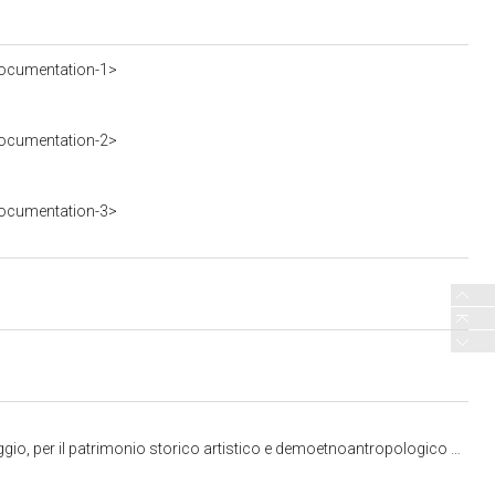
ocumentation-1>
ocumentation-2>
ocumentation-3>
 storico artistico e demoetnoantropologico di Pisa, Livorno, Lucca e Massa Carrara