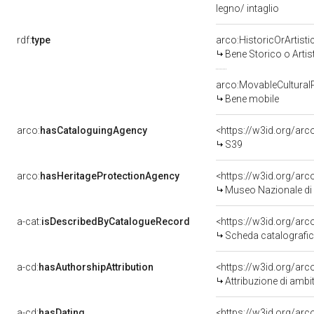
legno/ intaglio
rdf:
type
arco:HistoricOrArtisti
Bene Storico o Artis
arco:MovableCultural
Bene mobile
arco:
hasCataloguingAgency
<https://w3id.org/a
S39
arco:
hasHeritageProtectionAgency
<https://w3id.org/a
Museo Nazionale di 
a-cat:
isDescribedByCatalogueRecord
<https://w3id.org/a
Scheda catalografi
a-cd:
hasAuthorshipAttribution
<https://w3id.org/arc
Attribuzione di ambi
a-cd:
hasDating
<https://w3id.org/ar