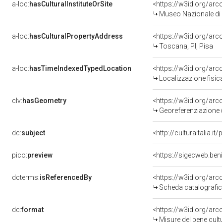
a-loc:
hasCulturalInstituteOrSite
<https://w3id.org/ar
Museo Nazionale di 
a-loc:
hasCulturalPropertyAddress
<https://w3id.org/a
Toscana, PI, Pisa
a-loc:
hasTimeIndexedTypedLocation
<https://w3id.org/ar
Localizzazione fisic
clv:
hasGeometry
<https://w3id.org/ar
Georeferenziazione 
dc:
subject
<http://culturaitalia.
pico:
preview
<https://sigecweb.ben
dcterms:
isReferencedBy
<https://w3id.org/a
Scheda catalografi
dc:
format
<https://w3id.org/ar
Misure del bene cul