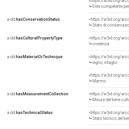
<https://w3id.org/ar
Ente competente per
a-dd:
hasConservationStatus
<https://w3id.org/ar
Stato di conservazi
a-dd:
hasCulturalPropertyType
<https://w3id.org/a
credenza
a-dd:
hasMaterialOrTechnique
<https://w3id.org/arc
legno, intaglio
<https://w3id.org/ar
Marmo
a-dd:
hasMeasurementCollection
<https://w3id.org/ar
Misure del bene cul
a-dd:
hasTechnicalStatus
<https://w3id.org/ar
Stato tecnico del b