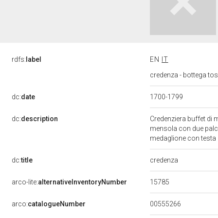
rdfs:
label
EN
IT
credenza - bottega tos
dc:
date
1700-1799
dc:
description
Credenziera buffet di
mensola con due palche
medaglione con testa 
credenza
dc:
title
15785
arco-lite:
alternativeInventoryNumber
00555266
arco:
catalogueNumber