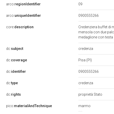
09
arco:
regionIdentifier
arco:
uniqueIdentifier
0900555266
core:
description
Credenziera buffet di
mensola con due palche
medaglione con testa 
credenza
dc:
subject
dc:
coverage
Pisa (PI)
dc:
identifier
0900555266
credenza
dc:
type
dc:
rights
proprietà Stato
pico:
materialAndTechnique
marmo