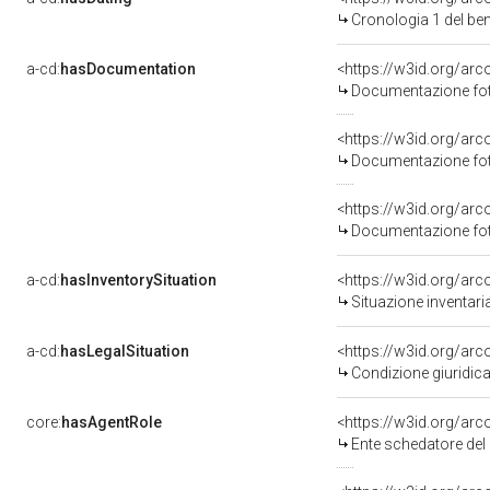
Cronologia 1 del b
a-cd:
hasDocumentation
<https://w3id.org/a
Documentazione foto
<https://w3id.org/a
Documentazione foto
<https://w3id.org/a
Documentazione foto
a-cd:
hasInventorySituation
<https://w3id.org/ar
Situazione inventar
a-cd:
hasLegalSituation
<https://w3id.org/arc
Condizione giuridica
core:
hasAgentRole
<https://w3id.org/ar
Ente schedatore del bene 