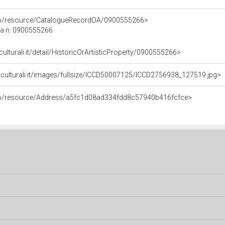
rco/resource/CatalogueRecordOA/0900555266>
ca n: 0900555266
culturali.it/detail/HistoricOrArtisticProperty/0900555266>
iculturali.it/images/fullsize/ICCD50007125/ICCD2756938_127519.jpg>
rco/resource/Address/a5fc1d08ad334fdd8c57940b416fcfce>