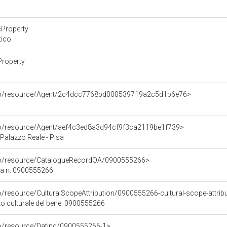
cProperty
tico
Property
rco/resource/Agent/2c4dcc7768bd000539719a2c5d1b6e76>
rco/resource/Agent/aef4c3ed8a3d94cf9f3ca2119be1f739>
Palazzo Reale - Pisa
rco/resource/CatalogueRecordOA/0900555266>
ca n: 0900555266
o/resource/CulturalScopeAttribution/0900555266-cultural-scope-attrib
to culturale del bene: 0900555266
co/resource/Dating/0900555266-1>