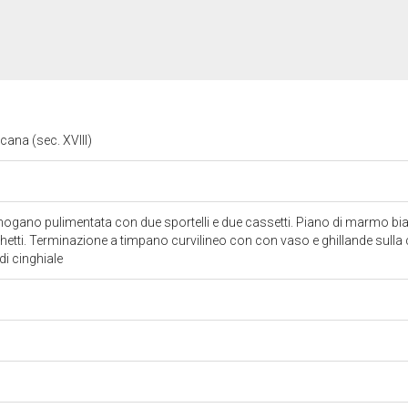
cana (sec. XVIII)
 mogano pulimentata con due sportelli e due cassetti. Piano di marmo b
tti. Terminazione a timpano curvilineo con con vaso e ghillande sulla c
di cinghiale