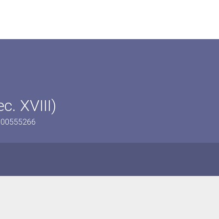
c. XVIII)
0900555266