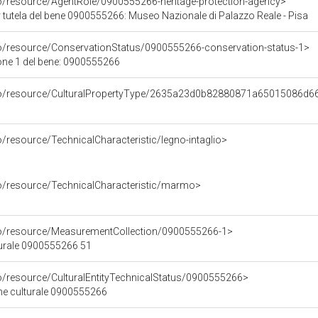
co/resource/AgentRole/0900555266-heritage-protection-agency>
 tutela del bene 0900555266: Museo Nazionale di Palazzo Reale - Pisa
co/resource/ConservationStatus/0900555266-conservation-status-1>
one 1 del bene: 0900555266
rco/resource/CulturalPropertyType/2635a23d0b82880871a65015086d6
o/resource/TechnicalCharacteristic/legno-intaglio>
co/resource/TechnicalCharacteristic/marmo>
co/resource/MeasurementCollection/0900555266-1>
turale 0900555266 51
co/resource/CulturalEntityTechnicalStatus/0900555266>
ene culturale 0900555266