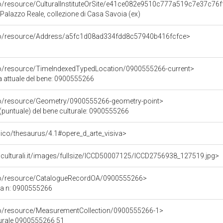
co/resource/CulturalInstituteOrSite/e41ce082e9510c777a519c7e37c76f
Palazzo Reale, collezione di Casa Savoia (ex)
rco/resource/Address/a5fc1d08ad334fdd8c57940b416fcfce>
co/resource/TimeIndexedTypedLocation/0900555266-current>
a attuale del bene: 0900555266
co/resource/Geometry/0900555266-geometry-point>
(puntuale) del bene culturale: 0900555266
it/pico/thesaurus/4.1#opere_d_arte_visiva>
iculturali.it/images/fullsize/ICCD50007125/ICCD2756938_127519.jpg>
rco/resource/CatalogueRecordOA/0900555266>
ca n: 0900555266
co/resource/MeasurementCollection/0900555266-1>
turale 0900555266 51