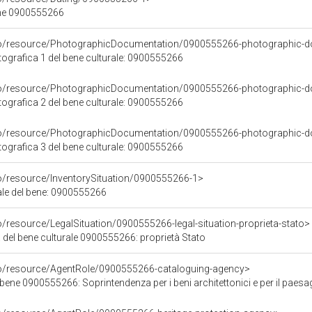
ene 0900555266
rco/resource/PhotographicDocumentation/0900555266-photographic-d
grafica 1 del bene culturale: 0900555266
rco/resource/PhotographicDocumentation/0900555266-photographic-d
grafica 2 del bene culturale: 0900555266
rco/resource/PhotographicDocumentation/0900555266-photographic-d
grafica 3 del bene culturale: 0900555266
co/resource/InventorySituation/0900555266-1>
iale del bene: 0900555266
o/resource/LegalSituation/0900555266-legal-situation-proprieta-stato>
 del bene culturale 0900555266: proprietà Stato
co/resource/AgentRole/0900555266-cataloguing-agency>
0900555266: Soprintendenza per i beni architettonici e per il paesaggio, per il patrimonio