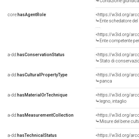
Condizione giuridica
core:
hasAgentRole
<https://w3id.org/ar
Ente schedatore del bene 0900555270: Sop
<https://w3id.org/ar
Ente competente per
a-dd:
hasConservationStatus
<https://w3id.org/ar
Stato di conservazi
a-dd:
hasCulturalPropertyType
<https://w3id.org/a
panca
a-dd:
hasMaterialOrTechnique
<https://w3id.org/arc
legno, intaglio
a-dd:
hasMeasurementCollection
<https://w3id.org/ar
Misure del bene cul
a-dd:
hasTechnicalStatus
<https://w3id.org/ar