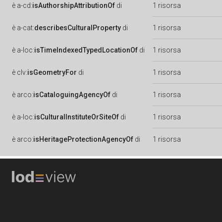
è
a-cd:
isAuthorshipAttributionOf
di
1 risorsa
è
a-cat:
describesCulturalProperty
di
1 risorsa
è
a-loc:
isTimeIndexedTypedLocationOf
di
1 risorsa
è
clv:
isGeometryFor
di
1 risorsa
è
arco:
isCataloguingAgencyOf
di
1 risorsa
è
a-loc:
isCulturalInstituteOrSiteOf
di
1 risorsa
è
arco:
isHeritageProtectionAgencyOf
di
1 risorsa