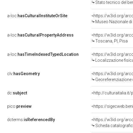
Stato tecnico del b
a-loc:
hasCulturalInstituteOrSite
<https://w3id.org/ar
Museo Nazionale di 
a-loc:
hasCulturalPropertyAddress
<https://w3id.org/a
Toscana, PI, Pisa
a-loc:
hasTimeIndexedTypedLocation
<https://w3id.org/ar
Localizzazione fisic
clv:
hasGeometry
<https://w3id.org/ar
Georeferenziazione 
dc:
subject
<http://culturaitalia.
pico:
preview
<https://sigecweb.ben
dcterms:
isReferencedBy
<https://w3id.org/a
Scheda catalografi