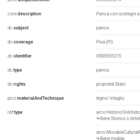
core:
description
Panca con sostegni a
panca
dc:
subject
dc:
coverage
Pisa (PI)
dc:
identifier
0900555270
panca
dc:
type
dc:
rights
proprietà Stato
pico:
materialAndTechnique
legno/ intaglio
rdf:
type
arco:HistoricOrArtisti
Bene Storico o Artis
arco:MovableCultural
Bene mobile