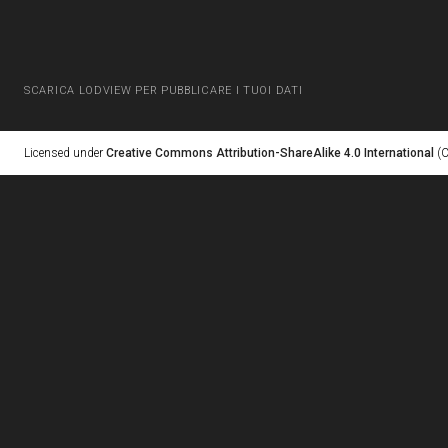
SCARICA LODVIEW PER PUBBLICARE I TUOI DATI
Licensed under
Creative Commons Attribution-ShareAlike 4.0 International
(C