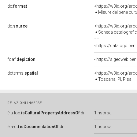
dc:
format
<https://w3id.org/ar
Misure del bene cul
dc:
source
<https://w3id.org/a
Scheda catalografi
<https://catalogo.beni
foaf:
depiction
<https://sigecweb.ben
dcterms:
spatial
<https://w3id.org/a
Toscana, PI, Pisa
RELAZIONI INVERSE
è
a-loc:
isCulturalPropertyAddressOf
di
1 risorsa
è
a-cd:
isDocumentationOf
di
1 risorsa