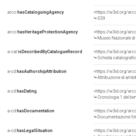
arco:
hasCataloguingAgency
<https://w3id.org/a
S39
arco:
hasHeritageProtectionAgency
<https://w3id.org/a
Museo Nazionale di 
a-cat:
isDescribedByCatalogueRecord
<https://w3id.org/a
Scheda catalografi
a-cd:
hasAuthorshipAttribution
<https://w3id.org/arc
Attribuzione di ambi
a-cd:
hasDating
<https://w3id.org/ar
Cronologia 1 del b
a-cd:
hasDocumentation
Documentazione foto
a-cd:
hasLegalSituation
<https://w3id.org/arc