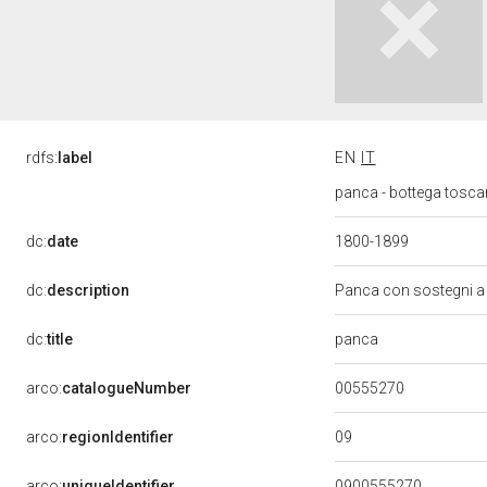
rdfs:
label
EN
IT
panca - bottega tosca
dc:
date
1800-1899
dc:
description
Panca con sostegni a
panca
dc:
title
00555270
arco:
catalogueNumber
09
arco:
regionIdentifier
arco:
uniqueIdentifier
0900555270