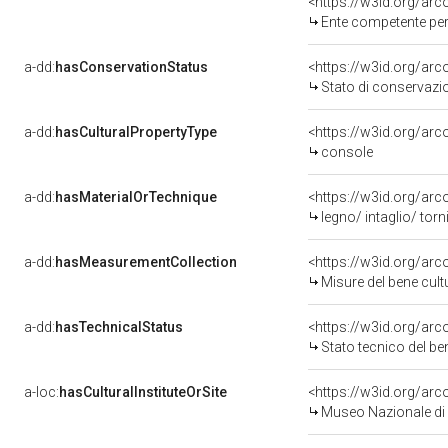
<https://w3id.org/ar
Ente competente per
a-dd:
hasConservationStatus
<https://w3id.org/ar
Stato di conservazi
a-dd:
hasCulturalPropertyType
<https://w3id.org/ar
console
a-dd:
hasMaterialOrTechnique
<https://w3id.org/arc
legno/ intaglio/ torn
a-dd:
hasMeasurementCollection
<https://w3id.org/ar
Misure del bene cul
a-dd:
hasTechnicalStatus
<https://w3id.org/ar
Stato tecnico del b
a-loc:
hasCulturalInstituteOrSite
<https://w3id.org/ar
Museo Nazionale di 