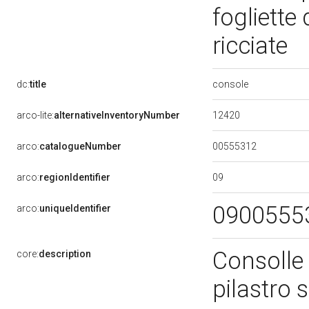
fogliette 
ricciate
console
dc:
title
12420
arco-lite:
alternativeInventoryNumber
00555312
arco:
catalogueNumber
09
arco:
regionIdentifier
0900555
arco:
uniqueIdentifier
Consolle
core:
description
pilastro s