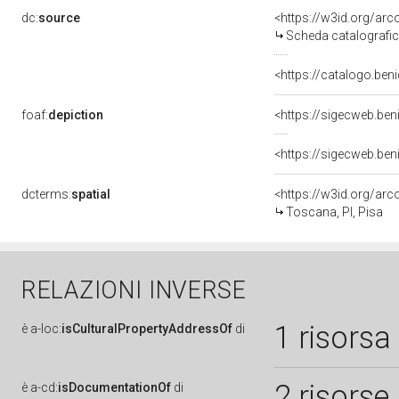
dc:
source
<https://w3id.org/a
Scheda catalografi
<https://catalogo.beni
foaf:
depiction
<https://sigecweb.ben
<https://sigecweb.ben
dcterms:
spatial
<https://w3id.org/a
Toscana, PI, Pisa
RELAZIONI INVERSE
1 risorsa
è
a-loc:
isCulturalPropertyAddressOf
di
2 risorse
è
a-cd:
isDocumentationOf
di