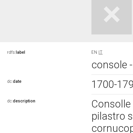
rdfs:
label
EN
IT
console -
1700-17
dc:
date
Consolle
dc:
description
pilastro s
cornucopi