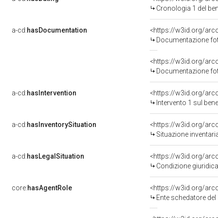
Cronologia 1 del b
a-cd:
hasDocumentation
Documentazione foto
Documentazione foto
a-cd:
hasIntervention
<https://w3id.org/arc
Intervento 1 sul be
a-cd:
hasInventorySituation
<https://w3id.org/ar
Situazione inventar
a-cd:
hasLegalSituation
<https://w3id.org/arc
Condizione giuridica
core:
hasAgentRole
<https://w3id.org/ar
Ente schedatore del bene 0900555312: Sop