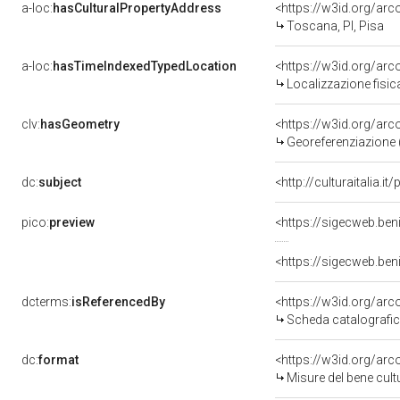
a-loc:
hasCulturalPropertyAddress
<https://w3id.org/a
Toscana, PI, Pisa
a-loc:
hasTimeIndexedTypedLocation
<https://w3id.org/ar
Localizzazione fisic
clv:
hasGeometry
<https://w3id.org/ar
Georeferenziazione 
dc:
subject
<http://culturaitalia.
pico:
preview
<https://sigecweb.ben
<https://sigecweb.ben
dcterms:
isReferencedBy
<https://w3id.org/a
Scheda catalografi
dc:
format
<https://w3id.org/ar
Misure del bene cul