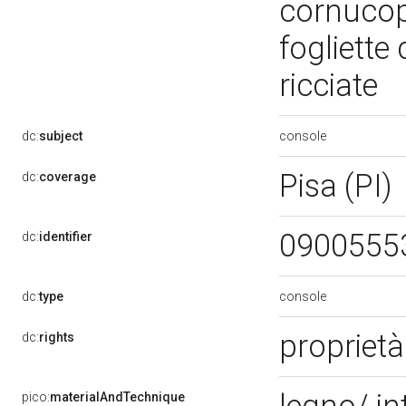
cornucopi
fogliette 
ricciate
console
dc:
subject
Pisa (PI)
dc:
coverage
0900555
dc:
identifier
console
dc:
type
propriet
dc:
rights
pico:
materialAndTechnique