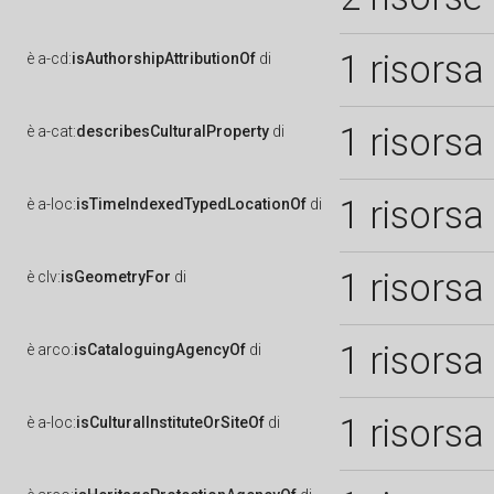
1 risorsa
è
a-cd:
isAuthorshipAttributionOf
di
1 risorsa
è
a-cat:
describesCulturalProperty
di
1 risorsa
è
a-loc:
isTimeIndexedTypedLocationOf
di
1 risorsa
è
clv:
isGeometryFor
di
1 risorsa
è
arco:
isCataloguingAgencyOf
di
1 risorsa
è
a-loc:
isCulturalInstituteOrSiteOf
di