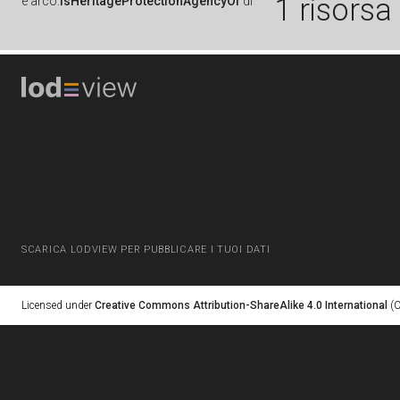
1 risorsa
è
arco:
isHeritageProtectionAgencyOf
di
SCARICA LODVIEW PER PUBBLICARE I TUOI DATI
Licensed under
Creative Commons Attribution-ShareAlike 4.0 International
(C