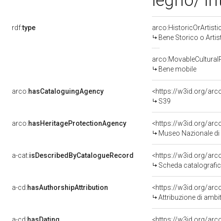
legno/ in
rdf:
type
arco:HistoricOrArtisti
Bene Storico o Artis
arco:MovableCultural
Bene mobile
arco:
hasCataloguingAgency
<https://w3id.org/a
S39
arco:
hasHeritageProtectionAgency
<https://w3id.org/a
Museo Nazionale di 
a-cat:
isDescribedByCatalogueRecord
<https://w3id.org/a
Scheda catalografi
a-cd:
hasAuthorshipAttribution
<https://w3id.org/arc
Attribuzione di ambi
a-cd:
hasDating
<https://w3id.org/ar