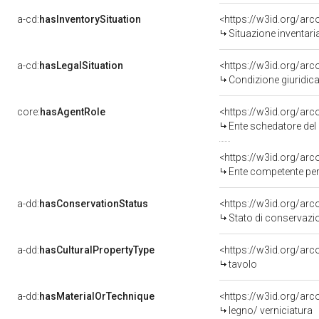
a-cd:
hasInventorySituation
<https://w3id.org/ar
Situazione inventar
a-cd:
hasLegalSituation
<https://w3id.org/arc
Condizione giuridica
core:
hasAgentRole
<https://w3id.org/ar
Ente schedatore del bene 0900555322: Sop
<https://w3id.org/ar
Ente competente per
a-dd:
hasConservationStatus
<https://w3id.org/ar
Stato di conservazi
a-dd:
hasCulturalPropertyType
<https://w3id.org/a
tavolo
a-dd:
hasMaterialOrTechnique
<https://w3id.org/arc
legno/ verniciatura