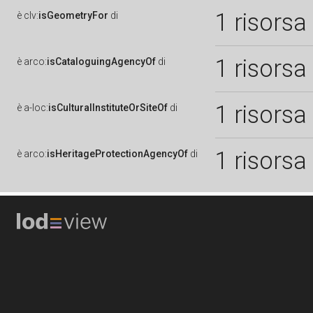
1 risorsa
è
clv:
isGeometryFor
di
1 risorsa
è
arco:
isCataloguingAgencyOf
di
1 risorsa
è
a-loc:
isCulturalInstituteOrSiteOf
di
1 risorsa
è
arco:
isHeritageProtectionAgencyOf
di