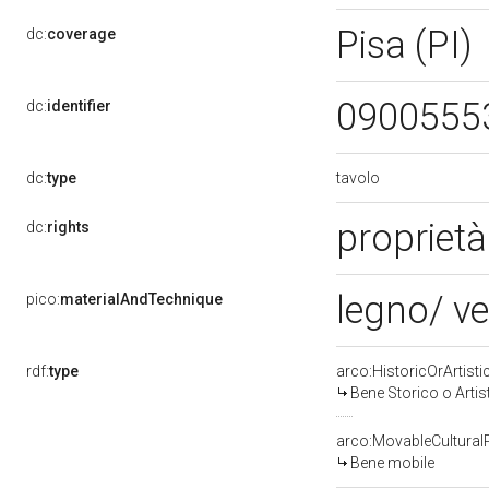
Pisa (PI)
dc:
coverage
0900555
dc:
identifier
tavolo
dc:
type
propriet
dc:
rights
legno/ ve
pico:
materialAndTechnique
rdf:
type
arco:HistoricOrArtisti
Bene Storico o Artis
arco:MovableCultural
Bene mobile