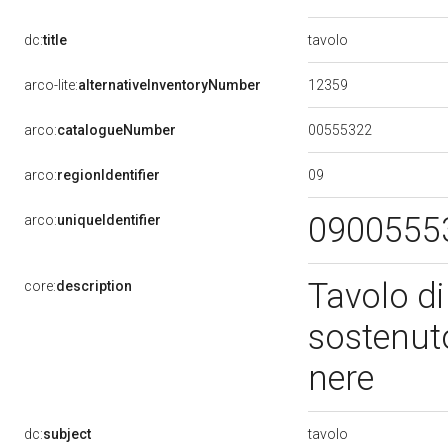
tavolo
dc:
title
12359
arco-lite:
alternativeInventoryNumber
00555322
arco:
catalogueNumber
09
arco:
regionIdentifier
0900555
arco:
uniqueIdentifier
Tavolo di
core:
description
sostenuto
nere
tavolo
dc:
subject