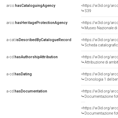
arco:
hasCataloguingAgency
<https://w3id.org/a
S39
arco:
hasHeritageProtectionAgency
<https://w3id.org/a
Museo Nazionale di 
a-cat:
isDescribedByCatalogueRecord
<https://w3id.org/a
Scheda catalografi
a-cd:
hasAuthorshipAttribution
<https://w3id.org/arc
Attribuzione di ambi
a-cd:
hasDating
<https://w3id.org/ar
Cronologia 1 del b
a-cd:
hasDocumentation
Documentazione foto
Documentazione foto