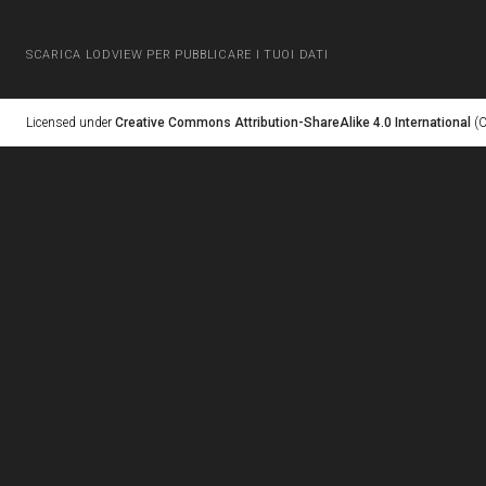
SCARICA LODVIEW PER PUBBLICARE I TUOI DATI
Licensed under
Creative Commons Attribution-ShareAlike 4.0 International
(C