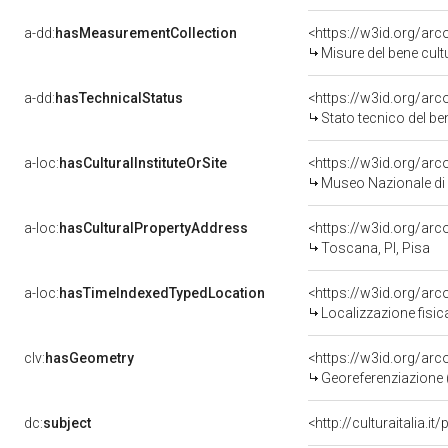
a-dd:
hasMeasurementCollection
<https://w3id.org/ar
Misure del bene cul
a-dd:
hasTechnicalStatus
<https://w3id.org/ar
Stato tecnico del b
a-loc:
hasCulturalInstituteOrSite
<https://w3id.org/ar
Museo Nazionale di 
a-loc:
hasCulturalPropertyAddress
<https://w3id.org/a
Toscana, PI, Pisa
a-loc:
hasTimeIndexedTypedLocation
<https://w3id.org/ar
Localizzazione fisic
clv:
hasGeometry
<https://w3id.org/ar
Georeferenziazione 
dc:
subject
<http://culturaitalia.