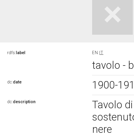
rdfs:
label
EN
IT
tavolo - 
1900-19
dc:
date
Tavolo di
dc:
description
sostenuto
nere