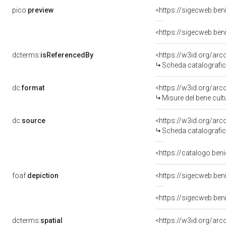
pico:
preview
<https://sigecweb.ben
<https://sigecweb.ben
dcterms:
isReferencedBy
<https://w3id.org/a
Scheda catalografi
dc:
format
<https://w3id.org/ar
Misure del bene cul
dc:
source
<https://w3id.org/a
Scheda catalografi
<https://catalogo.beni
foaf:
depiction
<https://sigecweb.ben
<https://sigecweb.ben
dcterms:
spatial
<https://w3id.org/a