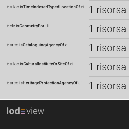
1 risorsa
è
a-loc:
isTimeIndexedTypedLocationOf
di
1 risorsa
è
clv:
isGeometryFor
di
1 risorsa
è
arco:
isCataloguingAgencyOf
di
1 risorsa
è
a-loc:
isCulturalInstituteOrSiteOf
di
1 risorsa
è
arco:
isHeritageProtectionAgencyOf
di