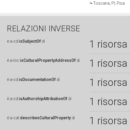
Toscana, PI, Pisa
RELAZIONI INVERSE
1 risorsa
è
a-cd:
isSubjectOf
di
1 risorsa
è
a-loc:
isCulturalPropertyAddressOf
di
1 risorsa
è
a-cd:
isDocumentationOf
di
1 risorsa
è
a-cd:
isAuthorshipAttributionOf
di
1 risorsa
è
a-cat:
describesCulturalProperty
di