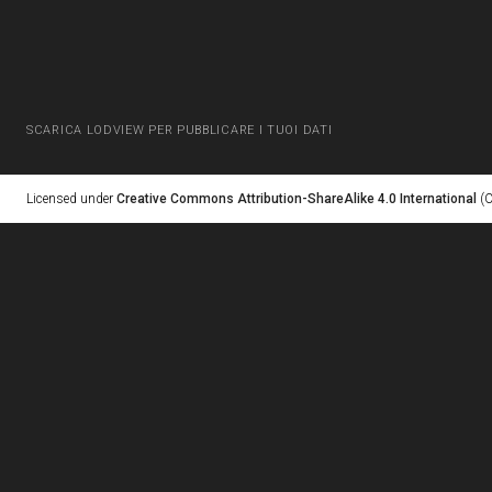
SCARICA LODVIEW PER PUBBLICARE I TUOI DATI
Licensed under
Creative Commons Attribution-ShareAlike 4.0 International
(C