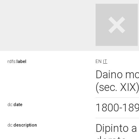
rdfs:
label
EN
IT
Daino mor
(sec. XIX
1800-18
dc:
date
Dipinto a
dc:
description