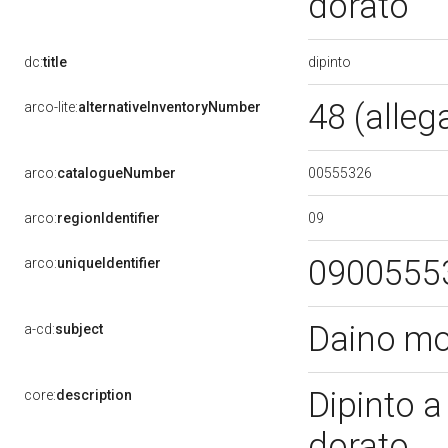
dorato
dipinto
dc:
title
48 (alleg
arco-lite:
alternativeInventoryNumber
00555326
arco:
catalogueNumber
09
arco:
regionIdentifier
0900555
arco:
uniqueIdentifier
Daino m
a-cd:
subject
Dipinto a
core:
description
dorato