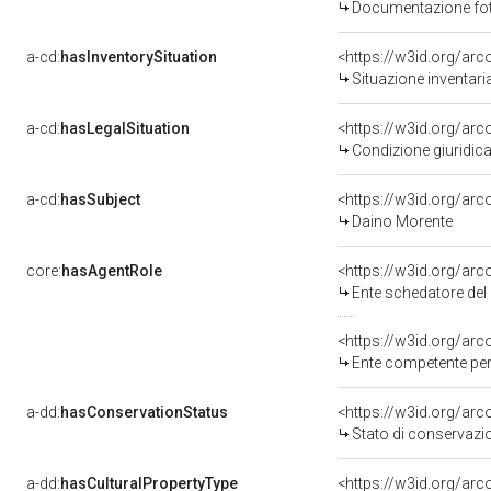
Documentazione foto
a-cd:
hasInventorySituation
<https://w3id.org/ar
Situazione inventar
a-cd:
hasLegalSituation
<https://w3id.org/arc
Condizione giuridica
a-cd:
hasSubject
<https://w3id.org/a
Daino Morente
core:
hasAgentRole
<https://w3id.org/ar
Ente schedatore del bene
<https://w3id.org/ar
Ente competente per
a-dd:
hasConservationStatus
<https://w3id.org/ar
Stato di conservazi
a-dd:
hasCulturalPropertyType
<https://w3id.org/a