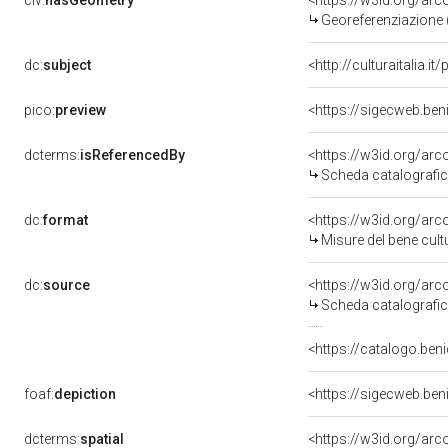
clv:
hasGeometry
<https://w3id.org/ar
Georeferenziazione 
dc:
subject
<http://culturaitalia.
pico:
preview
dcterms:
isReferencedBy
<https://w3id.org/a
Scheda catalografi
dc:
format
<https://w3id.org/ar
Misure del bene cul
dc:
source
<https://w3id.org/a
Scheda catalografi
<https://catalogo.beni
foaf:
depiction
dcterms:
spatial
<https://w3id.org/a