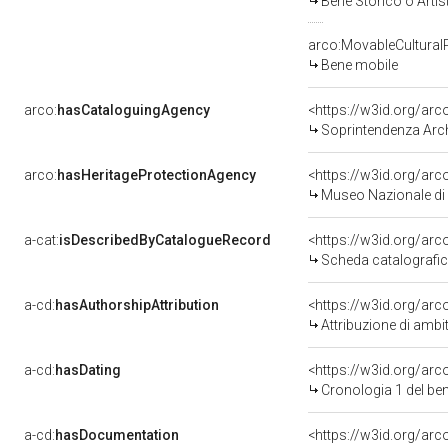
Bene Storico o Artis
arco:MovableCultural
Bene mobile
arco:
hasCataloguingAgency
<https://w3id.org/a
Soprintendenza Arche
arco:
hasHeritageProtectionAgency
<https://w3id.org/a
Museo Nazionale di 
a-cat:
isDescribedByCatalogueRecord
<https://w3id.org/a
Scheda catalografi
a-cd:
hasAuthorshipAttribution
<https://w3id.org/arc
Attribuzione di ambi
a-cd:
hasDating
<https://w3id.org/ar
Cronologia 1 del b
a-cd:
hasDocumentation