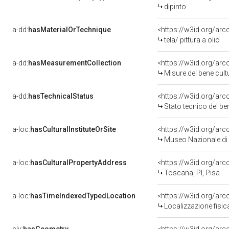
dipinto
a-dd:
hasMaterialOrTechnique
<https://w3id.org/arco
tela/ pittura a olio
a-dd:
hasMeasurementCollection
<https://w3id.org/ar
Misure del bene cul
a-dd:
hasTechnicalStatus
<https://w3id.org/ar
Stato tecnico del b
a-loc:
hasCulturalInstituteOrSite
<https://w3id.org/ar
Museo Nazionale di 
a-loc:
hasCulturalPropertyAddress
<https://w3id.org/a
Toscana, PI, Pisa
a-loc:
hasTimeIndexedTypedLocation
<https://w3id.org/ar
Localizzazione fisic