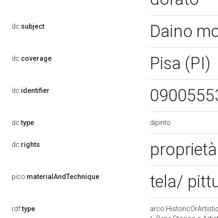
Daino m
dc:
subject
Pisa (PI)
dc:
coverage
0900555
dc:
identifier
dipinto
dc:
type
propriet
dc:
rights
tela/ pitt
pico:
materialAndTechnique
rdf:
type
arco:HistoricOrArtisti