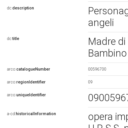
Personag
dc:
description
angeli
Madre di
dc:
title
Bambino 
00596700
arco:
catalogueNumber
09
arco:
regionIdentifier
0900596
arco:
uniqueIdentifier
opera imp
a-cd:
historicalInformation