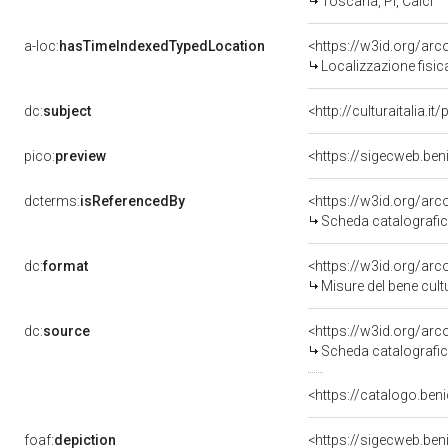
Toscana, PI, Calci
a-loc:
hasTimeIndexedTypedLocation
<https://w3id.org/ar
Localizzazione fisic
dc:
subject
<http://culturaitalia.
pico:
preview
dcterms:
isReferencedBy
<https://w3id.org/a
Scheda catalografi
dc:
format
<https://w3id.org/ar
Misure del bene cul
dc:
source
<https://w3id.org/a
Scheda catalografi
<https://catalogo.beni
foaf:
depiction