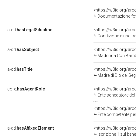
Documentazione foto
a-cd:
hasLegalSituation
<https://w3id.org/arc
Condizione giuridica
a-cd:
hasSubject
<https://w3id.org/a
Madonna Con Bambi
a-cd:
hasTitle
<https://w3id.org/ar
Madre di Dio del Se
core:
hasAgentRole
<https://w3id.org/ar
Ente schedatore del bene
<https://w3id.org/ar
Ente competente per 
a-dd:
hasAffixedElement
<https://w3id.org/arc
Iscrizione 1 sul be