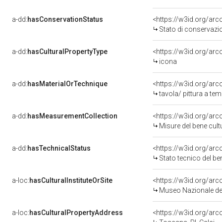
a-dd:
hasConservationStatus
<https://w3id.org/ar
Stato di conservazi
a-dd:
hasCulturalPropertyType
<https://w3id.org/a
icona
a-dd:
hasMaterialOrTechnique
<https://w3id.org/arc
tavola/ pittura a te
a-dd:
hasMeasurementCollection
<https://w3id.org/ar
Misure del bene cul
a-dd:
hasTechnicalStatus
<https://w3id.org/ar
Stato tecnico del b
a-loc:
hasCulturalInstituteOrSite
<https://w3id.org/ar
Museo Nazionale del
a-loc:
hasCulturalPropertyAddress
<https://w3id.org/a