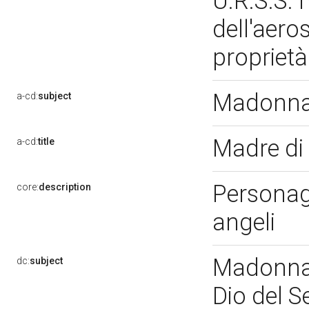
U.R.S.S. 
dell'aero
proprietà
Madonna 
a-cd:
subject
Madre di
a-cd:
title
Personag
core:
description
angeli
Madonna 
dc:
subject
Dio del 