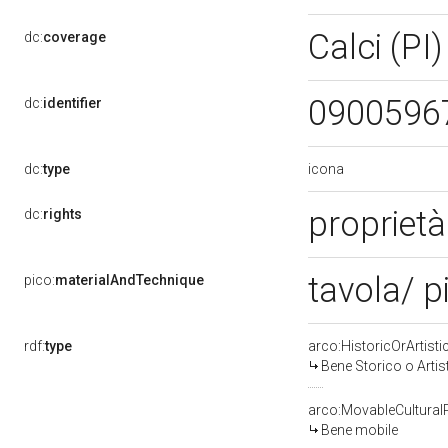
Calci (PI
dc:
coverage
0900596
dc:
identifier
icona
dc:
type
propriet
dc:
rights
tavola/ p
pico:
materialAndTechnique
rdf:
type
arco:HistoricOrArtisti
Bene Storico o Artis
arco:MovableCultural
Bene mobile