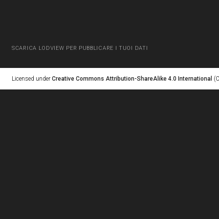
SCARICA LODVIEW PER PUBBLICARE I TUOI DATI
Licensed under
Creative Commons Attribution-ShareAlike 4.0 International
(C