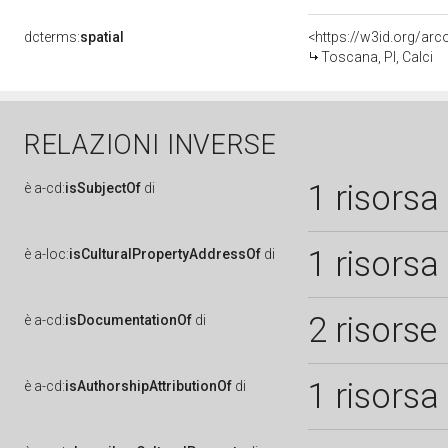
dcterms:
spatial
<https://w3id.org/a
Toscana, PI, Calci
RELAZIONI INVERSE
1 risorsa
è
a-cd:
isSubjectOf
di
1 risorsa
è
a-loc:
isCulturalPropertyAddressOf
di
2 risorse
è
a-cd:
isDocumentationOf
di
1 risorsa
è
a-cd:
isAuthorshipAttributionOf
di