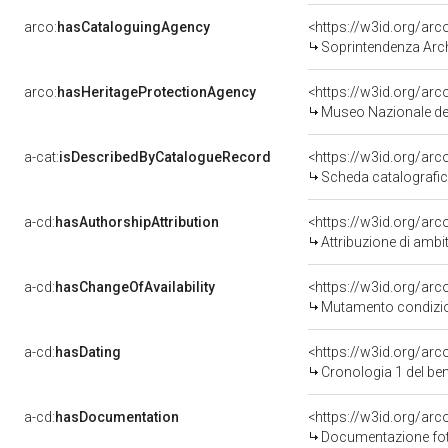
arco:
hasCataloguingAgency
<https://w3id.org/a
Soprintendenza Arche
arco:
hasHeritageProtectionAgency
<https://w3id.org/a
Museo Nazionale del
a-cat:
isDescribedByCatalogueRecord
<https://w3id.org/a
Scheda catalografi
a-cd:
hasAuthorshipAttribution
<https://w3id.org/arc
Attribuzione di ambi
a-cd:
hasChangeOfAvailability
<https://w3id.org/arc
Mutamento condizion
a-cd:
hasDating
<https://w3id.org/ar
Cronologia 1 del b
a-cd:
hasDocumentation
Documentazione foto