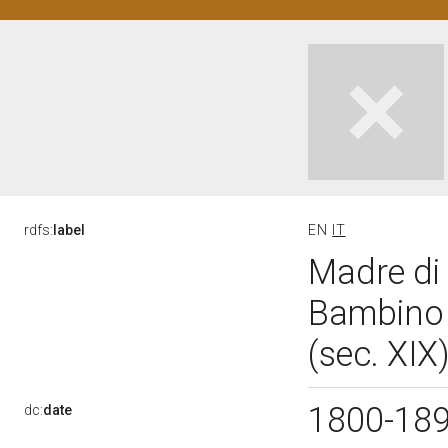
rdfs:
label
EN
IT
Madre di
Bambino e
(sec. XIX
1800-18
dc:
date