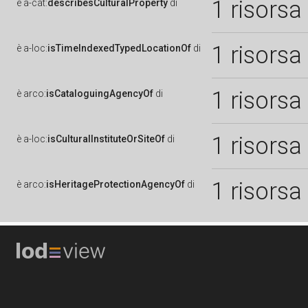
1 risorsa
è
a-cat:
describesCulturalProperty
di
1 risorsa
è
a-loc:
isTimeIndexedTypedLocationOf
di
1 risorsa
è
arco:
isCataloguingAgencyOf
di
1 risorsa
è
a-loc:
isCulturalInstituteOrSiteOf
di
1 risorsa
è
arco:
isHeritageProtectionAgencyOf
di