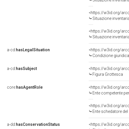
Situazione inventar
<https://w3id.org/ar
Situazione inventar
<https://w3id.org/ar
Situazione inventar
a-cd:
hasLegalSituation
<https://w3id.org/arc
Condizione giuridica
a-cd:
hasSubject
<https://w3id.org/a
Figura Grottesca
core:
hasAgentRole
<https://w3id.org/ar
Ente competente per 
<https://w3id.org/ar
Ente schedatore del bene 0
a-dd:
hasConservationStatus
<https://w3id.org/ar