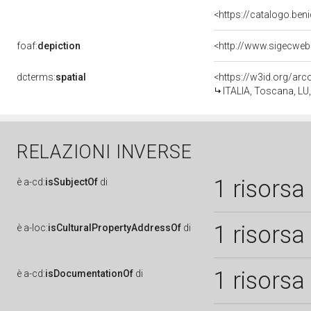
<https://catalogo.beni
foaf:
depiction
dcterms:
spatial
<https://w3id.org/a
ITALIA, Toscana, LU
RELAZIONI INVERSE
1 risorsa
è
a-cd:
isSubjectOf
di
1 risorsa
è
a-loc:
isCulturalPropertyAddressOf
di
1 risorsa
è
a-cd:
isDocumentationOf
di