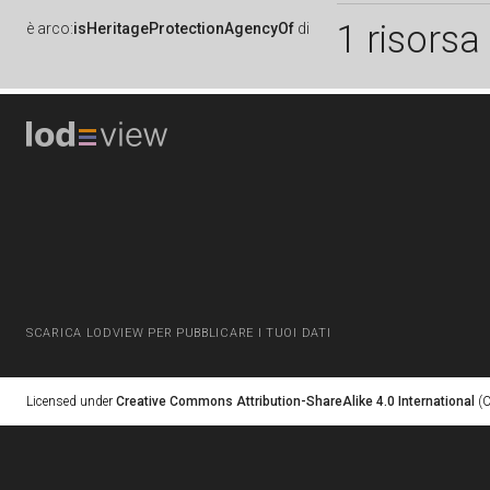
1 risorsa
è
arco:
isHeritageProtectionAgencyOf
di
SCARICA LODVIEW PER PUBBLICARE I TUOI DATI
Licensed under
Creative Commons Attribution-ShareAlike 4.0 International
(C