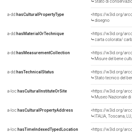
Stato di conservazi
a-dd:
hasCulturalPropertyType
<https://w3id.org/ar
disegno
a-dd:
hasMaterialOrTechnique
<https://w3id.org/arc
carta colorata/ car
a-dd:
hasMeasurementCollection
<https://w3id.org/ar
Misure del bene cul
a-dd:
hasTechnicalStatus
<https://w3id.org/ar
Stato tecnico del b
a-loc:
hasCulturalInstituteOrSite
<https://w3id.org/ar
Museo Nazionale di V
a-loc:
hasCulturalPropertyAddress
<https://w3id.org/a
ITALIA, Toscana, LU
a-loc:
hasTimeIndexedTypedLocation
<https://w3id.org/ar