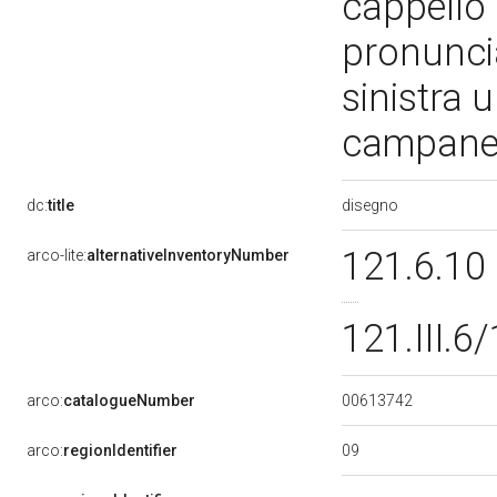
cappello 
pronunci
sinistra 
campanel
disegno
dc:
title
121.6.10
arco-lite:
alternativeInventoryNumber
121.III.6
00613742
arco:
catalogueNumber
09
arco:
regionIdentifier