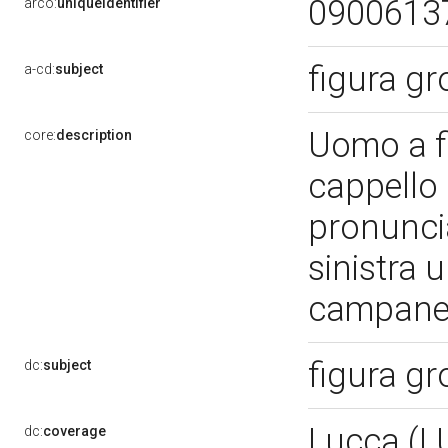
0900613
arco:
uniqueIdentifier
figura g
a-cd:
subject
Uomo a fi
core:
description
cappello 
pronunci
sinistra 
campanel
figura g
dc:
subject
Lucca (L
dc:
coverage