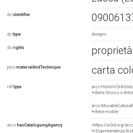
0900613
dc:
identifier
disegno
dc:
type
propriet
dc:
rights
carta co
pico:
materialAndTechnique
rdf:
type
arco:HistoricOrArtisti
Bene Storico o Artis
arco:MovableCultural
Bene mobile
arco:
hasCataloguingAgency
<https://w3id.org/a
Soprintendenza Arche