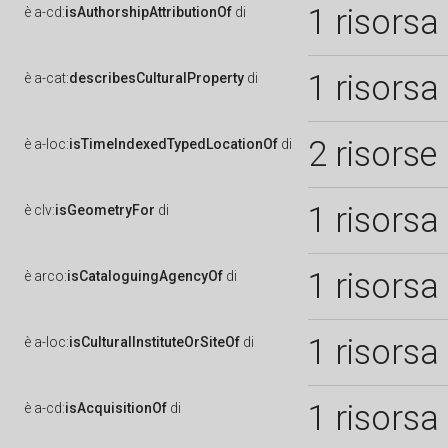
1 risorsa
è
a-cd:
isAuthorshipAttributionOf
di
1 risorsa
è
a-cat:
describesCulturalProperty
di
2 risorse
è
a-loc:
isTimeIndexedTypedLocationOf
di
1 risorsa
è
clv:
isGeometryFor
di
1 risorsa
è
arco:
isCataloguingAgencyOf
di
1 risorsa
è
a-loc:
isCulturalInstituteOrSiteOf
di
1 risorsa
è
a-cd:
isAcquisitionOf
di