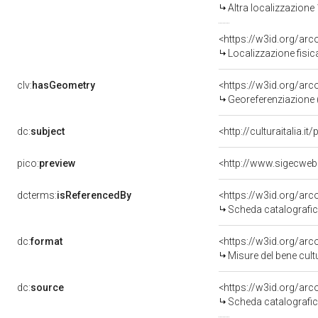
Altra localizzazione
<https://w3id.org/ar
Localizzazione fisic
clv:
hasGeometry
<https://w3id.org/ar
Georeferenziazione 
dc:
subject
<http://culturaitalia.
pico:
preview
dcterms:
isReferencedBy
<https://w3id.org/a
Scheda catalografi
dc:
format
<https://w3id.org/ar
Misure del bene cul
dc:
source
<https://w3id.org/a
Scheda catalografi