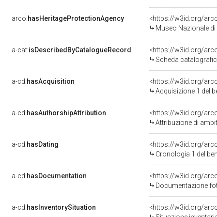
arco:
hasHeritageProtectionAgency
<https://w3id.org/a
Museo Nazionale di V
a-cat:
isDescribedByCatalogueRecord
<https://w3id.org/a
Scheda catalografi
a-cd:
hasAcquisition
<https://w3id.org/ar
Acquisizione 1 del 
a-cd:
hasAuthorshipAttribution
<https://w3id.org/arc
Attribuzione di ambi
a-cd:
hasDating
<https://w3id.org/ar
Cronologia 1 del b
a-cd:
hasDocumentation
Documentazione foto
a-cd:
hasInventorySituation
<https://w3id.org/ar