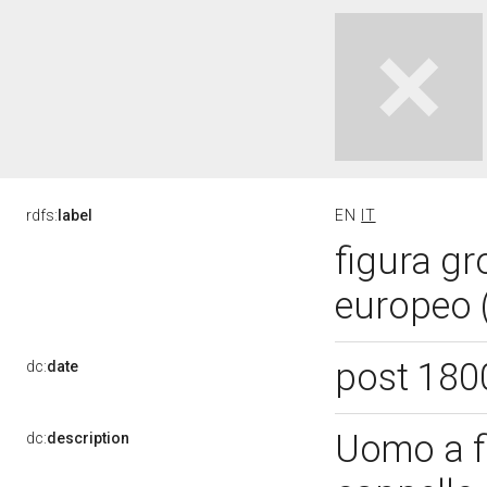
rdfs:
label
EN
IT
figura gr
europeo 
post 180
dc:
date
Uomo a fi
dc:
description