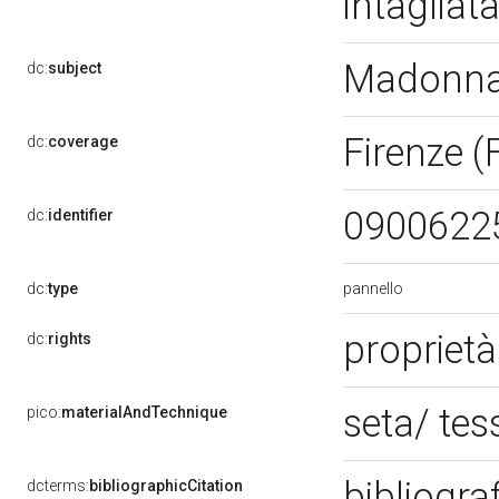
intagliat
Madonna 
dc:
subject
Firenze (
dc:
coverage
0900622
dc:
identifier
pannello
dc:
type
proprietà
dc:
rights
seta/ te
pico:
materialAndTechnique
bibliogra
dcterms:
bibliographicCitation