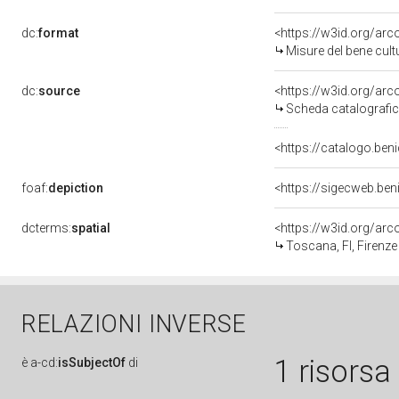
dc:
format
<https://w3id.org/ar
Misure del bene cul
dc:
source
<https://w3id.org/a
Scheda catalografi
<https://catalogo.beni
foaf:
depiction
<https://sigecweb.ben
dcterms:
spatial
<https://w3id.org/a
Toscana, FI, Firenze
RELAZIONI INVERSE
1 risorsa
è
a-cd:
isSubjectOf
di