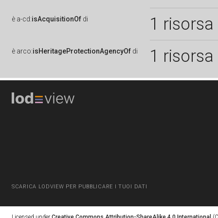
1 risorsa
è
a-cd:
isAcquisitionOf
di
1 risorsa
è
arco:
isHeritageProtectionAgencyOf
di
SCARICA LODVIEW PER PUBBLICARE I TUOI DATI
Licensed under
Creative Commons Attribution-ShareAlike 4.0 International
(C