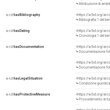
Attribuzione di ambi
a-cd:
hasBibliography
<https://w3id.org/ar
Bibliografia 1 del b
a-cd:
hasDating
<https://w3id.org/ar
Cronologia 1 del b
a-cd:
hasDocumentation
Documentazione foto
Documentazione foto
a-cd:
hasLegalSituation
Condizione giuridica
a-cd:
hasProtectiveMeasure
<https://w3id.org/ar
Provvedimento di tut