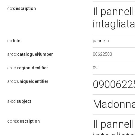
Il pannel
dc:
description
intagliat
pannello
dc:
title
00622500
arco:
catalogueNumber
09
arco:
regionIdentifier
0900622
arco:
uniqueIdentifier
Madonna 
a-cd:
subject
Il pannel
core:
description