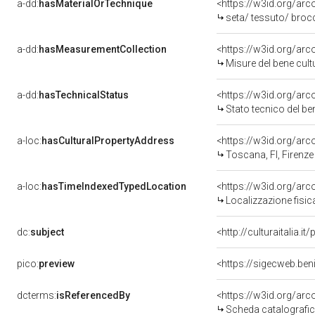
a-dd:
hasMaterialOrTechnique
<https://w3id.org/arc
seta/ tessuto/ broc
a-dd:
hasMeasurementCollection
<https://w3id.org/ar
Misure del bene cul
a-dd:
hasTechnicalStatus
<https://w3id.org/ar
Stato tecnico del b
a-loc:
hasCulturalPropertyAddress
<https://w3id.org/a
Toscana, FI, Firenze
a-loc:
hasTimeIndexedTypedLocation
<https://w3id.org/ar
Localizzazione fisic
dc:
subject
<http://culturaitalia.
pico:
preview
<https://sigecweb.ben
dcterms:
isReferencedBy
<https://w3id.org/a
Scheda catalografi