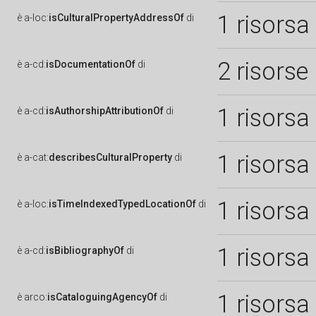
1 risorsa
è
a-loc:
isCulturalPropertyAddressOf
di
2 risorse
è
a-cd:
isDocumentationOf
di
1 risorsa
è
a-cd:
isAuthorshipAttributionOf
di
1 risorsa
è
a-cat:
describesCulturalProperty
di
1 risorsa
è
a-loc:
isTimeIndexedTypedLocationOf
di
1 risorsa
è
a-cd:
isBibliographyOf
di
1 risorsa
è
arco:
isCataloguingAgencyOf
di