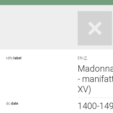
rdfs:
label
EN
IT
Madonna 
- manifat
XV)
1400-14
dc:
date