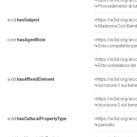
<https://w3id.org/ar
Provvedimento di tut
a-cd:
hasSubject
<https://w3id.org/a
Madonna Con Bambi
core:
hasAgentRole
<https://w3id.org/ar
Ente competente per tutela del b
<https://w3id.org/ar
Ente schedatore del bene 09006
a-dd:
hasAffixedElement
<https://w3id.org/arc
Iscrizione 1 sul be
<https://w3id.org/arc
Iscrizione 2 sul be
a-dd:
hasCulturalPropertyType
<https://w3id.org/a
pannello