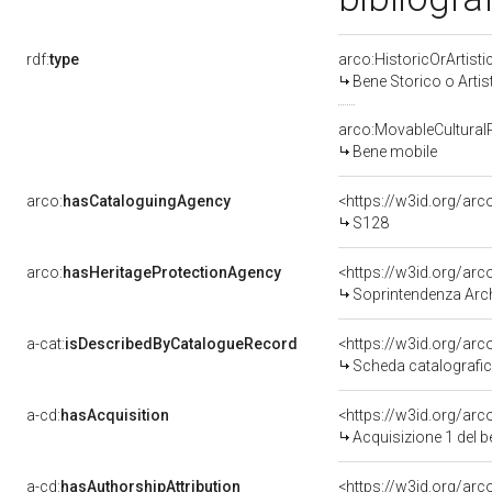
rdf:
type
arco:HistoricOrArtisti
Bene Storico o Artis
arco:MovableCultural
Bene mobile
arco:
hasCataloguingAgency
<https://w3id.org/a
S128
arco:
hasHeritageProtectionAgency
<https://w3id.org/a
Soprintendenza Archeol
a-cat:
isDescribedByCatalogueRecord
<https://w3id.org/a
Scheda catalografi
a-cd:
hasAcquisition
<https://w3id.org/ar
Acquisizione 1 del 
a-cd:
hasAuthorshipAttribution
<https://w3id.org/arc