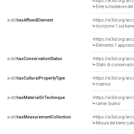
<https://w3id.org/ar
Ente schedatore del 
a-dd:
hasAffixedElement
<https://w3id.org/arc
Iscrizione 1 sul be
<https://w3id.org/ar
Elemento 1 apposto
a-dd:
hasConservationStatus
<https://w3id.org/ar
Stato di conservazi
a-dd:
hasCulturalPropertyType
<https://w3id.org/a
matrice
a-dd:
hasMaterialOrTechnique
<https://w3id.org/arc
rame/ bulino
a-dd:
hasMeasurementCollection
<https://w3id.org/ar
Misure del bene cul