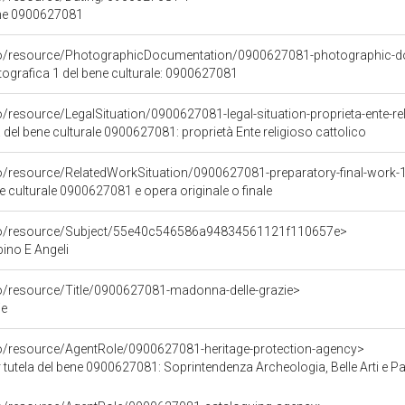
ene 0900627081
rco/resource/PhotographicDocumentation/0900627081-photographic-d
grafica 1 del bene culturale: 0900627081
o/resource/LegalSituation/0900627081-legal-situation-proprieta-ente-re
 del bene culturale 0900627081: proprietà Ente religioso cattolico
co/resource/RelatedWorkSituation/0900627081-preparatory-final-work-
ne culturale 0900627081 e opera originale o finale
rco/resource/Subject/55e40c546586a94834561121f110657e>
no E Angeli
co/resource/Title/0900627081-madonna-delle-grazie>
ie
co/resource/AgentRole/0900627081-heritage-protection-agency>
tutela del bene 0900627081: Soprintendenza Archeologia, Belle Arti e Paes