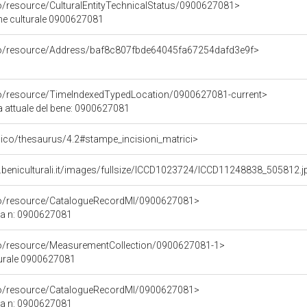
co/resource/CulturalEntityTechnicalStatus/0900627081>
ene culturale 0900627081
rco/resource/Address/baf8c807fbde64045fa67254dafd3e9f>
co/resource/TimeIndexedTypedLocation/0900627081-current>
a attuale del bene: 0900627081
it/pico/thesaurus/4.2#stampe_incisioni_matrici>
.beniculturali.it/images/fullsize/ICCD1023724/ICCD11248838_505812.j
rco/resource/CatalogueRecordMI/0900627081>
ca n: 0900627081
co/resource/MeasurementCollection/0900627081-1>
turale 0900627081
rco/resource/CatalogueRecordMI/0900627081>
ca n: 0900627081