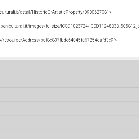
culturali.it/detail/HistoricOrArtisticProperty/0900627081>
.beniculturali.it/images/fullsize/ICCD1023724/ICCD11248838_505812.j
rco/resource/Address/baf8c807fbde64045fa67254dafd3e9f>