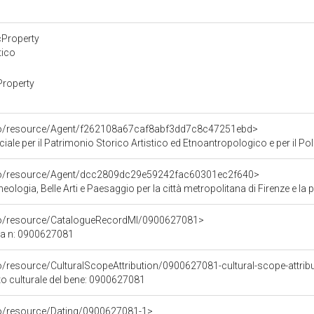
cProperty
tico
Property
rco/resource/Agent/f262108a67caf8abf3dd7c8c47251ebd>
ale per il Patrimonio Storico Artistico ed Etnoantropologico e per il Polo
rco/resource/Agent/dcc2809dc29e59242fac60301ec2f640>
ologia, Belle Arti e Paesaggio per la città metropolitana di Firenze e la 
rco/resource/CatalogueRecordMI/0900627081>
ca n: 0900627081
o/resource/CulturalScopeAttribution/0900627081-cultural-scope-attrib
to culturale del bene: 0900627081
co/resource/Dating/0900627081-1>