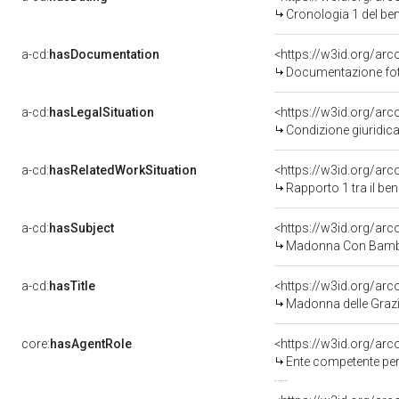
Cronologia 1 del b
a-cd:
hasDocumentation
<https://w3id.org/a
Documentazione foto
a-cd:
hasLegalSituation
<https://w3id.org/arc
Condizione giuridica
a-cd:
hasRelatedWorkSituation
<https://w3id.org/ar
Rapporto 1 tra il be
a-cd:
hasSubject
<https://w3id.org/a
Madonna Con Bambi
a-cd:
hasTitle
<https://w3id.org/ar
Madonna delle Graz
core:
hasAgentRole
<https://w3id.org/ar
Ente competente per 