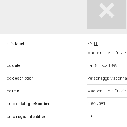
rdfs:
label
EN
IT
Madonna delle Grazie,
dc:
date
ca 1850-ca 1899
dc:
description
Personaggi: Madonna;
dc:
title
Madonna delle Grazie
00627081
arco:
catalogueNumber
09
arco:
regionIdentifier