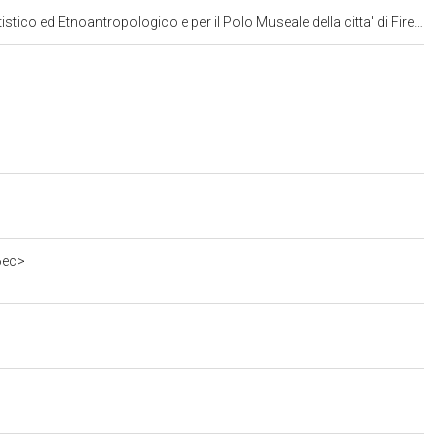
co ed Etnoantropologico e per il Polo Museale della citta' di Firenze
6ec>