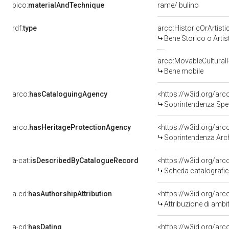
pico:
materialAndTechnique
rame/ bulino
rdf:
type
arco:HistoricOrArtisti
Bene Storico o Artis
arco:MovableCultural
Bene mobile
arco:
hasCataloguingAgency
<https://w3id.org/a
Soprintendenza Speci
arco:
hasHeritageProtectionAgency
<https://w3id.org/a
Soprintendenza Arche
a-cat:
isDescribedByCatalogueRecord
<https://w3id.org/a
Scheda catalografi
a-cd:
hasAuthorshipAttribution
<https://w3id.org/arc
Attribuzione di ambi
a-cd:
hasDating
<https://w3id.org/ar