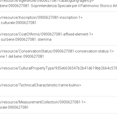
co/resource/AgentRole/0900627081-cataloguing-agency>
bene 0900627081: Soprintendenza Speciale per il Patrimonio Storico Artisti
o/resource/Inscription/0900627081-inscription-1>
ne culturale 0900627081
co/resource/CoatOfArms/0900627081-affixed-element-1>
 sul bene 0900627081: stemma
co/resource/ConservationStatus/0900627081-conservation-status-1>
one 1 del bene: 0900627081
rco/resource/CulturalPropertyType/935e6636547b2b41d619bb2664c57
o/resource/TechnicalCharacteristic/rame-bulino>
co/resource/MeasurementCollection/0900627081-1>
turale 0900627081