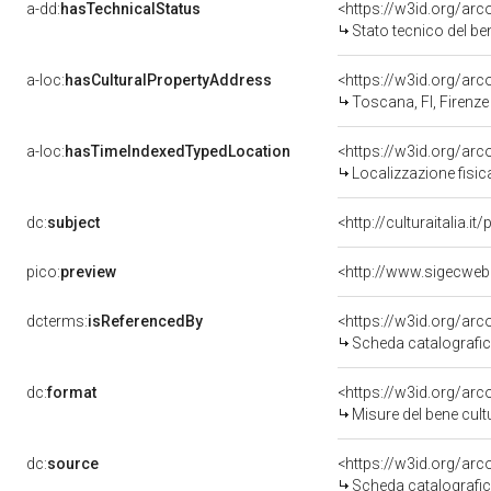
a-dd:
hasTechnicalStatus
<https://w3id.org/ar
Stato tecnico del b
a-loc:
hasCulturalPropertyAddress
<https://w3id.org/a
Toscana, FI, Firenze
a-loc:
hasTimeIndexedTypedLocation
<https://w3id.org/ar
Localizzazione fisic
dc:
subject
<http://culturaitalia.
pico:
preview
<http://www.sigecweb
dcterms:
isReferencedBy
<https://w3id.org/a
Scheda catalografi
dc:
format
<https://w3id.org/ar
Misure del bene cul
dc:
source
<https://w3id.org/a
Scheda catalografi