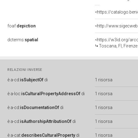
<https://catalogo.beni
foaf:
depiction
<http://www.sigecweb
dcterms:
spatial
<https://w3id.org/a
Toscana, FI, Firenze
RELAZIONI INVERSE
è
a-cd:
isSubjectOf
di
1 risorsa
è
a-loc:
isCulturalPropertyAddressOf
di
1 risorsa
è
a-cd:
isDocumentationOf
di
1 risorsa
è
a-cd:
isAuthorshipAttributionOf
di
1 risorsa
è
a-cat:
describesCulturalProperty
di
1 risorsa