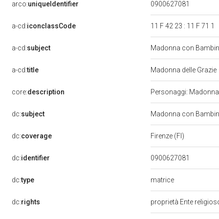
arco:
uniqueIdentifier
0900627081
a-cd:
iconclassCode
11 F 42 23 : 11 F 71 1
a-cd:
subject
Madonna con Bambino
a-cd:
title
Madonna delle Grazie
core:
description
Personaggi: Madonna;
dc:
subject
Madonna con Bambino 
dc:
coverage
Firenze (FI)
dc:
identifier
0900627081
matrice
dc:
type
dc:
rights
proprietà Ente religio