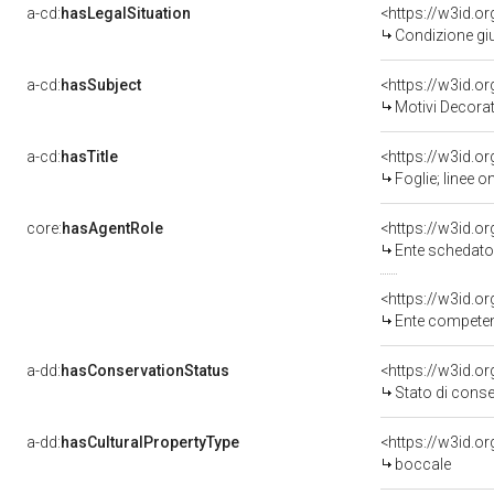
a-cd:
hasLegalSituation
<https://w3id.or
Condizione giu
a-cd:
hasSubject
<https://w3id.
Motivi Decorat
a-cd:
hasTitle
<https://w3id.o
Foglie; linee 
core:
hasAgentRole
<https://w3id.
Ente schedator
<https://w3id.o
Ente competen
a-dd:
hasConservationStatus
<https://w3id.o
Stato di cons
a-dd:
hasCulturalPropertyType
<https://w3id.
boccale