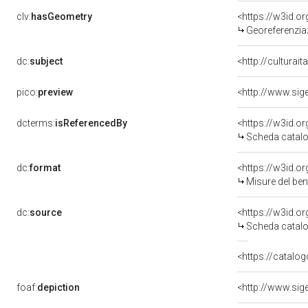
clv:
hasGeometry
<https://w3id.
Georeferenzia
dc:
subject
<http://culturai
pico:
preview
<http://www.sig
dcterms:
isReferencedBy
<https://w3id.
Scheda catalo
dc:
format
<https://w3id.
Misure del be
dc:
source
<https://w3id.
Scheda catalo
<https://catalog
foaf:
depiction
<http://www.sig