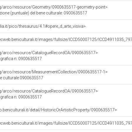
org/arco/resource/Geometry/0900635517-geometry-point>
zione (puntuale) del bene culturale: 0900635517
talia.it/pico/thesaurus/4.1#opere_d_arte_visiva>
ecweb.beniculturali.it/images/fullsize/ICCD50007125/ICCD4911035_79
org/arco/resource/CatalogueRecordOA/0900635517>
grafica n: 0900635517
org/arco/resource/MeasurementCollection/0900635517-1>
ne culturale 0900635517
org/arco/resource/CatalogueRecordOA/0900635517>
grafica n: 0900635517
o.beniculturali.it/detail/HistoricOrArtisticProperty/0900635517>
ecweb.beniculturali.it/images/fullsize/ICCD50007125/ICCD4911035_79