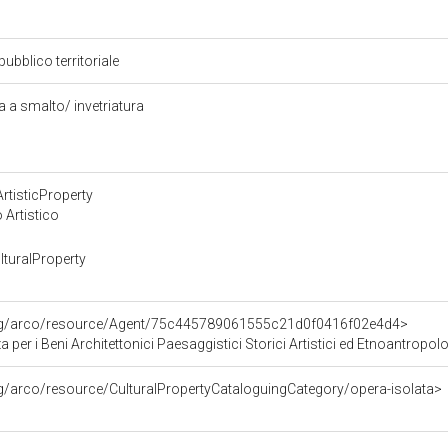
pubblico territoriale
a a smalto/ invetriatura
rtisticProperty
 Artistico
turalProperty
org/arco/resource/Agent/75c445789061555c21d0f0416f02e4d4>
 per i Beni Architettonici Paesaggistici Storici Artistici ed Etnoantropolo
rg/arco/resource/CulturalPropertyCataloguingCategory/opera-isolata>