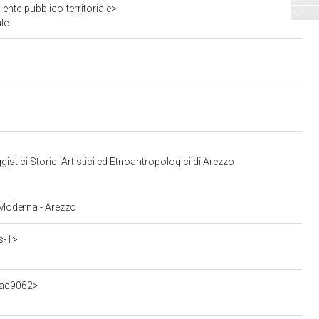
nte-pubblico-territoriale>
le
stici Storici Artistici ed Etnoantropologici di Arezzo
 Moderna - Arezzo
s-1>
bac9062>