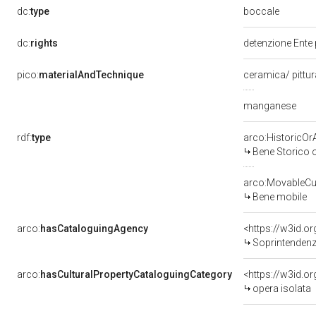
boccale
dc:
type
dc:
rights
detenzione Ente 
pico:
materialAndTechnique
ceramica/ pittur
manganese
rdf:
type
arco:HistoricOrA
Bene Storico o
arco:MovableCul
Bene mobile
arco:
hasCataloguingAgency
<https://w3id.
Soprintendenza
arco:
hasCulturalPropertyCataloguingCategory
<https://w3id.o
opera isolata