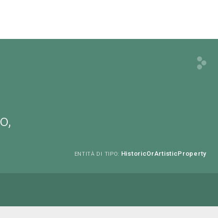
e
o,
HistoricOrArtisticProperty
ENTITÀ DI TIPO: