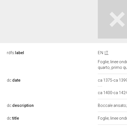
rdfs:
label
EN
IT
Foglie; linee ond
quarto, primo qu
dc:
date
ca 1375-ca 139
ca 1400-ca 142
dc:
description
Boccale ansato;
dc:
title
Foglie; linee ond