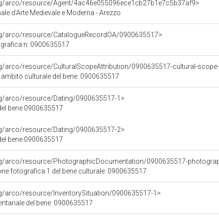
org/arco/resource/Agent/4ac46e055096ece1cb27b1e7c5b37af9>
le d'Arte Medievale e Moderna - Arezzo
org/arco/resource/CatalogueRecordOA/0900635517>
grafica n: 0900635517
rg/arco/resource/CulturalScopeAttribution/0900635517-cultural-scope-a
i ambito culturale del bene: 0900635517
org/arco/resource/Dating/0900635517-1>
del bene 0900635517
org/arco/resource/Dating/0900635517-2>
del bene 0900635517
org/arco/resource/PhotographicDocumentation/0900635517-photogra
e fotografica 1 del bene culturale: 0900635517
rg/arco/resource/InventorySituation/0900635517-1>
entariale del bene: 0900635517