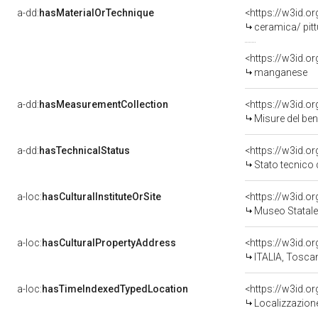
a-dd:
hasMaterialOrTechnique
<https://w3id.o
ceramica/ pitt
<https://w3id.o
manganese
a-dd:
hasMeasurementCollection
<https://w3id.
Misure del be
a-dd:
hasTechnicalStatus
<https://w3id.o
Stato tecnico
a-loc:
hasCulturalInstituteOrSite
<https://w3id.
Museo Statale
a-loc:
hasCulturalPropertyAddress
<https://w3id.
ITALIA, Tosca
a-loc:
hasTimeIndexedTypedLocation
<https://w3id.
Localizzazione