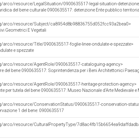
g/arco/resource/LegalSituation/0900635517-legal-situation-detenzione-e
ridica del bene culturale 0900635517: detenzione Ente pubblico territoria
org/arco/resource/Subject/ca8954d8b98836755d052fcc93a2bea0>
ivi Geometrici E Vegetali
rg/arco/resource/Title/0900635517-foglie-linee-ondulate-e-spezzate>
ondulate e spezzate
org/arco/resource/AgentRole/0900635517-cataloguing-agency>
e del bene 0900635517: Soprintendenza per i Beni Architettonici Paesaggi
rg/arco/resource/AgentRole/0900635517-heritage-protection-agency>
te per tutela del bene 0900635517: Museo Nazionale d'Arte Medievale e
rg/arco/resource/ConservationStatus/0900635517-conservation-statu
ervazione 1 del bene: 0900635517
org/arco/resource/CulturalPropertyType/7d8ac4fb15b6654ea9daffdad