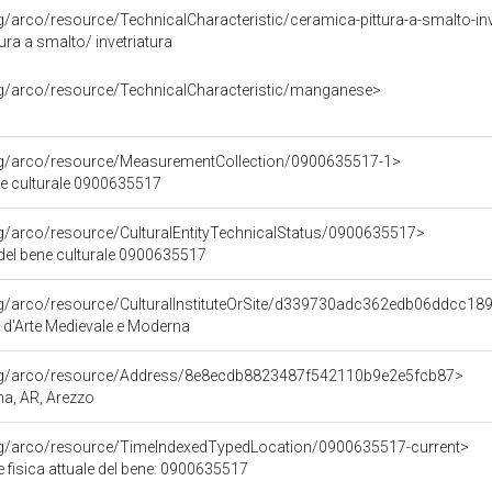
rg/arco/resource/TechnicalCharacteristic/ceramica-pittura-a-smalto-inv
ura a smalto/ invetriatura
rg/arco/resource/TechnicalCharacteristic/manganese>
org/arco/resource/MeasurementCollection/0900635517-1>
ne culturale 0900635517
rg/arco/resource/CulturalEntityTechnicalStatus/0900635517>
 del bene culturale 0900635517
org/arco/resource/CulturalInstituteOrSite/d339730adc362edb06ddcc1
 d'Arte Medievale e Moderna
org/arco/resource/Address/8e8ecdb8823487f542110b9e2e5fcb87>
na, AR, Arezzo
org/arco/resource/TimeIndexedTypedLocation/0900635517-current>
 fisica attuale del bene: 0900635517