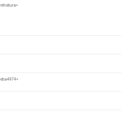
etriatura>
89eba4974>