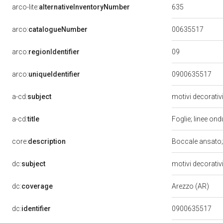
635
arco-lite:
alternativeInventoryNumber
00635517
arco:
catalogueNumber
09
arco:
regionIdentifier
arco:
uniqueIdentifier
0900635517
a-cd:
subject
motivi decorativ
a-cd:
title
Foglie; linee on
core:
description
Boccale ansato;
dc:
subject
motivi decorativi
dc:
coverage
Arezzo (AR)
dc:
identifier
0900635517