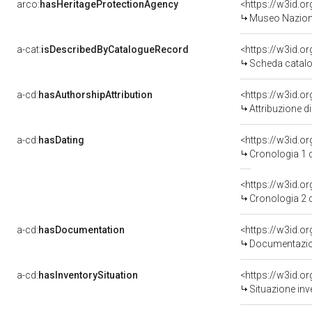
arco:
hasHeritageProtectionAgency
<https://w3id.
Museo Naziona
a-cat:
isDescribedByCatalogueRecord
<https://w3id.
Scheda catalo
a-cd:
hasAuthorshipAttribution
<https://w3id.o
Attribuzione d
a-cd:
hasDating
<https://w3id.
Cronologia 1 
<https://w3id.
Cronologia 2 
a-cd:
hasDocumentation
<https://w3id.
Documentazion
a-cd:
hasInventorySituation
<https://w3id.o
Situazione inv