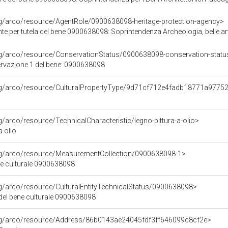
rg/arco/resource/AgentRole/0900638098-heritage-protection-agency>
e per tutela del bene 0900638098: Soprintendenza Archeologia, belle art
rg/arco/resource/ConservationStatus/0900638098-conservation-statu
ervazione 1 del bene: 0900638098
org/arco/resource/CulturalPropertyType/9d71cf712e4fadb18771a9775
g/arco/resource/TechnicalCharacteristic/legno-pittura-a-olio>
a olio
org/arco/resource/MeasurementCollection/0900638098-1>
ne culturale 0900638098
rg/arco/resource/CulturalEntityTechnicalStatus/0900638098>
 del bene culturale 0900638098
org/arco/resource/Address/86b0143ae24045fdf3ff646099c8cf2e>