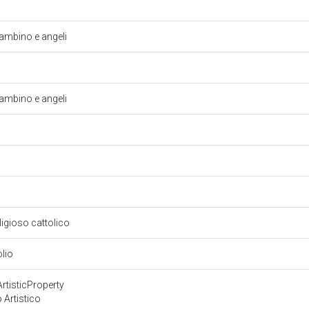
mbino e angeli
mbino e angeli
eligioso cattolico
olio
rtisticProperty
 Artistico