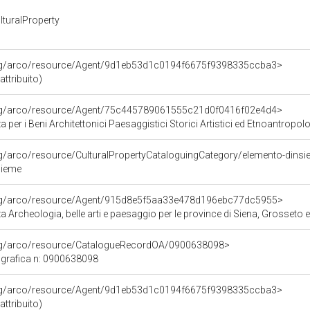
turalProperty
org/arco/resource/Agent/9d1eb53d1c0194f6675f9398335ccba3>
attribuito)
org/arco/resource/Agent/75c445789061555c21d0f0416f02e4d4>
 per i Beni Architettonici Paesaggistici Storici Artistici ed Etnoantropolo
rg/arco/resource/CulturalPropertyCataloguingCategory/elemento-dins
sieme
org/arco/resource/Agent/915d8e5f5aa33e478d196ebc77dc5955>
 Archeologia, belle arti e paesaggio per le province di Siena, Grosseto 
org/arco/resource/CatalogueRecordOA/0900638098>
grafica n: 0900638098
org/arco/resource/Agent/9d1eb53d1c0194f6675f9398335ccba3>
attribuito)