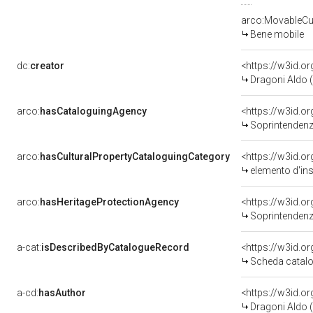
arco:MovableCul
Bene mobile
dc:
creator
<https://w3id.
Dragoni Aldo (
arco:
hasCataloguingAgency
<https://w3id.
Soprintendenza
arco:
hasCulturalPropertyCataloguingCategory
<https://w3id.o
elemento d'in
arco:
hasHeritageProtectionAgency
<https://w3id.
Soprintendenza
a-cat:
isDescribedByCatalogueRecord
<https://w3id.
Scheda catalo
a-cd:
hasAuthor
<https://w3id.
Dragoni Aldo (