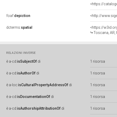
<https://catalog
foaf:
depiction
<http://www.sig
dcterms:
spatial
<https://w3id.
Toscana, AR, 
RELAZIONI INVERSE
è
a-cd:
isSubjectOf
di
1 risorsa
è
a-cd:
isAuthorOf
di
1 risorsa
è
a-loc:
isCulturalPropertyAddressOf
di
1 risorsa
è
a-cd:
isDocumentationOf
di
1 risorsa
è
a-cd:
isAuthorshipAttributionOf
di
1 risorsa