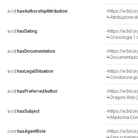
a-cd:
hasAuthorshipAttribution
<https://w3id.o
Attribuzione d
a-cd:
hasDating
<https://w3id.
Cronologia 1 
a-cd:
hasDocumentation
<https://w3id.
Documentazion
a-cd:
hasLegalSituation
<https://w3id.or
Condizione giu
a-cd:
hasPreferredAuthor
<https://w3id.
Dragoni Aldo (
a-cd:
hasSubject
<https://w3id.
Madonna Con 
core:
hasAgentRole
<https://w3id.
Ente schedator