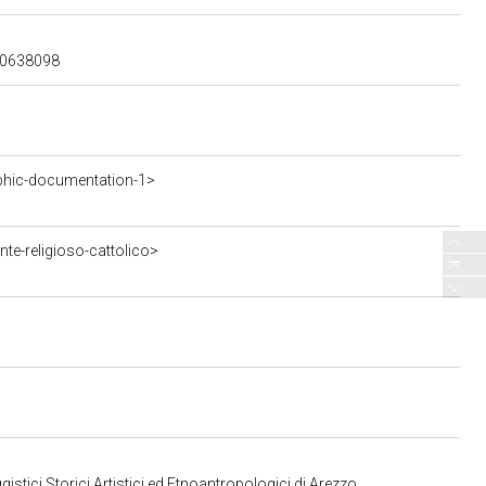
900638098
phic-documentation-1>
te-religioso-cattolico>
stici Storici Artistici ed Etnoantropologici di Arezzo