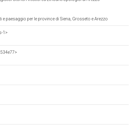
i e paesaggio per le province di Siena, Grosseto e Arezzo
s-1>
2534e77>