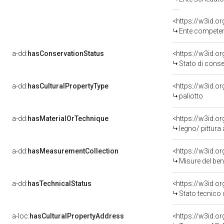
<https://w3id.o
Ente competent
a-dd:
hasConservationStatus
<https://w3id.o
Stato di cons
a-dd:
hasCulturalPropertyType
<https://w3id.
paliotto
a-dd:
hasMaterialOrTechnique
<https://w3id.or
legno/ pittura 
a-dd:
hasMeasurementCollection
<https://w3id.
Misure del be
a-dd:
hasTechnicalStatus
<https://w3id.o
Stato tecnico
a-loc:
hasCulturalPropertyAddress
<https://w3id.