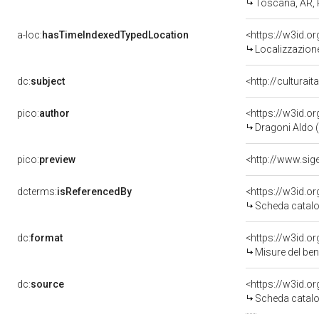
Toscana, AR, 
a-loc:
hasTimeIndexedTypedLocation
<https://w3id.
Localizzazione
dc:
subject
<http://culturai
pico:
author
<https://w3id.
Dragoni Aldo (
pico:
preview
<http://www.sig
dcterms:
isReferencedBy
<https://w3id.
Scheda catalo
dc:
format
<https://w3id.
Misure del be
dc:
source
<https://w3id.
Scheda catalo