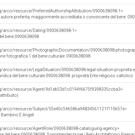
rg/arco/resource/PreferredAuthorshipAttribution/0900638098-1>
i autore preferita, maggiormente accreditata o convincente del bene: 0
org/arco/resource/Dating/0900638098-1>
del bene 0900638098
org/arco/resource/PhotographicDocumentation/0900638098-photogra
e fotografica 1 del bene culturale: 0900638098
g/arco/resource/LegalSituation/0900638098-legal-situation-proprieta-en
ridica del bene culturale 0900638098: proprietà Ente religioso cattolico
org/arco/resource/Agent/9d1eb53d1c0194f6675f9398335ccba3>
attribuito)
org/arco/resource/Subject/55e40c546586a94834561121f110657e>
Bambino E Angeli
org/arco/resource/AgentRole/0900638098-cataloguing-agency>
e del bene 0900638098: Soprintendenza per i Beni Architettonici Paesaggi