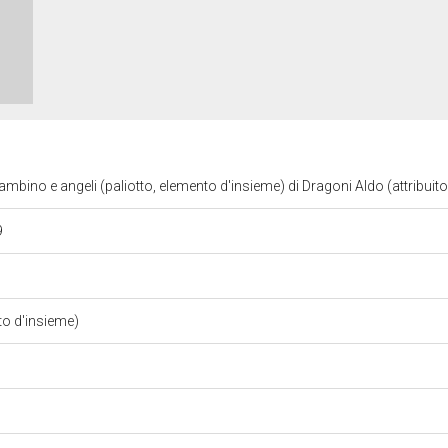
ino e angeli (paliotto, elemento d'insieme) di Dragoni Aldo (attribuit
9
to d'insieme)