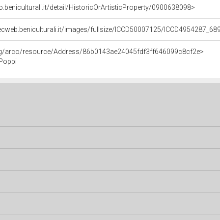
o.beniculturali.it/detail/HistoricOrArtisticProperty/0900638098>
ecweb.beniculturali.it/images/fullsize/ICCD50007125/ICCD4954287_68
org/arco/resource/Address/86b0143ae24045fdf3ff646099c8cf2e>
Poppi