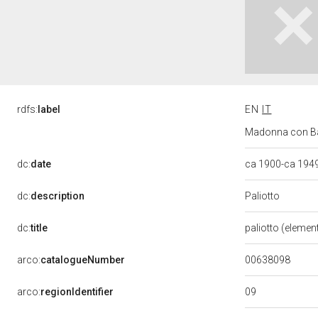
rdfs:
label
EN
IT
Madonna con Bamb
dc:
date
ca 1900-ca 194
Paliotto
dc:
description
dc:
title
paliotto (elemen
00638098
arco:
catalogueNumber
09
arco:
regionIdentifier