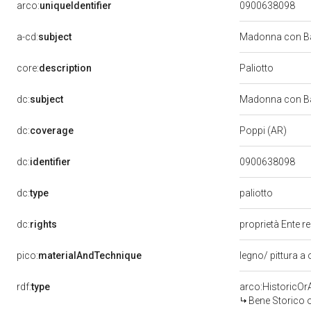
arco:
uniqueIdentifier
0900638098
a-cd:
subject
Madonna con Ba
Paliotto
core:
description
dc:
subject
Madonna con Ba
dc:
coverage
Poppi (AR)
dc:
identifier
0900638098
paliotto
dc:
type
dc:
rights
proprietà Ente r
pico:
materialAndTechnique
legno/ pittura a 
rdf:
type
arco:HistoricOrA
Bene Storico o