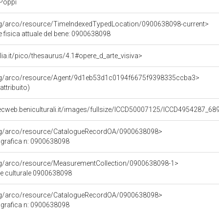
Poppi
org/arco/resource/TimeIndexedTypedLocation/0900638098-current>
 fisica attuale del bene: 0900638098
talia.it/pico/thesaurus/4.1#opere_d_arte_visiva>
org/arco/resource/Agent/9d1eb53d1c0194f6675f9398335ccba3>
attribuito)
ecweb.beniculturali.it/images/fullsize/ICCD50007125/ICCD4954287_68
org/arco/resource/CatalogueRecordOA/0900638098>
grafica n: 0900638098
org/arco/resource/MeasurementCollection/0900638098-1>
ne culturale 0900638098
org/arco/resource/CatalogueRecordOA/0900638098>
grafica n: 0900638098