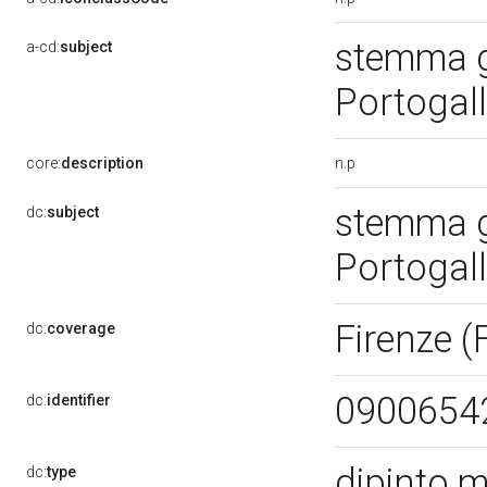
stemma ge
a-cd:
subject
Portogall
n.p
core:
description
stemma ge
dc:
subject
Portogall
Firenze (
dc:
coverage
0900654
dc:
identifier
dipinto 
dc:
type