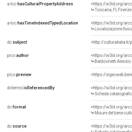
a-loc:
hasCulturalPropertyAddress
<https://w3id.org/a
Toscana, FI, Firenze
a-loc:
hasTimeIndexedTypedLocation
<https://w3id.org/ar
Localizzazione fisic
dc:
subject
<http://culturaitalia.
pico:
author
<https://w3id.org/a
Baldovinetti Alessio
pico:
preview
<https://sigecweb.ben
dcterms:
isReferencedBy
<https://w3id.org/a
Scheda catalografi
dc:
format
<https://w3id.org/ar
Misure del bene cul
dc:
source
<https://w3id.org/a