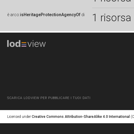
1 risorsa
è
arco:
isHeritageProtectionAgencyOf
di
SCARICA LODVIEW PER PUBBLICARE I TUOI DATI
Licensed under
Creative Commons Attribution-ShareAlike 4.0 International
(C