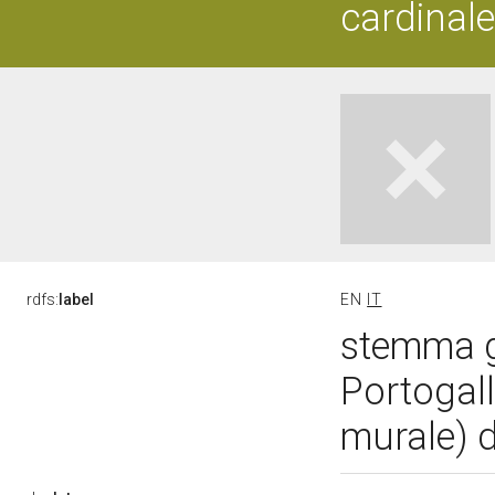
cardinale
rdfs:
label
EN
IT
stemma ge
Portogall
murale) d