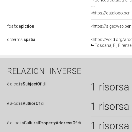
Scheda catalografi
<https://catalogo.beni
foaf:
depiction
<https://sigecweb.ben
dcterms:
spatial
<https://w3id.org/a
Toscana, FI, Firenze
RELAZIONI INVERSE
1 risorsa
è
a-cd:
isSubjectOf
di
1 risorsa
è
a-cd:
isAuthorOf
di
1 risorsa
è
a-loc:
isCulturalPropertyAddressOf
di