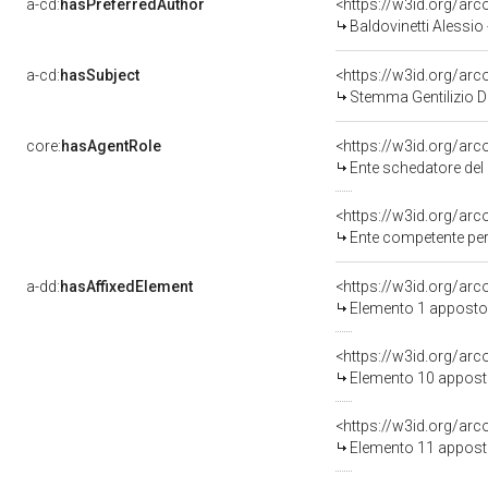
a-cd:
hasPreferredAuthor
<https://w3id.org/a
Baldovinetti Alessio
a-cd:
hasSubject
<https://w3id.org/a
Stemma Gentilizio De
core:
hasAgentRole
<https://w3id.org/ar
Ente schedatore del bene 09006542
<https://w3id.org/ar
Ente competente per tutela del b
a-dd:
hasAffixedElement
<https://w3id.org/ar
Elemento 1 apposto
<https://w3id.org/ar
Elemento 10 appost
<https://w3id.org/ar
Elemento 11 appost