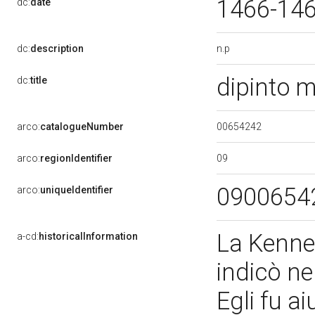
1466-14
dc:
date
n.p
dc:
description
dipinto 
dc:
title
00654242
arco:
catalogueNumber
09
arco:
regionIdentifier
0900654
arco:
uniqueIdentifier
La Kenned
a-cd:
historicalInformation
indicò nel
Egli fu a