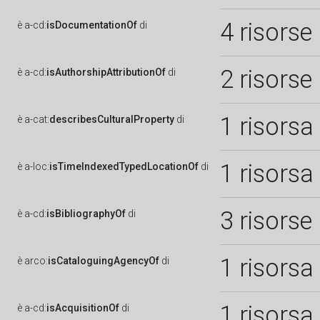
4 risorse
è
a-cd:
isDocumentationOf
di
2 risorse
è
a-cd:
isAuthorshipAttributionOf
di
1 risorsa
è
a-cat:
describesCulturalProperty
di
1 risorsa
è
a-loc:
isTimeIndexedTypedLocationOf
di
3 risorse
è
a-cd:
isBibliographyOf
di
1 risorsa
è
arco:
isCataloguingAgencyOf
di
1 risorsa
è
a-cd:
isAcquisitionOf
di