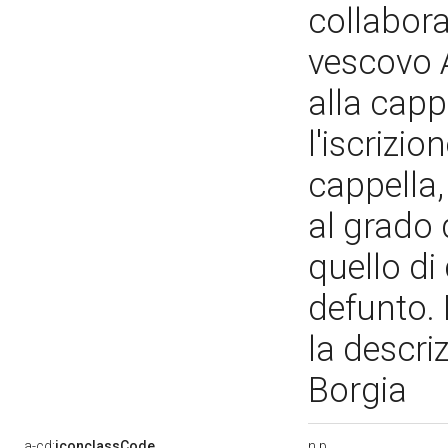
collabora
vescovo A
alla capp
l'iscrizio
cappella,
al grado 
quello di
defunto. 
la descri
Borgia
n.p
a-cd:
iconclassCode