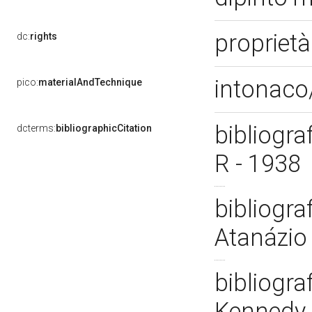
propriet
dc:
rights
intonaco
pico:
materialAndTechnique
bibliogr
dcterms:
bibliographicCitation
R - 1938
bibliogra
Atanázio
bibliograf
Kennedy 