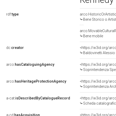
rdf:
type
arco:HistoricOrArtisti
Bene Storico o Artis
arco:MovableCultural
Bene mobile
dc:
creator
<https://w3id.org/a
Baldovinetti Alessio
arco:
hasCataloguingAgency
<https://w3id.org/a
Soprintendenza Speciale p
arco:
hasHeritageProtectionAgency
<https://w3id.org/a
Soprintendenza Archeol
a-cat:
isDescribedByCatalogueRecord
<https://w3id.org/a
Scheda catalografi
a-cd:
hasAcquisition
<https://w3id.org/ar