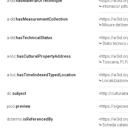
a-dd:
hasMaterialOrTechnique
<https://w3id.o
intonaco/ pitt
a-dd:
hasMeasurementCollection
<https://w3id.
Misure del be
a-dd:
hasTechnicalStatus
<https://w3id.o
Stato tecnico
a-loc:
hasCulturalPropertyAddress
<https://w3id.
Toscana, FI, F
a-loc:
hasTimeIndexedTypedLocation
<https://w3id.
Localizzazione
dc:
subject
<http://culturai
pico:
preview
<https://sigecw
dcterms:
isReferencedBy
<https://w3id.
Scheda catalo