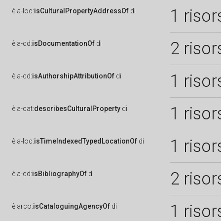
1 risor
è
a-loc:
isCulturalPropertyAddressOf
di
2 risor
è
a-cd:
isDocumentationOf
di
1 risor
è
a-cd:
isAuthorshipAttributionOf
di
1 risor
è
a-cat:
describesCulturalProperty
di
1 risor
è
a-loc:
isTimeIndexedTypedLocationOf
di
2 risor
è
a-cd:
isBibliographyOf
di
1 risor
è
arco:
isCataloguingAgencyOf
di