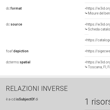
dc:
format
<https://w3id.
Misure del be
dc:
source
<https://w3id.
Scheda catalo
<https://catalog
foaf:
depiction
<https://sigecw
dcterms:
spatial
<https://w3id.
Toscana, FI, F
RELAZIONI INVERSE
1 risor
è
a-cd:
isSubjectOf
di