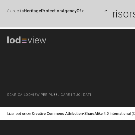
1 risor
è
arco:
isHeritageProtectionAgencyOf
di
SCARICA LODVIEW PER PUBBLICARE I TUOI DATI
Licensed under
Creative Commons Attribution-ShareAlike 4.0 International
(C