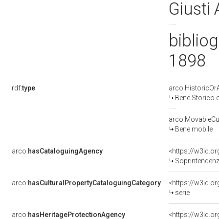
Giusti
bibliog
1898
rdf:
type
arco:HistoricOrA
Bene Storico o
arco:MovableCul
Bene mobile
arco:
hasCataloguingAgency
<https://w3id.
Soprintendenza Spec
arco:
hasCulturalPropertyCataloguingCategory
<https://w3id.o
serie
arco:
hasHeritageProtectionAgency
<https://w3id.