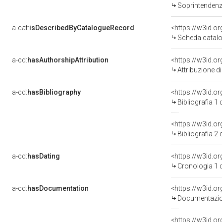
Soprintendenza Ar
a-cat:
isDescribedByCatalogueRecord
<https://w3id.
Scheda catalo
a-cd:
hasAuthorshipAttribution
Attribuzione d
a-cd:
hasBibliography
<https://w3id.o
Bibliografia 1
<https://w3id.o
Bibliografia 2
a-cd:
hasDating
<https://w3id.
Cronologia 1 
a-cd:
hasDocumentation
Documentazion