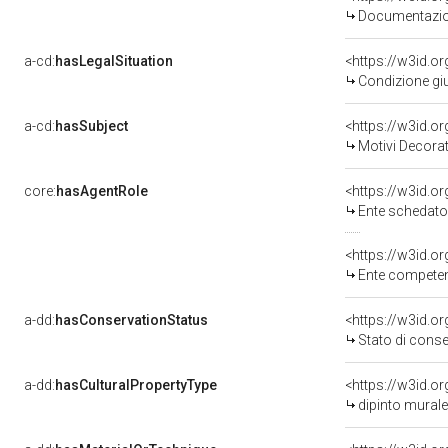
Documentazion
a-cd:
hasLegalSituation
<https://w3id.o
Condizione giu
a-cd:
hasSubject
<https://w3id.
Motivi Decorat
core:
hasAgentRole
<https://w3id.
Ente schedatore del bene
<https://w3id.o
Ente competente per tute
a-dd:
hasConservationStatus
<https://w3id.o
Stato di cons
a-dd:
hasCulturalPropertyType
<https://w3id.
dipinto murale