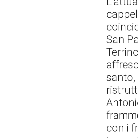
L'attua
cappell
coinci
San Pa
Terrin
affresc
santo, 
ristrut
Antonio
framme
con i f