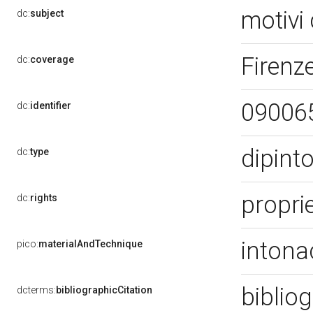
motivi 
dc:
subject
Firenze
dc:
coverage
09006
dc:
identifier
dipint
dc:
type
propri
dc:
rights
intona
pico:
materialAndTechnique
bibliog
dcterms:
bibliographicCitation