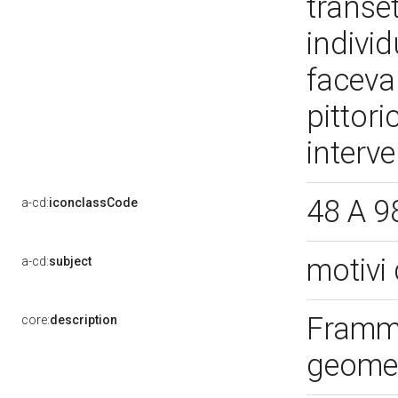
transet
individ
faceva
pittori
interve
48 A 9
a-cd:
iconclassCode
motivi 
a-cd:
subject
Framme
core:
description
geomet