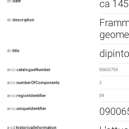
ca 14
dc:
date
Framme
dc:
description
geomet
dipint
dc:
title
00655759
arco:
catalogueNumber
2
arco:
numberOfComponents
09
arco:
regionIdentifier
09006
arco:
uniqueIdentifier
a-cd:
historicalInformation