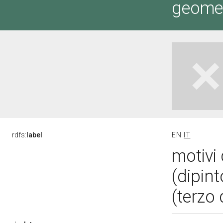
geometr
rdfs:
label
EN
IT
motivi 
(dipint
(terzo