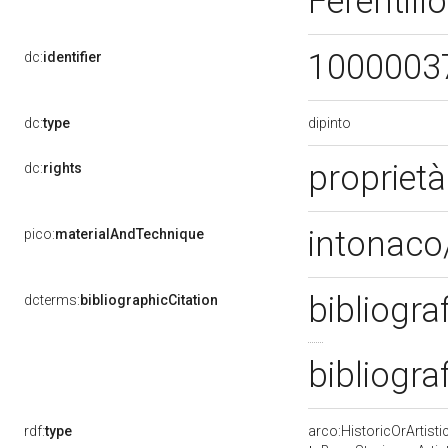
Ferentill
1000003
dc:
identifier
dipinto
dc:
type
propriet
dc:
rights
intonaco/
pico:
materialAndTechnique
bibliogra
dcterms:
bibliographicCitation
bibliogra
rdf:
type
arco:HistoricOrArtisti