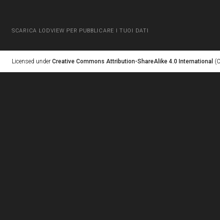
SCARICA LODVIEW PER PUBBLICARE I TUOI DATI
Licensed under
Creative Commons Attribution-ShareAlike 4.0 International
(C