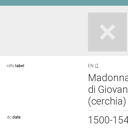
rdfs:
label
EN
IT
Madonna 
di Giovan
(cerchia)
1500-15
dc:
date