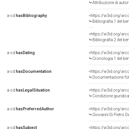
Attribuzione di aut
a-cd:
hasBibliography
<https://w3id.org/ar
Bibliografia 1 del b
<https://w3id.org/ar
Bibliografia 2 del b
a-cd:
hasDating
<https://w3id.org/ar
Cronologia 1 del b
a-cd:
hasDocumentation
Documentazione foto
a-cd:
hasLegalSituation
<https://w3id.org/arc
Condizione giuridica
a-cd:
hasPreferredAuthor
<https://w3id.org/a
Giovanni Di Pietro D
a-cd:
hasSubject
<https://w3id.org/a