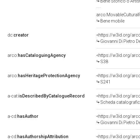
Bene Storico o Artis
arco:MovableCultural
Bene mobile
dc:
creator
<https://w3id.org/a
Giovanni Di Pietro D
arco:
hasCataloguingAgency
<https://w3id.org/a
S38
arco:
hasHeritageProtectionAgency
<https://w3id.org/a
S241
a-cat:
isDescribedByCatalogueRecord
<https://w3id.org/a
Scheda catalografi
a-cd:
hasAuthor
<https://w3id.org/a
Giovanni Di Pietro D
a-cd:
hasAuthorshipAttribution
<https://w3id.org/ar