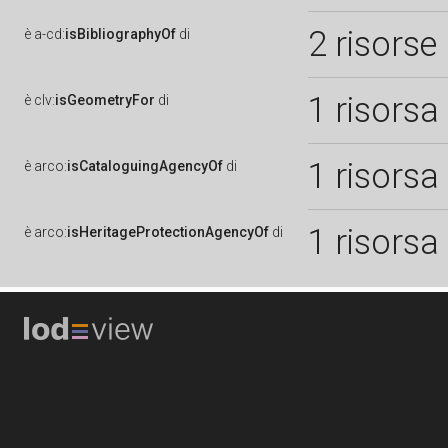
2 risorse
è
a-cd:
isBibliographyOf
di
1 risorsa
è
clv:
isGeometryFor
di
1 risorsa
è
arco:
isCataloguingAgencyOf
di
1 risorsa
è
arco:
isHeritageProtectionAgencyOf
di