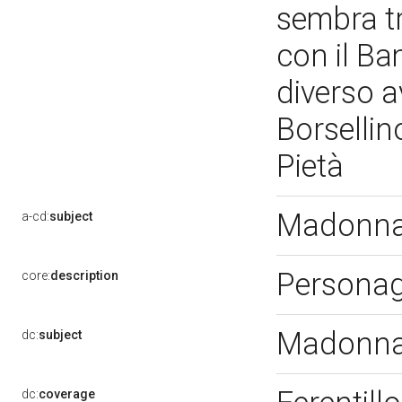
sembra tr
con il Bam
diverso a
Borsellin
Pietà
Madonna 
a-cd:
subject
Personag
core:
description
Madonna 
dc:
subject
dc:
coverage