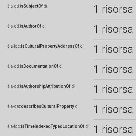
1 risorsa
è
a-cd:
isSubjectOf
di
1 risorsa
è
a-cd:
isAuthorOf
di
1 risorsa
è
a-loc:
isCulturalPropertyAddressOf
di
1 risorsa
è
a-cd:
isDocumentationOf
di
1 risorsa
è
a-cd:
isAuthorshipAttributionOf
di
1 risorsa
è
a-cat:
describesCulturalProperty
di
1 risorsa
è
a-loc:
isTimeIndexedTypedLocationOf
di