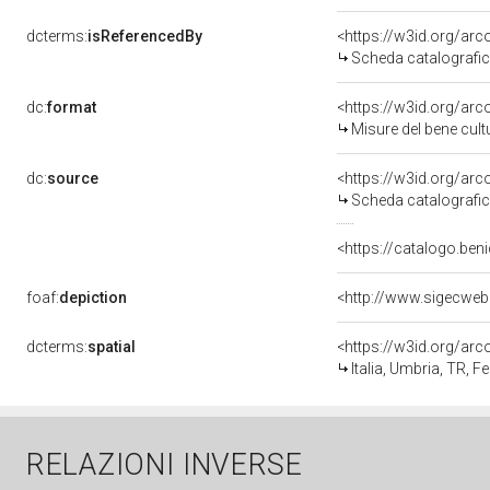
dcterms:
isReferencedBy
<https://w3id.org/a
Scheda catalografi
dc:
format
<https://w3id.org/ar
Misure del bene cul
dc:
source
<https://w3id.org/a
Scheda catalografi
<https://catalogo.beni
foaf:
depiction
<http://www.sigecweb
dcterms:
spatial
<https://w3id.org/a
Italia, Umbria, TR, Fe
RELAZIONI INVERSE