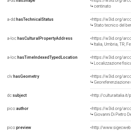
a-dd:
hasShape
<https://w3id.org/arc
centinato
a-dd:
hasTechnicalStatus
<https://w3id.org/ar
Stato tecnico del b
a-loc:
hasCulturalPropertyAddress
<https://w3id.org/a
Italia, Umbria, TR, Fe
a-loc:
hasTimeIndexedTypedLocation
<https://w3id.org/ar
Localizzazione fisic
clv:
hasGeometry
<https://w3id.org/ar
Georeferenziazione 
dc:
subject
<http://culturaitalia.
pico:
author
<https://w3id.org/a
Giovanni Di Pietro D
pico:
preview
<http://www.sigecweb