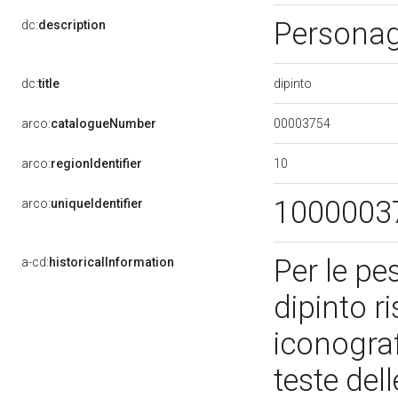
Personag
dc:
description
dipinto
dc:
title
00003754
arco:
catalogueNumber
10
arco:
regionIdentifier
1000003
arco:
uniqueIdentifier
Per le pes
a-cd:
historicalInformation
dipinto ris
iconograf
teste del