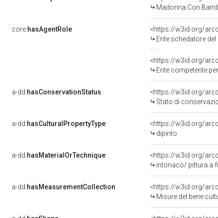
Madonna Con Bambi
core:
hasAgentRole
<https://w3id.org/ar
Ente schedatore del bene 100000375
<https://w3id.org/ar
Ente competente per tu
a-dd:
hasConservationStatus
<https://w3id.org/ar
Stato di conservazi
a-dd:
hasCulturalPropertyType
<https://w3id.org/a
dipinto
a-dd:
hasMaterialOrTechnique
<https://w3id.org/arc
intonaco/ pittura a 
a-dd:
hasMeasurementCollection
<https://w3id.org/ar
Misure del bene cul