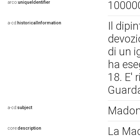
10000
arco:
uniqueIdentifier
Il dipi
a-cd:
historicalInformation
devozi
di un i
ha eseg
18. E' 
Guarda
Madon
a-cd:
subject
La Mad
core:
description