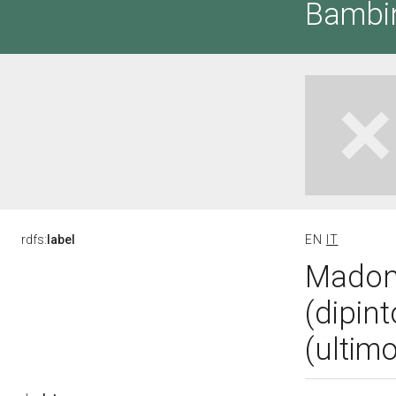
Bambin
rdfs:
label
EN
IT
Madon
(dipin
(ultim