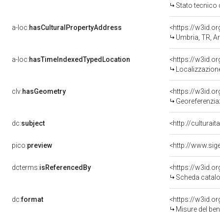
Stato tecnico
a-loc:
hasCulturalPropertyAddress
<https://w3id.
Umbria, TR, A
a-loc:
hasTimeIndexedTypedLocation
<https://w3id.
Localizzazione
clv:
hasGeometry
<https://w3id.
Georeferenzia
dc:
subject
<http://culturai
pico:
preview
dcterms:
isReferencedBy
<https://w3id.
Scheda catalo
dc:
format
<https://w3id.
Misure del be