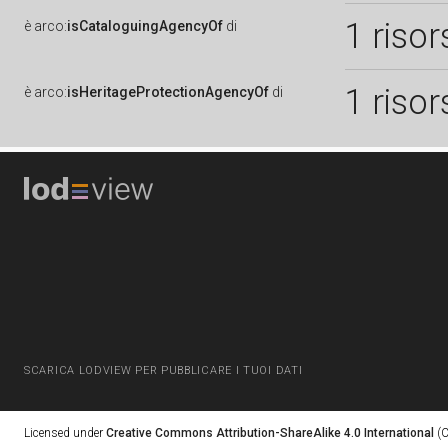
1 risor
è
arco:
isCataloguingAgencyOf
di
1 risor
è
arco:
isHeritageProtectionAgencyOf
di
SCARICA LODVIEW PER PUBBLICARE I TUOI DATI
Licensed under
Creative Commons Attribution-ShareAlike 4.0 International
(C