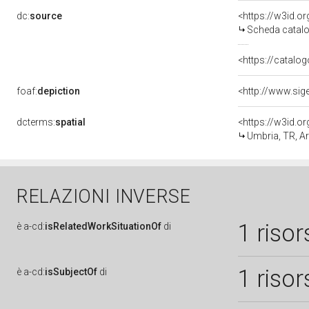
dc:
source
<https://w3id.
Scheda catalo
<https://catalog
foaf:
depiction
dcterms:
spatial
<https://w3id.
Umbria, TR, A
RELAZIONI INVERSE
1 risor
è
a-cd:
isRelatedWorkSituationOf
di
1 risor
è
a-cd:
isSubjectOf
di