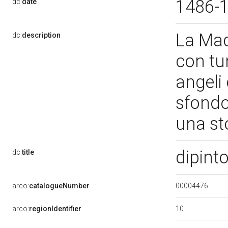
1486-
dc:
date
La Mad
dc:
description
con tu
angeli
sfondo
una st
dipint
dc:
title
00004476
arco:
catalogueNumber
10
arco:
regionIdentifier