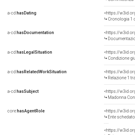
a-cd:
hasDating
<https://w3id.
Cronologia 1 
a-cd:
hasDocumentation
Documentazion
a-cd:
hasLegalSituation
Condizione giu
a-cd:
hasRelatedWorkSituation
Relazione 1 tr
a-cd:
hasSubject
<https://w3id.
Madonna Con 
core:
hasAgentRole
<https://w3id.
Ente schedatore del bene 
<https://w3id.o