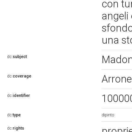
con tu
angeli
sfondo
una st
Madon
dc:
subject
Arrone
dc:
coverage
10000
dc:
identifier
dipinto
dc:
type
proprie
dc:
rights