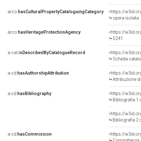
arco:
hasCulturalPropertyCataloguingCategory
<https://w3id.o
opera isolata
arco:
hasHeritageProtectionAgency
<https://w3id.
S241
a-cat:
isDescribedByCatalogueRecord
<https://w3id.
Scheda catalo
a-cd:
hasAuthorshipAttribution
Attribuzione d
a-cd:
hasBibliography
<https://w3id.o
Bibliografia 1
<https://w3id.o
Bibliografia 2
a-cd:
hasCommission
<https://w3id.
Committenza 