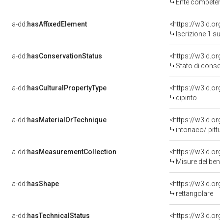
Ente competente 
a-dd:
hasAffixedElement
<https://w3id.o
Iscrizione 1 s
a-dd:
hasConservationStatus
<https://w3id.o
Stato di cons
a-dd:
hasCulturalPropertyType
<https://w3id.
dipinto
a-dd:
hasMaterialOrTechnique
<https://w3id.o
intonaco/ pitt
a-dd:
hasMeasurementCollection
<https://w3id.
Misure del be
a-dd:
hasShape
<https://w3id.o
rettangolare
a-dd:
hasTechnicalStatus
<https://w3id.o