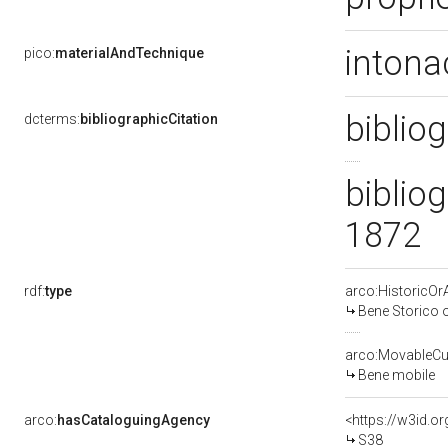
intona
pico:
materialAndTechnique
bibliog
dcterms:
bibliographicCitation
biblio
1872
rdf:
type
arco:HistoricOrA
Bene Storico o
arco:MovableCul
Bene mobile
arco:
hasCataloguingAgency
<https://w3id.
S38