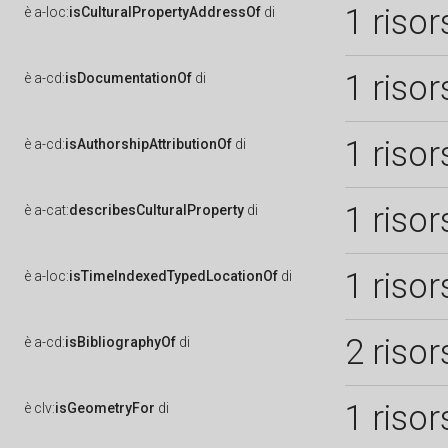
1 risor
è
a-loc:
isCulturalPropertyAddressOf
di
1 risor
è
a-cd:
isDocumentationOf
di
1 risor
è
a-cd:
isAuthorshipAttributionOf
di
1 risor
è
a-cat:
describesCulturalProperty
di
1 risor
è
a-loc:
isTimeIndexedTypedLocationOf
di
2 risor
è
a-cd:
isBibliographyOf
di
1 risor
è
clv:
isGeometryFor
di