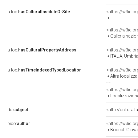
a-loc:
hasCulturalInstituteOrSite
<https://w3id.o
<https://w3id.o
Galleria nazio
a-loc:
hasCulturalPropertyAddress
<https://w3id.
ITALIA, Umbri
a-loc:
hasTimeIndexedTypedLocation
<https://w3id.o
Altra localizz
<https://w3id.
Localizzazione
dc:
subject
<http://culturai
pico:
author
<https://w3id.
Boccati Giovan