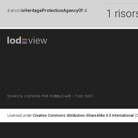
1 risor
è
arco:
isHeritageProtectionAgencyOf
di
SCARICA LODVIEW PER PUBBLICARE I TUOI DATI
Licensed under
Creative Commons Attribution-ShareAlike 4.0 International
(C