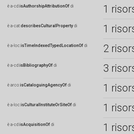
1 risor
è
a-cd:
isAuthorshipAttributionOf
di
1 risor
è
a-cat:
describesCulturalProperty
di
2 risor
è
a-loc:
isTimeIndexedTypedLocationOf
di
3 risor
è
a-cd:
isBibliographyOf
di
1 risor
è
arco:
isCataloguingAgencyOf
di
1 risor
è
a-loc:
isCulturalInstituteOrSiteOf
di
1 risor
è
a-cd:
isAcquisitionOf
di