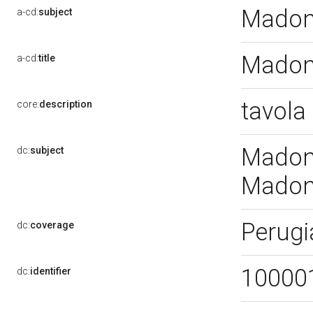
Madon
a-cd:
subject
Madonn
a-cd:
title
tavola
core:
description
Madonn
dc:
subject
Madonn
Perugi
dc:
coverage
10000
dc:
identifier