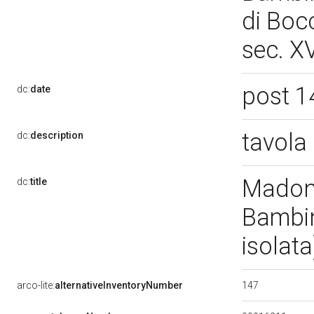
di Bocc
sec. X
post 1
dc:
date
tavola
dc:
description
Madonn
dc:
title
Bambin
isolat
147
arco-lite:
alternativeInventoryNumber