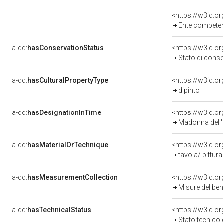
<https://w3id.o
Ente competent
a-dd:
hasConservationStatus
<https://w3id.o
Stato di cons
a-dd:
hasCulturalPropertyType
<https://w3id.
dipinto
a-dd:
hasDesignationInTime
<https://w3id.
Madonna dell'
a-dd:
hasMaterialOrTechnique
<https://w3id.o
tavola/ pittur
a-dd:
hasMeasurementCollection
<https://w3id.
Misure del be
a-dd:
hasTechnicalStatus
<https://w3id.o
Stato tecnico