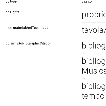
dipinto
dc:
type
proprie
dc:
rights
tavola
pico:
materialAndTechnique
bibliog
dcterms:
bibliographicCitation
bibliog
Musica
bibliog
tempo