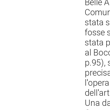
Belle 
Comune.
stata s
fosse 
stata p
al Bocc
p.95),
precis
l'oper
dell'ar
Una da