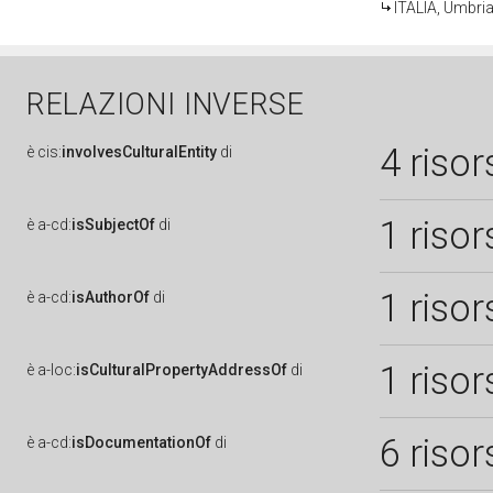
ITALIA, Umbri
RELAZIONI INVERSE
4 risor
è
cis:
involvesCulturalEntity
di
1 risor
è
a-cd:
isSubjectOf
di
1 risor
è
a-cd:
isAuthorOf
di
1 risor
è
a-loc:
isCulturalPropertyAddressOf
di
6 risor
è
a-cd:
isDocumentationOf
di