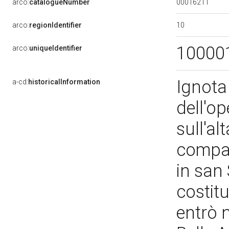
00016211
arco:
catalogueNumber
10
arco:
regionIdentifier
10000
arco:
uniqueIdentifier
Ignota 
a-cd:
historicalInformation
dell'op
sull'al
compag
in san
costitu
entrò 