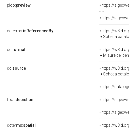
pico:
preview
<https://sigecw
<https://sigecw
dcterms:
isReferencedBy
<https://w3id.
Scheda catalo
dc:
format
<https://w3id.
Misure del be
dc:
source
<https://w3id.
Scheda catalo
<https://catalog
foaf:
depiction
<https://sigecw
<https://sigecw
dcterms:
spatial
<https://w3id.