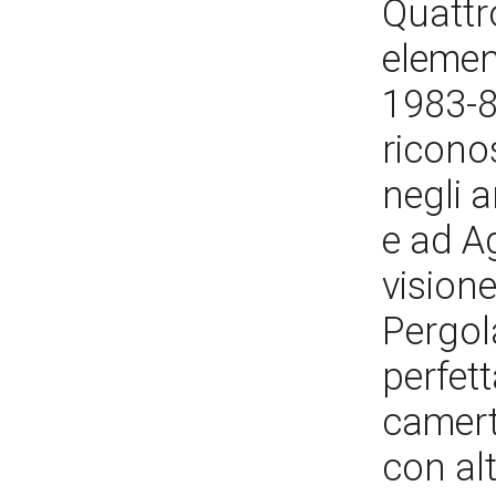
Quattr
elemen
1983-84
ricono
negli a
e ad Ag
vision
Pergola
perfet
camerte
con alt