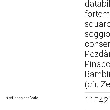
databil
fortem
squarc
soggio
conser
Pozdàn
Pinaco
Bambin
(cfr. Z
11F42
a-cd:
iconclassCode