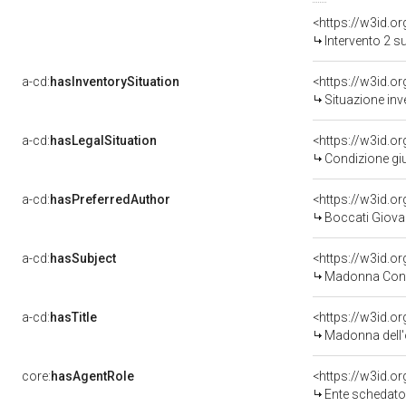
<https://w3id.o
Intervento 2 s
a-cd:
hasInventorySituation
<https://w3id.o
Situazione inv
a-cd:
hasLegalSituation
Condizione giu
a-cd:
hasPreferredAuthor
<https://w3id.
Boccati Giovan
a-cd:
hasSubject
<https://w3id.
Madonna Con 
a-cd:
hasTitle
<https://w3id.o
Madonna dell'
core:
hasAgentRole
<https://w3id.
Ente schedato