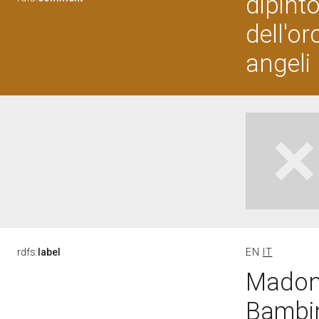
dipint
dell'o
angeli
rdfs:
label
EN
IT
Madonn
Bambin