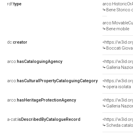
rdf:
type
arco:HistoricOrA
Bene Storico o
arco:MovableCul
Bene mobile
dc:
creator
<https://w3id.
Boccati Giovan
arco:
hasCataloguingAgency
<https://w3id.
Galleria Nazio
arco:
hasCulturalPropertyCataloguingCategory
<https://w3id.o
opera isolata
arco:
hasHeritageProtectionAgency
<https://w3id.
Galleria Nazio
a-cat:
isDescribedByCatalogueRecord
<https://w3id.
Scheda catalo