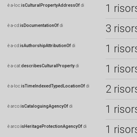
1 risor
è
a-loc:
isCulturalPropertyAddressOf
di
3 risor
è
a-cd:
isDocumentationOf
di
1 risor
è
a-cd:
isAuthorshipAttributionOf
di
1 risor
è
a-cat:
describesCulturalProperty
di
2 risor
è
a-loc:
isTimeIndexedTypedLocationOf
di
1 risor
è
arco:
isCataloguingAgencyOf
di
1 risor
è
arco:
isHeritageProtectionAgencyOf
di