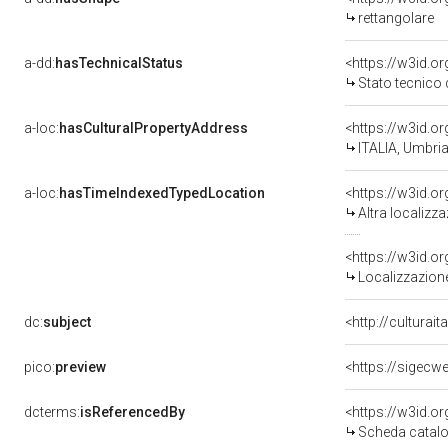
rettangolare
a-dd:
hasTechnicalStatus
<https://w3id.o
Stato tecnico
a-loc:
hasCulturalPropertyAddress
<https://w3id.
ITALIA, Umbri
a-loc:
hasTimeIndexedTypedLocation
<https://w3id.o
Altra localizz
<https://w3id.
Localizzazione
dc:
subject
<http://culturai
pico:
preview
<https://sigecw
dcterms:
isReferencedBy
<https://w3id.
Scheda catalo