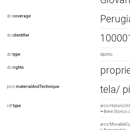
Perugi
dc:
coverage
10000
dc:
identifier
dipinto
dc:
type
proprie
dc:
rights
tela/ p
pico:
materialAndTechnique
rdf:
type
arco:HistoricOrA
Bene Storico o
arco:MovableCul