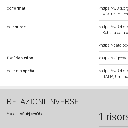
dc:
format
<https://w3id.
Misure del be
dc:
source
<https://w3id.
Scheda catalo
<https://catalog
foaf:
depiction
<https://sigecw
dcterms:
spatial
<https://w3id.
ITALIA, Umbri
RELAZIONI INVERSE
1 risor
è
a-cd:
isSubjectOf
di