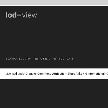
SCARICA LODVIEW PER PUBBLICARE I TUOI DATI
Licensed under
Creative Commons Attribution-ShareAlike 4.0 International
(C