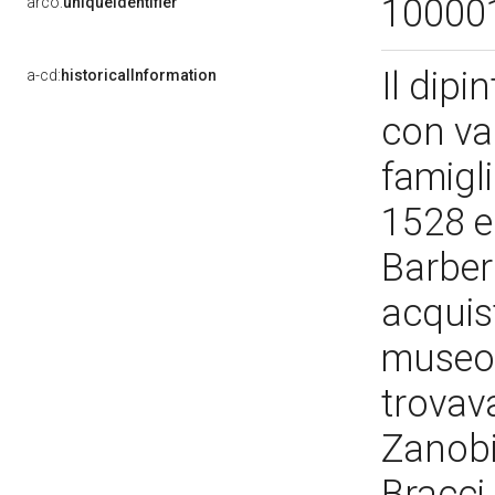
10000
arco:
uniqueIdentifier
Il dipi
a-cd:
historicalInformation
con var
famigli
1528 e
Barber
acquis
museo 
trovava
Zanobi
Bracci,