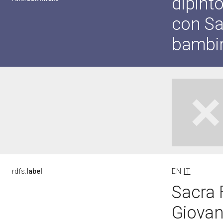
dipint
con Sa
bambi
rdfs:
label
EN
IT
Sacra 
Giovan