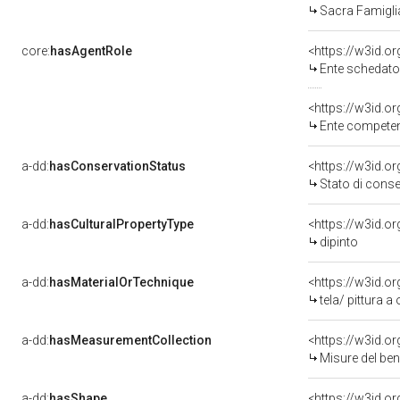
Sacra Famigli
core:
hasAgentRole
<https://w3id.
Ente schedato
<https://w3id.o
Ente competent
a-dd:
hasConservationStatus
<https://w3id.o
Stato di cons
a-dd:
hasCulturalPropertyType
<https://w3id.
dipinto
a-dd:
hasMaterialOrTechnique
<https://w3id.or
tela/ pittura a 
a-dd:
hasMeasurementCollection
<https://w3id.
Misure del be
a-dd:
hasShape
<https://w3id.o