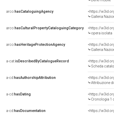
Bene mobile
arco:
hasCataloguingAgency
<https://w3id.
Galleria Nazio
arco:
hasCulturalPropertyCataloguingCategory
<https://w3id.o
opera isolata
arco:
hasHeritageProtectionAgency
<https://w3id.
Galleria Nazio
a-cat:
isDescribedByCatalogueRecord
<https://w3id.
Scheda catalo
a-cd:
hasAuthorshipAttribution
Attribuzione d
a-cd:
hasDating
<https://w3id.
Cronologia 1 
a-cd:
hasDocumentation