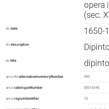
opera i
(sec. X
1650-
dc:
date
Dipint
dc:
description
dipint
dc:
title
495
arco-lite:
alternativeInventoryNumber
00016546
arco:
catalogueNumber
10
arco:
regionIdentifier