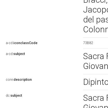
Jacopo
del pas
Colonn
73B82
a-cd:
iconclassCode
Sacra 
a-cd:
subject
Giovan
Dipint
core:
description
Sacra 
dc:
subject
Giovan