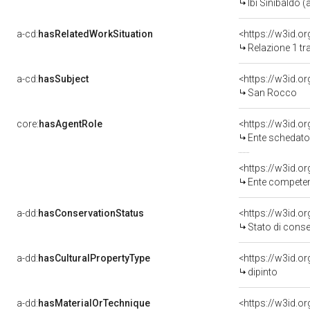
Ibi Sinibaldo (a
a-cd:
hasRelatedWorkSituation
Relazione 1 tr
a-cd:
hasSubject
<https://w3id.
San Rocco
core:
hasAgentRole
<https://w3id.
Ente schedato
<https://w3id.o
Ente competent
a-dd:
hasConservationStatus
<https://w3id.o
Stato di cons
a-dd:
hasCulturalPropertyType
<https://w3id.
dipinto
a-dd:
hasMaterialOrTechnique
<https://w3id.or