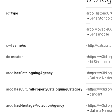
rdf:
type
arco:HistoricOrA
Bene Storico o
arco:MovableCul
Bene mobile
owl:
sameAs
<http://dati.cult
dc:
creator
<https://w3id.
Ibi Sinibaldo (a
arco:
hasCataloguingAgency
<https://w3id.
Galleria Nazio
arco:
hasCulturalPropertyCataloguingCategory
<https://w3id.o
pendant
arco:
hasHeritageProtectionAgency
<https://w3id.
Galleria Nazio