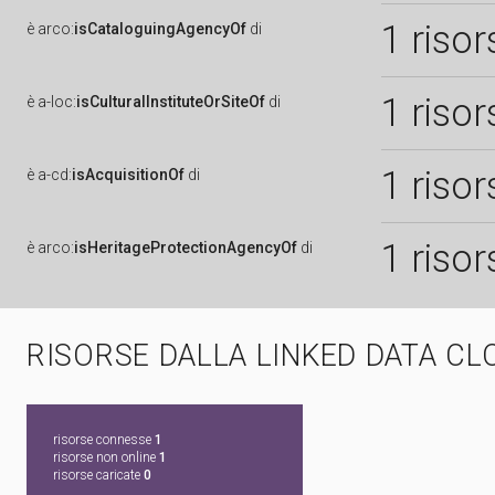
1 risor
è
arco:
isCataloguingAgencyOf
di
1 risor
è
a-loc:
isCulturalInstituteOrSiteOf
di
1 risor
è
a-cd:
isAcquisitionOf
di
1 risor
è
arco:
isHeritageProtectionAgencyOf
di
RISORSE DALLA LINKED DATA CL
risorse connesse
1
risorse non online
1
risorse caricate
0