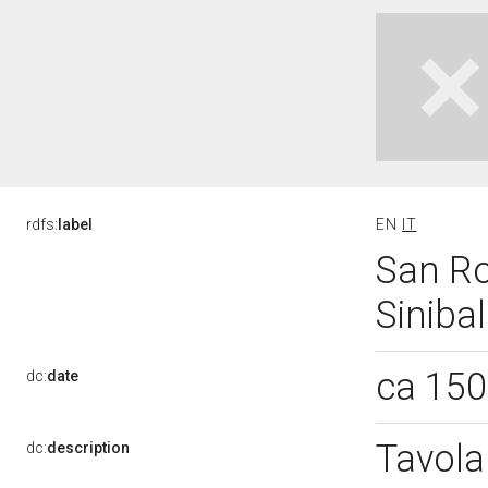
rdfs:
label
EN
IT
San Ro
Sinibal
ca 15
dc:
date
Tavola
dc:
description