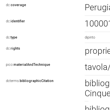
Perugi
dc:
coverage
10000
dc:
identifier
dipinto
dc:
type
proprie
dc:
rights
tavola/
pico:
materialAndTechnique
bibliog
dcterms:
bibliographicCitation
Cinque
bibliog