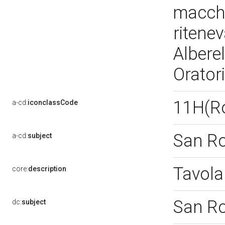
macchi
ritene
Alberel
Orator
11H(R
a-cd:
iconclassCode
San R
a-cd:
subject
Tavola
core:
description
San R
dc:
subject