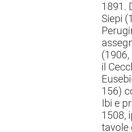
1891. D
Siepi (
Perugin
assegnò
(1906, 
il Cecc
Eusebi
156) c
Ibi e 
1508, i
tavole