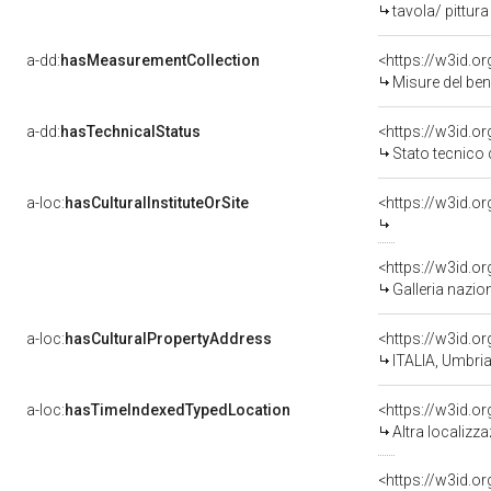
tavola/ pittura
a-dd:
hasMeasurementCollection
<https://w3id.
Misure del be
a-dd:
hasTechnicalStatus
<https://w3id.o
Stato tecnico
a-loc:
hasCulturalInstituteOrSite
<https://w3id.o
<https://w3id.o
Galleria nazio
a-loc:
hasCulturalPropertyAddress
<https://w3id.
ITALIA, Umbri
a-loc:
hasTimeIndexedTypedLocation
<https://w3id.o
Altra localizz
<https://w3id.