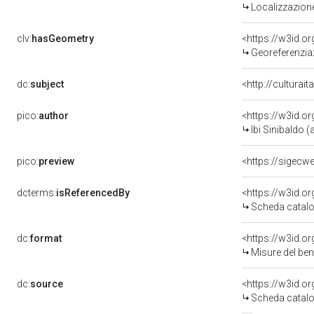
Localizzazione
clv:
hasGeometry
<https://w3id.
Georeferenzia
dc:
subject
<http://culturai
pico:
author
<https://w3id.
Ibi Sinibaldo (a
pico:
preview
<https://sigecw
dcterms:
isReferencedBy
<https://w3id.
Scheda catalo
dc:
format
<https://w3id.
Misure del be
dc:
source
<https://w3id.
Scheda catalo