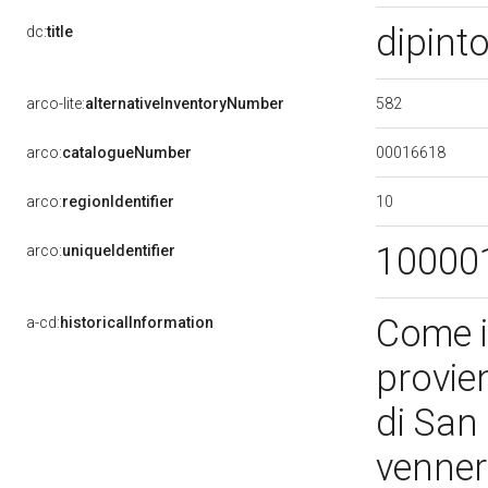
dipint
dc:
title
582
arco-lite:
alternativeInventoryNumber
00016618
arco:
catalogueNumber
10
arco:
regionIdentifier
10000
arco:
uniqueIdentifier
Come i
a-cd:
historicalInformation
provien
di San
venner