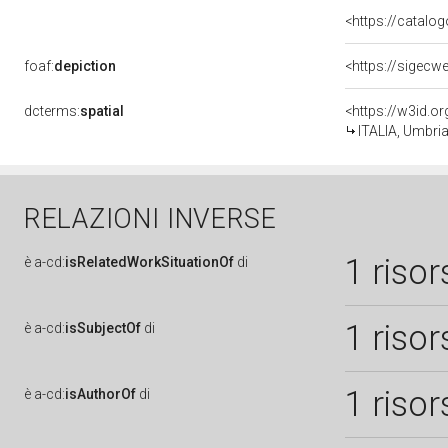
<https://catalog
foaf:
depiction
<https://sigecw
dcterms:
spatial
<https://w3id.
ITALIA, Umbri
RELAZIONI INVERSE
1 risor
è
a-cd:
isRelatedWorkSituationOf
di
1 risor
è
a-cd:
isSubjectOf
di
1 risor
è
a-cd:
isAuthorOf
di