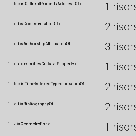
1 risor
è
a-loc:
isCulturalPropertyAddressOf
di
2 risor
è
a-cd:
isDocumentationOf
di
3 risor
è
a-cd:
isAuthorshipAttributionOf
di
1 risor
è
a-cat:
describesCulturalProperty
di
2 risor
è
a-loc:
isTimeIndexedTypedLocationOf
di
2 risor
è
a-cd:
isBibliographyOf
di
1 risor
è
clv:
isGeometryFor
di