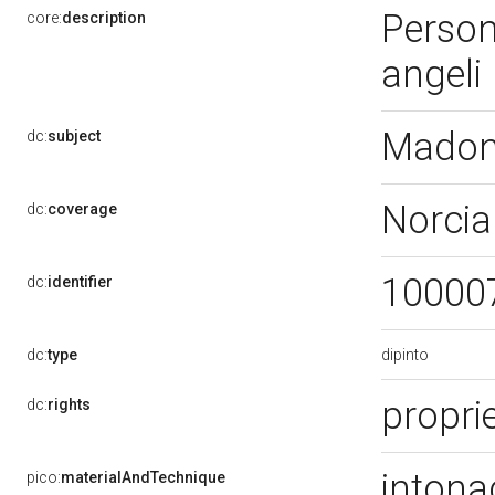
Person
core:
description
angeli
Madon
dc:
subject
Norcia
dc:
coverage
10000
dc:
identifier
dipinto
dc:
type
proprie
dc:
rights
intona
pico:
materialAndTechnique