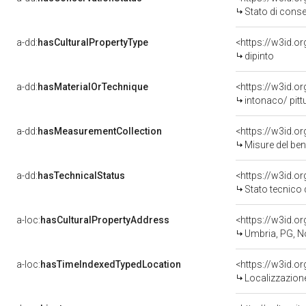
Stato di cons
a-dd:
hasCulturalPropertyType
<https://w3id.
dipinto
a-dd:
hasMaterialOrTechnique
<https://w3id.o
intonaco/ pitt
a-dd:
hasMeasurementCollection
<https://w3id.
Misure del be
a-dd:
hasTechnicalStatus
<https://w3id.o
Stato tecnico
a-loc:
hasCulturalPropertyAddress
<https://w3id.
Umbria, PG, N
a-loc:
hasTimeIndexedTypedLocation
<https://w3id.
Localizzazione