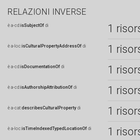
RELAZIONI INVERSE
1 risor
è
a-cd:
isSubjectOf
di
1 risor
è
a-loc:
isCulturalPropertyAddressOf
di
1 risor
è
a-cd:
isDocumentationOf
di
1 risor
è
a-cd:
isAuthorshipAttributionOf
di
1 risor
è
a-cat:
describesCulturalProperty
di
1 risor
è
a-loc:
isTimeIndexedTypedLocationOf
di