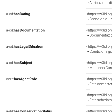
Attribuzione d
a-cd:
hasDating
<https://w3id.
Cronologia 1 
a-cd:
hasDocumentation
Documentazion
a-cd:
hasLegalSituation
Condizione giu
a-cd:
hasSubject
<https://w3id.
Madonna Con 
core:
hasAgentRole
<https://w3id.o
Ente competente 
<https://w3id.
Ente schedatore del bene 
a-dd:
hasConservationStatus
<https://w3id.o