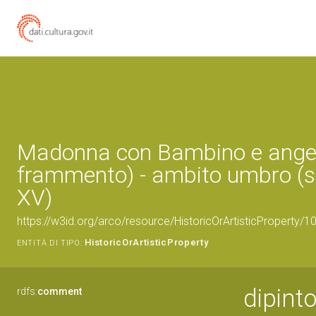
Madonna con Bambino e angeli
frammento) - ambito umbro (s
XV)
https://w3id.org/arco/resource/HistoricOrArtisticProperty/
HistoricOrArtisticProperty
ENTITÀ DI TIPO:
dipint
rdfs:
comment