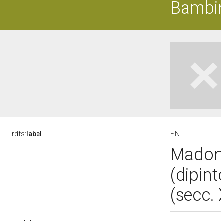
Bambin
rdfs:
label
EN
IT
Madon
(dipin
(secc.