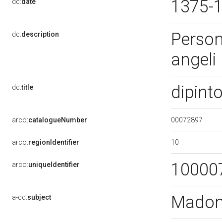
1375-
dc:
date
Person
dc:
description
angeli
dipint
dc:
title
00072897
arco:
catalogueNumber
10
arco:
regionIdentifier
10000
arco:
uniqueIdentifier
Madon
a-cd:
subject