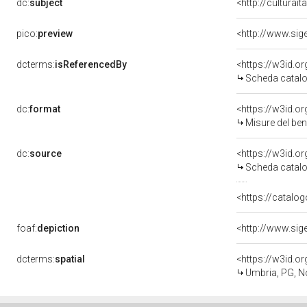
dc:
subject
<http://culturai
pico:
preview
dcterms:
isReferencedBy
<https://w3id.
Scheda catalo
dc:
format
<https://w3id.
Misure del be
dc:
source
<https://w3id.
Scheda catalo
<https://catalog
foaf:
depiction
dcterms:
spatial
<https://w3id.
Umbria, PG, N