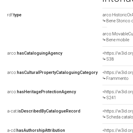
rdf:
type
arco:HistoricOrA
Bene Storico o
arco:MovableCul
Bene mobile
arco:
hasCataloguingAgency
<https://w3id.
S38
arco:
hasCulturalPropertyCataloguingCategory
<https://w3id.o
Frammento
arco:
hasHeritageProtectionAgency
<https://w3id.
S241
a-cat:
isDescribedByCatalogueRecord
<https://w3id.
Scheda catalo
a-cd:
hasAuthorshipAttribution