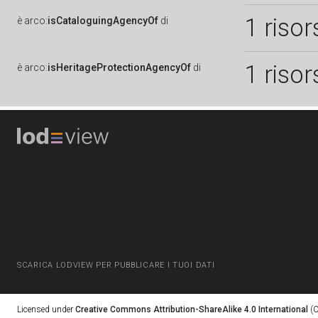
1 risor
è
arco:
isCataloguingAgencyOf
di
1 risor
è
arco:
isHeritageProtectionAgencyOf
di
SCARICA LODVIEW PER PUBBLICARE I TUOI DATI
Licensed under
Creative Commons Attribution-ShareAlike 4.0 International
(C