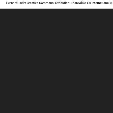
Licensed under
Creative Commons Attribution-ShareAlike 4.0 International
(C