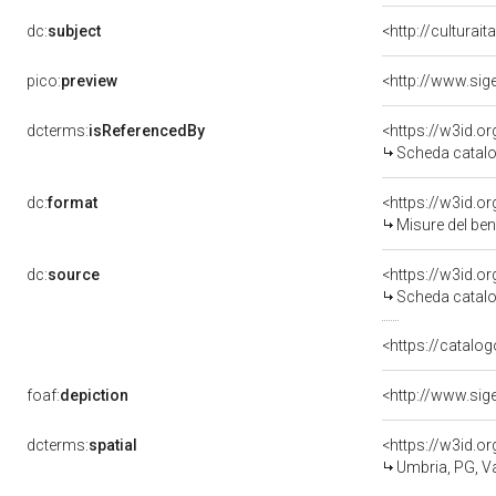
dc:
subject
<http://culturai
pico:
preview
dcterms:
isReferencedBy
<https://w3id.
Scheda catalo
dc:
format
<https://w3id.
Misure del be
dc:
source
<https://w3id.
Scheda catalo
<https://catalog
foaf:
depiction
dcterms:
spatial
<https://w3id.
Umbria, PG, Va