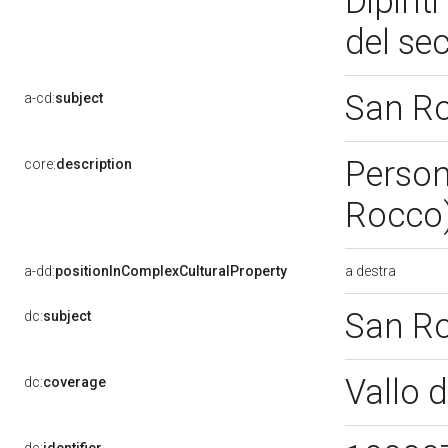
Dipinti
del sec
San R
a-cd:
subject
Persona
core:
description
Rocco)
a destra
a-dd:
positionInComplexCulturalProperty
San R
dc:
subject
Vallo 
dc:
coverage