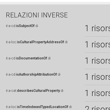
RELAZIONI INVERSE
1 risor
è
a-cd:
isSubjectOf
di
1 risor
è
a-loc:
isCulturalPropertyAddressOf
di
1 risor
è
a-cd:
isDocumentationOf
di
1 risor
è
a-cd:
isAuthorshipAttributionOf
di
1 risor
è
a-cat:
describesCulturalProperty
di
2 risor
è
a-loc:
isTimeIndexedTypedLocationOf
di