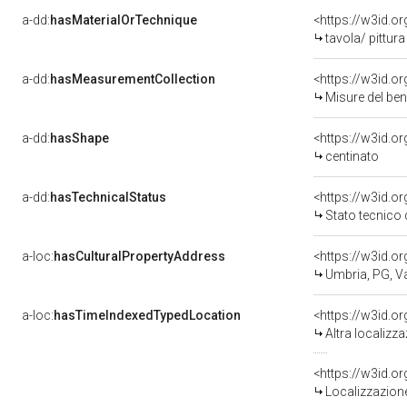
a-dd:
hasMaterialOrTechnique
<https://w3id.o
tavola/ pittur
a-dd:
hasMeasurementCollection
<https://w3id.
Misure del be
a-dd:
hasShape
<https://w3id.o
centinato
a-dd:
hasTechnicalStatus
<https://w3id.o
Stato tecnico
a-loc:
hasCulturalPropertyAddress
<https://w3id.
Umbria, PG, Va
a-loc:
hasTimeIndexedTypedLocation
<https://w3id.o
Altra localizz
<https://w3id.
Localizzazione