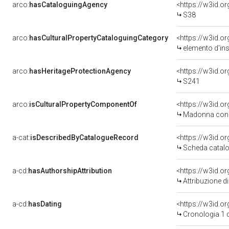
arco:
hasCataloguingAgency
<https://w3id.
S38
arco:
hasCulturalPropertyCataloguingCategory
<https://w3id.o
elemento d'in
arco:
hasHeritageProtectionAgency
<https://w3id.
S241
arco:
isCulturalPropertyComponentOf
<https://w3id.o
Madonna con Bambin
a-cat:
isDescribedByCatalogueRecord
<https://w3id.
Scheda catalo
a-cd:
hasAuthorshipAttribution
Attribuzione d
a-cd:
hasDating
<https://w3id.o
Cronologia 1 