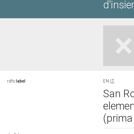
d'insi
rdfs:
label
EN
IT
San Ro
elemen
(prima