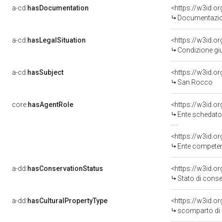
a-cd:
hasDocumentation
Documentazion
a-cd:
hasLegalSituation
Condizione giu
a-cd:
hasSubject
<https://w3id.
San Rocco
core:
hasAgentRole
<https://w3id.
Ente schedatore del bene 1
<https://w3id.o
Ente competente p
a-dd:
hasConservationStatus
<https://w3id.o
Stato di cons
a-dd:
hasCulturalPropertyType
<https://w3id.
scomparto di p