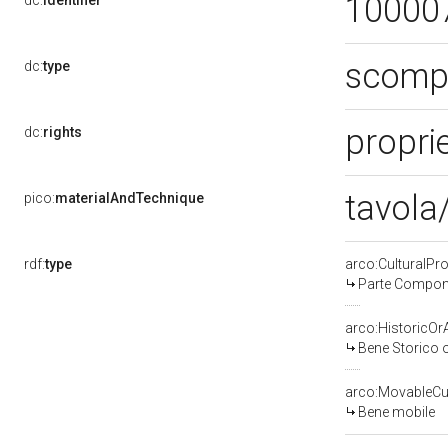
10000
dc:
identifier
scompa
dc:
type
proprie
dc:
rights
tavola
pico:
materialAndTechnique
rdf:
type
arco:CulturalP
Parte Compone
arco:HistoricOrA
Bene Storico o
arco:MovableCul
Bene mobile