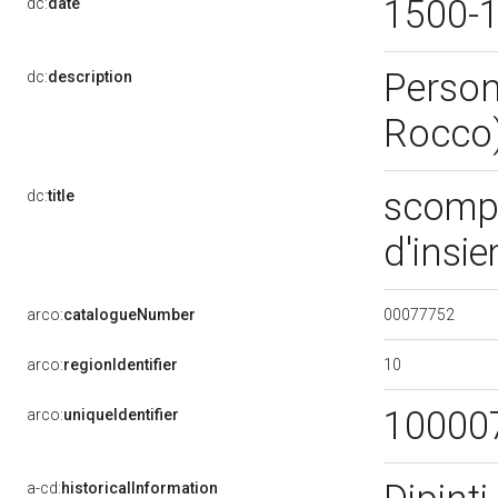
1500-
dc:
date
Persona
dc:
description
Rocco)
scompa
dc:
title
d'insi
00077752
arco:
catalogueNumber
10
arco:
regionIdentifier
10000
arco:
uniqueIdentifier
a-cd:
historicalInformation