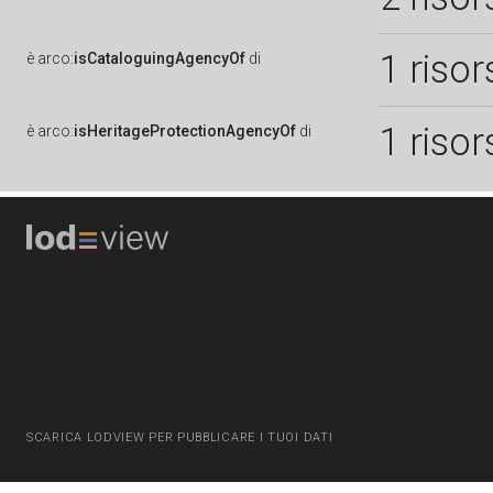
1 risor
è
arco:
isCataloguingAgencyOf
di
1 risor
è
arco:
isHeritageProtectionAgencyOf
di
SCARICA LODVIEW PER PUBBLICARE I TUOI DATI