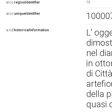
10
arco:
regionIdentifier
10000
arco:
uniqueIdentifier
L' ogg
a-cd:
historicalInformation
dimostr
nel di
in otto
di Citt
artefi
della p
quasi d