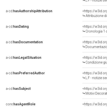
L.F - notizie se
a-cd:
hasAuthorshipAttribution
<https://w3id.o
Attribuzione d
a-cd:
hasDating
<https://w3id.
Cronologia 1 
a-cd:
hasDocumentation
Documentazion
a-cd:
hasLegalSituation
Condizione giu
a-cd:
hasPreferredAuthor
<https://w3id.
L.F - notizie se
a-cd:
hasSubject
<https://w3id.
Motivi Decorat
core:
hasAgentRole
<https://w3id.