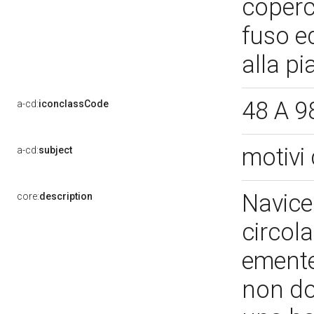
coperc
fuso e
alla pi
48 A 9
a-cd:
iconclassCode
motivi 
a-cd:
subject
Navicel
core:
description
circol
emente
non do