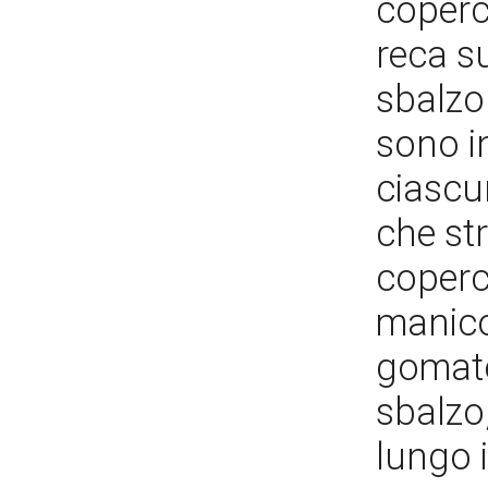
coperch
reca su
sbalzo
sono i
ciascun
che str
coperch
manico
gomato
sbalzo,
lungo 