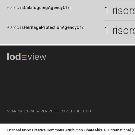
1 risor
è
arco:
isCataloguingAgencyOf
di
1 risor
è
arco:
isHeritageProtectionAgencyOf
di
SCARICA LODVIEW PER PUBBLICARE I TUOI DATI
Licensed under
Creative Commons Attribution-ShareAlike 4.0 International
(C