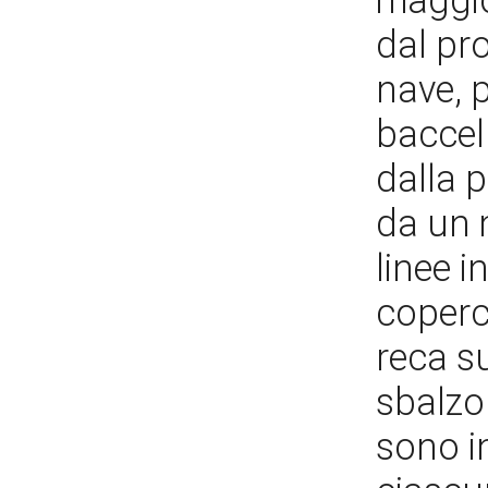
maggio
dal pr
nave, 
baccel
dalla 
da un 
linee i
coperch
reca su
sbalzo
sono i