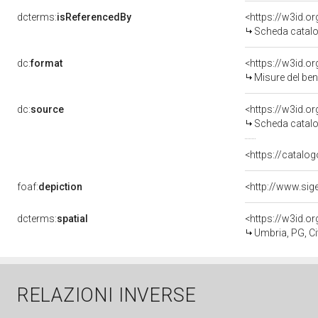
dcterms:
isReferencedBy
<https://w3id.
Scheda catalo
dc:
format
<https://w3id.
Misure del be
dc:
source
<https://w3id.
Scheda catalo
<https://catalog
foaf:
depiction
dcterms:
spatial
<https://w3id.
Umbria, PG, Cit
RELAZIONI INVERSE