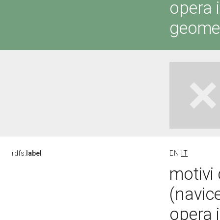
opera i
geometr
rdfs:
label
EN
IT
motivi 
(navic
opera i