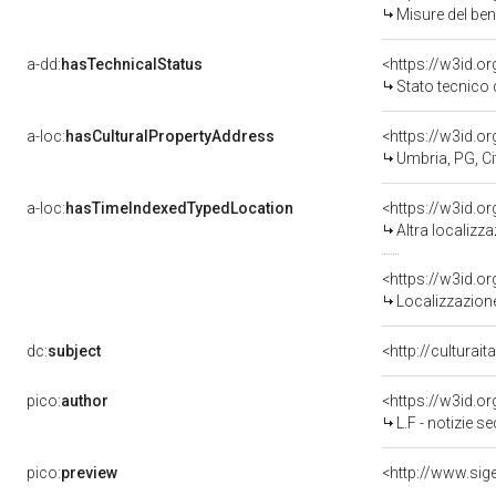
Misure del be
a-dd:
hasTechnicalStatus
<https://w3id.o
Stato tecnico
a-loc:
hasCulturalPropertyAddress
<https://w3id.
Umbria, PG, Cit
a-loc:
hasTimeIndexedTypedLocation
<https://w3id.o
Altra localizz
<https://w3id.
Localizzazione
dc:
subject
<http://culturai
pico:
author
<https://w3id.
L.F - notizie se
pico:
preview