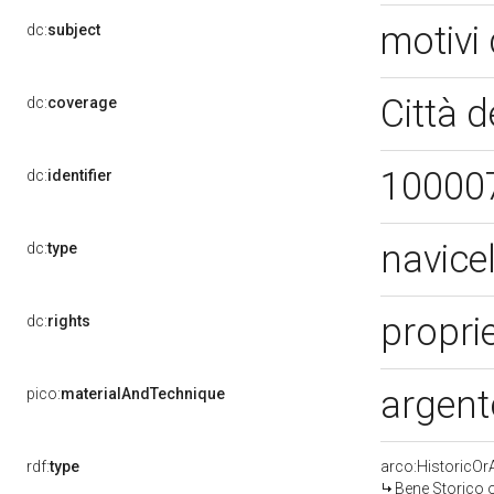
motivi 
dc:
subject
Città d
dc:
coverage
10000
dc:
identifier
navice
dc:
type
proprie
dc:
rights
argent
pico:
materialAndTechnique
rdf:
type
arco:HistoricOrA
Bene Storico o