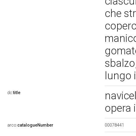
ciascun
che str
coperch
manico
gomato
sbalzo,
lungo 
navice
dc:
title
opera 
00078441
arco:
catalogueNumber