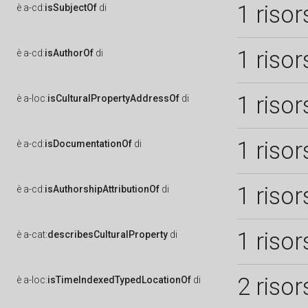
1 risor
è
a-cd:
isSubjectOf
di
1 risor
è
a-cd:
isAuthorOf
di
1 risor
è
a-loc:
isCulturalPropertyAddressOf
di
1 risor
è
a-cd:
isDocumentationOf
di
1 risor
è
a-cd:
isAuthorshipAttributionOf
di
1 risor
è
a-cat:
describesCulturalProperty
di
2 risor
è
a-loc:
isTimeIndexedTypedLocationOf
di