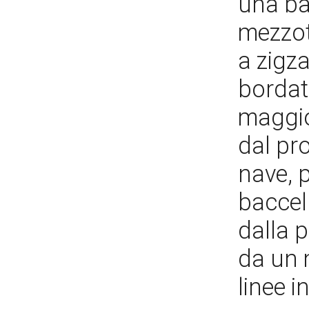
una ba
mezzot
a zigz
bordato
maggio
dal pr
nave, 
baccel
dalla 
da un 
linee i