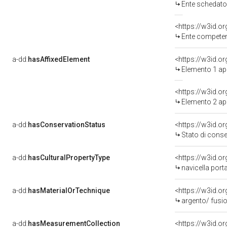
Ente schedatore del bene 
<https://w3id.o
Ente competente 
a-dd:
hasAffixedElement
<https://w3id.o
Elemento 1 a
<https://w3id.o
Elemento 2 ap
a-dd:
hasConservationStatus
<https://w3id.o
Stato di cons
a-dd:
hasCulturalPropertyType
<https://w3id.
navicella port
a-dd:
hasMaterialOrTechnique
<https://w3id.o
argento/ fusio
a-dd:
hasMeasurementCollection
<https://w3id.