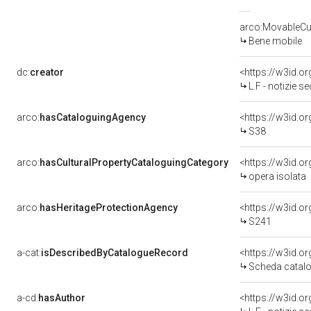
arco:MovableCul
Bene mobile
dc:
creator
<https://w3id.
L.F - notizie se
arco:
hasCataloguingAgency
<https://w3id.
S38
arco:
hasCulturalPropertyCataloguingCategory
<https://w3id.o
opera isolata
arco:
hasHeritageProtectionAgency
<https://w3id.
S241
a-cat:
isDescribedByCatalogueRecord
<https://w3id.
Scheda catalo
a-cd:
hasAuthor
<https://w3id.