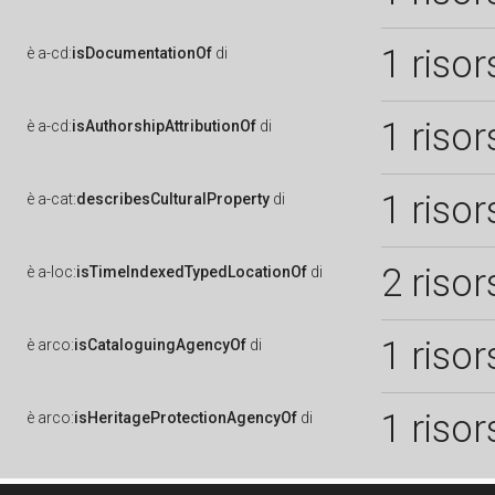
1 risor
è
a-cd:
isDocumentationOf
di
1 risor
è
a-cd:
isAuthorshipAttributionOf
di
1 risor
è
a-cat:
describesCulturalProperty
di
2 risor
è
a-loc:
isTimeIndexedTypedLocationOf
di
1 risor
è
arco:
isCataloguingAgencyOf
di
1 risor
è
arco:
isHeritageProtectionAgencyOf
di