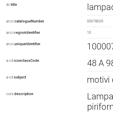
lampad
dc:
title
00078509
arco:
catalogueNumber
10
arco:
regionIdentifier
10000
arco:
uniqueIdentifier
48 A 9
a-cd:
iconclassCode
motivi 
a-cd:
subject
Lampad
core:
description
pirifo