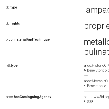
lampad
dc:
type
proprie
dc:
rights
metall
pico:
materialAndTechnique
bulina
rdf:
type
arco:HistoricOrA
Bene Storico o
arco:MovableCul
Bene mobile
arco:
hasCataloguingAgency
<https://w3id.
S38