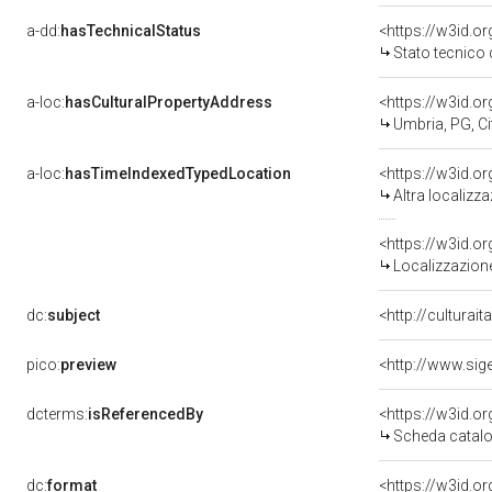
a-dd:
hasTechnicalStatus
<https://w3id.o
Stato tecnico
a-loc:
hasCulturalPropertyAddress
<https://w3id.
Umbria, PG, Cit
a-loc:
hasTimeIndexedTypedLocation
<https://w3id.o
Altra localizz
<https://w3id.
Localizzazione
dc:
subject
<http://culturai
pico:
preview
dcterms:
isReferencedBy
<https://w3id.
Scheda catalo
dc:
format
<https://w3id.