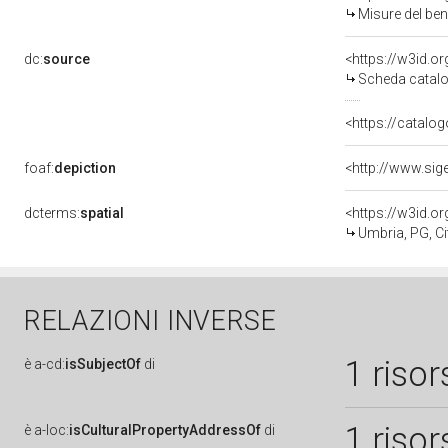
Misure del be
dc:
source
<https://w3id.
Scheda catalo
<https://catalog
foaf:
depiction
dcterms:
spatial
<https://w3id.
Umbria, PG, Cit
RELAZIONI INVERSE
1 risor
è
a-cd:
isSubjectOf
di
1 risor
è
a-loc:
isCulturalPropertyAddressOf
di