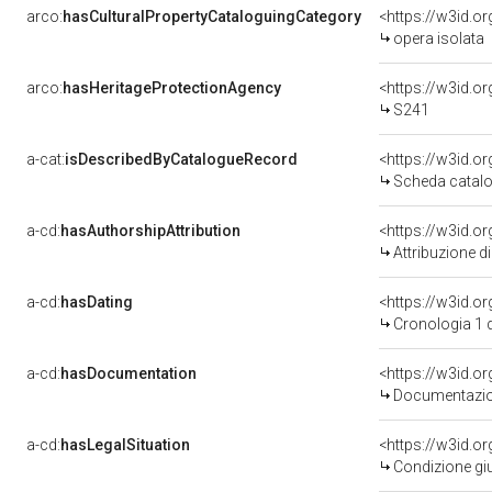
arco:
hasCulturalPropertyCataloguingCategory
<https://w3id.o
opera isolata
arco:
hasHeritageProtectionAgency
<https://w3id.
S241
a-cat:
isDescribedByCatalogueRecord
<https://w3id.
Scheda catalo
a-cd:
hasAuthorshipAttribution
Attribuzione d
a-cd:
hasDating
<https://w3id.
Cronologia 1 
a-cd:
hasDocumentation
Documentazion
a-cd:
hasLegalSituation
Condizione giu