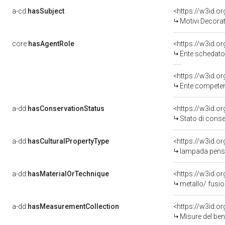
a-cd:
hasSubject
<https://w3id.
Motivi Decorat
core:
hasAgentRole
<https://w3id.
Ente schedatore del bene 
<https://w3id.o
Ente competente 
a-dd:
hasConservationStatus
<https://w3id.o
Stato di cons
a-dd:
hasCulturalPropertyType
lampada pensi
a-dd:
hasMaterialOrTechnique
metallo/ fusio
a-dd:
hasMeasurementCollection
<https://w3id.
Misure del be