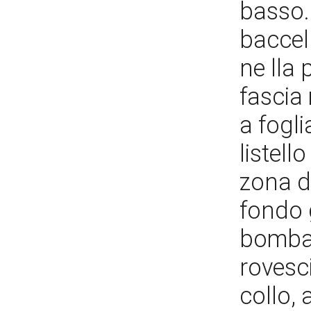
basso.
baccel
ne lla 
fascia 
a fogl
listell
zona d
fondo g
bombat
rovesci
collo, 