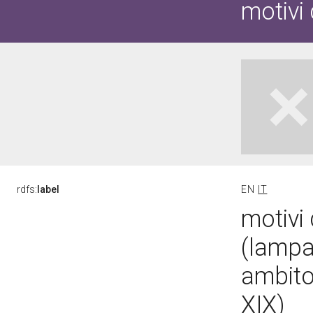
motivi 
rdfs:
label
EN
IT
motivi 
(lampa
ambito 
XIX)