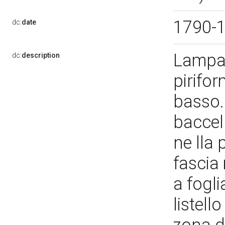
1790-
dc:
date
Lampad
dc:
description
pirifo
basso.
baccel
ne lla 
fascia 
a fogl
listell