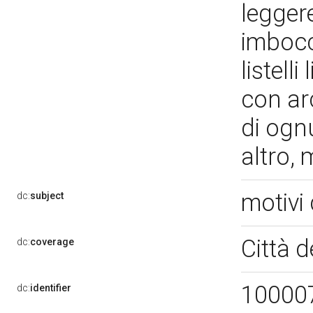
legger
imbocc
listell
con arc
di ognu
altro,
motivi 
dc:
subject
Città d
dc:
coverage
10000
dc:
identifier