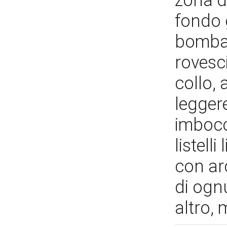
zona d
fondo g
bombat
rovesci
collo, 
legger
imbocc
listell
con arc
di ognu
altro,