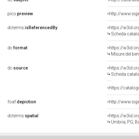
pico:
preview
<http://www.sig
dcterms:
isReferencedBy
<https://w3id.
Scheda catalo
dc:
format
<https://w3id.
Misure del be
dc:
source
<https://w3id.
Scheda catalo
<https://catalog
foaf:
depiction
<http://www.sig
dcterms:
spatial
<https://w3id.
Umbria, PG, B