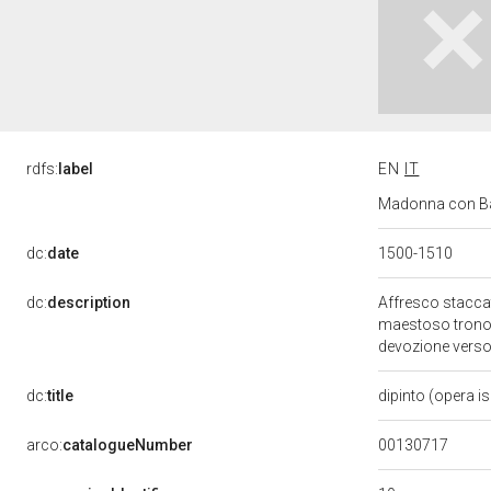
rdfs:
label
EN
IT
Madonna con Bamb
dc:
date
1500-1510
dc:
description
Affresco staccat
maestoso trono ri
devozione verso
dc:
title
dipinto (opera i
00130717
arco:
catalogueNumber