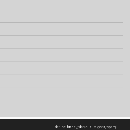
dati da:
https://dati.cultura.gov.it/sparql