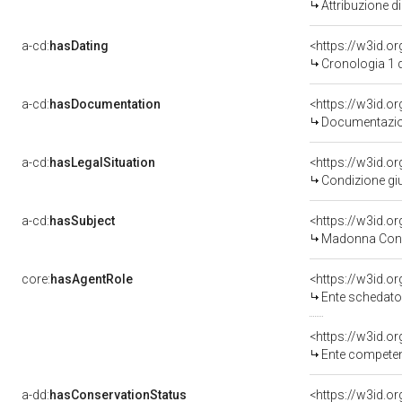
Attribuzione d
a-cd:
hasDating
<https://w3id.
Cronologia 1 
a-cd:
hasDocumentation
<https://w3id.
Documentazion
a-cd:
hasLegalSituation
<https://w3id.or
Condizione giu
a-cd:
hasSubject
<https://w3id.
Madonna Con 
core:
hasAgentRole
<https://w3id.
Ente schedatore
<https://w3id.o
Ente competent
a-dd:
hasConservationStatus
<https://w3id.o