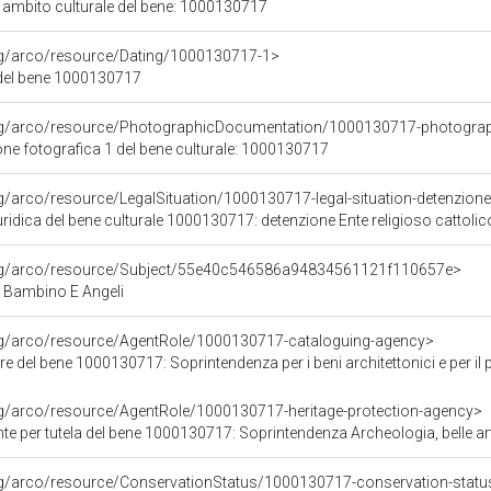
i ambito culturale del bene: 1000130717
org/arco/resource/Dating/1000130717-1>
del bene 1000130717
org/arco/resource/PhotographicDocumentation/1000130717-photogra
e fotografica 1 del bene culturale: 1000130717
g/arco/resource/LegalSituation/1000130717-legal-situation-detenzione-
ridica del bene culturale 1000130717: detenzione Ente religioso cattolic
org/arco/resource/Subject/55e40c546586a94834561121f110657e>
Bambino E Angeli
org/arco/resource/AgentRole/1000130717-cataloguing-agency>
 del bene 1000130717: Soprintendenza per i beni architettonici e per il paesagg
rg/arco/resource/AgentRole/1000130717-heritage-protection-agency>
e per tutela del bene 1000130717: Soprintendenza Archeologia, belle ar
rg/arco/resource/ConservationStatus/1000130717-conservation-statu