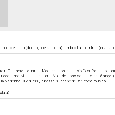
ino e angeli (dipinto, opera isolata) - ambito Italia centrale (inizio sec
o raffigurante al centro la Madonna con in braccio Gesù Bambino in att
cco di motivi classicheggianti. Ai lati del trono sono presenti 8 angeli (4 
 la Madonna. Due di essi, in basso, suonano dei strumenti musicali
solata)