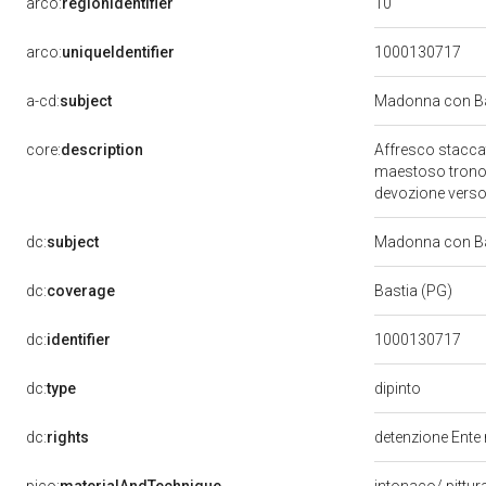
10
arco:
regionIdentifier
arco:
uniqueIdentifier
1000130717
a-cd:
subject
Madonna con Ba
core:
description
Affresco staccat
maestoso trono ri
devozione verso
dc:
subject
Madonna con Ba
dc:
coverage
Bastia (PG)
dc:
identifier
1000130717
dipinto
dc:
type
dc:
rights
detenzione Ente 