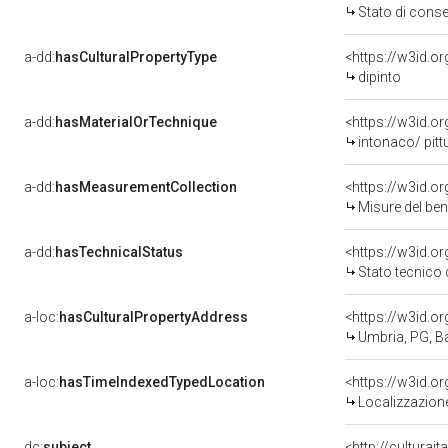
Stato di cons
a-dd:
hasCulturalPropertyType
<https://w3id.
dipinto
a-dd:
hasMaterialOrTechnique
<https://w3id.o
intonaco/ pitt
a-dd:
hasMeasurementCollection
<https://w3id.
Misure del be
a-dd:
hasTechnicalStatus
<https://w3id.o
Stato tecnico
a-loc:
hasCulturalPropertyAddress
<https://w3id.
Umbria, PG, B
a-loc:
hasTimeIndexedTypedLocation
<https://w3id.
Localizzazione
dc:
subject
<http://culturai