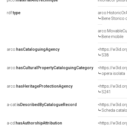
pico:
materialAndTechnique
intonaco/ pittur
rdf:
type
arco:HistoricOrA
Bene Storico o
arco:MovableCul
Bene mobile
arco:
hasCataloguingAgency
<https://w3id.
S38
arco:
hasCulturalPropertyCataloguingCategory
<https://w3id.o
opera isolata
arco:
hasHeritageProtectionAgency
<https://w3id.
S241
a-cat:
isDescribedByCatalogueRecord
<https://w3id.
Scheda catalo
a-cd:
hasAuthorshipAttribution
<https://w3id.o