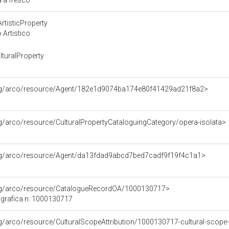
a a fresco
rtisticProperty
 Artistico
turalProperty
org/arco/resource/Agent/182e1d9074ba174e80f41429ad21f8a2>
rg/arco/resource/CulturalPropertyCataloguingCategory/opera-isolata>
org/arco/resource/Agent/da13fdad9abcd7bed7cadf9f19f4c1a1>
org/arco/resource/CatalogueRecordOA/1000130717>
grafica n: 1000130717
rg/arco/resource/CulturalScopeAttribution/1000130717-cultural-scope-a