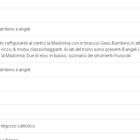
mbino e angeli
o raffigurante al centro la Madonna con in braccio Gesù Bambino in att
cco di motivi classicheggianti. Ai lati del trono sono presenti 8 angeli (4 
 la Madonna. Due di essi, in basso, suonano dei strumenti musicali
mbino e angeli
religioso cattolico