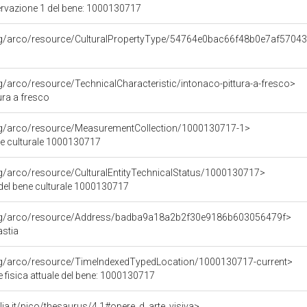
ervazione 1 del bene: 1000130717
org/arco/resource/CulturalPropertyType/54764e0bac66f48b0e7af5704
rg/arco/resource/TechnicalCharacteristic/intonaco-pittura-a-fresco>
ura a fresco
org/arco/resource/MeasurementCollection/1000130717-1>
ne culturale 1000130717
rg/arco/resource/CulturalEntityTechnicalStatus/1000130717>
 del bene culturale 1000130717
org/arco/resource/Address/badba9a18a2b2f30e9186b603056479f>
astia
org/arco/resource/TimeIndexedTypedLocation/1000130717-current>
 fisica attuale del bene: 1000130717
talia.it/pico/thesaurus/4.1#opere_d_arte_visiva>