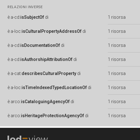
RELAZIONI INVERSE
è
a-cd:
isSubjectOf
di
1 risorsa
è
a-loc:
isCulturalPropertyAddressOf
di
1 risorsa
è
a-cd:
isDocumentationOf
di
1 risorsa
è
a-cd:
isAuthorshipAttributionOf
di
1 risorsa
è
a-cat:
describesCulturalProperty
di
1 risorsa
è
a-loc:
isTimeIndexedTypedLocationOf
di
1 risorsa
è
arco:
isCataloguingAgencyOf
di
1 risorsa
è
arco:
isHeritageProtectionAgencyOf
di
1 risorsa