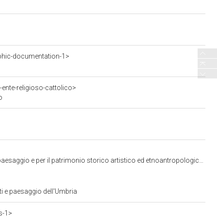
phic-documentation-1>
ente-religioso-cattolico>
o
io e per il patrimonio storico artistico ed etnoantropologico dell'Umbria
ti e paesaggio dell'Umbria
s-1>