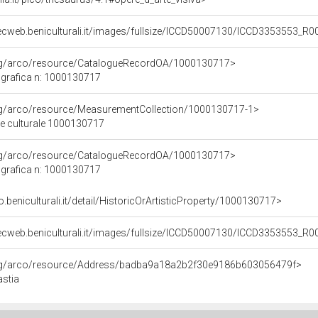
ecweb.beniculturali.it/images/fullsize/ICCD50007130/ICCD3353553_R0
org/arco/resource/CatalogueRecordOA/1000130717>
grafica n: 1000130717
org/arco/resource/MeasurementCollection/1000130717-1>
ne culturale 1000130717
org/arco/resource/CatalogueRecordOA/1000130717>
grafica n: 1000130717
o.beniculturali.it/detail/HistoricOrArtisticProperty/1000130717>
ecweb.beniculturali.it/images/fullsize/ICCD50007130/ICCD3353553_R0
org/arco/resource/Address/badba9a18a2b2f30e9186b603056479f>
astia