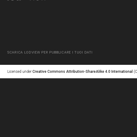
SCARICA LODVIEW PER PUBBLICARE I TUOI DATI
Licensed under
Creative Commons Attribution-ShareAlike 4.0 International
(C