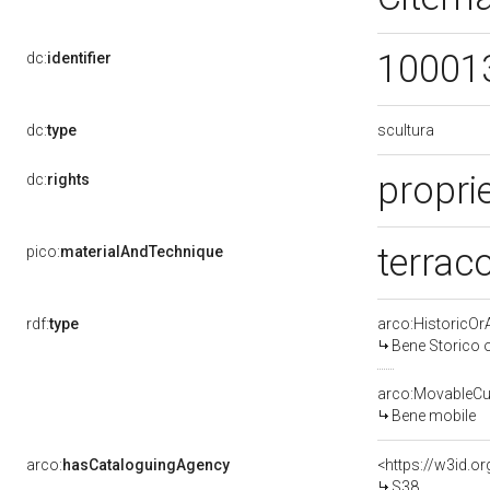
10001
dc:
identifier
scultura
dc:
type
proprie
dc:
rights
terraco
pico:
materialAndTechnique
rdf:
type
arco:HistoricOrA
Bene Storico o
arco:MovableCul
Bene mobile
arco:
hasCataloguingAgency
<https://w3id.
S38