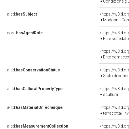
Condizione giu
a-cd:
hasSubject
<https://w3id.
Madonna Con 
core:
hasAgentRole
<https://w3id.
Ente schedatore del bene 
<https://w3id.o
Ente competente 
a-dd:
hasConservationStatus
<https://w3id.o
Stato di cons
a-dd:
hasCulturalPropertyType
<https://w3id.
scultura
a-dd:
hasMaterialOrTechnique
<https://w3id.or
terracotta/ inv
a-dd:
hasMeasurementCollection
<https://w3id.