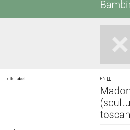
Bambin
rdfs:
label
EN
IT
Madon
(scultu
toscan