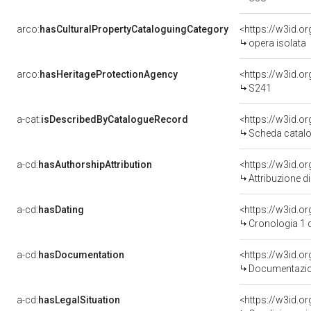
arco:
hasCulturalPropertyCataloguingCategory
<https://w3id.o
opera isolata
arco:
hasHeritageProtectionAgency
<https://w3id.
S241
a-cat:
isDescribedByCatalogueRecord
<https://w3id.
Scheda catalo
a-cd:
hasAuthorshipAttribution
Attribuzione d
a-cd:
hasDating
<https://w3id.
Cronologia 1 
a-cd:
hasDocumentation
Documentazion
a-cd:
hasLegalSituation