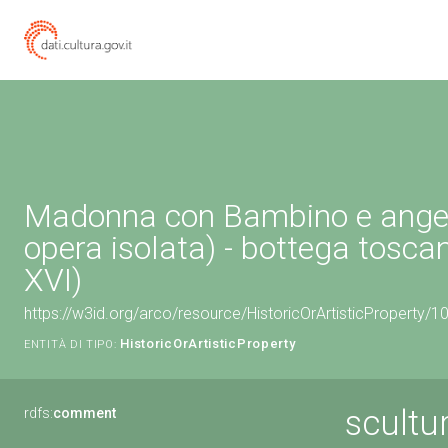
Madonna con Bambino e angeli
opera isolata) - bottega tosca
XVI)
https://w3id.org/arco/resource/HistoricOrArtisticProperty/
HistoricOrArtisticProperty
ENTITÀ DI TIPO:
scultu
rdfs:
comment