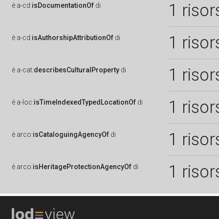
1 risor
è
a-cd:
isDocumentationOf
di
1 risor
è
a-cd:
isAuthorshipAttributionOf
di
1 risor
è
a-cat:
describesCulturalProperty
di
1 risor
è
a-loc:
isTimeIndexedTypedLocationOf
di
1 risor
è
arco:
isCataloguingAgencyOf
di
1 risor
è
arco:
isHeritageProtectionAgencyOf
di