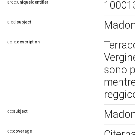
10001
arco:
uniqueIdentifier
Madon
a-cd:
subject
Terrac
core:
description
Vergin
sono p
mentre
reggi
Madon
dc:
subject
Citern
dc:
coverage