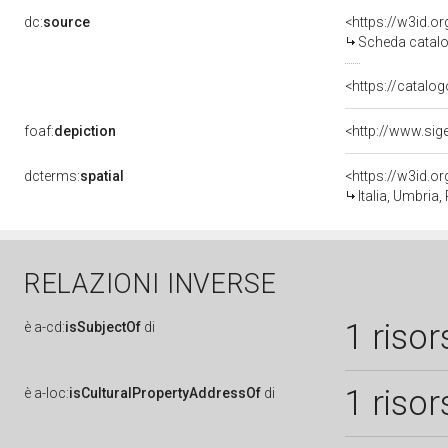
dc:
source
<https://w3id.
Scheda catalo
<https://catalog
foaf:
depiction
dcterms:
spatial
<https://w3id.
Italia, Umbria,
RELAZIONI INVERSE
1 risor
è
a-cd:
isSubjectOf
di
1 risor
è
a-loc:
isCulturalPropertyAddressOf
di