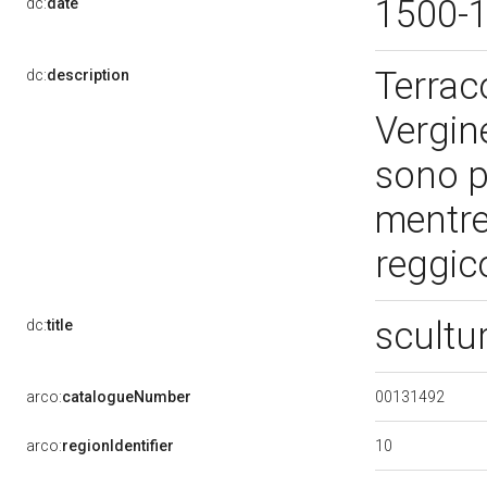
1500-
dc:
date
Terrac
dc:
description
Vergin
sono p
mentre
reggi
scultu
dc:
title
00131492
arco:
catalogueNumber
10
arco:
regionIdentifier