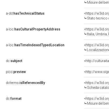
Misure del be
a-dd:
hasTechnicalStatus
<https://w3id.o
Stato tecnico
a-loc:
hasCulturalPropertyAddress
<https://w3id.
Italia, Umbria,
a-loc:
hasTimeIndexedTypedLocation
<https://w3id.
Localizzazione
dc:
subject
<http://culturai
pico:
preview
dcterms:
isReferencedBy
<https://w3id.
Scheda catalo
dc:
format
<https://w3id.
Misure del be