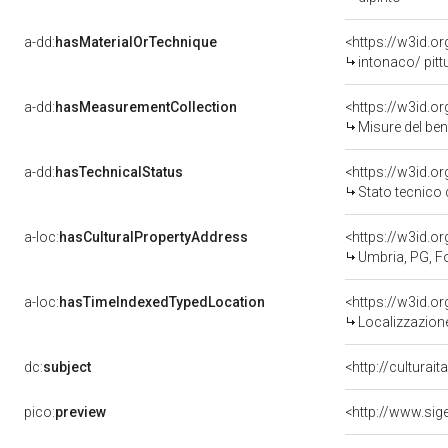
a-dd:
hasMaterialOrTechnique
<https://w3id.o
intonaco/ pitt
a-dd:
hasMeasurementCollection
<https://w3id.
Misure del be
a-dd:
hasTechnicalStatus
<https://w3id.o
Stato tecnico
a-loc:
hasCulturalPropertyAddress
<https://w3id.
Umbria, PG, F
a-loc:
hasTimeIndexedTypedLocation
<https://w3id.
Localizzazione
dc:
subject
<http://culturai
pico:
preview
<http://www.sig