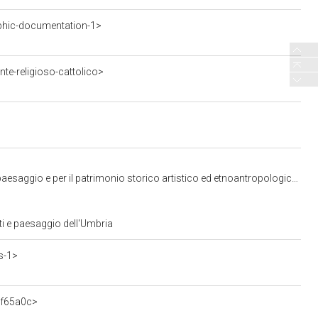
phic-documentation-1>
te-religioso-cattolico>
io e per il patrimonio storico artistico ed etnoantropologico dell'Umbria
ti e paesaggio dell'Umbria
s-1>
3f65a0c>