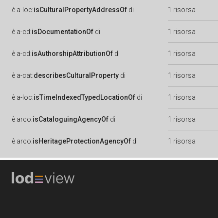
è
a-loc:
isCulturalPropertyAddressOf
di
1 risorsa
è
a-cd:
isDocumentationOf
di
1 risorsa
è
a-cd:
isAuthorshipAttributionOf
di
1 risorsa
è
a-cat:
describesCulturalProperty
di
1 risorsa
è
a-loc:
isTimeIndexedTypedLocationOf
di
1 risorsa
è
arco:
isCataloguingAgencyOf
di
1 risorsa
è
arco:
isHeritageProtectionAgencyOf
di
1 risorsa