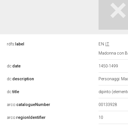
rdfs:
label
EN
IT
Madonna con Bam
dc:
date
1450-1499
dc:
description
Personaggi: Mado
dc:
title
dipinto (element
00133928
arco:
catalogueNumber
10
arco:
regionIdentifier