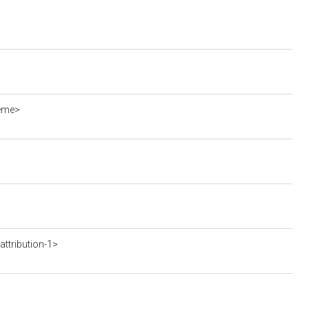
ieme>
ttribution-1>