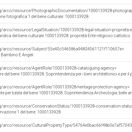
org/arco/resource/PhotographicDocumentation/1000133928-photogra
e fotografica 1 del bene culturale: 1000133928
g/arco/resource/LegalSituation/1000133928-legal-situation-proprieta-en
ridica del bene culturale 1000133928: proprietà Ente religioso cattolico
org/arco/resource/Subject/55e40c546586a94834561121f110657e>
Bambino E Angeli
org/arco/resource/AgentRole/1000133928-cataloguing-agency>
 del bene 1000133928: Soprintendenza per i beni architettonici e per il paesagg
rg/arco/resource/AgentRole/1000133928-heritage-protection-agency>
e per tutela del bene 1000133928: Soprintendenza Archeologia, belle ar
rg/arco/resource/ConservationStatus/1000133928-conservation-statu
ervazione 1 del bene: 1000133928
org/arco/resource/CulturalPropertyType/54764e0bac66f48b0e7af5704