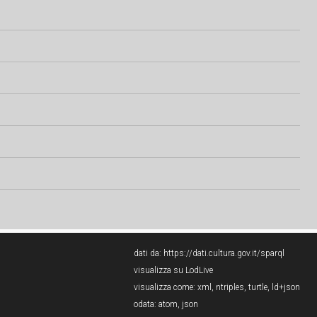
dati da:
https://dati.cultura.gov.it/sparql
visualizza su LodLive
visualizza come:
xml
,
ntriples
,
turtle
,
ld+json
odata:
atom
,
json