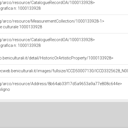
org/arco/resource/CatalogueRecordOA/1000133928>
grafica n: 1000133928
org/arco/resource/MeasurementCollection/1000133928-1>
ne culturale 1000133928
org/arco/resource/CatalogueRecordOA/1000133928>
grafica n: 1000133928
o.beniculturali.it/detail/HistoricOrArtisticProperty/1000133928>
ecweb.beniculturali.it/images/fullsize/ICCD50007130/ICCD3325628_N0
org/arco/resource/Address/8b64ab33f17d5a9653a9a77e808c644e>
oligno