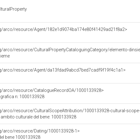
turalProperty
org/arco/resource/Agent/182e1d9074ba174e80f41429ad21f8a2>
rg/arco/resource/CulturalPropertyCataloguingCategory/elemento-dins
sieme
org/arco/resource/Agent/da13fdad9abcd7bed7cadf9f19f4c1a1>
org/arco/resource/CatalogueRecordOA/1000133928>
grafica n: 1000133928
rg/arco/resource/CulturalScopeAttribution/1000133928-cultural-scope-a
i ambito culturale del bene: 1000133928
org/arco/resource/Dating/1000133928-1>
del bene 1000133928