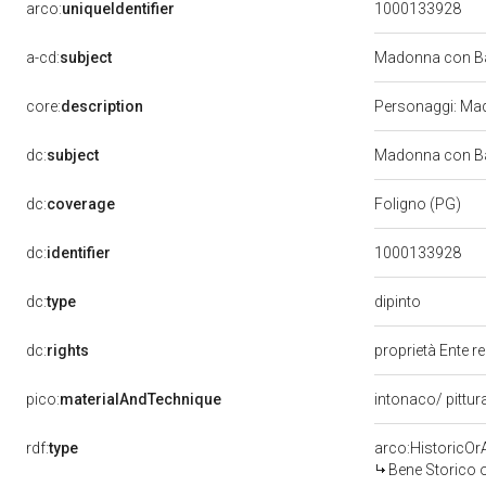
arco:
uniqueIdentifier
1000133928
a-cd:
subject
Madonna con Ba
core:
description
Personaggi: Mado
dc:
subject
Madonna con Ba
dc:
coverage
Foligno (PG)
dc:
identifier
1000133928
dipinto
dc:
type
dc:
rights
proprietà Ente r
pico:
materialAndTechnique
intonaco/ pittur
rdf:
type
arco:HistoricOrA
Bene Storico o