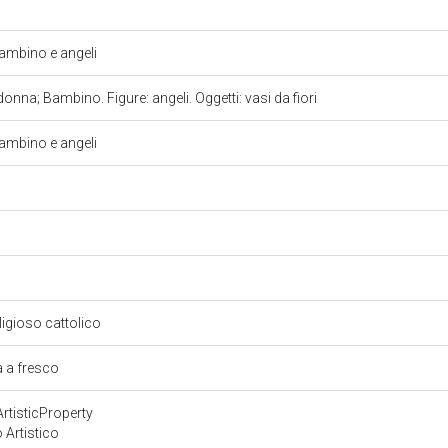
mbino e angeli
nna; Bambino. Figure: angeli. Oggetti: vasi da fiori
mbino e angeli
eligioso cattolico
a a fresco
rtisticProperty
 Artistico