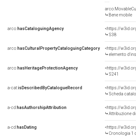
arco:MovableCul
Bene mobile
arco:
hasCataloguingAgency
<https://w3id.
S38
arco:
hasCulturalPropertyCataloguingCategory
<https://w3id.o
elemento d'in
arco:
hasHeritageProtectionAgency
<https://w3id.
S241
a-cat:
isDescribedByCatalogueRecord
<https://w3id.
Scheda catalo
a-cd:
hasAuthorshipAttribution
<https://w3id.o
Attribuzione d
a-cd:
hasDating
<https://w3id.
Cronologia 1 