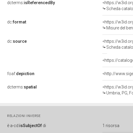
dcterms:
isReferencedBy
<https://w3id.
Scheda catalo
dc:
format
<https://w3id.
Misure del be
dc:
source
<https://w3id.
Scheda catalo
<https://catalog
foaf:
depiction
<http://www.sig
dcterms:
spatial
<https://w3id.
Umbria, PG, F
RELAZIONI INVERSE
è
a-cd:
isSubjectOf
di
1 risorsa