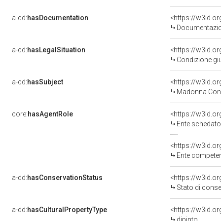
a-cd:
hasDocumentation
<https://w3id.
Documentazion
a-cd:
hasLegalSituation
<https://w3id.or
Condizione giu
a-cd:
hasSubject
<https://w3id.
Madonna Con 
core:
hasAgentRole
<https://w3id.
Ente schedatore
<https://w3id.o
Ente competent
a-dd:
hasConservationStatus
<https://w3id.o
Stato di cons
a-dd:
hasCulturalPropertyType
<https://w3id.
dipinto