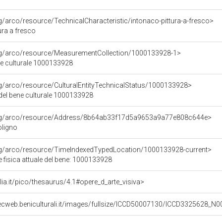
rg/arco/resource/TechnicalCharacteristic/intonaco-pittura-a-fresco>
ura a fresco
org/arco/resource/MeasurementCollection/1000133928-1>
ne culturale 1000133928
rg/arco/resource/CulturalEntityTechnicalStatus/1000133928>
 del bene culturale 1000133928
org/arco/resource/Address/8b64ab33f17d5a9653a9a77e808c644e>
oligno
org/arco/resource/TimeIndexedTypedLocation/1000133928-current>
 fisica attuale del bene: 1000133928
talia.it/pico/thesaurus/4.1#opere_d_arte_visiva>
ecweb.beniculturali.it/images/fullsize/ICCD50007130/ICCD3325628_N0