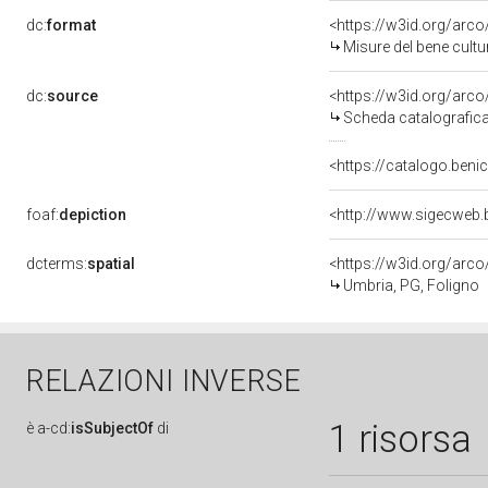
dc:
format
<https://w3id.org/ar
Misure del bene cult
dc:
source
<https://w3id.org/ar
Scheda catalografic
<https://catalogo.benic
foaf:
depiction
<http://www.sigecweb.
dcterms:
spatial
<https://w3id.org/ar
Umbria, PG, Foligno
RELAZIONI INVERSE
1 risorsa
è
a-cd:
isSubjectOf
di