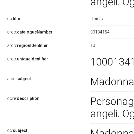
angeli. O
dipinto
dc:
title
00134154
arco:
catalogueNumber
10
arco:
regionIdentifier
1000134
arco:
uniqueIdentifier
Madonna 
a-cd:
subject
Personag
core:
description
angeli. O
Madonna 
dc:
subject