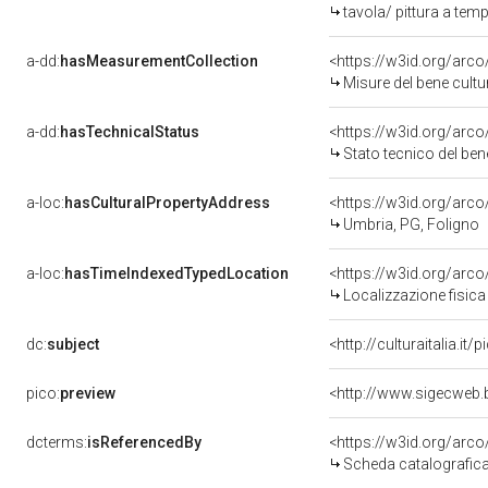
tavola/ pittura a tem
a-dd:
hasMeasurementCollection
<https://w3id.org/ar
Misure del bene cult
a-dd:
hasTechnicalStatus
<https://w3id.org/arc
Stato tecnico del be
a-loc:
hasCulturalPropertyAddress
<https://w3id.org/ar
Umbria, PG, Foligno
a-loc:
hasTimeIndexedTypedLocation
<https://w3id.org/ar
Localizzazione fisica
dc:
subject
<http://culturaitalia.i
pico:
preview
<http://www.sigecweb.
dcterms:
isReferencedBy
<https://w3id.org/ar
Scheda catalografic