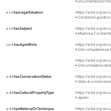
Documentazione fotog
a-cd:
hasLegalSituation
Condizione giuridica 
a-cd:
hasSubject
<https://w3id.org/ar
Madonna Con Bambin
core:
hasAgentRole
<https://w3id.org/arc
Ente competente per tut
<https://w3id.org/arc
Ente schedatore del bene 1000134154
a-dd:
hasConservationStatus
<https://w3id.org/arc
Stato di conservazio
a-dd:
hasCulturalPropertyType
<https://w3id.org/ar
dipinto
a-dd:
hasMaterialOrTechnique
<https://w3id.org/arco