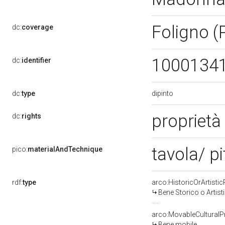
Foligno 
dc:
coverage
1000134
dc:
identifier
dipinto
dc:
type
proprietà
dc:
rights
tavola/ p
pico:
materialAndTechnique
rdf:
type
arco:HistoricOrArtistic
Bene Storico o Artist
arco:MovableCulturalP
Bene mobile