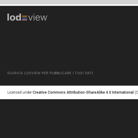
SCARICA LODVIEW PER PUBBLICARE I TUOI DATI
Licensed under
Creative Commons Attribution-ShareAlike 4.0 International
(C