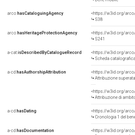
arco:
hasCataloguingAgency
<https://w3id.org/ar
S38
arco:
hasHeritageProtectionAgency
<https://w3id.org/ar
S241
a-cat:
isDescribedByCatalogueRecord
<https://w3id.org/ar
Scheda catalografic
a-cd:
hasAuthorshipAttribution
<https://w3id.org/arc
Attribuzione superata
<https://w3id.org/arco
Attribuzione di ambit
a-cd:
hasDating
<https://w3id.org/arc
Cronologia 1 del be
a-cd:
hasDocumentation