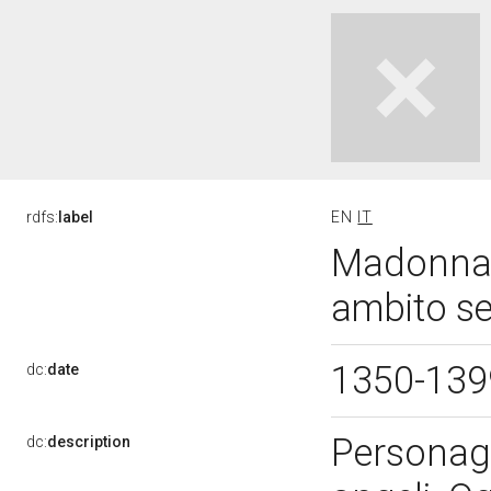
rdfs:
label
EN
IT
Madonna c
ambito se
1350-13
dc:
date
Personag
dc:
description