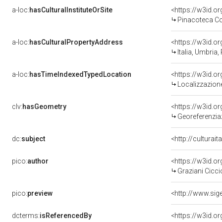
a-loc:
hasCulturalInstituteOrSite
<https://w3id.o
Pinacoteca Co
a-loc:
hasCulturalPropertyAddress
<https://w3id.
Italia, Umbria,
a-loc:
hasTimeIndexedTypedLocation
<https://w3id.
Localizzazione
clv:
hasGeometry
<https://w3id.
Georeferenzia
dc:
subject
<http://culturai
pico:
author
<https://w3id.
Graziani Cicci
pico:
preview
dcterms:
isReferencedBy
<https://w3id.