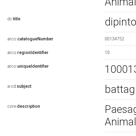
Animali
dipint
dc:
title
00134752
arco:
catalogueNumber
10
arco:
regionIdentifier
10001
arco:
uniqueIdentifier
battag
a-cd:
subject
Paesagg
core:
description
Animali