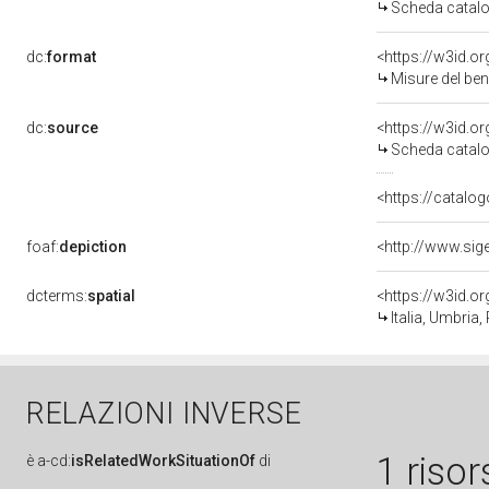
Scheda catalo
dc:
format
<https://w3id.
Misure del be
dc:
source
<https://w3id.
Scheda catalo
<https://catalog
foaf:
depiction
dcterms:
spatial
<https://w3id.
Italia, Umbria,
RELAZIONI INVERSE
1 risor
è
a-cd:
isRelatedWorkSituationOf
di