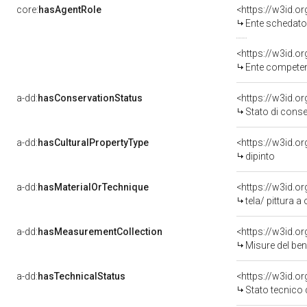
core:
hasAgentRole
<https://w3id.
Ente schedatore del bene 
<https://w3id.o
Ente competente 
a-dd:
hasConservationStatus
<https://w3id.o
Stato di cons
a-dd:
hasCulturalPropertyType
<https://w3id.
dipinto
a-dd:
hasMaterialOrTechnique
<https://w3id.or
tela/ pittura a 
a-dd:
hasMeasurementCollection
<https://w3id.
Misure del be
a-dd:
hasTechnicalStatus
<https://w3id.o
Stato tecnico