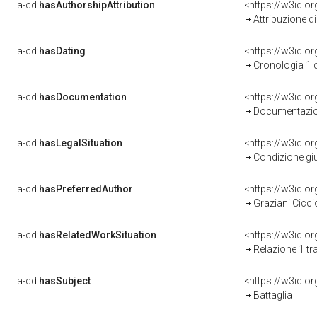
a-cd:
hasAuthorshipAttribution
<https://w3id.o
Attribuzione d
a-cd:
hasDating
<https://w3id.
Cronologia 1 
a-cd:
hasDocumentation
Documentazion
a-cd:
hasLegalSituation
Condizione giu
a-cd:
hasPreferredAuthor
<https://w3id.
Graziani Cicci
a-cd:
hasRelatedWorkSituation
Relazione 1 tr
a-cd:
hasSubject
<https://w3id.
Battaglia