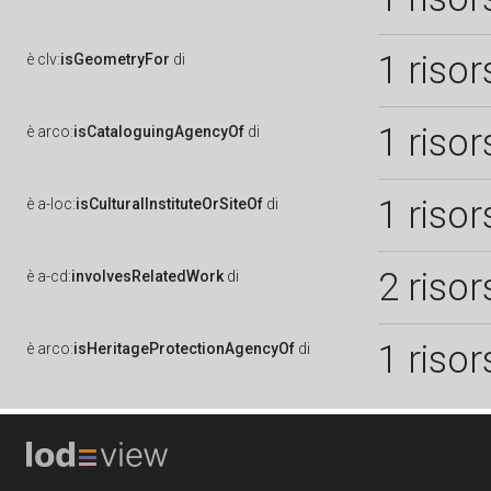
1 risor
è
clv:
isGeometryFor
di
1 risor
è
arco:
isCataloguingAgencyOf
di
1 risor
è
a-loc:
isCulturalInstituteOrSiteOf
di
2 risor
è
a-cd:
involvesRelatedWork
di
1 risor
è
arco:
isHeritageProtectionAgencyOf
di