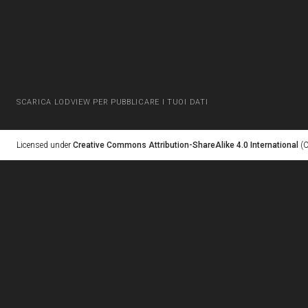
SCARICA LODVIEW PER PUBBLICARE I TUOI DATI
Licensed under
Creative Commons Attribution-ShareAlike 4.0 International
(C