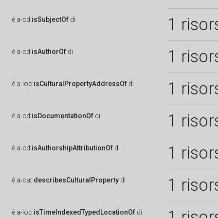
1 risor
è
a-cd:
isSubjectOf
di
1 risor
è
a-cd:
isAuthorOf
di
1 risor
è
a-loc:
isCulturalPropertyAddressOf
di
1 risor
è
a-cd:
isDocumentationOf
di
1 risor
è
a-cd:
isAuthorshipAttributionOf
di
1 risor
è
a-cat:
describesCulturalProperty
di
1 risor
è
a-loc:
isTimeIndexedTypedLocationOf
di