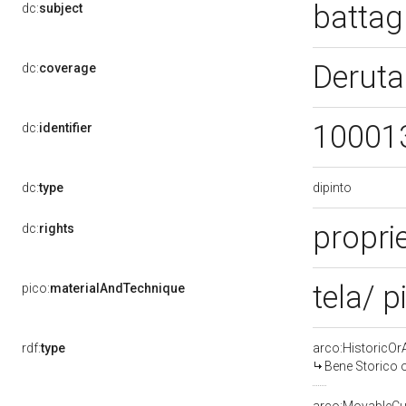
battag
dc:
subject
Deruta
dc:
coverage
10001
dc:
identifier
dipinto
dc:
type
proprie
dc:
rights
tela/ p
pico:
materialAndTechnique
rdf:
type
arco:HistoricOrA
Bene Storico o