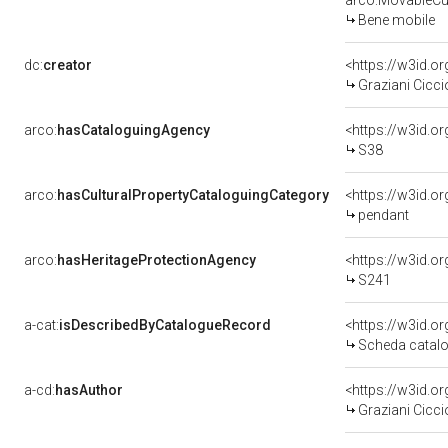
arco:MovableCul
Bene mobile
dc:
creator
<https://w3id.
Graziani Cicci
arco:
hasCataloguingAgency
<https://w3id.
S38
arco:
hasCulturalPropertyCataloguingCategory
<https://w3id.o
pendant
arco:
hasHeritageProtectionAgency
<https://w3id.
S241
a-cat:
isDescribedByCatalogueRecord
<https://w3id.
Scheda catalo
a-cd:
hasAuthor
<https://w3id.
Graziani Cicci