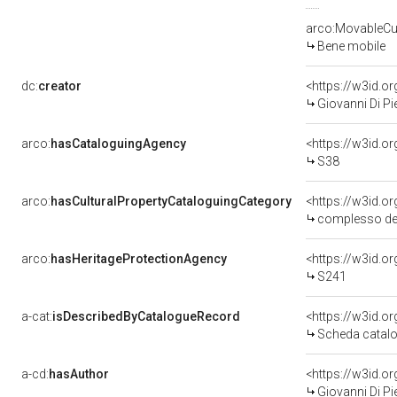
arco:MovableCul
Bene mobile
dc:
creator
<https://w3id.
Giovanni Di Pi
arco:
hasCataloguingAgency
<https://w3id.
S38
arco:
hasCulturalPropertyCataloguingCategory
<https://w3id.o
complesso de
arco:
hasHeritageProtectionAgency
<https://w3id.
S241
a-cat:
isDescribedByCatalogueRecord
<https://w3id.
Scheda catalo
a-cd:
hasAuthor
<https://w3id.
Giovanni Di Pi