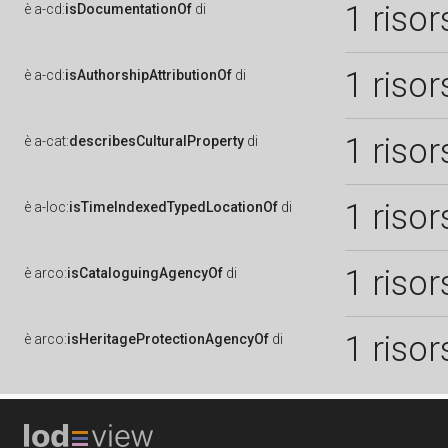
1 risor
è
a-cd:
isDocumentationOf
di
1 risor
è
a-cd:
isAuthorshipAttributionOf
di
1 risor
è
a-cat:
describesCulturalProperty
di
1 risor
è
a-loc:
isTimeIndexedTypedLocationOf
di
1 risor
è
arco:
isCataloguingAgencyOf
di
1 risor
è
arco:
isHeritageProtectionAgencyOf
di