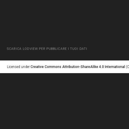
SCARICA LODVIEW PER PUBBLICARE I TUOI DATI
Licensed under
Creative Commons Attribution-ShareAlike 4.0 International
(C