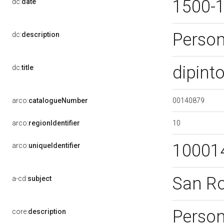
1500-
dc:
date
Perso
dc:
description
dipint
dc:
title
00140879
arco:
catalogueNumber
10
arco:
regionIdentifier
10001
arco:
uniqueIdentifier
San R
a-cd:
subject
Perso
core:
description