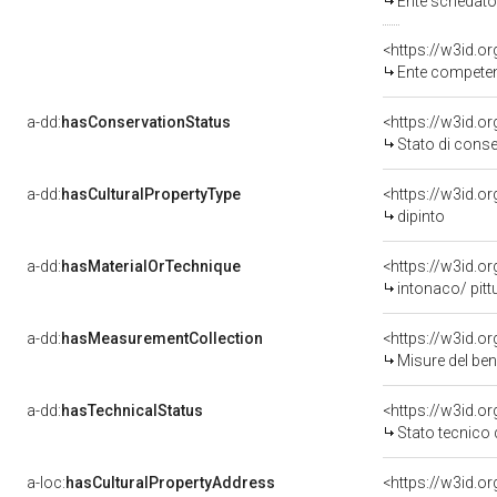
Ente schedatore del bene 
<https://w3id.o
Ente competente 
a-dd:
hasConservationStatus
<https://w3id.o
Stato di cons
a-dd:
hasCulturalPropertyType
<https://w3id.
dipinto
a-dd:
hasMaterialOrTechnique
<https://w3id.o
intonaco/ pitt
a-dd:
hasMeasurementCollection
<https://w3id.
Misure del be
a-dd:
hasTechnicalStatus
<https://w3id.o
Stato tecnico
a-loc:
hasCulturalPropertyAddress
<https://w3id.