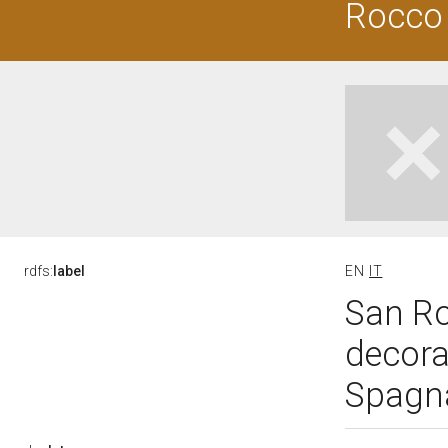
Rocco
rdfs:
label
EN
IT
San Ro
decorat
Spagna