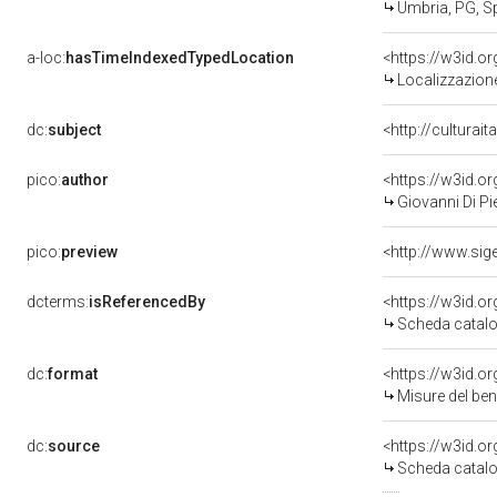
Umbria, PG, S
a-loc:
hasTimeIndexedTypedLocation
<https://w3id.
Localizzazione
dc:
subject
<http://culturai
pico:
author
<https://w3id.
Giovanni Di Pi
pico:
preview
dcterms:
isReferencedBy
<https://w3id.
Scheda catalo
dc:
format
<https://w3id.
Misure del be
dc:
source
<https://w3id.
Scheda catalo