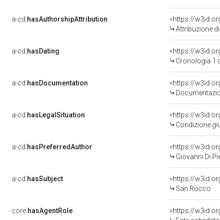
a-cd:
hasAuthorshipAttribution
<https://w3id.o
Attribuzione d
a-cd:
hasDating
<https://w3id.
Cronologia 1 
a-cd:
hasDocumentation
Documentazion
a-cd:
hasLegalSituation
Condizione giu
a-cd:
hasPreferredAuthor
<https://w3id.
Giovanni Di Pi
a-cd:
hasSubject
<https://w3id.
San Rocco
core:
hasAgentRole
<https://w3id.