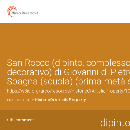
San Rocco (dipinto, compless
decorativo) di Giovanni di Piet
Spagna (scuola) (prima metà s
https://w3id.org/arco/resource/HistoricOrArtisticProperty/
HistoricOrArtisticProperty
ENTITÀ DI TIPO:
dipint
rdfs:
comment