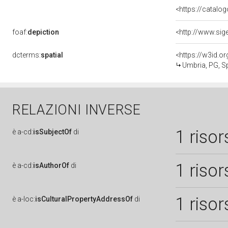
<https://catalog
foaf:
depiction
dcterms:
spatial
<https://w3id.
Umbria, PG, S
RELAZIONI INVERSE
1 risor
è
a-cd:
isSubjectOf
di
1 risor
è
a-cd:
isAuthorOf
di
1 risor
è
a-loc:
isCulturalPropertyAddressOf
di