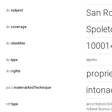
San R
dc:
subject
Spolet
dc:
coverage
10001
dc:
identifier
dipinto
dc:
type
proprie
dc:
rights
intona
pico:
materialAndTechnique
rdf:
type
arco:HistoricOrA
Bene Storico o