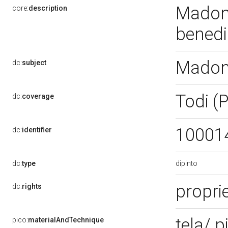
Madonn
core:
description
benedi
Madon
dc:
subject
Todi (
dc:
coverage
10001
dc:
identifier
dipinto
dc:
type
proprie
dc:
rights
tela/ p
pico:
materialAndTechnique