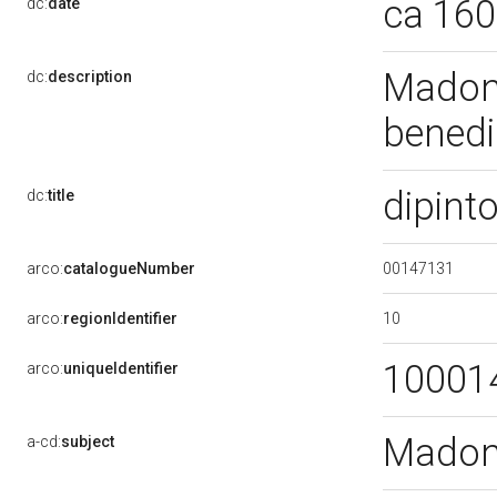
ca 16
dc:
date
Madonn
dc:
description
benedi
dipint
dc:
title
00147131
arco:
catalogueNumber
10
arco:
regionIdentifier
10001
arco:
uniqueIdentifier
Madon
a-cd:
subject