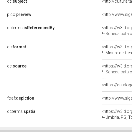
dc:
subject
<http://culturai
pico:
preview
dcterms:
isReferencedBy
<https://w3id.
Scheda catalo
dc:
format
<https://w3id.
Misure del be
dc:
source
<https://w3id.
Scheda catalo
<https://catalog
foaf:
depiction
dcterms:
spatial
<https://w3id.
Umbria, PG, T