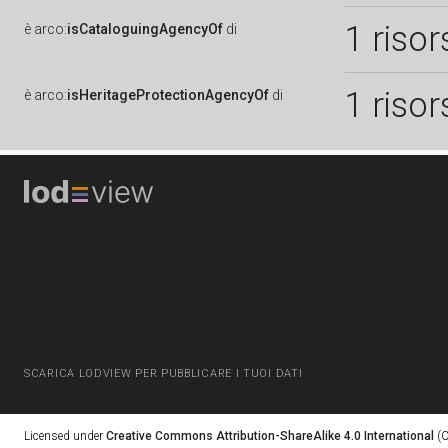
1 risor
è
arco:
isCataloguingAgencyOf
di
1 risor
è
arco:
isHeritageProtectionAgencyOf
di
SCARICA LODVIEW PER PUBBLICARE I TUOI DATI
Licensed under
Creative Commons Attribution-ShareAlike 4.0 International
(C