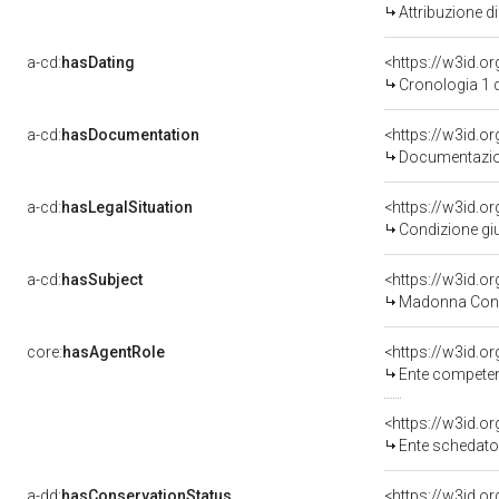
Attribuzione d
a-cd:
hasDating
<https://w3id.
Cronologia 1 
a-cd:
hasDocumentation
Documentazion
a-cd:
hasLegalSituation
Condizione giu
a-cd:
hasSubject
<https://w3id.
Madonna Con 
core:
hasAgentRole
<https://w3id.o
Ente competente 
<https://w3id.
Ente schedatore del bene 
a-dd:
hasConservationStatus
<https://w3id.o