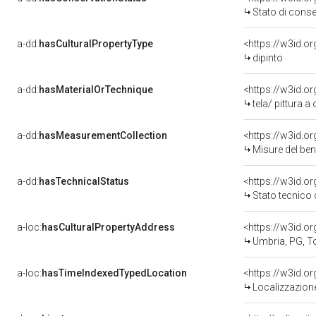
Stato di cons
a-dd:
hasCulturalPropertyType
<https://w3id.
dipinto
a-dd:
hasMaterialOrTechnique
<https://w3id.or
tela/ pittura a 
a-dd:
hasMeasurementCollection
<https://w3id.
Misure del be
a-dd:
hasTechnicalStatus
<https://w3id.o
Stato tecnico
a-loc:
hasCulturalPropertyAddress
<https://w3id.
Umbria, PG, T
a-loc:
hasTimeIndexedTypedLocation
<https://w3id.
Localizzazione