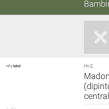
Bambin
rdfs:
label
EN
IT
Madon
(dipint
central