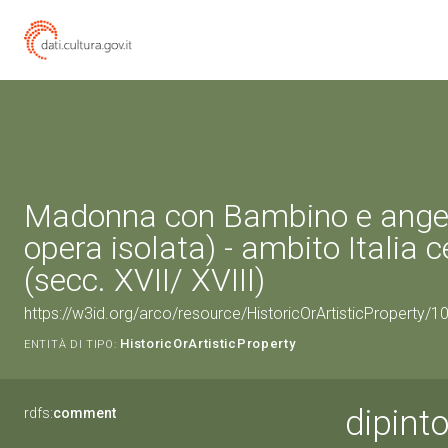
Madonna con Bambino e angeli
opera isolata) - ambito Italia c
(secc. XVII/ XVIII)
https://w3id.org/arco/resource/HistoricOrArtisticProperty/
HistoricOrArtisticProperty
ENTITÀ DI TIPO:
dipint
rdfs:
comment