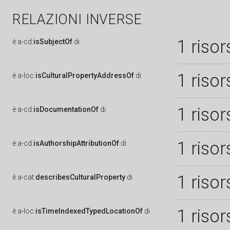
RELAZIONI INVERSE
1 risor
è
a-cd:
isSubjectOf
di
1 risor
è
a-loc:
isCulturalPropertyAddressOf
di
1 risor
è
a-cd:
isDocumentationOf
di
1 risor
è
a-cd:
isAuthorshipAttributionOf
di
1 risor
è
a-cat:
describesCulturalProperty
di
1 risor
è
a-loc:
isTimeIndexedTypedLocationOf
di