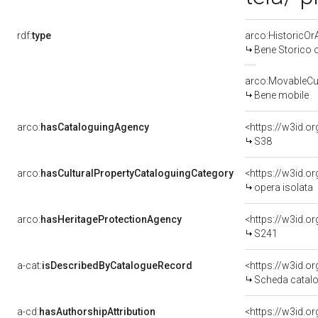
rdf:
type
arco:HistoricOrA
Bene Storico o
arco:MovableCul
Bene mobile
arco:
hasCataloguingAgency
<https://w3id.
S38
arco:
hasCulturalPropertyCataloguingCategory
<https://w3id.o
opera isolata
arco:
hasHeritageProtectionAgency
<https://w3id.
S241
a-cat:
isDescribedByCatalogueRecord
<https://w3id.
Scheda catalo
a-cd:
hasAuthorshipAttribution