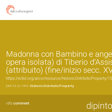
Madonna con Bambino e angeli
opera isolata) di Tiberio d'Assi
(attribuito) (fine/inizio secc. X
https://w3id.org/arco/resource/HistoricOrArtisticProperty/
HistoricOrArtisticProperty
ENTITÀ DI TIPO:
dipint
rdfs:
comment