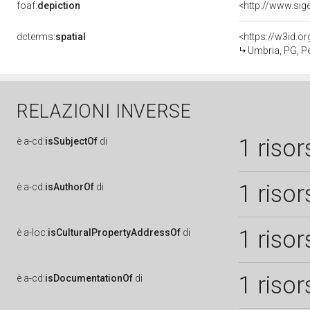
foaf:
depiction
dcterms:
spatial
<https://w3id.
Umbria, PG, P
RELAZIONI INVERSE
1 risor
è
a-cd:
isSubjectOf
di
1 risor
è
a-cd:
isAuthorOf
di
1 risor
è
a-loc:
isCulturalPropertyAddressOf
di
1 risor
è
a-cd:
isDocumentationOf
di