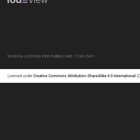
SCARICA LODVIEW PER PUBBLICARE I TUOI DATI
Licensed under
Creative Commons Attribution-ShareAlike 4.0 International
(C