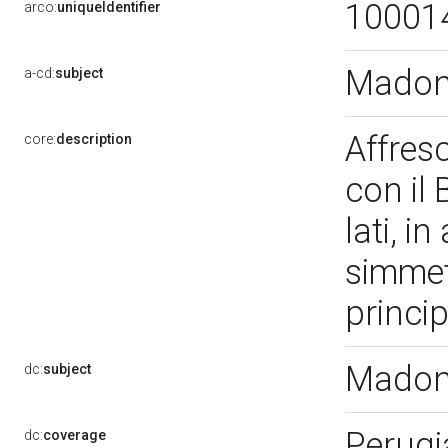
10001
arco:
uniqueIdentifier
Madon
a-cd:
subject
Affres
core:
description
con il 
lati, i
simmet
princip
Madon
dc:
subject
Perugi
dc:
coverage