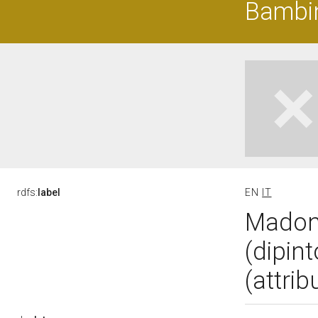
Bambin
rdfs:
label
EN
IT
Madon
(dipint
(attrib