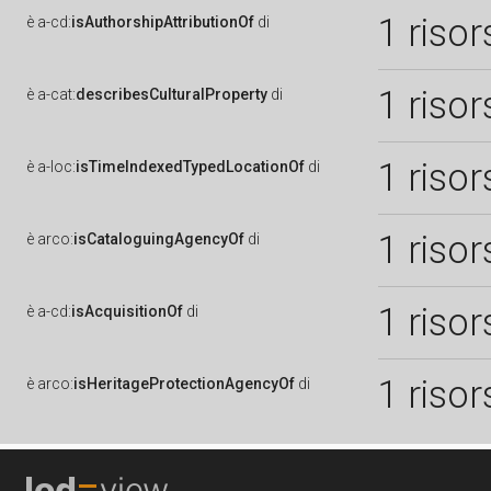
1 risor
è
a-cd:
isAuthorshipAttributionOf
di
1 risor
è
a-cat:
describesCulturalProperty
di
1 risor
è
a-loc:
isTimeIndexedTypedLocationOf
di
1 risor
è
arco:
isCataloguingAgencyOf
di
1 risor
è
a-cd:
isAcquisitionOf
di
1 risor
è
arco:
isHeritageProtectionAgencyOf
di