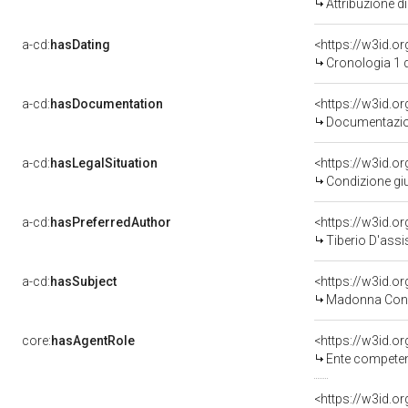
Attribuzione d
a-cd:
hasDating
<https://w3id.
Cronologia 1 
a-cd:
hasDocumentation
Documentazion
a-cd:
hasLegalSituation
<https://w3id.o
Condizione giu
a-cd:
hasPreferredAuthor
<https://w3id.
Tiberio D'assis
a-cd:
hasSubject
<https://w3id.
Madonna Con 
core:
hasAgentRole
<https://w3id.o
Ente competente 
<https://w3id.