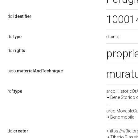
10001
dc:
identifier
dipinto
dc:
type
propri
dc:
rights
muratu
pico:
materialAndTechnique
rdf:
type
arco:HistoricOrA
Bene Storico o
arco:MovableCul
Bene mobile
dc:
creator
<https://w3id.
Tiberio D'assis