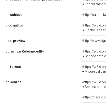
Localizzazione
dc:
subject
<http://culturai
pico:
author
<https://w3id.
Tiberio D'assis
pico:
preview
dcterms:
isReferencedBy
<https://w3id.
Scheda catalo
dc:
format
<https://w3id.
Misure del be
dc:
source
<https://w3id.
Scheda catalo
<https://catalog