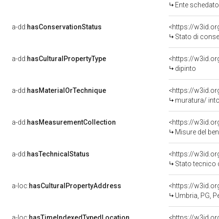
Ente schedatore del bene 
a-dd:
hasConservationStatus
<https://w3id.o
Stato di cons
a-dd:
hasCulturalPropertyType
<https://w3id.
dipinto
a-dd:
hasMaterialOrTechnique
<https://w3id.o
muratura/ into
a-dd:
hasMeasurementCollection
<https://w3id.
Misure del be
a-dd:
hasTechnicalStatus
<https://w3id.o
Stato tecnico
a-loc:
hasCulturalPropertyAddress
<https://w3id.
Umbria, PG, P
a-loc:
hasTimeIndexedTypedLocation
<https://w3id.