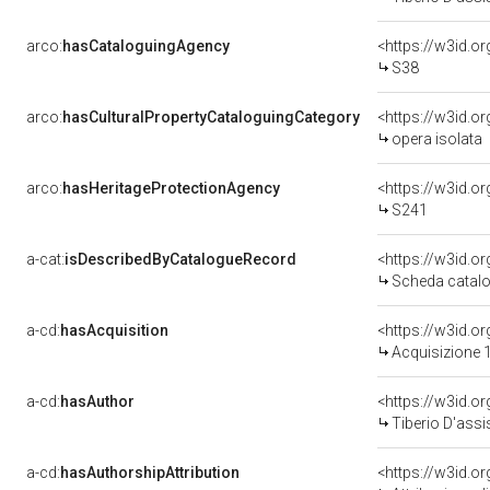
arco:
hasCataloguingAgency
<https://w3id.
S38
arco:
hasCulturalPropertyCataloguingCategory
<https://w3id.o
opera isolata
arco:
hasHeritageProtectionAgency
<https://w3id.
S241
a-cat:
isDescribedByCatalogueRecord
<https://w3id.
Scheda catalo
a-cd:
hasAcquisition
<https://w3id.o
Acquisizione 1
a-cd:
hasAuthor
<https://w3id.
Tiberio D'assis
a-cd:
hasAuthorshipAttribution
<https://w3id.o