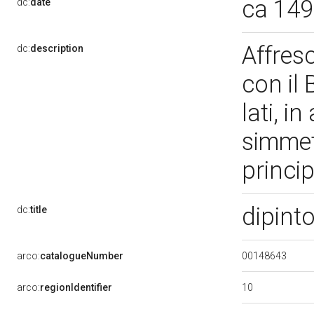
ca 14
dc:
date
Affres
dc:
description
con il 
lati, i
simmet
princip
dipint
dc:
title
00148643
arco:
catalogueNumber
10
arco:
regionIdentifier