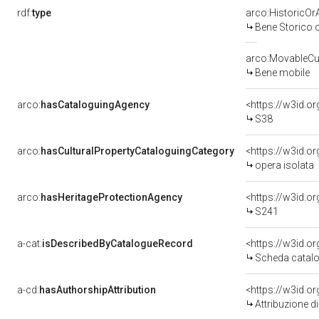
rdf:
type
arco:HistoricOrA
Bene Storico o
arco:MovableCul
Bene mobile
arco:
hasCataloguingAgency
<https://w3id.
S38
arco:
hasCulturalPropertyCataloguingCategory
<https://w3id.o
opera isolata
arco:
hasHeritageProtectionAgency
<https://w3id.
S241
a-cat:
isDescribedByCatalogueRecord
<https://w3id.
Scheda catalo
a-cd:
hasAuthorshipAttribution
Attribuzione d