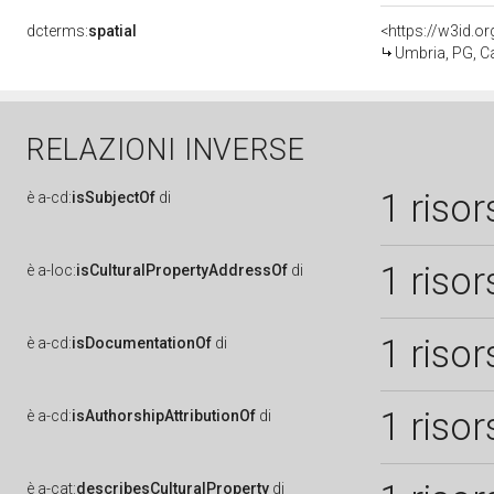
dcterms:
spatial
<https://w3id.
Umbria, PG, C
RELAZIONI INVERSE
1 risor
è
a-cd:
isSubjectOf
di
1 risor
è
a-loc:
isCulturalPropertyAddressOf
di
1 risor
è
a-cd:
isDocumentationOf
di
1 risor
è
a-cd:
isAuthorshipAttributionOf
di
è
a-cat:
describesCulturalProperty
di