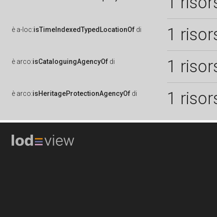
1 risor
1 risor
è
a-loc:
isTimeIndexedTypedLocationOf
di
1 risor
è
arco:
isCataloguingAgencyOf
di
1 risor
è
arco:
isHeritageProtectionAgencyOf
di