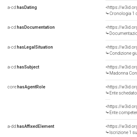
a-cd:
hasDating
<https://w3id.
Cronologia 1 
a-cd:
hasDocumentation
Documentazion
a-cd:
hasLegalSituation
Condizione giu
a-cd:
hasSubject
<https://w3id.
Madonna Con 
core:
hasAgentRole
<https://w3id.
Ente schedatore del bene 
<https://w3id.o
Ente competente 
a-dd:
hasAffixedElement
<https://w3id.o
Iscrizione 1 s