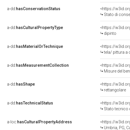
a-dd:
hasConservationStatus
<https://w3id.o
Stato di cons
a-dd:
hasCulturalPropertyType
<https://w3id.
dipinto
a-dd:
hasMaterialOrTechnique
<https://w3id.or
tela/ pittura a 
a-dd:
hasMeasurementCollection
<https://w3id.
Misure del be
a-dd:
hasShape
<https://w3id.o
rettangolare
a-dd:
hasTechnicalStatus
<https://w3id.o
Stato tecnico
a-loc:
hasCulturalPropertyAddress
<https://w3id.
Umbria, PG, C