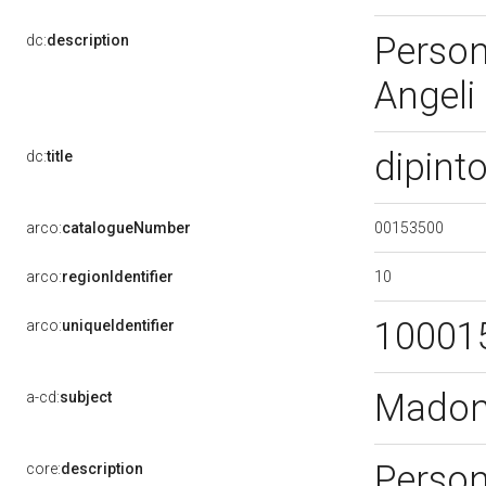
Person
dc:
description
Angeli
dipint
dc:
title
00153500
arco:
catalogueNumber
10
arco:
regionIdentifier
10001
arco:
uniqueIdentifier
Madon
a-cd:
subject
Person
core:
description