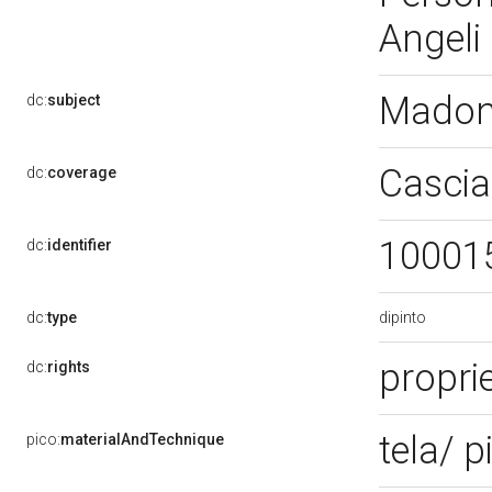
Angeli
Madon
dc:
subject
Cascia
dc:
coverage
10001
dc:
identifier
dipinto
dc:
type
proprie
dc:
rights
tela/ p
pico:
materialAndTechnique