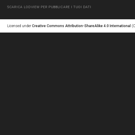
SCARICA LODVIEW PER PUBBLICARE I TUOI DATI
Licensed under
Creative Commons Attribution-ShareAlike 4.0 International
(C