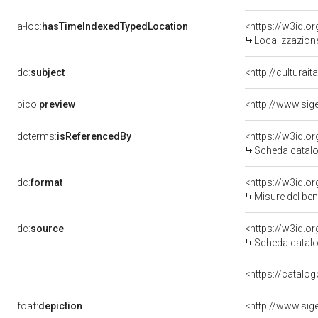
a-loc:
hasTimeIndexedTypedLocation
<https://w3id.
Localizzazione
dc:
subject
<http://culturai
pico:
preview
dcterms:
isReferencedBy
<https://w3id.
Scheda catalo
dc:
format
<https://w3id.
Misure del be
dc:
source
<https://w3id.
Scheda catalo
<https://catalog
foaf:
depiction