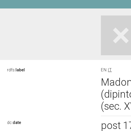
rdfs:
label
EN
IT
Madon
(dipin
(sec. X
post 1
dc:
date